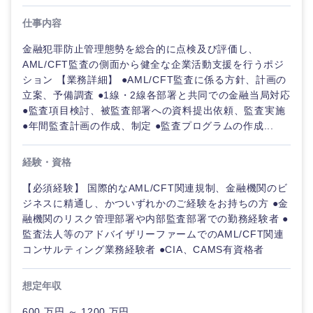
仕事内容
金融犯罪防止管理態勢を総合的に点検及び評価し、
AML/CFT監査の側面から健全な企業活動支援を行うポジ
ション 【業務詳細】 ●AML/CFT監査に係る方針、計画の
立案、予備調査 ●1線・2線各部署と共同での金融当局対応
●監査項目検討、被監査部署への資料提出依頼、監査実施
●年間監査計画の作成、制定 ●監査プログラムの作成...
経験・資格
【必須経験】 国際的なAML/CFT関連規制、金融機関のビ
ジネスに精通し、かついずれかのご経験をお持ちの方 ●金
融機関のリスク管理部署や内部監査部署での勤務経験者 ●
監査法人等のアドバイザリーファームでのAML/CFT関連
コンサルティング業務経験者 ●CIA、CAMS有資格者
想定年収
600 万円 ～ 1200 万円