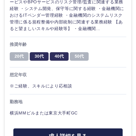
ービスやBPOサービスのリスク管理/監査に関連する業務
メディカ
経験 ・システム開発、保守等に関する経験 ・金融機関に
ル
おけるITベンダー管理経験 ・金融機関のシステムリスク
法律・特許事務所・監査法人
管理に係る規程整備や内部統制に関連する業務経験 【あ
不動産専
ると望ましいスキルや経験等】 ・金融機関...
門職
人材・アウトソーシング
推奨年齢
建設・施
関東地方
工管理
サービス
20代
30代
40代
50代
茨城県
栃木県
事務職
その他
想定年収
群馬県
埼玉県
その他
※ご経験、スキルにより応相談
千葉県
東京都
勤務地
横浜MMビルまたは東京大手町GC
神奈川県