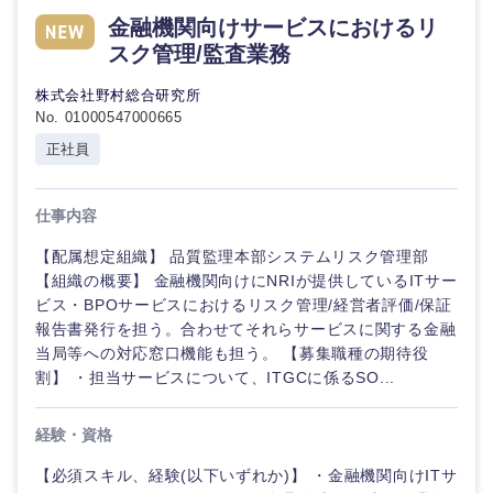
倉庫・運輸・物流
金融機関向けサービスにおけるリ
転勤なし
海外勤務あり
技術職（IT）、Webサービス・制作、ゲーム
コンサル
スク管理/監査業務
タント
技術職（モノづくり）
小売・通販・外食
年間休日120日以
株式会社野村総合研究所
フルリモート
上
No. 01000547000665
専門職
金融専門職
正社員
IT・通信
完全週休2日制
社宅・家賃補助有
技術職
メディカル
（IT）、
仕事内容
Webサー
WEBサービス
ビス・制
不動産専門職
【配属想定組織】 品質監理本部システムリスク管理部
作、ゲー
ム
【組織の概要】 金融機関向けにNRIが提供しているITサー
コンサル・シンクタンク
建設・施工管理
ビス・BPOサービスにおけるリスク管理/経営者評価/保証
報告書発行を担う。合わせてそれらサービスに関する金融
技術職
広告・宣伝・印刷
当局等への対応窓口機能も担う。 【募集職種の期待役
（モノづ
事務職
くり）
割】 ・担当サービスについて、ITGCに係るSO...
その他
マスメディア
金融専門
経験・資格
職
【必須スキル、経験(以下いずれか)】 ・金融機関向けITサ
エンターテイメント