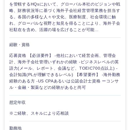
鹿児島県
沖縄県
を管轄するHQsにおいて、グローバル本社のビジョンや戦
略、財務状況等に基づく海外子会社経営管理業務を担当す
る。各国の多様な人々や文化、医療制度、社会環境に触
れ、グローバルな視野と知見を得ることにより、海外子会
社駐在を含め、活躍の場を広げることが可能...
経験・資格
応募資格 【必須要件】 -他社において経営企画、管理会
計、海外子会社管理いずれかの経験 -ビジネスレベルの英
語力(メール、レポート、会議など、TOEIC700点以上) -
会計知識(PLが理解できるレベル) 【希望要件】 -海外勤務
経験のある方 -US CPAあるいは公認会計士資格 ーコンサ
ル・金融・製薬などの経験があると尚可
想定年収
※ご経験、スキルにより応相談
勤務地