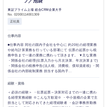
フ／池袋
東証プライム上場 総合CRM企業大手
No. 02000114001309
正社員
仕事内容
■仕事内容 同社の国内子会社を中心に 約20社の経理業務
や給与計算業務を行っている部署にて 伝票の起票から税
務申告まで一連の業務に携わって頂きます。 ▼主な業務
・関係会社の経理(伝票入力から月次決算、年次決算まで)
・関係会社の税務申告(法人税、消費税、償却資産税) ・関
係会社の内部統制業務 担当する国内子...
経験・資格
＜必須の経験＞ ・伝票起票～決算対応までの一連に携わ
る経理実務経験 ※こんな方歓迎※ ・中小規模の企業で主
担当として対応されてきた経理経験者 ・会計事務所勤務