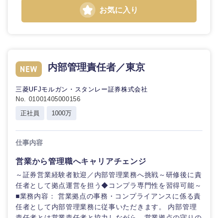
鳥取県
島根県
お気に入り
岡山県
広島県
山口県
徳島県
内部管理責任者／東京
香川県
愛媛県
三菱UFJモルガン・スタンレー証券株式会社
No. 01001405000156
高知県
正社員
1000万
仕事内容
営業から管理職へキャリアチェンジ
～証券営業経験者歓迎／内部管理業務へ挑戦～研修後に責
任者として拠点運営を担う◆コンプラ専門性を習得可能～
■業務内容： 営業拠点の事務・コンプライアンスに係る責
任者として内部管理業務に従事いただきます。 内部管理
責任者とは営業責任者と協力しながら、営業拠点の守りの