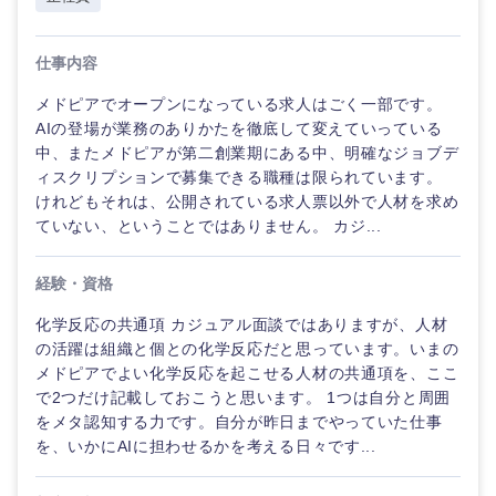
仕事内容
選択する
選択する
選択する
選択する
メドピアでオープンになっている求人はごく一部です。
AIの登場が業務のありかたを徹底して変えていっている
中、またメドピアが第二創業期にある中、明確なジョブデ
ィスクリプションで募集できる職種は限られています。
けれどもそれは、公開されている求人票以外で人材を求め
ていない、ということではありません。 カジ...
経験・資格
化学反応の共通項 カジュアル面談ではありますが、人材
の活躍は組織と個との化学反応だと思っています。いまの
メドピアでよい化学反応を起こせる人材の共通項を、ここ
で2つだけ記載しておこうと思います。 1つは自分と周囲
をメタ認知する力です。自分が昨日までやっていた仕事
を、いかにAIに担わせるかを考える日々です...