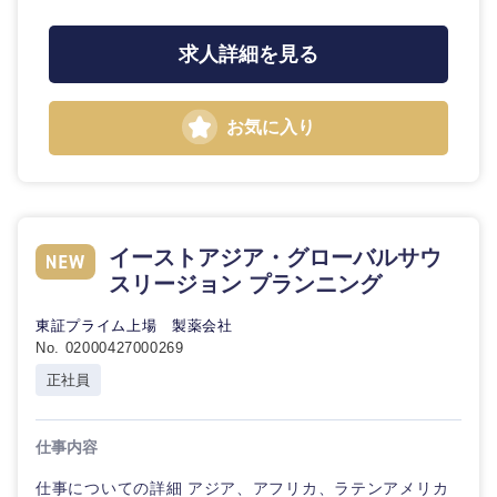
求人詳細を見る
お気に入り
イーストアジア・グローバルサウ
九州・沖縄
スリージョン プランニング
福岡県
佐賀県
東証プライム上場 製薬会社
No. 02000427000269
正社員
長崎県
熊本県
大分県
宮崎県
仕事内容
仕事についての詳細 アジア、アフリカ、ラテンアメリカ