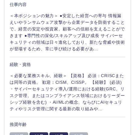
仕事内容
＜本ポジションの魅力＞ ●安定した経営への寄与 情報漏
えいやランサムウェア攻撃から企業データを防衛すること
で、経営の安定や投資家、顧客への信頼を支えることがで
きます ●専門性の深化/スキルアップ及び成長 サイバーセ
キュリティの領域は日々進化しており、新たな脅威や技術
が登場するため、常に学び続ける必要があ...
経験・資格
＜必要な業務スキル、経験＞ 【資格】 必須：CRISCまた
は同等の資格。 歓迎：CISM、CISSP。 【経験】 (必須)
・サイバーセキュリティ導入/運用における経験(GRC、リ
ご希望の職種を選択してください
ご希望の職種を選択してください
ご希望の業界を選択してください
ご希望の勤務地を選択してください
ご希望条件を入力ください
スク管理、またはコンプライアンス領域におけるリーダー
シップ経験を含む) ・AI/MLの概念、ならびにAIセキュリ
ティやリスク管理に関する最新の取り組みや...
経営企
経営企画・事業企画
商社・卸
北海道・東北地方
画・事業
すべての経営企画・事業企
希望年収
企画
画
推奨年齢
経営ボード
北海道
青森県
エネルギー・資源・環境