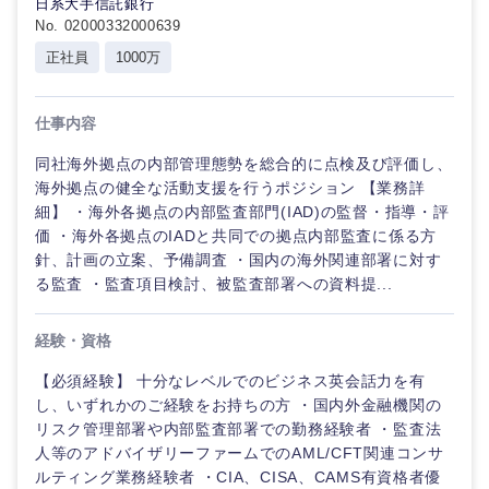
日系大手信託銀行
No. 02000332000639
正社員
1000万
仕事内容
同社海外拠点の内部管理態勢を総合的に点検及び評価し、
海外拠点の健全な活動支援を行うポジション 【業務詳
細】 ・海外各拠点の内部監査部門(IAD)の監督・指導・評
価 ・海外各拠点のIADと共同での拠点内部監査に係る方
針、計画の立案、予備調査 ・国内の海外関連部署に対す
る監査 ・監査項目検討、被監査部署への資料提...
経験・資格
【必須経験】 十分なレベルでのビジネス英会話力を有
し、いずれかのご経験をお持ちの方 ・国内外金融機関の
リスク管理部署や内部監査部署での勤務経験者 ・監査法
人等のアドバイザリーファームでのAML/CFT関連コンサ
ルティング業務経験者 ・CIA、CISA、CAMS有資格者優