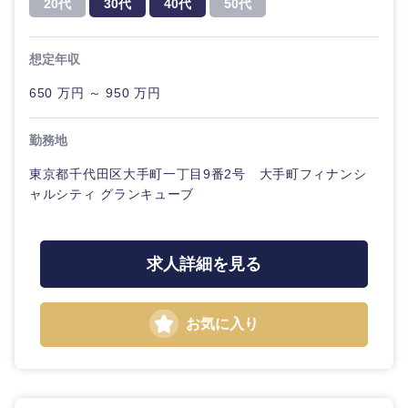
20代
30代
40代
50代
20代
30代
経営ボー
事業企画・事業開発
管理
推奨年齢
ド
秋田県
岩手県
自動車・機械・船舶
想定年収
40代
50代
事業管理
SCM
管
宮城県
山形県
理
650 万円 ～ 950 万円
電気・電子・半導体
人事
新規事業企画・立上げ
福島県
SCM
勤務地
素材・化学・金属
フリーワード
マーケティング
M&A・事業投資
東京都千代田区大手町一丁目9番2号 大手町フィナンシ
人事
ャルシティ グランキューブ
営業
食品・化粧品・アパレル・消費財
こだわり条件を入力ください
経営企画
マーケテ
ィング
サービス
急募
第二新卒
メディカル・ヘルスケア・ライフサイエンス
求人詳細を見る
政策渉外
営業
クリエイティブ
スタートアップ企
その他企画業務
金融
上場企業
お気に入り
業
サービス
コンサルタント
建設・不動産
外資系企業
英語を活かす
クリエイ
専門職
ティブ