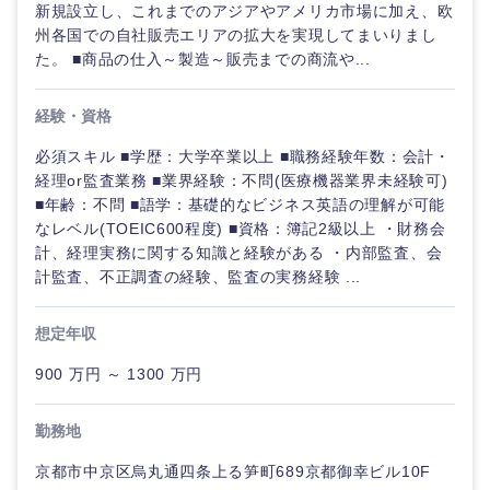
新規設立し、これまでのアジアやアメリカ市場に加え、欧
州各国での自社販売エリアの拡大を実現してまいりまし
た。 ■商品の仕入～製造～販売までの商流や...
経験・資格
必須スキル ■学歴：大学卒業以上 ■職務経験年数：会計・
経理or監査業務 ■業界経験：不問(医療機器業界未経験可)
■年齢：不問 ■語学：基礎的なビジネス英語の理解が可能
なレベル(TOEIC600程度) ■資格：簿記2級以上 ・財務会
計、経理実務に関する知識と経験がある ・内部監査、会
計監査、不正調査の経験、監査の実務経験 ...
想定年収
900 万円 ～ 1300 万円
甲信越・北陸
勤務地
京都市中京区烏丸通四条上る笋町689京都御幸ビル10F
新潟県
富山県