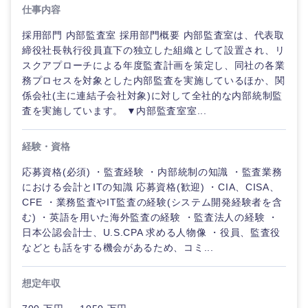
海外
仕事内容
採用部門 内部監査室 採用部門概要 内部監査室は、代表取
締役社長執行役員直下の独立した組織として設置され、リ
スクアプローチによる年度監査計画を策定し、同社の各業
務プロセスを対象とした内部監査を実施しているほか、関
係会社(主に連結子会社対象)に対して全社的な内部統制監
査を実施しています。 ▼内部監査室室...
経験・資格
応募資格(必須) ・監査経験 ・内部統制の知識 ・監査業務
における会計とITの知識 応募資格(歓迎) ・CIA、CISA、
CFE ・業務監査やIT監査の経験(システム開発経験者を含
む) ・英語を用いた海外監査の経験 ・監査法人の経験 ・
日本公認会計士、U.S.CPA 求める人物像 ・役員、監査役
などとも話をする機会があるため、コミ...
想定年収