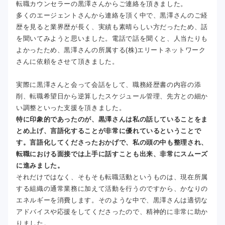
転職カウンセラーの黒澤さんからご連絡を頂きました。
多くのエージェントさんから連絡を頂く中で、黒澤さんのご経
歴を見ると業界歴が長く、実績も素晴らしい方だったため、話
を聞いてみようと思いました。電話で話を聞くと、人当たりも
よかったため、黒澤さんの所属する(株)エリートネットワーク
さんに依頼をさせて頂きました。
実際に黒澤さんと会って会話をして、職務経歴書の内容の添
削、転職希望日から逆算したスケジュール管理、先方との細か
い調整といった支援を頂きました。
特に印象的であったのが、黒澤さんは私の話していることをま
とめ上げ、言語化することが非常に優れているということで
す。言語化してくださったおかげで、私の頭の中も整理され、
転職における面接では上手に話すことも出来、非常にスムーズ
に進みました。
それだけではなく、そもそも転職活動というものは、現在所属
する組織の通常業務に加えて活動を行うのですから、かなりの
エネルギーを消費します。そのような中で、黒澤さんは適切な
アドバイスや応援をしてくださったので、精神的に非常に助か
りました。