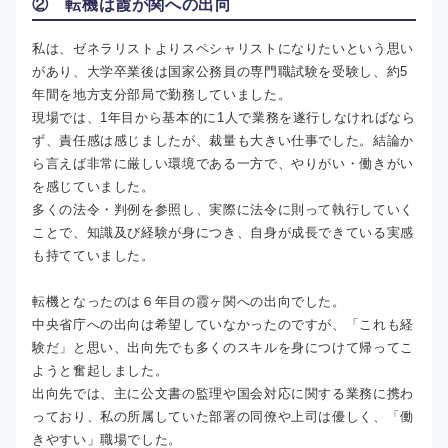
② 転機は霞が関への出向
私は、ゼネラリストよりスペシャリストになりたいという思い
があり、大学卒業後は国家公務員の専門職試験を受験し、約5
年間を地方支分部局で勤務していました。
現場では、1年目から基本的に1人で業務を遂行しなければなら
ず、責任感は感じましたが、裁量も大きい仕事でした。結論か
ら言えば非常に厳しい環境である一方で、やりがい・働きがい
を感じていました。
多くの法令・判例を参照し、実際に法令に則って執行していく
ことで、知識及び経験が身につき、自身が成長できている実感
も持てていました。
転機となったのは６年目の霞ヶ関への出向でした。
中央省庁への出向は希望していなかったのですが、「これも経
験だ」と思い、出向先でも多くのスキルを身につけて帰ってこ
ようと奮起しました。
出向先では、主に公文書の監理や国会対応に関する業務に携わ
っており、私の所属していた部署の同僚や上司は優しく、「働
きやすい」職場でした。