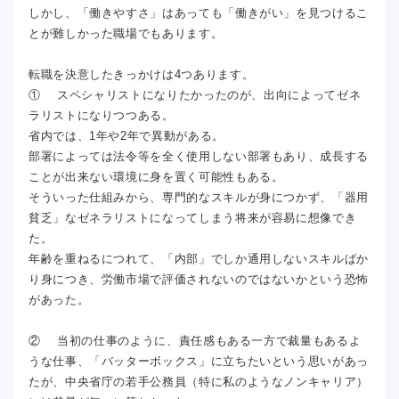
しかし、「働きやすさ」はあっても「働きがい」を見つけるこ
とが難しかった職場でもあります。
転職を決意したきっかけは4つあります。
① スペシャリストになりたかったのが、出向によってゼネ
ラリストになりつつある。
省内では、1年や2年で異動がある。
部署によっては法令等を全く使用しない部署もあり、成長する
ことが出来ない環境に身を置く可能性もある。
そういった仕組みから、専門的なスキルが身につかず、「器用
貧乏」なゼネラリストになってしまう将来が容易に想像でき
た。
年齢を重ねるにつれて、「内部」でしか通用しないスキルばか
り身につき、労働市場で評価されないのではないかという恐怖
があった。
② 当初の仕事のように、責任感もある一方で裁量もあるよ
うな仕事、「バッターボックス」に立ちたいという思いがあっ
たが、中央省庁の若手公務員（特に私のようなノンキャリア）