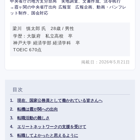
中央省庁の地方支分部局 実地調査、文書作成、法令執行
→霞ヶ関の中央省庁出向 広報室 広報企画、動画・パンフレ
ット制作、国会対応
梁川 慎太郎 氏 28歳 / 男性
学歴：大阪府 私立高校 卒
神戸大学 経済学部 経済学科 卒
TOEIC 670点
掲載日：2026年5月21日
目次
現在、国家公務員として働かれている皆さんへ
転機は霞が関への出向
転職活動の難しさ
エリートネットワークの支援を受けて
転職してよかったと思えるように