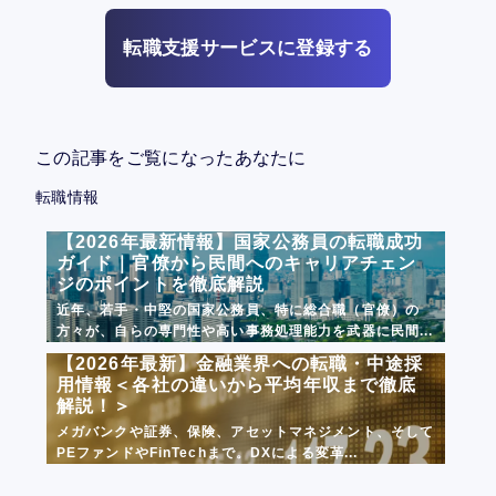
転職支援サービスに登録する
この記事をご覧になったあなたに
転職情報
【2026年最新情報】国家公務員の転職成功
ガイド｜官僚から民間へのキャリアチェン
ジのポイントを徹底解説
近年、若手・中堅の国家公務員、特に総合職（官僚）の
方々が、自らの専門性や高い事務処理能力を武器に民間...
【2026年最新】金融業界への転職・中途採
用情報＜各社の違いから平均年収まで徹底
解説！＞
メガバンクや証券、保険、アセットマネジメント、そして
PEファンドやFinTechまで。DXによる変革...