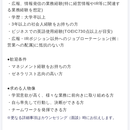
・広報、情報発信の業務経験(特に経営情報やIR等に関連す
サービス
る業務経験を想定)
事務職
・学歴：大学卒以上
その他
・3年以上の社会人経験をお持ちの方
その他
・ビジネスでの英語使用経験(TOEIC730点以上が目安)
・広報・IRポジション以外へのジョブローテーション(例：
営業への配属)に抵抗のない方
●歓迎条件
・マネジメント経験をお持ちの方
・ゼネラリスト志向の高い方
●求める人物像
・学習意欲が高く、様々な業務に前向きに取り組める方
・自ら率先して行動し、決断ができる方
・チームワークを発揮できる方
※更なる詳細事項はカウンセリング（面談）時にお伝えします。