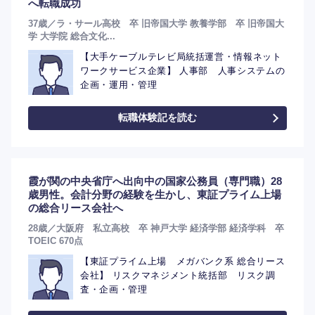
へ転職成功
37歳／ラ・サール高校 卒 旧帝国大学 教養学部 卒 旧帝国大
学 大学院 総合文化...
【大手ケーブルテレビ局統括運営・情報ネット
ワークサービス企業】 人事部 人事システムの
企画・運用・管理
転職体験記を読む
霞が関の中央省庁へ出向中の国家公務員（専門職）28
歳男性。会計分野の経験を生かし、東証プライム上場
の総合リース会社へ
28歳／大阪府 私立高校 卒 神戸大学 経済学部 経済学科 卒
TOEIC 670点
【東証プライム上場 メガバンク系 総合リース
会社】 リスクマネジメント統括部 リスク調
査・企画・管理