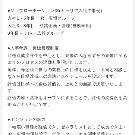
素材・化学・金属
フリーワード
マーケティング
M&A・事業投資
人事
●ジョブローテーション例(キャリア入社の事例)
入社1～5年目：IR・広報グループ
営業
食品・化粧品・アパレル・消費財
マーケテ
経営企画
入社6～8年目：航路企画・管理(自動車船)
こだわり条件を入力ください
ィング
9年目～：IR・広報グループ
サービス
メディカル・ヘルスケア・ライフサイエンス
政策渉外
急募
第二新卒
営業
●人事考課・目標管理制度
クリエイティブ
目標達成度評価を中心とし、結果のみならずその結果に至る
その他企画業務
金融
スタートアップ企
サービス
上場企業
までのプロセスの評価も重視いたします。
業
コンサルタント
毎年、春と秋に自らの業務上の目標を設定し、上司と相談し
クリエイ
ながら目標達成への方法とスケジュールを設定します。
建設・不動産
ティブ
外資系企業
英語を活かす
専門職
評価は目標への自己評価と、上司との面談で決定いたしま
す。
倉庫・運輸・物流
コンサル
技術職（IT）、Webサービス・制作、ゲーム
評価内容・基準をオープンにすることで、評価の納得度を高
転勤なし
海外勤務あり
タント
めることが狙いです。
技術職（モノづくり）
小売・通販・外食
年間休日120日以
専門職
フルリモート
●ポジションの魅力
上
金融専門職
・幅広い職種が経験でき、ゼネラリストとして成長できます
IT・通信
技術職
IR・広報や運航管理、営業、ターミナル関連業務といった