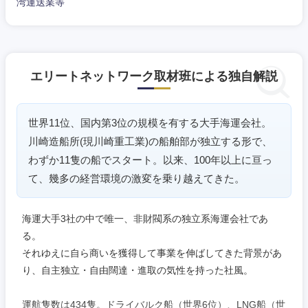
湾運送業等
近畿地方
滋賀県
京都府
エリートネットワーク取材班による独自解説
大阪府
兵庫県
世界11位、国内第3位の規模を有する大手海運会社。
川崎造船所(現川崎重工業)の船舶部が独立する形で、
奈良県
和歌山県
わずか11隻の船でスタート。以来、100年以上に亘っ
て、幾多の経営環境の激変を乗り越えてきた。
海運大手3社の中で唯一、非財閥系の独立系海運会社であ
る。
それゆえに自ら商いを獲得して事業を伸ばしてきた背景があ
り、自主独立・自由闊達・進取の気性を持った社風。
運航隻数は434隻。ドライバルク船（世界6位）、LNG船（世