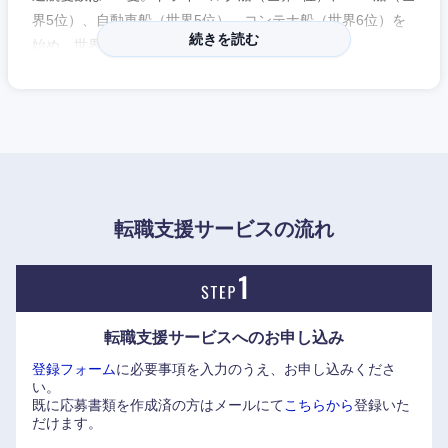
界5位）、自動車船（世界5位）、コンテナ船（世界6位）を
続きを読む
始め、世界トップクラスの規模を誇る。
ジョブローテーション制度により、「グローバルな事業経営
と新たな発想による変革を可能にする人材」を目指すことが
できる。
陸上職社員の25%が海外勤務中であり、海外勤務を希望され
る方にとっては魅力的。
転職支援サービスの流れ
※（株）エリートネットワークHPに企業インタビューを掲載
しております。是非ご覧ください。
■人事グループ 人材開発チーム チーム長：板垣 行彦氏
https://www.elite-network.co.jp/interview_kigyo/100.html
転職支援サービスへの
お申し込み
登録フォーム
に必要事項を入力のうえ、お申し込みくださ
い。
既に応募書類を作成済の方はメールにて
こちらから
登録いた
だけます。
中国・四国地方