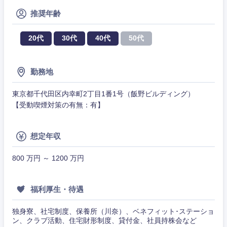
推奨年齢
20代
30代
40代
50代
勤務地
東京都千代田区内幸町2丁目1番1号（飯野ビルディング）
【受動喫煙対策の有無：有】
甲信越・北陸
想定年収
新潟県
富山県
800 万円 ～ 1200 万円
石川県
福井県
福利厚生・待遇
山梨県
長野県
独身寮、社宅制度、保養所（川奈）、ベネフィット･ステーショ
ン、クラブ活動、住宅財形制度、貸付金、社員持株会など