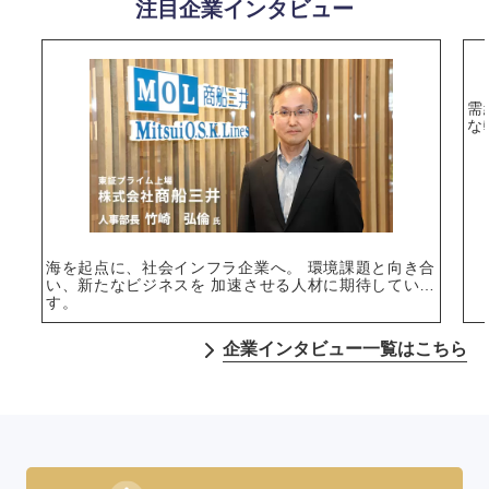
注目企業インタビュー
需
な
海を起点に、社会インフラ企業へ。 環境課題と向き合
い、新たなビジネスを 加速させる人材に期待していま
す。
企業インタビュー一覧はこちら