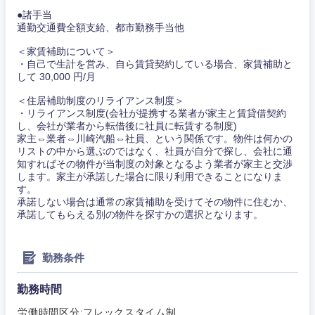
●諸手当
通勤交通費全額支給、都市勤務手当他
＜家賃補助について＞
・自己で生計を営み、自ら賃貸契約している場合、家賃補助と
して 30,000 円/月
＜住居補助制度のリライアンス制度＞
・リライアンス制度(会社が提携する業者が家主と賃貸借契約
し、会社が業者から転借後に社員に転賃する制度)
家主⇔業者⇔川崎汽船⇔社員、という関係です。物件は何かの
リストの中から選ぶのではなく、社員が自分で探し、会社に通
知すればその物件が当制度の対象となるよう業者が家主と交渉
します。家主が承諾した場合に限り利用できることになりま
す。
承諾しない場合は通常の家賃補助を受けてその物件に住むか、
承諾してもらえる別の物件を探すかの選択となります。
勤務条件
勤務時間
労働時間区分:フレックスタイム制