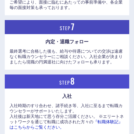
ご希望により、面接に臨むにあたっての事前準備や、各企業
毎の面接対策も承っております。
九州・沖縄
福岡県
佐賀県
内定・退職フォロー
長崎県
熊本県
最終選考に合格した後も、給与や待遇についての交渉は遠慮
なく転職カウンセラーにご相談ください。入社企業が決まり
大分県
宮崎県
ましたら現職の円満退社に向けたフォローも承ります。
鹿児島県
沖縄県
入社
入社時期のすり合わせ、諸手続き等、入社に至るまで転職カ
ウンセラーがサポートいたします。
入社後は新天地にて思う存分ご活躍ください。
※エリートネ
ットワークを通じて転職に成功された方々の
『転職体験記』
はこちらからご覧ください。