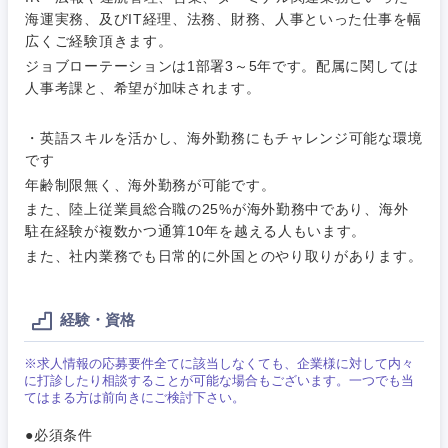
完全週休2日制
社宅・家賃補助有
（IT）、
海運実務、及びIT経理、法務、財務、人事といった仕事を幅
メディカル
Webサー
広くご経験頂きます。
ビス・制
WEBサービス
作、ゲー
ジョブローテーションは1部署3～5年です。配属に関しては
不動産専門職
ム
人事考課と、希望が加味されます。
コンサル・シンクタンク
建設・施工管理
技術職
・英語スキルを活かし、海外勤務にもチャレンジ可能な環境
（モノづ
です
広告・宣伝・印刷
くり）
事務職
年齢制限無く、海外勤務が可能です。
また、陸上従業員総合職の25%が海外勤務中であり、海外
金融専門
関東地方
その他
マスメディア
駐在経験が複数かつ通算10年を越える人もいます。
職
また、社内業務でも日常的に外国とのやり取りがあります。
茨城県
栃木県
エンターテイメント
メディカ
ル
経験・資格
群馬県
埼玉県
法律・特許事務所・監査法人
不動産専
※求人情報の応募要件全てに該当しなくても、企業様に対して内々
門職
に打診したり相談することが可能な場合もございます。一つでも当
千葉県
東京都
てはまる方は前向きにご検討下さい。
人材・アウトソーシング
建設・施
●必須条件
神奈川県
工管理