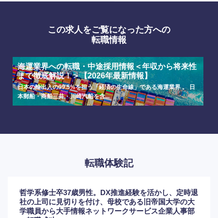
この求人をご覧になった方への
転職情報
海運業界への転職・中途採用情報＜年収から将来性
まで徹底解説！＞【2026年最新情報】
日本の輸出入の99.5%を担う「経済の生命線」である海運業界 。 日
本郵船・商船三井・川崎汽船を含...
転職体験記
哲学系修士卒37歳男性。DX推進経験を活かし、定時退
社の上司に見切りを付け、母校である旧帝国大学の大
学職員から大手情報ネットワークサービス企業人事部