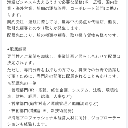
海運ビジネスを支えるうえで必要な業務(IR・広報、国内営
業・海外営業、船舶の運航管理、コーポレート部門)に携わ
ります。
契約受注・運航に際しては、世界中の拠点や代理店、船長、
取引先顧客とのやり取りが発生します。
配属先により、船の種類や顧客、取り扱う貨物も様々です。
ご希望条件を入力ください
ご希望の職種を選択してください
ご希望の職種を選択してください
ご希望の業界を選択してください
ご希望の勤務地を選択してください
●配属部署
専門性とご希望を加味し、事業計画と照らし合わせて配属は
決定されます。
経営企
経営企画・事業企画
商社・卸
北海道・東北地方
画・事業
すべての経営企画・事業企
希望年収
ただし、専門分野をお持ちの方でも、将来その分野で活躍し
企画
画
て頂くために、専門外の部署に配属されることもあります。
経営ボード
北海道
青森県
エネルギー・資源・環境
※配属先の一例
20代
30代
経営ボー
事業企画・事業開発
・管理部門(IR・広報、経営企画、システム、法務、環境推
管理
推奨年齢
ド
秋田県
岩手県
進、財務、経理、総務、人事など)
自動車・機械・船舶
・営業部門(顧客対応／運航管理／船舶調達など)
40代
50代
事業管理
SCM
管理
・技術部門(造船計画、新技術開発)
宮城県
山形県
電気・電子・半導体
※海運プロフェッショナル経営人材に向け、ジョブローテー
人事
新規事業企画・立上げ
SCM
ションも経験します。
福島県