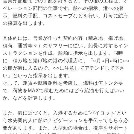
営業が配船までの手配を終えると、その後の工程は、オ
ペレーション部門の仕事です。船への指示、港への指
示、燃料の手配、コストセーブなどを行い、月毎に航海
の採算を出します。
具体的には、営業が作った契約内容（積み地、揚げ地、
積荷、運賃等々）のサマリーに従い、船長に対するイン
ストラクションを作成、船舶に指示を出します。同時
に、積み地と揚げ地の港の代理店に、「○月○日○時に○○
の船が港に入るので、○○に注意してアテンドして下さ
い」といった指示を出します。
そして、運賃や航海距離を考慮し、燃料は何トン必要
で、荷物をMAXで積むためにはどう給油を行えばいい
か、などを計算します。
また、港に近づくと、入港するために“パイロット”とい
う水先案内人に船のナビゲーションを手伝ってもらう必
要があります。また、大型船の場合は、接岸をサポート