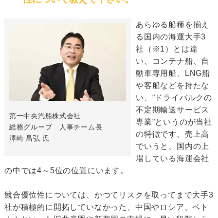
あらゆる船種を揃え
る国内の海運大手3
社（※1）とは違
い、コンテナ船、自
動車専用船、LNG船
や客船などを持たな
い、“ドライバルクの
不定期輸送サービス
第一中央汽船株式会社
専業”というのが当社
総務グループ 人事チーム長
の特徴です。売上高
澤崎 昌弘 氏
でいうと、国内の上
場している海運会社
の中では4～5位の位置にいます。
競合優位性については、かつてリスクを取ってまで大手3
社が積極的に開拓していなかった、中国やロシア、ベト