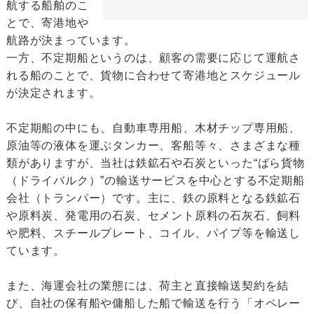
航する船舶のこ
とで、寄港地や
航路が決まっています。
一方、不定期船というのは、顧客の需要に応じて運航さ
れる船のことで、貨物に合わせて寄港地とスケジュール
が決定されます。
不定期船の中にも、自動車専用船、木材チップ専用船、
原油等の液体を運ぶタンカー、客船等々、さまざまな種
類がありますが、当社は鉄鉱石や石炭といった“ばら貨物
（ドライバルク）”の輸送サービスを中心とする不定期船
会社（トランパー）です。主に、鉄の原料となる鉄鉱石
や原料炭、発電用の石炭、セメント原料の石灰石、飼料
や肥料、スチールプレート、コイル、パイプ等を輸送し
ています。
また、海運会社の業態には、荷主と直接輸送契約を結
び、自社の保有船や傭船した船で輸送を行う「オペレー