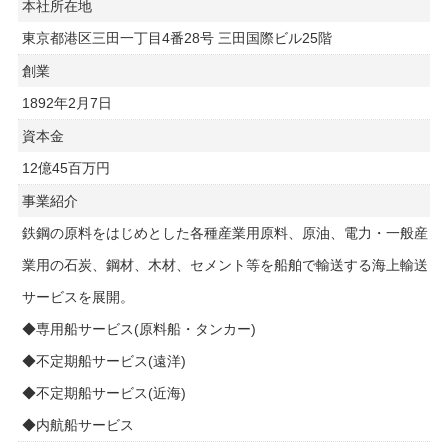
本社所在地
東京都港区三田一丁目4番28号 三田国際ビル25階
創業
1892年2月7日
資本金
12億45百万円
事業紹介
鉄鋼の原料をはじめとした各種産業用原料、原油、電力・一般産
業用の石炭、鋼材、木材、セメント等を船舶で輸送する海上輸送
サービスを展開。
◆専用船サービス(原料船・タンカー)
◆不定期船サービス(遠洋)
◆不定期船サービス(近海)
◆内航船サービス