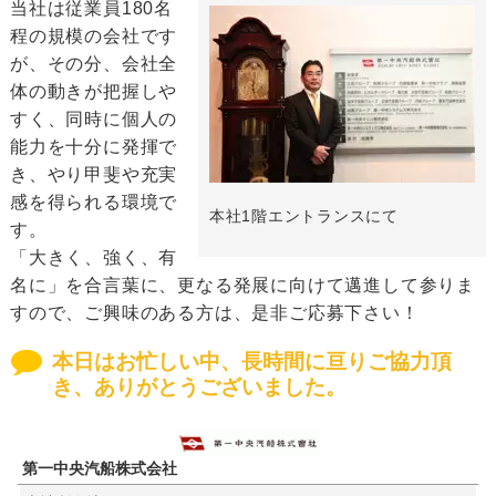
当社は従業員180名
程の規模の会社です
が、その分、会社全
体の動きが把握しや
すく、同時に個人の
能力を十分に発揮で
き、やり甲斐や充実
感を得られる環境で
本社1階エントランスにて
す。
「大きく、強く、有
名に」を合言葉に、更なる発展に向けて邁進して参りま
すので、ご興味のある方は、是非ご応募下さい！
本日はお忙しい中、長時間に亘りご協力頂
き、ありがとうございました。
第一中央汽船株式会社