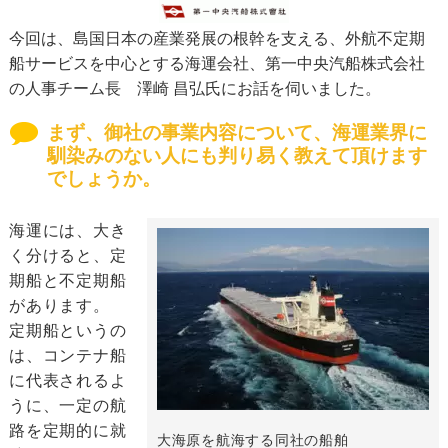
今回は、島国日本の産業発展の根幹を支える、外航不定期
船サービスを中心とする海運会社、第一中央汽船株式会社
の人事チーム長 澤崎 昌弘氏にお話を伺いました。
まず、御社の事業内容について、海運業界に
馴染みのない人にも判り易く教えて頂けます
でしょうか。
海運には、大き
く分けると、定
期船と不定期船
があります。
定期船というの
は、コンテナ船
に代表されるよ
うに、一定の航
路を定期的に就
大海原を航海する同社の船舶