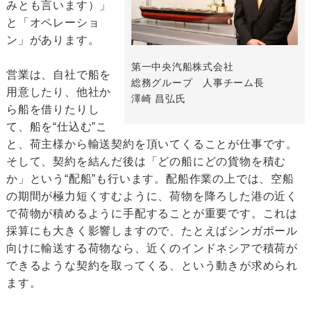
みとも言います）」
と「オペレーショ
ン」があります。
第一中央汽船株式会社
営業は、自社で船を
総務グループ 人事チーム長
用意したり、他社か
澤崎 昌弘氏
ら船を借りたりし
て、船を“仕込む”こ
と、荷主様から輸送契約を頂いてくることが仕事です。
そして、契約を結んだ後は「どの船にどの貨物を積む
か」という“配船”も行います。配船作業の上では、空船
の期間が極力短くすむように、荷物を降ろした港の近く
で荷物が積めるように手配することが重要です。これは
採算にも大きく影響しますので、たとえばシンガポール
向けに輸送する荷物なら、近くのインドネシアで積荷が
できるような契約を取ってくる、という動きが求められ
ます。