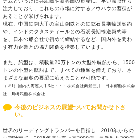
ナムといった旧共産圏や新興国の市場に、早い段階から
注力しており、これらの市場に対するノウハウの蓄積が
あることが挙げられます。
現在、中国鉄鋼大手の宝山鋼鉄との鉄鉱石長期輸送契約
や、インドのタタスティールとの石炭長期輸送契約等
を、日本の船会社で初めて締結するなど、国内外を問わ
ず有力企業との協力関係を構築しています。
また、船型は、積載量20万トンの大型外航船から、1500
トンの小型内航船まで、すべての種類を備えており、さ
まざまな顧客の要望に応えることが可能です。
（※1）国内の海運大手3社・・・株式会社商船三井、日本郵船株式会
社、川崎汽船株式会社
今後のビジネスの展望ついてお聞かせ下さ
い。
世界のリーディングトランパーを目指し、2010年からの