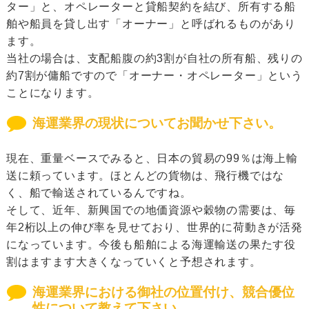
ター」と、オペレーターと貸船契約を結び、所有する船
舶や船員を貸し出す「オーナー」と呼ばれるものがあり
ます。
当社の場合は、支配船腹の約3割が自社の所有船、残りの
約7割が傭船ですので「オーナー・オペレーター」という
ことになります。
海運業界の現状についてお聞かせ下さい。
現在、重量ベースでみると、日本の貿易の99％は海上輸
送に頼っています。ほとんどの貨物は、飛行機ではな
く、船で輸送されているんですね。
そして、近年、新興国での地価資源や穀物の需要は、毎
年2桁以上の伸び率を見せており、世界的に荷動きが活発
になっています。今後も船舶による海運輸送の果たす役
割はますます大きくなっていくと予想されます。
海運業界における御社の位置付け、競合優位
性について教えて下さい。