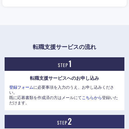
ント技術などのエッジ技術を引き続き強化すると共に、デー
滋賀県
京都府
タマネジメントにも力を入れており、「社会インフラ」「製
造」「海洋」を注力領域として、リアルな現場から得られる
大阪府
兵庫県
データの活用を深化させるためのプラットフォーム化を推進
している。
奈良県
和歌山県
転職支援サービスの流れ
転職支援サービスへの
お申し込み
登録フォーム
に必要事項を入力のうえ、お申し込みくださ
い。
既に応募書類を作成済の方はメールにて
こちらから
登録いた
だけます。