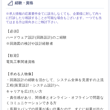
メディカル
経験・資格
Webサー
ビス・制
WEBサービス
作、ゲー
※求人情報の応募要件全てに該当しなくても、企業様に対して内々
不動産専門職
ム
に打診したり相談することが可能な場合もございます。一つでも当
てはまる方は前向きにご検討下さい。
コンサル・シンクタンク
建設・施工管理
技術職
【必須】
（モノづ
ハードウェア設計(回路設計)のご経験
広告・宣伝・印刷
くり）
事務職
※回路図の検討や設計経験者
関東地方
金融専門
その他
マスメディア
職
【歓迎】
茨城県
栃木県
電気工事関連資格
エンターテイメント
メディカ
ル
【求める人物像】
群馬県
埼玉県
・回路設計の経験を活かして、システム全体を見渡すの上流
法律・特許事務所・監査法人
不動産専
工程(装置設計・システム設計)へ
千葉県
東京都
門職
キャリアを広げたい方
人材・アウトソーシング
・責任感があり、関係者とオンライン・オフラインで問題な
神奈川県
建設・施
くコミュニケーションできる方
工管理
・長期スパンでの提案が多い仕事なので、すぐに結果が出な