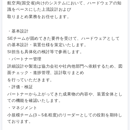
航空局(国交省)向けのシステムにおいて、ハードウェアの知
識をベースにした上流設計および
取りまとめ業務をお任せします。
・基本設計
SEチームが固めてきた要件を受けて、ハードウェアとして
ご希望条件を入力ください
ご希望の職種を選択してください
ご希望の職種を選択してください
ご希望の業界を選択してください
ご希望の勤務地を選択してください
の基本設計・装置仕様を策定いたします。
SI担当も具体化の検討等で参画します。
・パートナー管理
経営企
経営企画・事業企画
商社・卸
北海道・東北地方
画・事業
すべての経営企画・事業企
詳細設計や製造は協力会社や社内他部門へ依頼するため、図
希望年収
企画
画
面チェック・進捗管理、設計取りまとめ
経営ボード
北海道
青森県
エネルギー・資源・環境
を行っていただきます。
20代
30代
経営ボー
事業企画・事業開発
・評価・検証
管理
推奨年齢
ド
秋田県
岩手県
パートナーから上がってきた成果物の内容や、装置全体とし
自動車・機械・船舶
ての機能を確認いたします。
40代
50代
事業管理
SCM
管理
・マネジメント
宮城県
山形県
電気・電子・半導体
小規模チーム(3～5名程度)のリーダーとしての役割を期待し
人事
新規事業企画・立上げ
SCM
ております。
福島県