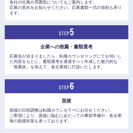
岡山県
広島県
各社の社風や雰囲気についてもご案内します。
応募の意向をお知らせください。応募書類一式の添削も承り
ます。
山口県
徳島県
香川県
愛媛県
企業への推薦・書類選考
高知県
応募先が決まりましたら、転職カウンセリングにてお伺いし
た内容をもとに、書類選考を通過すべく作成した魅力的な
「推薦状」を添えて、各企業様に打診いたします。
面接
面接の日程調整は転職カウンセラーにお任せください。
ご希望により、面接に臨むにあたっての事前準備や、各企業
毎の面接対策も承っております。