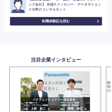
ング会社】 先端テクノロジー・データサイエン
ス分野のコンサルタント
転職体験記を読む
注目企業インタビュー
創
領
の