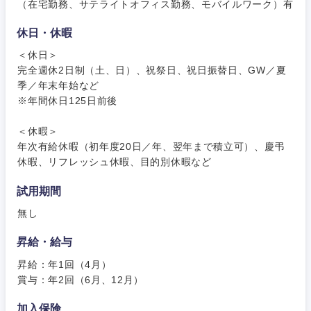
（在宅勤務、サテライトオフィス勤務、モバイルワーク）有
休日・休暇
＜休日＞
完全週休2日制（土、日）、祝祭日、祝日振替日、GW／夏
季／年末年始など
※年間休日125日前後
＜休暇＞
年次有給休暇（初年度20日／年、翌年まで積立可）、慶弔
休暇、リフレッシュ休暇、目的別休暇など
試用期間
無し
昇給・給与
昇給：年1回（4月）
賞与：年2回（6月、12月）
加入保険