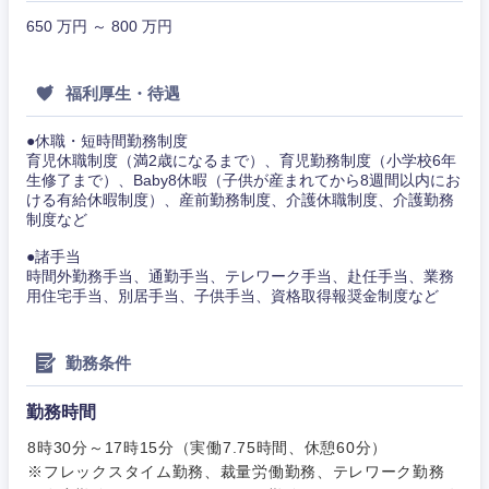
650 万円 ～ 800 万円
福利厚生・待遇
●休職・短時間勤務制度
育児休職制度（満2歳になるまで）、育児勤務制度（小学校6年
生修了まで）、Baby8休暇（子供が産まれてから8週間以内にお
甲信越・北陸
ける有給休暇制度）、産前勤務制度、介護休職制度、介護勤務
制度など
新潟県
富山県
●諸手当
時間外勤務手当、通勤手当、テレワーク手当、赴任手当、業務
用住宅手当、別居手当、子供手当、資格取得報奨金制度など
石川県
福井県
勤務条件
山梨県
長野県
勤務時間
8時30分～17時15分（実働7.75時間、休憩60分）
※フレックスタイム勤務、裁量労働勤務、テレワーク勤務