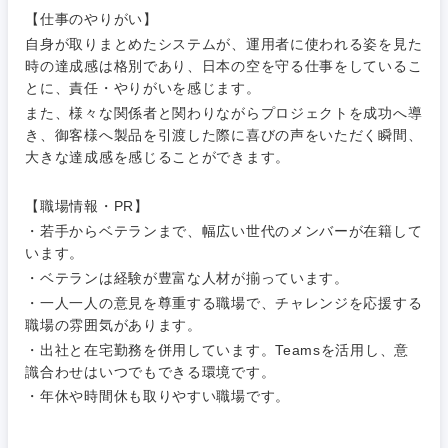
素材・化学・金属
フリーワード
マーケティング
M&A・事業投資
人事
【仕事のやりがい】
自身が取りまとめたシステムが、運用者に使われる姿を見た
営業
食品・化粧品・アパレル・消費財
時の達成感は格別であり、日本の空を守る仕事をしているこ
マーケテ
経営企画
こだわり条件を入力ください
ィング
とに、責任・やりがいを感じます。
サービス
また、様々な関係者と関わりながらプロジェクトを成功へ導
メディカル・ヘルスケア・ライフサイエンス
政策渉外
急募
第二新卒
き、御客様へ製品を引渡した際に喜びの声をいただく瞬間、
営業
大きな達成感を感じることができます。
クリエイティブ
その他企画業務
金融
スタートアップ企
サービス
上場企業
業
【職場情報・PR】
コンサルタント
・若手からベテランまで、幅広い世代のメンバーが在籍して
クリエイ
建設・不動産
います。
ティブ
外資系企業
英語を活かす
専門職
・ベテランは経験が豊富な人材が揃っています。
倉庫・運輸・物流
・一人一人の意見を尊重する職場で、チャレンジを応援する
コンサル
技術職（IT）、Webサービス・制作、ゲーム
転勤なし
海外勤務あり
職場の雰囲気があります。
タント
・出社と在宅勤務を併用しています。Teamsを活用し、意
技術職（モノづくり）
小売・通販・外食
年間休日120日以
識合わせはいつでもできる環境です。
専門職
フルリモート
上
・年休や時間休も取りやすい職場です。
金融専門職
IT・通信
技術職
完全週休2日制
社宅・家賃補助有
（IT）、