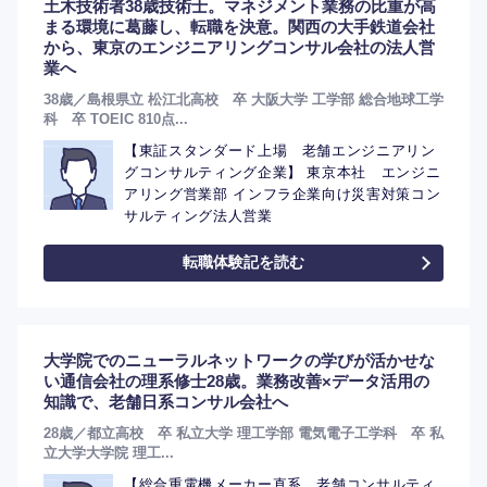
土木技術者38歳技術士。マネジメント業務の比重が高
まる環境に葛藤し、転職を決意。関西の大手鉄道会社
から、東京のエンジニアリングコンサル会社の法人営
業へ
38歳／島根県立 松江北高校 卒 大阪大学 工学部 総合地球工学
科 卒 TOEIC 810点...
【東証スタンダード上場 老舗エンジニアリン
グコンサルティング企業】 東京本社 エンジニ
アリング営業部 インフラ企業向け災害対策コン
サルティング法人営業
転職体験記を読む
選択する
大学院でのニューラルネットワークの学びが活かせな
い通信会社の理系修士28歳。業務改善×データ活用の
知識で、老舗日系コンサル会社へ
28歳／都立高校 卒 私立大学 理工学部 電気電子工学科 卒 私
立大学大学院 理工...
【総合重電機メーカー直系 老舗コンサルティ