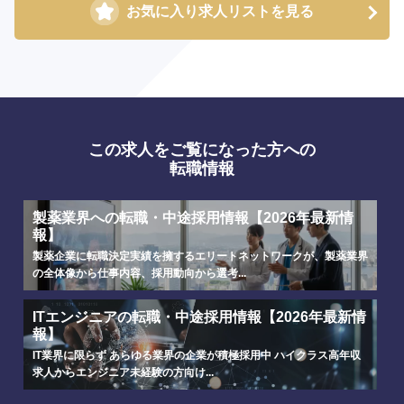
お気に入り求人リストを見る
選択する
選択する
選択する
選択する
この求人をご覧になった方への
転職情報
製薬業界への転職・中途採用情報【2026年最新情
報】
製薬企業に転職決定実績を擁するエリートネットワークが、製薬業界
の全体像から仕事内容、採用動向から選考...
ITエンジニアの転職・中途採用情報【2026年最新情
報】
IT業界に限らず あらゆる業界の企業が積極採用中 ハイクラス高年収
求人からエンジニア未経験の方向け...