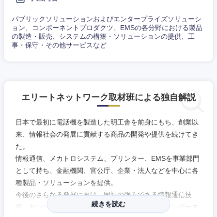
パブリックソリューションおよびエンタープライズソリューシ
ョン、コンポーネントプロダクツ、EMSの各分野における製品
の製造・販売、システムの構築・ソリューションの提供、工
事・保守・その他サービスなど
エリートネットワーク取材班による独自解説
日本で最初に電話機を製造した明工舎を前身にもち、創業以
来、情報社会の発展に貢献する商品の開発や提供を続けてき
た。
情報通信、メカトロシステム、プリンター、EMSを事業部門
として持ち、金融機関、官公庁、企業・法人などを中心に各
種製品・ソリューションを提供。
今後のさらなる発展に向け、同社の強みである情報通信技
近畿地方
続きを読む
術、センシング技術、セルフ化や自動化に必要なコンポーネ