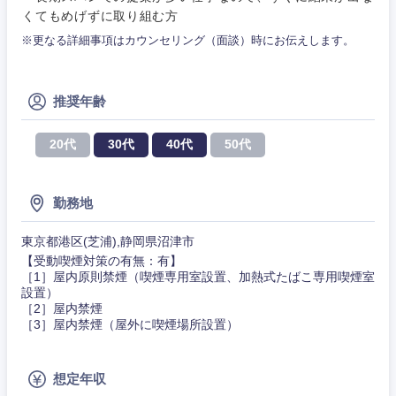
サービス
くてもめげずに取り組む方
事務職
※更なる詳細事項はカウンセリング（面談）時にお伝えします。
その他
その他
推奨年齢
20代
30代
40代
50代
勤務地
東京都港区(芝浦),静岡県沼津市
【受動喫煙対策の有無：有】
［1］屋内原則禁煙（喫煙専用室設置、加熱式たばこ専用喫煙室
設置）
［2］屋内禁煙
［3］屋内禁煙（屋外に喫煙場所設置）
想定年収