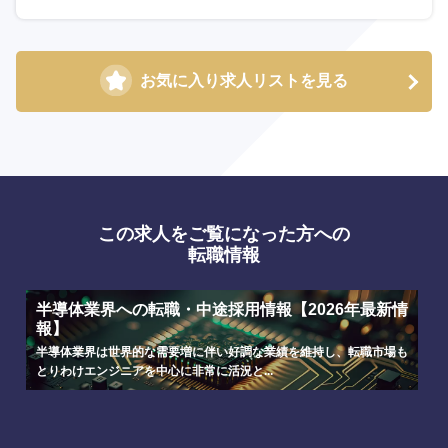
お気に入り求人リストを見る
この求人をご覧になった方への
転職情報
選択する
選択する
選択する
選択する
半導体業界への転職・中途採用情報【2026年最新情
報】
半導体業界は世界的な需要増に伴い好調な業績を維持し、転職市場も
とりわけエンジニアを中心に非常に活況と...