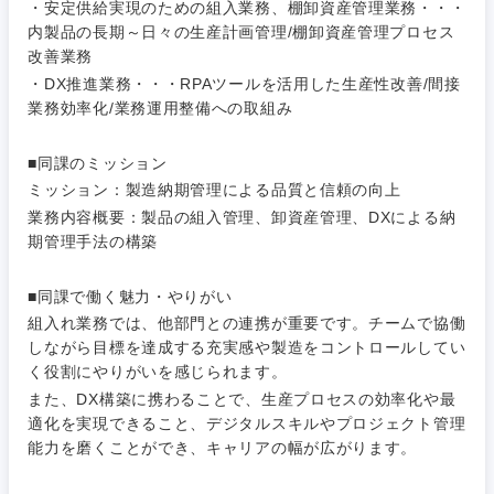
・安定供給実現のための組入業務、棚卸資産管理業務・・・
内製品の長期～日々の生産計画管理/棚卸資産管理プロセス
改善業務
・DX推進業務・・・RPAツールを活用した生産性改善/間接
業務効率化/業務運用整備への取組み
ご希望条件を入力ください
ご希望の職種を選択してください
ご希望の職種を選択してください
ご希望の業界を選択してください
ご希望の勤務地を選択してください
■同課のミッション
ミッション：製造納期管理による品質と信頼の向上
経営企
経営企画・事業企画
商社・卸
北海道・東北地方
業務内容概要：製品の組入管理、卸資産管理、DXによる納
画・事業
すべての経営企画・事業企
希望年収
企画
画
期管理手法の構築
経営ボード
北海道
青森県
エネルギー・資源・環境
20代
30代
■同課で働く魅力・やりがい
経営ボー
事業企画・事業開発
管理
推奨年齢
ド
組入れ業務では、他部門との連携が重要です。チームで協働
秋田県
岩手県
自動車・機械・船舶
しながら目標を達成する充実感や製造をコントロールしてい
40代
50代
事業管理
SCM
く役割にやりがいを感じられます。
管理
宮城県
山形県
また、DX構築に携わることで、生産プロセスの効率化や最
電気・電子・半導体
人事
新規事業企画・立上げ
適化を実現できること、デジタルスキルやプロジェクト管理
SCM
福島県
能力を磨くことができ、キャリアの幅が広がります。
素材・化学・金属
フリーワード
マーケティング
M&A・事業投資
人事