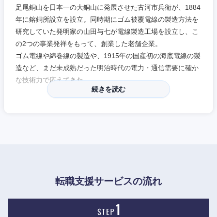
足尾銅山を日本一の大銅山に発展させた古河市兵衛が、1884
年に鎔銅所設立を設立。同時期にゴム被覆電線の製造方法を
研究していた発明家の山田与七が電線製造工場を設立し、こ
の2つの事業発祥をもって、創業した老舗企業。
ゴム電線や綿巻線の製造や、1915年の国産初の海底電線の製
造など、まだ未成熟だった明治時代の電力・通信需要に確か
な技術力で応えてきた。
続きを読む
1959年には古河アルミニウム工業（現在のUACJ）を設立す
近畿地方
るなど、事業の多角化にも早くから取り組んできた。
電線事業の功績故に、「電線御三家」と評されることが多い
滋賀県
京都府
ものの、現在は光ファイバケーブル、海底用電力ケーブル、
自動車用のステアリング・ロール・コネクタやワイヤハーネ
ス、地中埋設用ケーブル保護管、ハードディスクドライブ用
大阪府
兵庫県
アルミプランク材など、数多くの世界トップクラスシェアの
転職支援サービスの流れ
製品を有する。
奈良県
和歌山県
核融合発電に向けた超電導技術の応用や、光学技術による量