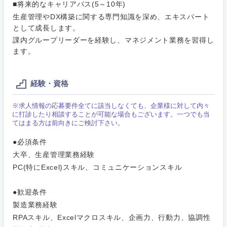
■将来的なキャリアパス(5～10年)
営業
生産管理やDX構築に関する専門知識を深め、エキスパート
食品・化粧品・アパレル・消費財
マーケテ
経営企画
こだわり条件を入力ください
として成長します。
ィング
課内グループリーダーを経験し、マネジメント業務を習得し
サービス
メディカル・ヘルスケア・ライフサイエンス
政策渉外
ます。
急募
第二新卒
営業
クリエイティブ
その他企画業務
金融
スタートアップ企
サービス
経験・資格
上場企業
業
コンサルタント
※求人情報の応募要件全てに該当しなくても、企業様に対して内々
クリエイ
建設・不動産
に打診したり相談することが可能な場合もございます。一つでも当
ティブ
外資系企業
英語を活かす
専門職
てはまる方は前向きにご検討下さい。
倉庫・運輸・物流
●必須条件
コンサル
技術職（IT）、Webサービス・制作、ゲーム
転勤なし
海外勤務あり
タント
大卒、生産管理業務経験
PC(特にExcel)スキル、コミュニケーションスキル
技術職（モノづくり）
小売・通販・外食
年間休日120日以
専門職
フルリモート
上
●歓迎条件
金融専門職
IT・通信
技術職
製造業務経験
完全週休2日制
社宅・家賃補助有
（IT）、
RPAスキル、Excelマクロスキル、企画力、行動力、協調性
メディカル
Webサー