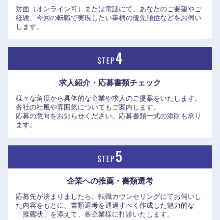
対面（オンライン可）または電話にて、あなたのご要望やご
経験、今回の転職で実現したい事柄の優先順位などをお伺い
します。
中国・四国地方
求人紹介・応募書類
チェック
鳥取県
島根県
様々な角度から具体的な企業や求人のご提案をいたします。
各社の社風や雰囲気についてもご案内します。
岡山県
広島県
応募の意向をお知らせください。応募書類一式の添削も承り
ます。
山口県
徳島県
香川県
愛媛県
企業への推薦・書類選考
高知県
応募先が決まりましたら、転職カウンセリングにてお伺いし
た内容をもとに、書類選考を通過すべく作成した魅力的な
「推薦状」を添えて、各企業様に打診いたします。