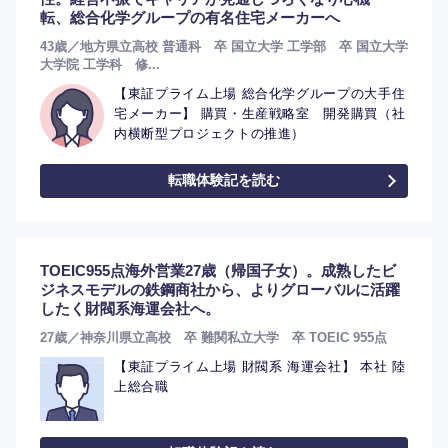
転、総合化学グループの有名住宅メーカーへ
43歳／地方県立高校 普通科 卒 国立大学 工学部 卒 国立大学
大学院 工学科 修...
【東証プライム上場 総合化学グループの大手住
宅メーカー】 購買・生産戦略室 開発購買（社
内横断型プロジェクトの推進）
転職体験記を読む
TOEIC955点海外営業27歳（帰国子女）。成熟したビ
ジネスモデルの鉄鋼商社から、よりグローバルに活躍
したく財閥系海運会社へ。
27歳／神奈川県立高校 卒 難関私立大学 卒 TOEIC 955点
選択する
【東証プライム上場 財閥系 海運会社】 本社 陸
上総合職