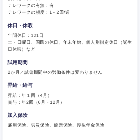
テレワークの有無：有
テレワークの頻度：1～2回/週
甲信越・北陸
休日・休暇
年間休日：121日
新潟県
富山県
土・日曜日、国民の休日、年末年始、個人別指定休日（誕生
日休暇）など
石川県
福井県
試用期間
2か月／試傭期間中の労働条件は変わりません
山梨県
長野県
昇給・給与
昇給：年１回（4月）
賞与：年2回（6月・12月）
加入保険
雇用保険、労災保険、健康保険、厚生年金保険