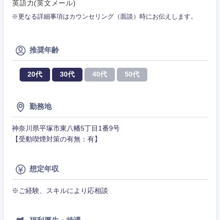
英語力(英文メール)
ビス・制
WEBサービス
作、ゲー
不動産専門職
※更なる詳細事項はカウンセリング（面談）時にお伝えします。
ム
コンサル・シンクタンク
建設・施工管理
技術職
推奨年齢
（モノづ
関東地方
広告・宣伝・印刷
くり）
事務職
20代
30代
40代
50代
金融専門
茨城県
栃木県
その他
マスメディア
職
勤務地
群馬県
埼玉県
エンターテイメント
メディカ
神奈川県平塚市東八幡5丁目1番9号
ル
【受動喫煙対策の有無：有】
千葉県
東京都
法律・特許事務所・監査法人
不動産専
門職
想定年収
神奈川県
人材・アウトソーシング
※ご経験、スキルにより応相談
建設・施
工管理
サービス