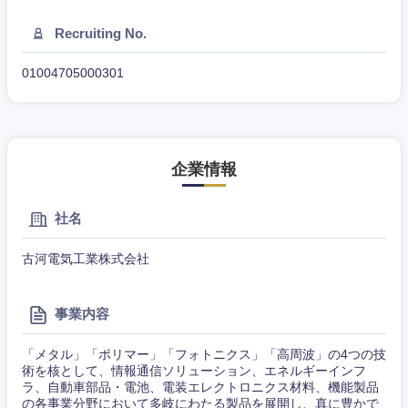
Recruiting No.
01004705000301
企業情報
社名
古河電気工業株式会社
事業内容
「メタル」「ポリマー」「フォトニクス」「高周波」の4つの技
東海地方
術を核として、情報通信ソリューション、エネルギーインフ
ラ、自動車部品・電池、電装エレクトロニクス材料、機能製品
の各事業分野において多岐にわたる製品を展開し、真に豊かで