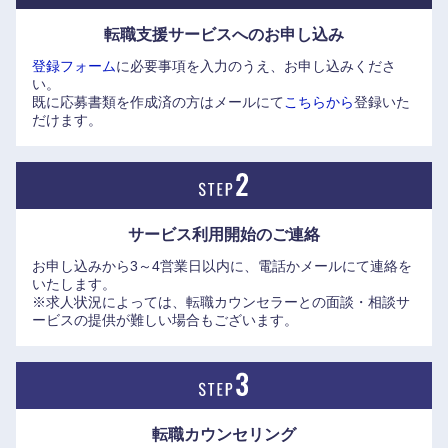
子暗号通信の実現に向けた基礎研究、グリーンLPガス、宇宙
転職支援サービスへの
お申し込み
産業やライフサイエンス分野への進出と、新たな事業領域の
登録フォーム
に必要事項を入力のうえ、お申し込みくださ
開拓にも積極的。
い。
既に応募書類を作成済の方はメールにて
こちらから
登録いた
産休・育休復職率100%、女性の平均勤続年数（男性比）
だけます。
91％など、社員の定着率が高いことも特徴。
サービス利用開始の
ご連絡
お申し込みから3～4営業日以内に、電話かメールにて連絡を
いたします。
※求人状況によっては、転職カウンセラーとの面談・相談サ
ービスの提供が難しい場合もございます。
転職カウンセリング