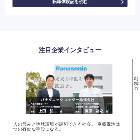
転職体験記を読む
注目企業インタビュー
創
領
の
人の営みと地球環境が調和できる社会。 車載電池は一
つの有効な手段になる。