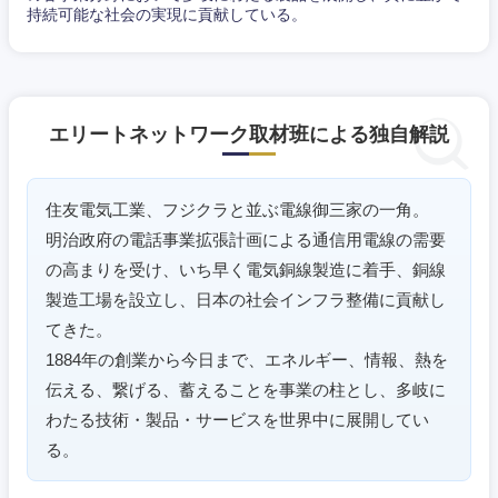
岐阜県
静岡県
持続可能な社会の実現に貢献している。
愛知県
三重県
エリートネットワーク取材班による独自解説
住友電気工業、フジクラと並ぶ電線御三家の一角。
明治政府の電話事業拡張計画による通信用電線の需要
の高まりを受け、いち早く電気銅線製造に着手、銅線
製造工場を設立し、日本の社会インフラ整備に貢献し
てきた。
1884年の創業から今日まで、エネルギー、情報、熱を
伝える、繋げる、蓄えることを事業の柱とし、多岐に
わたる技術・製品・サービスを世界中に展開してい
る。