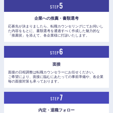
鳥取県
島根県
岡山県
広島県
企業への推薦・書類選考
応募先が決まりましたら、転職カウンセリングにてお伺いし
山口県
徳島県
た内容をもとに、書類選考を通過すべく作成した魅力的な
「推薦状」を添えて、各企業様に打診いたします。
香川県
愛媛県
高知県
面接
面接の日程調整は転職カウンセラーにお任せください。
ご希望により、面接に臨むにあたっての事前準備や、各企業
毎の面接対策も承っております。
内定・退職フォロー