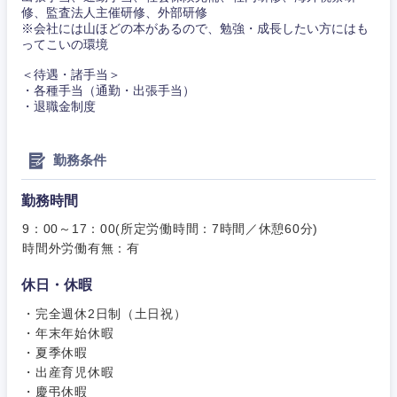
修、監査法人主催研修、外部研修
※会社には山ほどの本があるので、勉強・成長したい方にはも
ってこいの環境
＜待遇・諸手当＞
・各種手当（通勤・出張手当）
・退職金制度
勤務条件
甲信越・北陸
勤務時間
9：00～17：00(所定労働時間：7時間／休憩60分)
新潟県
富山県
時間外労働有無：有
石川県
福井県
休日・休暇
・完全週休2日制（土日祝）
山梨県
長野県
・年末年始休暇
・夏季休暇
・出産育児休暇
・慶弔休暇