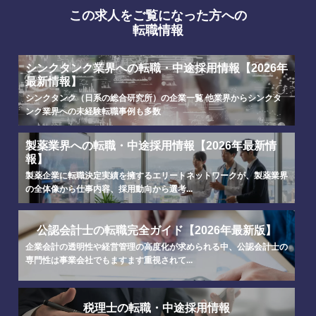
この求人をご覧になった方への
転職情報
シンクタンク業界への転職・中途採用情報【2026年
最新情報】
シンクタンク（日系の総合研究所）の企業一覧 他業界からシンクタ
ンク業界への未経験転職事例も多数
製薬業界への転職・中途採用情報【2026年最新情
報】
選択する
選択する
選択する
選択する
製薬企業に転職決定実績を擁するエリートネットワークが、製薬業界
の全体像から仕事内容、採用動向から選考...
公認会計士の転職完全ガイド【2026年最新版】
企業会計の透明性や経営管理の高度化が求められる中、公認会計士の
専門性は事業会社でもますます重視されて...
税理士の転職・中途採用情報