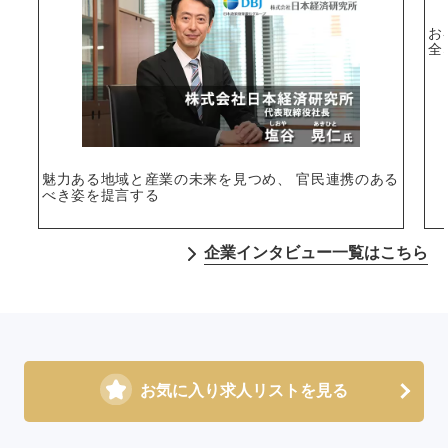
お
全
魅力ある地域と産業の未来を見つめ、 官民連携のある
べき姿を提言する
企業インタビュー一覧はこちら
お気に入り求人リストを見る