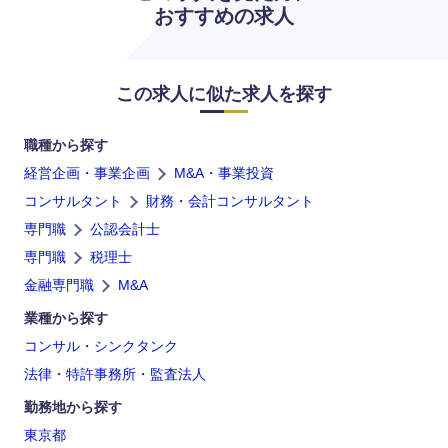
九州・沖縄
おすすめの求人
福岡県
佐賀県
この求人に似た求人を探す
長崎県
熊本県
職種から探す
大分県
宮崎県
経営企画・事業企画
M&A・事業投資
コンサルタント
財務・会計コンサルタント
鹿児島県
沖縄県
専門職
公認会計士
専門職
税理士
金融専門職
M&A
業種から探す
コンサル・シンクタンク
法律・特許事務所・監査法人
勤務地から探す
東京都