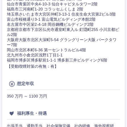
仙台市青葉区中央4-10-3 仙台キャピタルタワー2階
サービス
福島市三河南町1-20 コラッセふくしま 2階
事務職
埼玉県さいたま市大宮区仲町3-13-1 住友生命大宮第2ビル3階
富山市桜橋通り3-1 富山電気ビルディング本館2階
その他
名古屋市中区栄2-4-18 岡谷鋼機ビルディング2階
その他
京都府京都市下京区仏光寺通室町東入ル 釘隠町255 小川京都ビ
ル2階
大阪府大阪市北区大深町5-54 グラングリーン大阪 パークタワ
ー7階
岡山市北区本町6-36 第一セントラルビル4階
北九州市小倉北区浅野1丁目1-1
福岡市博多区博多駅前1-1-1 博多新三井ビルディング6階
【受動喫煙対策の有無：有】
想定年収
350 万円 ～ 1100 万円
福利厚生・待遇
出張手当、通勤手当、社会保険完備、社内研修、海外視察研