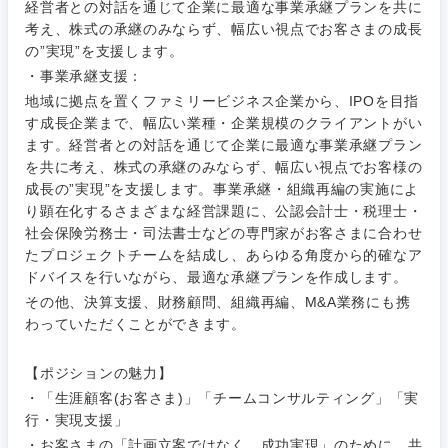
経営者との対話を通じて企業に最適な事業承継プランを共に
考え、株式の承継のみならず、幅広い視点でお客さまの成長
の”実現”を支援します。
・事業承継支援：
地域に拠点を置くファミリービジネス企業から、IPOを目指
す成長企業まで、幅広い業種・企業規模のクライアントがい
ます。経営者との対話を通じて企業に最適な事業承継プラン
ご希望条件を入力ください
ご希望の職種を選択してください
ご希望の職種を選択してください
ご希望の業界を選択してください
ご希望の勤務地を選択してください
を共に考え、株式の承継のみならず、幅広い視点でお客様の
成長の”実現”を支援します。事業承継・組織再編の実施によ
り顕在化するさまざまな経営課題に、公認会計士・税理士・
経営企
経営企画・事業企画
商社・卸
北海道・東北地方
社会保険労務士・司法書士などの専門家がお客さまに合わせ
画・事業
すべての経営企画・事業企
希望年収
企画
画
たプロジェクトチームを結成し、あらゆる角度から的確なア
経営ボード
北海道
青森県
ドバイスを行いながら、最適な承継プランを作成します。
エネルギー・資源・環境
その他、決算支援、財務顧問、組織再編、M&A業務にも携
20代
30代
経営ボー
事業企画・事業開発
管理
推奨年齢
ド
わっていただくことができます。
秋田県
岩手県
自動車・機械・船舶
40代
50代
事業管理
SCM
管理
【ポジションの魅力】
宮城県
山形県
・「生涯顧客(お客さま)」「チームコンサルティング」「実
電気・電子・半導体
人事
新規事業企画・立上げ
行・実現支援」
SCM
福島県
・お客さまの「計画立案ではなく、成功実現」のために、共