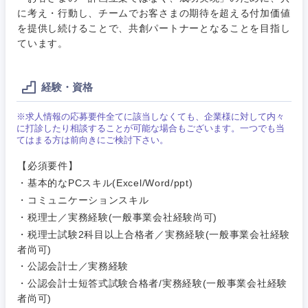
素材・化学・金属
フリーワード
マーケティング
に考え・行動し、チームでお客さまの期待を超える付加価値
M&A・事業投資
人事
を提供し続けることで、共創パートナーとなることを目指し
ています。
営業
食品・化粧品・アパレル・消費財
マーケテ
経営企画
こだわり条件を入力ください
ィング
サービス
経験・資格
メディカル・ヘルスケア・ライフサイエンス
政策渉外
急募
第二新卒
営業
クリエイティブ
※求人情報の応募要件全てに該当しなくても、企業様に対して内々
に打診したり相談することが可能な場合もございます。一つでも当
その他企画業務
金融
スタートアップ企
サービス
上場企業
てはまる方は前向きにご検討下さい。
業
コンサルタント
【必須要件】
クリエイ
建設・不動産
ティブ
外資系企業
英語を活かす
・基本的なPCスキル(Excel/Word/ppt)
専門職
・コミュニケーションスキル
倉庫・運輸・物流
コンサル
・税理士／実務経験(一般事業会社経験尚可)
技術職（IT）、Webサービス・制作、ゲーム
転勤なし
海外勤務あり
タント
・税理士試験2科目以上合格者／実務経験(一般事業会社経験
者尚可)
技術職（モノづくり）
小売・通販・外食
年間休日120日以
専門職
フルリモート
・公認会計士／実務経験
上
・公認会計士短答式試験合格者/実務経験(一般事業会社経験
金融専門職
IT・通信
者尚可)
技術職