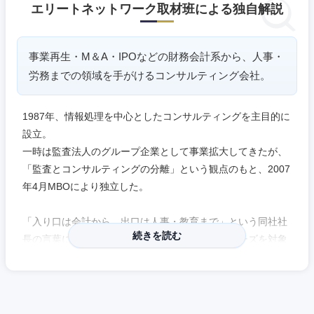
エリートネットワーク取材班による独自解説
事業再生・M＆A・IPOなどの財務会計系から、人事・
労務までの領域を手がけるコンサルティング会社。
1987年、情報処理を中心としたコンサルティングを主目的に
設立。
一時は監査法人のグループ企業として事業拡大してきたが、
「監査とコンサルティングの分離」という観点のもと、2007
年4月MBOにより独立した。
「入り口は会計から、出口は人事・教育まで」という同社社
続きを読む
長の言葉にもあるように、企業のさまざまなフェーズを対象
にコンサルティングを行っている。
顧客は中堅中小企業から東証プライム上場企業まで多岐にわ
たる。メインの顧客は中堅中小企業のため、社長に直接提案