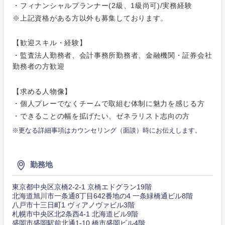
完全週休2日制
社宅・家賃補助有
（IT）、
・フィナンシャルプランナー(2級、1級尚可)/実務経験
メディカル
Webサー
※上記資格がある方以外も募集しております。
ビス・制
WEBサービス
作、ゲー
不動産専門職
ム
【歓迎スキル・経験】
コンサル・シンクタンク
・監査法人勤務者、会計事務所勤務者、金融機関・証券会社
建設・施工管理
技術職
勤務者の方歓迎
（モノづ
広告・宣伝・印刷
くり）
事務職
【求める人物像】
・個人プレーでなくチームで取組む体制に魅力を感じる方
関東地方
金融専門
その他
マスメディア
・できることの幅を拡げたい、ゼネラリスト志向の方
職
※更なる詳細事項はカウンセリング（面談）時にお伝えします。
茨城県
栃木県
エンターテイメント
メディカ
ル
群馬県
埼玉県
勤務地
法律・特許事務所・監査法人
不動産専
門職
東京都中央区京橋2-2-1 京橋エドグラン19階
千葉県
東京都
北海道旭川市一条通8丁目642番地の4 一条緑橋通ビル8階
人材・アウトソーシング
八戸市十三日町1 ヴィアノヴァビル3階
建設・施
札幌市中央区北2条西4-1 北海道ビル9階
神奈川県
工管理
盛岡市盛岡駅前北通1-10 橋市盛岡ビル4階