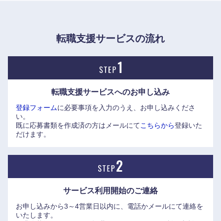
する機会が多い。
近畿地方
顧客と長いお付き合いとなることを目指しており、専門知識
もさることながら、具体的かつ実現可能な解決策を提案する
転職支援サービスの流れ
滋賀県
京都府
力が必要となる。
長いお付き合いをする中で、同社グループの様々なサービス
大阪府
兵庫県
をワンストップで提供し、双方にとって良い関係を構築す
る。
奈良県
和歌山県
転職支援サービスへの
お申し込み
登録フォーム
に必要事項を入力のうえ、お申し込みくださ
これからの同社の成長戦略と自分をかさね合わせて、「もっ
い。
と自分を成長させたい」、「泥臭い仕事こそ人間力を高める
既に応募書類を作成済の方はメールにて
こちらから
登録いた
ことができる」という思い持った方を募集している。
だけます。
サービス利用開始の
ご連絡
お申し込みから3～4営業日以内に、電話かメールにて連絡を
いたします。