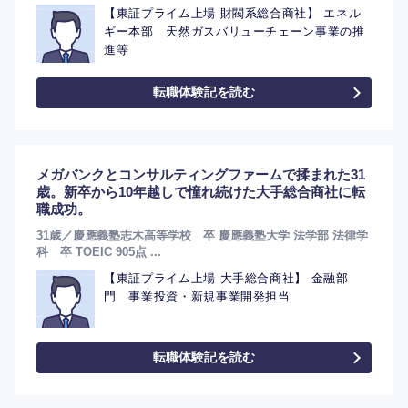
【東証プライム上場 財閥系総合商社】 エネル
ギー本部 天然ガスバリューチェーン事業の推
進等
転職体験記を読む
メガバンクとコンサルティングファームで揉まれた31
歳。新卒から10年越しで憧れ続けた大手総合商社に転
職成功。
31歳／慶應義塾志木高等学校 卒 慶應義塾大学 法学部 法律学
科 卒 TOEIC 905点 ...
【東証プライム上場 大手総合商社】 金融部
門 事業投資・新規事業開発担当
転職体験記を読む
選択する