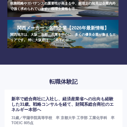
税務戦略やガバナンスの重要性が高まる中、税理士の知見は企業内外
で強く求められています。税理士資格を活...
関西メーカー・名門企業【2026年最新情報】
関西地方は、大阪、京都、兵庫を中心に、多くの優良企業が集まるエ
リアです。 特に大阪府は、「天下の台...
転職体験記
新卒で総合商社に入社し、経済産業省への出向も経験
した31歳。戦略コンサルを経て、財閥系総合商社のエ
ネルギー本部へ
31歳／甲陽学院高等学校 卒 京都大学 工学部 工業化学科 卒
TOEIC 805点