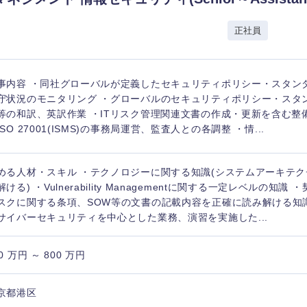
香川県
正社員
高知県
事内容 ・同社グローバルが定義したセキュリティポリシー・スタン
守状況のモニタリング ・グローバルのセキュリティポリシー・スタ
等の和訳、英訳作業 ・ITリスク管理関連文書の作成・更新を含む整備
ISO 27001(ISMS)の事務局運営、監査人との各調整 ・情...
める人材・スキル ・テクノロジーに関する知識(システムアーキテ
解ける) ・Vulnerability Managementに関する一定レベルの知
スクに関する条項、SOW等の文書の記載内容を正確に読み解ける知識 
サイバーセキュリティを中心とした業務、演習を実施した...
0 万円 ～ 800 万円
京都港区