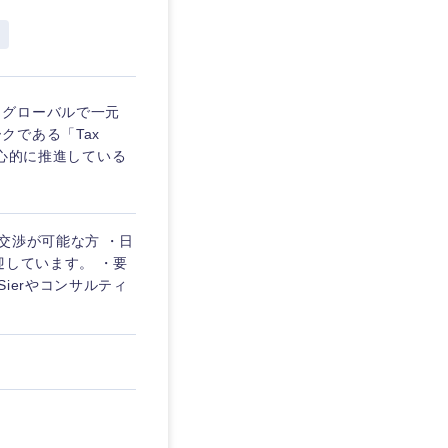
埼玉県
東京都
、グローバルで一元
クである「Tax
中心的に推進している
企業
交渉が可能な方 ・日
を活かす
迎しています。 ・要
ierやコンサルティ
リモート
・家賃補助有