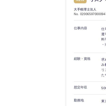
大手税理士法人
No. 02006597000094
仕事内容
仕
遵
料
・
経験・資格
求
み
リ
た
想定年収
50
勤務地
東