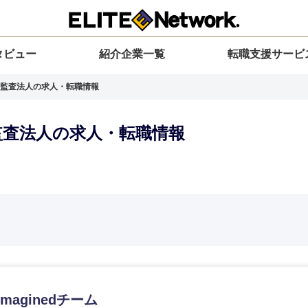
タビュー
紹介企業一覧
転職支援サービ
監査法人の求人・転職情報
監査法人の求人・転職情報
選択してください
選択してください
選択してください
を選択してください
力ください
地方
すべての経営企画・事業企画
関東地方
環境
青森県
事業企画・事業開発
茨城県
20代
30代
40代
50代
eimaginedチーム