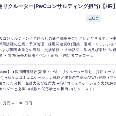
用リクルーター(PwCコンサルティング担当)【HR
正社員
wCコンサルティング合同会社の新卒採用をご担当いただきます。 ●
採用計画の立案、予算管理、採用関連実務(面接・選考・リテンション
および関連企業との連絡、交渉業務 ・大学訪問、学内及び学外での
施 ・国内/海外の採用イベント企画 ・内定者フォロー ...
Must】 ●採用関連経験(新卒・中途・リクルーター活動・採用エー
ど) ●様々なコミュニケーション戦略／施策の立案及び実行経験 ●マ
踏まえた分析／企画力及び提案力 ●高いコミュニケーション力(社内
ホルダーと協業) ●複数の関係者との折衝力(リクエストに...
0 万円 ～ 800 万円