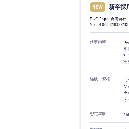
新卒採
PwC Japan合同会社
No. 01008828000233
仕事内容
P
卒
社
実
経験・資格
【
な
を
ク
想定年収
45