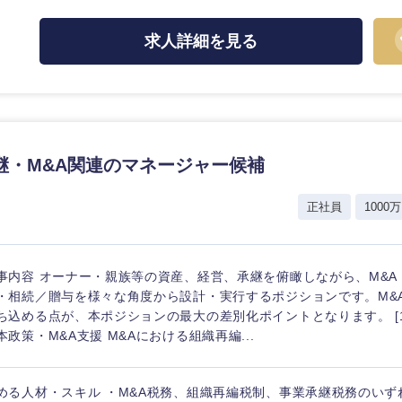
ス・制作、ゲーム
ス・
選択する
求人詳細を見る
監査法人
ング
東海地方
継・M&A関連のマネージャー候補
富山県
岐阜県
福井県
愛知県
正社員
1000万
長野県
事内容 オーナー・親族等の資産、経営、承継を俯瞰しながら、M&A
・相続／贈与を様々な角度から設計・実行するポジションです。M&
ち込める点が、本ポジションの最大の差別化ポイントとなります。 [1
本政策・M&A支援 M&Aにおける組織再編...
める人材・スキル ・M&A税務、組織再編税制、事業承継税務のいず