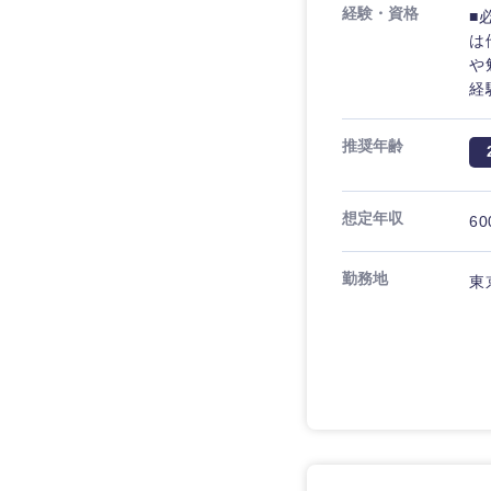
経験・資格
■
は
や
経験
推奨年齢
想定年収
60
勤務地
東