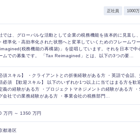
岩手県
事業管理
群馬県
正社員
1000万
山形県
新規事業企画・立上げ
千葉県
M&A・事業投資
神奈川県
レル・消費財
社では、グローバルな活動として企業の税務機能を抜本的に見直し
経営企画
入力ください
ケア・ライフサイエンス
・標準化・高効率化された状態へと変革していくためのフレームワー
政策渉外
eimagined(税務機能の再構築)」を提唱しています。それを日本で
ームでの募集です。 「Tax Reimagined」とは、以下の3つの要...
第二新卒
上場
その他企画業務
必須スキル】 ・クライアントとの折衝経験がある方 ・英語で会話、
外資系企業
英語
語必須 【歓迎スキル】 以下のいずれか1つ以上に当てはまる方を歓
定義の経験がある方 ・プロジェクトマネジメントの経験がある方 ・S
グ会社での業務経験がある方 ・事業会社の税務部門...
海外勤務あり
フル
0 万円 ～ 1350 万円
完全週休2日制
社宅
ンク
京都港区