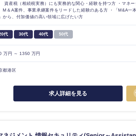
、 資産税（相続税実務）にも実務的な関心・経験を持つ方 ・マネ
、M＆A案件、事業承継案件をリードした経験のある方 ・「M&A一
」から、付加価値の高い領域に広げたい方
20代
30代
40代
50代
0 万円 ～ 1350 万円
京都港区
求人詳細を見る
中国・四国地方
京都府
鳥取県
兵庫県
岡山県
和歌山県
山口県
ネジメント 情報セキュリティ(Senior～Assistant