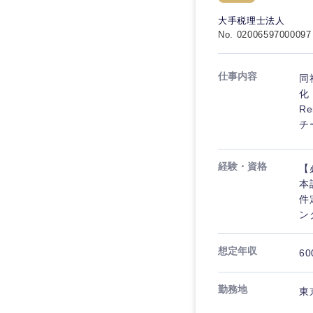
秋田県
管理
管理
電気・電子・半導体
大手税理士法人
宮城県
フリーワード
No. 02006597000097
SCM
SCM
素材・化学・金属
福島県
食品・化粧品・アパ
人事
人事
仕事内容
同
こだわり条件を
メディカル・ヘルス
化
マーケティング
R
マーケティング
金融
チ
急募
営業
建設・不動産
営業
経験・資格
【
倉庫・運輸・物流
スタートアップ企業
サービス
サービス
本
小売・通販・外食
件
クリエイティブ
ン
クリエイティブ
IT・通信
転勤なし
コンサルタント
WEBサービス
想定年収
コンサルタント
60
年間休日120日以上
コンサル・シンクタ
専門職
専門職
勤務地
東
広告・宣伝・印刷