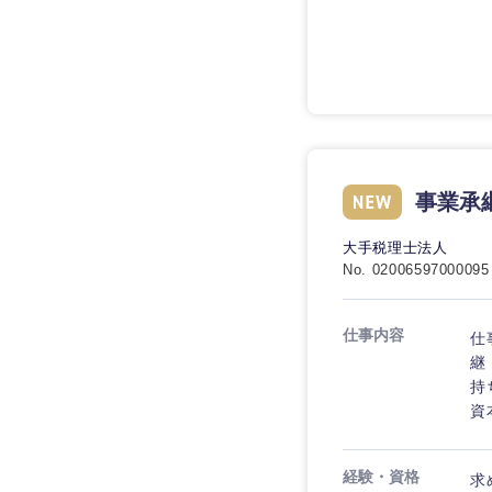
技術職（IT）、Webサービ
技術職（IT）、Webサービ
マスメディア
制作、ゲーム
技術職（モノづくり）
エンターテイメント
技術職（モノづくり）
法律・特許事務所・
金融専門職
人材・アウトソーシ
金融専門職
甲信越・北陸
メディカル
サービス
事業承
新潟県
メディカル
その他
不動産専門職
石川県
大手税理士法人
不動産専門職
No. 02006597000095
建設・施工管理
山梨県
建設・施工管理
事務職
仕事内容
仕
継
事務職
持
その他
資
その他
経験・資格
求