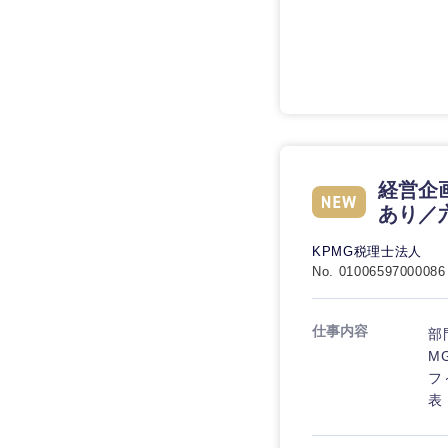
九州・沖縄
福岡県
経営企
あり／
長崎県
大分県
KPMG税理士法人
No. 01006597000086
鹿児島県
仕事内容
部
M
フ
表