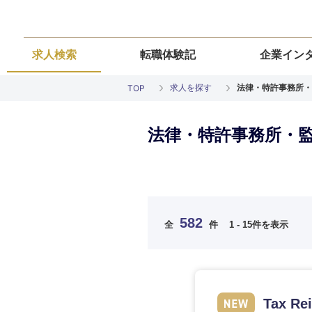
求人検索
転職体験記
企業イン
求人を探す
法律・特許事務所・
TOP
法律・特許事務所・
ご希望の職種を
ご希望の職種を
ご希望の業界を
ご希望の勤務地
ご希望条件を入
582
全
件
1 - 15件を表示
希望年収
経営企画・事業企画
経営企画・事業企画
商社・卸
北海道・東北
エネルギー・資源・
経営ボード
経営ボード
北海道
推奨年齢
Tax R
自動車・機械・船舶