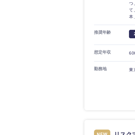
つ
て
本
推奨年齢
想定年収
60
勤務地
東
近畿地方
滋賀県
大阪府
奈良県
リスクマ