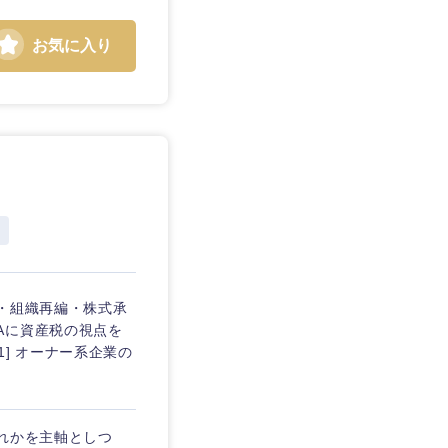
お気に入り
静岡県
三重県
・組織再編・株式承
Aに資産税の視点を
] オーナー系企業の
れかを主軸としつ