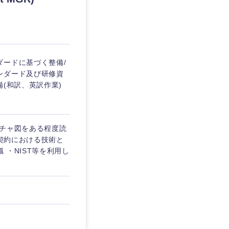
愛媛県
ダードに基づく整備/
ンダード及び研修資
(和訳、英訳作業)
クチャ図をある程度読
識 ・契約における技術と
・NIST等を利用し