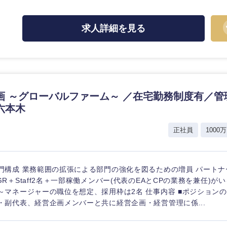
求人詳細を見る
海外
佐賀県
画 ～グローバルファーム～ ／在宅勤務制度有／管
六本木
熊本県
宮崎県
正社員
1000万
沖縄県
門構成 業務範囲の拡張による部門の強化を図るための増員 パートナー配
GR＋Staff2名＋一部稼働メンバー(代表のEAとCPの業務を兼任)が
～マネージャーの職位を想定、採用枠は2名 仕事内容 ■ポジションの
・副代表、経営企画メンバーと共に経営企画・経営管理に係...