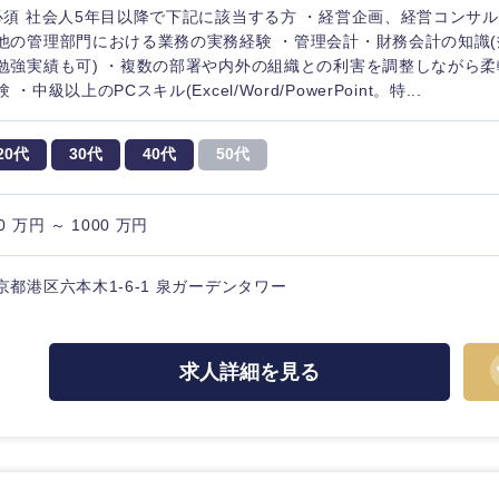
必須 社会人5年目以降で下記に該当する方 ・経営企画、経営コンサ
他の管理部門における業務の実務経験 ・管理会計・財務会計の知識(
勉強実績も可) ・複数の部署や内外の組織との利害を調整しながら
 ・中級以上のPCスキル(Excel/Word/PowerPoint。特...
20代
30代
40代
50代
0 万円 ～ 1000 万円
京都港区六本木1-6-1 泉ガーデンタワー
求人詳細を見る
選択する
選択する
選択する
選択する