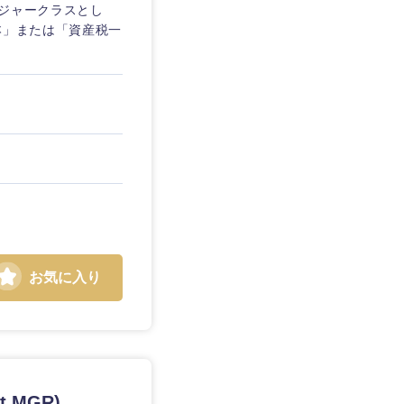
ージャークラスとし
本」または「資産税一
お気に入り
島根県
広島県
徳島県
 MGR)