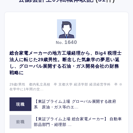
1640
No.
総合家電メーカーの地方工場経理から、Big4 税理士
法人に転じた29歳男性。断念した気象学の夢思い返
し、グローバル展開する石油・ガス開発会社の財務
戦略に
29歳/男性 都内私立高校 卒 京都大学 経済学部 経済経営学科 卒 ※
在学中に1年間の交...
【東証プライム上場 グローバル展開する政府
現職
系 原油・ガス等のエ...
【東証プライム上場 総合家電メーカー】 自動車
前職
部品部門・経理部 ...