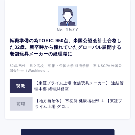
1577
No.
転職準備の為TOEIC 950点、米国公認会計士合格し
た32歳。新卒時から憧れていたグローバル展開する
老舗玩具メーカーの経理職に
32歳/男性 県立高校 卒 旧・帝国大学 経済学部 卒 USCPA 米国公
認会計士（Washingto...
【東証プライム上場 老舗玩具メーカー】 連結管
現職
理本部 経理財務室...
【地方自治体】 市役所 健康福祉部 ⇓ 【東証プ
前職
ライム上場 グロ...