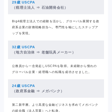
29歳 USCPA
（税理士法人
⇒ 石油開発会社）
Big4税理士法人での経験を活かし、グローバル展開する政
府系企業の財務戦略担当へ。専門性を軸にしたステップア
ップを実現。
32歳 USCPA
（地方自治体
⇒ 老舗玩具メーカー）
公務員から一念発起しUSCPAを取得。未経験から憧れの
グローバル企業・経理職への転職を成功させました。
24歳 USCPA
（政府系金融
⇒ メガバンク）
第二新卒層。より高度な金融ビジネスを求めてメガバンク
の総合職（法人営業）へと転身。