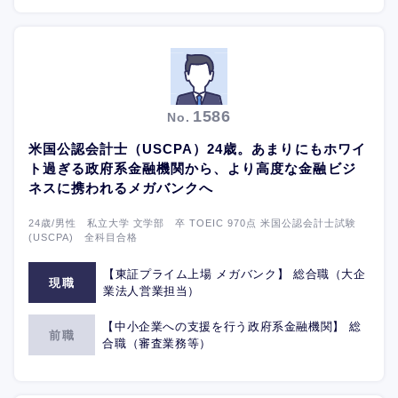
1586
No.
米国公認会計士（USCPA）24歳。あまりにもホワイ
ト過ぎる政府系金融機関から、より高度な金融ビジ
ネスに携われるメガバンクへ
24歳/男性 私立大学 文学部 卒 TOEIC 970点 米国公認会計士試験
(USCPA) 全科目合格
【東証プライム上場 メガバンク】 総合職（大企
現職
業法人営業担当）
【中小企業への支援を行う政府系金融機関】 総
前職
合職（審査業務等）