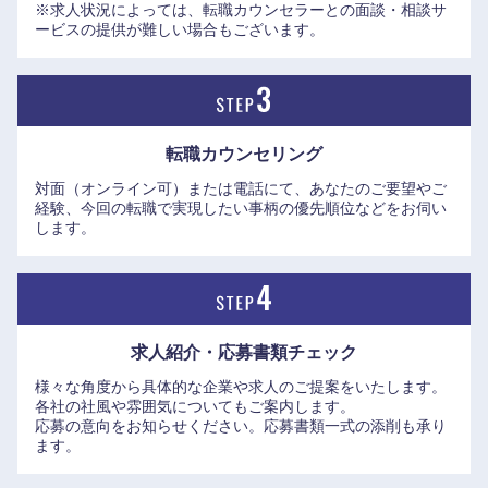
※求人状況によっては、転職カウンセラーとの面談・相談サ
●キャリアパス
ービスの提供が難しい場合もございます。
・システム開発PJのPMの35%が20代～30代前半、コンサル
PJリーダーの初経験の多くが20代など、若年層への機会付与
に積極的
・管理職のキャリアを明確に複線化（給与レンジは同一）す
転職カウンセリング
ることで、プロフェッショナルとしても長く第一線で活躍で
対面（オンライン可）または電話にて、あなたのご要望やご
きる
経験、今回の転職で実現したい事柄の優先順位などをお伺い
・社内研修講座を年間900回以上実施するなど、社員の専門
します。
性を磨くための支援に積極的に投資（DX研修を拡充）
・管理職比率がプロパーよりキャリア入社の方がやや高く、
プロパーとキャリアで昇進・評価の差がない
求人紹介・応募書類
チェック
●社風
・真面目で勉強好き（知的好奇心が旺盛）な方が多い
様々な角度から具体的な企業や求人のご提案をいたします。
九州・沖縄
各社の社風や雰囲気についてもご案内します。
応募の意向をお知らせください。応募書類一式の添削も承り
ます。
福岡県
佐賀県