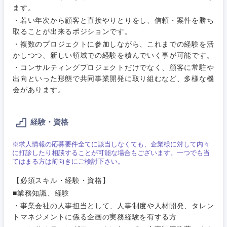
門職
ます。
茨城県
栃木県
人材・アウトソーシング
・若い年次から顧客と直接やりとりをし、信頼・案件を勝ち
建設・施
取ることが出来るポジションです。
工管理
群馬県
埼玉県
・複数のプロジェクトに参加しながら、これまでの経験を活
サービス
かしつつ、新しい領域での経験を積んでいく事が可能です。
事務職
千葉県
東京都
・コンサルティングプロジェクトだけでなく、顧客に常駐や
その他
出向といった形態で共同事業開発に取り組むなど、多様な機
その他
会があります。
神奈川県
経験・資格
※求人情報の応募要件全てに該当しなくても、企業様に対して内々
に打診したり相談することが可能な場合もございます。一つでも当
てはまる方は前向きにご検討下さい。
【必須スキル・経験・資格】
■業務知識、経験
・事業会社の人事担当として、人事制度や人材開発、タレン
トマネジメントに係る企画の実務経験を有する方