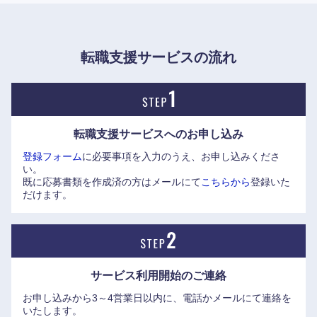
高知県
●事業について
・時価総額上位50社に占めるクライアントの比率約90%
・1社あたりの年間売り上げ収益が10億円を超える顧客91社
転職支援サービスの流れ
（証券、流通、製造など業種が多岐に渡る）
→各業界トップクラスの顧客を支援
・ビジネスプラットフォームの売上収益1097億円（売上構成
比約18%）
転職支援サービスへの
お申し込み
→コンサル・受託型サービスだけでなく、自社投資サービ
登録フォーム
に必要事項を入力のうえ、お申し込みくださ
ス事業の経験機会が豊富
い。
・積極的にビジネスモデルやソフトウェアを知的資産化
既に応募書類を作成済の方はメールにて
こちらから
登録いた
→例：貯まったマイルを4駅にランダムで行ける新幹線切
だけます。
符に交換できる（JR東日本）
・各部門が自立して案件獲得から行い、お互いの知見が必要
な時に連携
→コンサルありき、システム構築ありきの業務形態ではな
サービス利用開始の
ご連絡
い
お申し込みから3～4営業日以内に、電話かメールにて連絡を
・1人あたりの営業利益が業界トップの6.43百万円
いたします。