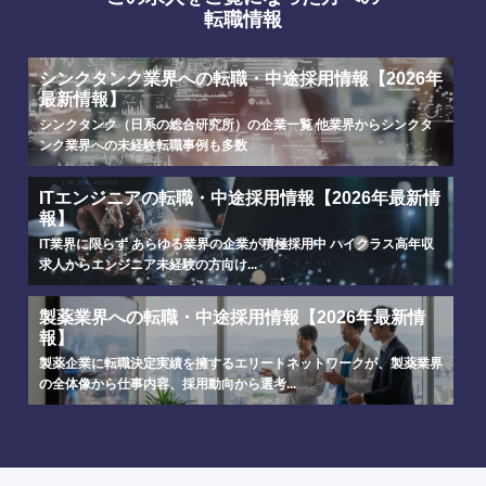
転職情報
シンクタンク業界への転職・中途採用情報【2026年
最新情報】
シンクタンク（日系の総合研究所）の企業一覧 他業界からシンクタ
ンク業界への未経験転職事例も多数
ITエンジニアの転職・中途採用情報【2026年最新情
報】
IT業界に限らず あらゆる業界の企業が積極採用中 ハイクラス高年収
求人からエンジニア未経験の方向け...
製薬業界への転職・中途採用情報【2026年最新情
報】
製薬企業に転職決定実績を擁するエリートネットワークが、製薬業界
の全体像から仕事内容、採用動向から選考...