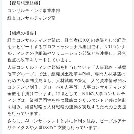
【配属想定組織】
コンサルティング事業本部
経営コンサルティング部
【組織の概要】
経営コンサルティング部は、経営者(CXO)の参謀として経営
をナビゲートするプロフェッショナル集団です。NRIコンサ
ルティングの他組織やソリューション部隊とも連携し、経営
視点の改革をリードしています。
人事コンサルティング領域を担当している「人事戦略・基盤
ご希望条件を入力ください
ご希望の職種を選択してください
ご希望の職種を選択してください
ご希望の業界を選択してください
ご希望の勤務地を選択してください
改革グループ」では、組織風土改革やPMI、専門人材処遇の
ための人事制度見直し、人材戦略の策定、人的資本情報開示
コンテンツ制作、グローバル人事等、人事コンサルティング
経営企
経営企画・事業企画
商社・卸
北海道・東北地方
全般を手掛けています。特徴として、NRIの人事コンサルテ
画・事業
すべての経営企画・事業企
希望年収
企画
画
ィングは、業種専門性を持つ戦略コンサルタントと共に体制
経営ボード
北海道
青森県
を組み、経営戦略と人材戦略の連動を実現するためのご支援
エネルギー・資源・環境
を行っています。
20代
30代
経営ボー
事業企画・事業開発
管理
推奨年齢
ド
さらに、AIコンサルタントと共に体制を組み、ピープルアナ
秋田県
岩手県
自動車・機械・船舶
リティクスや人事DXのご支援も行っています。
40代
50代
事業管理
SCM