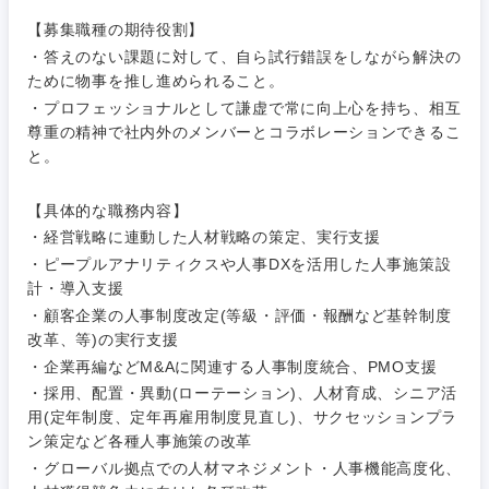
管理
宮城県
山形県
【募集職種の期待役割】
電気・電子・半導体
人事
新規事業企画・立上げ
・答えのない課題に対して、自ら試行錯誤をしながら解決の
SCM
福島県
ために物事を推し進められること。
素材・化学・金属
フリーワード
マーケティング
・プロフェッショナルとして謙虚で常に向上心を持ち、相互
M&A・事業投資
人事
尊重の精神で社内外のメンバーとコラボレーションできるこ
と。
営業
食品・化粧品・アパレル・消費財
マーケテ
経営企画
こだわり条件を入力ください
ィング
【具体的な職務内容】
サービス
メディカル・ヘルスケア・ライフサイエンス
政策渉外
急募
第二新卒
・経営戦略に連動した人材戦略の策定、実行支援
営業
・ピープルアナリティクスや人事DXを活用した人事施策設
クリエイティブ
計・導入支援
その他企画業務
金融
スタートアップ企
サービス
上場企業
・顧客企業の人事制度改定(等級・評価・報酬など基幹制度
業
コンサルタント
改革、等)の実行支援
クリエイ
建設・不動産
・企業再編などM&Aに関連する人事制度統合、PMO支援
ティブ
外資系企業
英語を活かす
専門職
・採用、配置・異動(ローテーション)、人材育成、シニア活
用(定年制度、定年再雇用制度見直し)、サクセッションプラ
倉庫・運輸・物流
コンサル
技術職（IT）、Webサービス・制作、ゲーム
転勤なし
海外勤務あり
ン策定など各種人事施策の改革
タント
・グローバル拠点での人材マネジメント・人事機能高度化、
技術職（モノづくり）