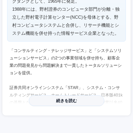
クタンクとして、1965年に発足。
1988年には、野村證券のコンピュータ部門が分離・独
立した野村電子計算センター(NCC)を母体とする、野
村コンピュータシステムと合併し、リサーチ機能とシ
ステム機能を併せ持った情報サービス企業となった。
「コンサルティング・ナレッジサービス」と「システムソリ
中国・四国地方
ューションサービス」の2つの事業領域を併せ持ち、顧客企
業の問題発見から問題解決まで一貫したトータルソリューシ
鳥取県
島根県
ョンを提供。
証券共同オンラインシステム「STAR」、システム・コンサ
岡山県
広島県
ルティングサービス、ホームトレードサービス、日本版401k
続きを読む
の基盤となった年金市場改革に関する研究など、創業以来40
山口県
徳島県
年以上にわたり、常に時代を先取りした研究・サービスの提
供に取り組んでいる。
香川県
愛媛県
【特徴・魅力】