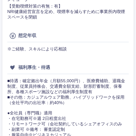
【受動喫煙対策の有無：有】
NRI健康経営宣言を定め、喫煙率を減らすために事業所内喫煙
スペースを閉鎖
甲信越・北陸
想定年収
新潟県
富山県
※ご経験、スキルにより応相談
石川県
福井県
福利厚生・待遇
山梨県
長野県
■待遇：確定拠出年金（月額55,000円）、医療費補助、退職金
制度、従業員持株会、交通費全額支給、財形貯蓄制度、保養
所、各種スポーツ施設などの福利厚生制度有
■その他：カジュアルウェア勤務、ハイブリッドワークを採用
（全社平均の出社率：約40%）
●全社員（専門職）適用
・在宅勤務可※週 2日程度出社
・リモートワーク可（会社契約しているシェアオフィスのみ
・副業可 ※備考： 審査認定制
・服装自由※ビジネスカジュアル