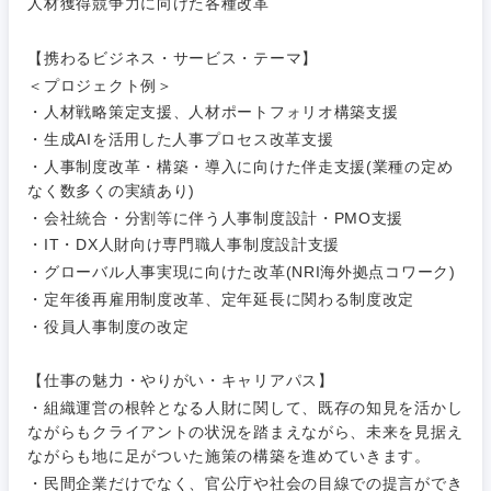
小売・通販・外食
人材獲得競争力に向けた各種改革
年間休日120日以
専門職
フルリモート
上
金融専門職
【携わるビジネス・サービス・テーマ】
IT・通信
技術職
＜プロジェクト例＞
完全週休2日制
社宅・家賃補助有
（IT）、
メディカル
・人材戦略策定支援、人材ポートフォリオ構築支援
Webサー
ビス・制
WEBサービス
・生成AIを活用した人事プロセス改革支援
作、ゲー
不動産専門職
・人事制度改革・構築・導入に向けた伴走支援(業種の定め
ム
なく数多くの実績あり)
コンサル・シンクタンク
建設・施工管理
・会社統合・分割等に伴う人事制度設計・PMO支援
技術職
・IT・DX人財向け専門職人事制度設計支援
（モノづ
広告・宣伝・印刷
くり）
事務職
・グローバル人事実現に向けた改革(NRI海外拠点コワーク)
・定年後再雇用制度改革、定年延長に関わる制度改定
金融専門
・役員人事制度の改定
その他
マスメディア
職
【仕事の魅力・やりがい・キャリアパス】
エンターテイメント
メディカ
・組織運営の根幹となる人財に関して、既存の知見を活かし
ル
ながらもクライアントの状況を踏まえながら、未来を見据え
関東地方
ながらも地に足がついた施策の構築を進めていきます。
法律・特許事務所・監査法人
不動産専
・民間企業だけでなく、官公庁や社会の目線での提言ができ