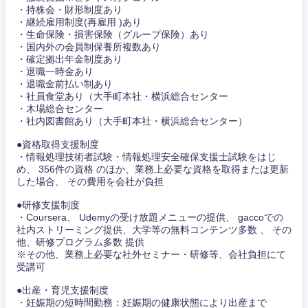
・持株会・財形制度あり
・継続雇用制度(再雇用 )あり
・生命保険・損害保険（グループ保険）あり
・国内外の会員制保養所複数あり
・確定拠出年金制度あり
・退職一時金あり
・退職金前払い制あり
・社員食堂あり（大手町本社・横浜総合センター
・木場総合センター
・社内図書館あり（大手町本社・横浜総合センター）
●資格取得支援制度
・情報処理技術者試験・情報処理安全確保支援士試験をはじ
め、 356件の資格 のほか、業務上必要な資格を取得または更新
した場合、 その費用を会社が負担
●研修支援制度
・Coursera、 Udemyの受け放題メニューの提供、 gaccoでの
社内ストリーミング提供、大学等の無料コンテンツ多数 、 その
他、研修プログラム多数 提供
※その他、業務上必要な社外セミナー・研修等、会社負担にて
受講可
●出産・育児支援制度
・妊娠期の短時間勤務：妊娠期の健康状態により出産まで