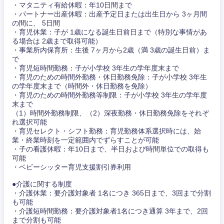
・マタニティ有給休暇：年10日間まで
・パートナー出産休暇：出産予定日または出生日から 3ヶ月間
の間に、 5日間
・育児休業：子が 1歳になる誕生日前日まで（特別な事情があ
る場合は 2歳まで取得可能）
・事業所内保育所：生後 7ヶ月から2歳（満 3歳の誕生日前）ま
で
東海地方
・育児短時間勤務：子が小学校 3年生の学年度末まで
・育児のための時間外勤務・休日勤務免除：子が小学校 3年生
の学年度末まで（時間外・休日勤務を免除）
岐阜県
静岡県
・育児のための時間外勤務等制限：子が小学校 3年生の学年度
末まで
（1）時間外勤務制限、（2）深夜勤務・休日勤務免除をそれぞ
愛知県
三重県
れ選択可能
・育児セレクト・シフト勤務：育児勤務体系選択時には、始
業・終業時刻を一定範囲内でずらすことが可能
・子の看護休暇：年10日まで、半日および時間単位での取得も
可能
・ベビーシッター育児支援割引券利用
●介護に関する制度
・介護休業：要介護対象者 1名につき 365日まで、3回まで分割
も可能
・介護短時間勤務：要介護対象者1名につき通算 3年まで、2回
まで分割も可能