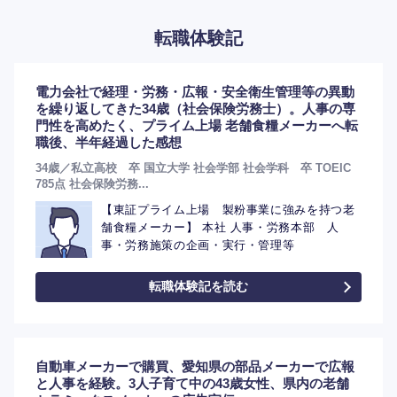
転職体験記
電力会社で経理・労務・広報・安全衛生管理等の異動
を繰り返してきた34歳（社会保険労務士）。人事の専
門性を高めたく、プライム上場 老舗食糧メーカーへ転
職後、半年経過した感想
34歳／私立高校 卒 国立大学 社会学部 社会学科 卒 TOEIC
785点 社会保険労務...
【東証プライム上場 製粉事業に強みを持つ老
舗食糧メーカー】 本社 人事・労務本部 人
選択する
事・労務施策の企画・実行・管理等
転職体験記を読む
自動車メーカーで購買、愛知県の部品メーカーで広報
と人事を経験。3人子育て中の43歳女性、県内の老舗