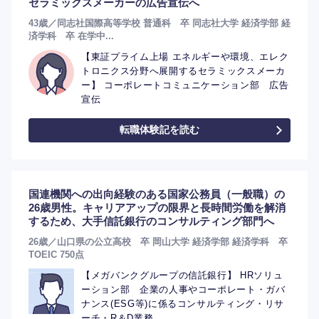
セラミックスメーカーの広告宣伝へ
43歳／同志社国際高等学校 普通科 卒 同志社大学 経済学部 経
済学科 卒 在学中...
【東証プライム上場 エネルギーや環境、エレク
トロニクス分野へ展開するセラミックスメーカ
ー】 コーポレートコミュニケーション部 広告
宣伝
転職体験記を読む
国連機関への出向経験のある国家公務員（一般職）の
26歳男性。キャリアアップの限界と長時間労働を解消
するため、大手信託銀行のコンサルティング部門へ
26歳／山口県の公立高校 卒 岡山大学 経済学部 経済学科 卒
TOEIC 750点
【メガバンクグループの信託銀行】 HRソリュ
ーション部 企業の人事やコーポレート・ガバ
ナンス(ESG等)に係るコンサルティング・リサ
ーチ・R＆D業務