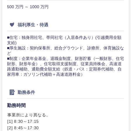
ビス・制
WEBサービス
500 万円 ～ 1000 万円
作、ゲー
不動産専門職
ム
コンサル・シンクタンク
福利厚生・待遇
建設・施工管理
技術職
（モノづ
■住宅：独身用社宅、帯同社宅（入居条件あり）(引越費用全額
広告・宣伝・印刷
くり）
事務職
支給)
関東地方
■厚生施設：契約保養所、総合グラウンド、診療所、体育施設な
ど
金融専門
その他
マスメディア
■制度：企業年金基金、退職金制度、財形貯蓄（一般財形、住宅
茨城県
栃木県
職
財形、財形年金）、住宅取得支援制度、従業員持株会、高速道
路通勤補助、通勤費全額支給（鉄道・バス：定期券代補助、自
家用車：ガソリン代補助＋高速道路料金）
エンターテイメント
群馬県
埼玉県
メディカ
ル
千葉県
東京都
勤務条件
法律・特許事務所・監査法人
不動産専
門職
勤務時間
神奈川県
人材・アウトソーシング
事業所により異なる。
建設・施
[1] 8:30～17:15
工管理
[2] 8:45～17:30
サービス