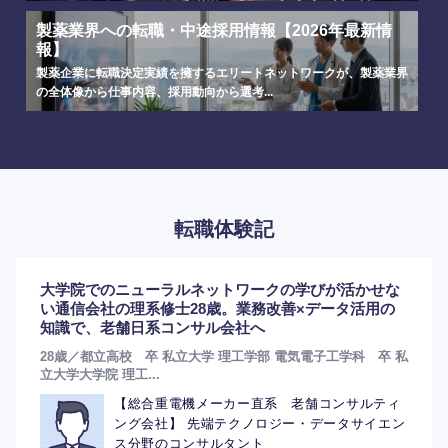
製薬業界への転職・中途採用情報【2026年最新情
報】
製薬企業に転職決定実績を擁するエリートネットワークが、製薬業界
の全体像から仕事内容、採用動向から選考...
転職体験記
大学院でのニューラルネットワークの学びが活かせな
い通信会社の理系修士28歳。業務改善×データ活用の
知識で、老舗日系コンサル会社へ
28歳／都立高校 卒 私立大学 理工学部 電気電子工学科 卒 私
立大学大学院 理工...
【総合重電機メーカー直系 老舗コンサルティ
ング会社】 先端テクノロジー・データサイエン
ス分野のコンサルタント