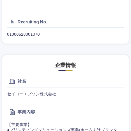
Recruiting No.
甲信越・北陸
01000528001070
新潟県
富山県
石川県
福井県
企業情報
山梨県
長野県
社名
セイコーエプソン株式会社
事業内容
【主要事業】
●プリンティングソリューションズ事業(ホーム向けプリンタ