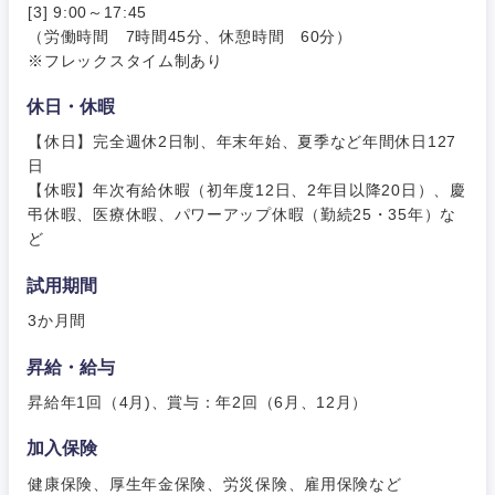
[3] 9:00～17:45
事務職
（労働時間 7時間45分、休憩時間 60分）
その他
※フレックスタイム制あり
その他
休日・休暇
【休日】完全週休2日制、年末年始、夏季など年間休日127
日
【休暇】年次有給休暇（初年度12日、2年目以降20日）、慶
弔休暇、医療休暇、パワーアップ休暇（勤続25・35年）な
ど
試用期間
3か月間
昇給・給与
昇給年1回（4月)、賞与：年2回（6月、12月）
加入保険
健康保険、厚生年金保険、労災保険、雇用保険など