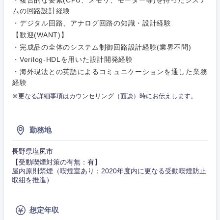
ムの回路設計経験
営業
食品・化粧品・アパレル・消費財
・デジタル回路、アナログ回路の知識・設計経験
マーケテ
経営企画
こだわり条件を入力ください
ィング
【歓迎(WANT)】
サービス
・完成品の全体のシステム制御回路設計経験(業界不問)
メディカル・ヘルスケア・ライフサイエンス
政策渉外
急募
第二新卒
営業
・Verilog-HDLを用いた設計開発経験
クリエイティブ
・海外現法との英語によるコミュニケーションを通した業務
その他企画業務
金融
スタートアップ企
経験
サービス
上場企業
業
コンサルタント
※更なる詳細事項はカウンセリング（面談）時にお伝えします。
クリエイ
建設・不動産
ティブ
外資系企業
英語を活かす
専門職
勤務地
倉庫・運輸・物流
コンサル
技術職（IT）、Webサービス・制作、ゲーム
転勤なし
海外勤務あり
タント
長野県塩尻市
【受動喫煙対策の有無：有】
技術職（モノづくり）
小売・通販・外食
屋内原則禁煙（喫煙室あり：2020年度内に更なる受動喫煙防止
年間休日120日以
専門職
フルリモート
取組を推進）
上
金融専門職
IT・通信
技術職
想定年収
完全週休2日制
社宅・家賃補助有
（IT）、
メディカル
Webサー