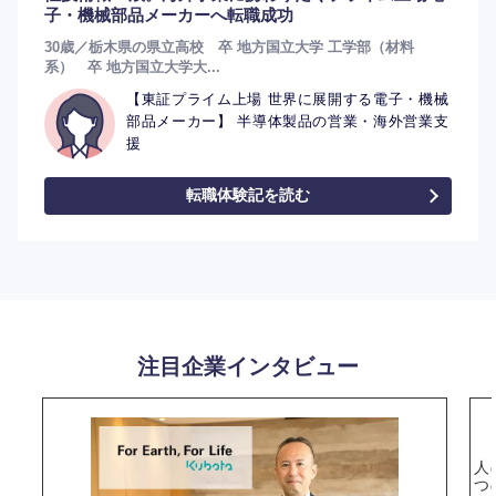
子・機械部品メーカーへ転職成功
選択する
30歳／栃木県の県立高校 卒 地方国立大学 工学部（材料
系） 卒 地方国立大学大...
【東証プライム上場 世界に展開する電子・機械
部品メーカー】 半導体製品の営業・海外営業支
援
転職体験記を読む
注目企業インタビュー
人
つ