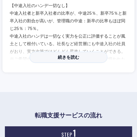
【中途入社のハンデ一切なし】
中途入社者と新卒入社者の比率が、中途25％、新卒75％と新
卒入社の割合が高いが、管理職の中途：新卒の比率もほぼ同
じ25％：75％。
中途入社のハンデは一切なく実力を公正に評価することが風
土として根付いている。社長など経営層にも中途入社の社員
がおり、実力次第ではどんどん昇進していくことができる。
続きを読む
※ご希望のポジションはもちろん、面談にて今まで培われた
経験・スキルを考慮し、活躍できるポジションをご提示する
ことも可能です。
近畿地方
【社内の雰囲気】
●顧客視点で考え、顧客にとってよりよいものを提供したい
という気質の方が多く在籍している。そのため、製品を作る
滋賀県
京都府
際も徹底的にこだわり、満足のいくものが出来上がるまで妥
転職支援サービスの流れ
協をせずに、究めて極める。モノづくりに真っ直ぐに向き合
大阪府
兵庫県
う姿勢をもって仕事をしている。
●製品を作る上で重要なキーデバイスや販売網を内製化して