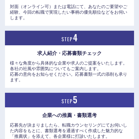
対面（オンライン可）または電話にて、あなたのご要望やご
経験、今回の転職で実現したい事柄の優先順位などをお伺い
【長野県で働く魅力】
します。
●主に勤務して頂く長野県は、各種調査において「住みたい
県」「移住したい県」に上位ランクされます。マイホームを
建てるには土地の安さも魅力で、教育水準も高く、保育所の
待機もなし。レベルの高い医療機関も整っており、長寿県で
求人紹介・応募書類
チェック
もある。東京から中央線・特急あずさや北陸新幹線で2時間
中国・四国地方
程のアクセスで、身近に豊かな自然を感じる環境で仕事が出
様々な角度から具体的な企業や求人のご提案をいたします。
各社の社風や雰囲気についてもご案内します。
来る。
応募の意向をお知らせください。応募書類一式の添削も承り
鳥取県
島根県
●事業所の近辺には中・大規模のショッピングセンターや、
ます。
外資系カフェチェーン、コンビニ、レンタルチェーン等も充
実。登山やスキー、スノーボードなどのウインタースポーツ
岡山県
広島県
は勿論、年間を通じてアウトドアスポーツを楽しめ、週末の
ゴルフやテニスの予約もスムーズで、クルマ好きの方には、
山口県
徳島県
企業への推薦・書類選考
近場に魅力的なドライブコースが揃っている。
●また、距離換算で50～60kmの広域エリアから自動車で通勤
応募先が決まりましたら、転職カウンセリングにてお伺いし
香川県
愛媛県
た内容をもとに、書類選考を通過すべく作成した魅力的な
されている方も多い。例え、高速道路を使ったとしても、同
「推薦状」を添えて、各企業様に打診いたします。
社は通常の交通費の他、高速代もフルで支給される制度が整