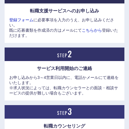
奈良県
和歌山県
いる。部品から販売網に至る迄徹底的にこだわり抜き、日々
転職支援サービスへの
お申し込み
創造と挑戦を続けている。
登録フォーム
に必要事項を入力のうえ、お申し込みくださ
●チームワークを非常に重視して仕事をしている。部分最適
い。
ではなく、全体最適をモットーとし、摺り合せの文化が浸透
既に応募書類を作成済の方はメールにて
こちらから
登録いた
している。
だけます。
●産休育休からの復帰率はほぼ100％。定年退職する女性社員
もおり、更に定年後に再雇用として働き続ける方もいる。
【求める人物像】
サービス利用開始の
ご連絡
●顧客価値を大事にし、よりよいものを提供したいとお考え
お申し込みから3～4営業日以内に、電話かメールにて連絡を
の方
いたします。
●「世界に類を見ない技術を生み出して一旗揚げ、一国一城
※求人状況によっては、転職カウンセラーとの面談・相談サ
の主になりたい」「新しい技術を生み出し、何かを成し遂げ
ービスの提供が難しい場合もございます。
たい」という『創造と挑戦』の志向をお持ちの方
●チームワークを大事にできる方
●妥協せずに粘り強くこだわりをもって業務に取り掛かれる
方
転職カウンセリング
●モノづくりに対して誠実に愚直に真っ直ぐな方