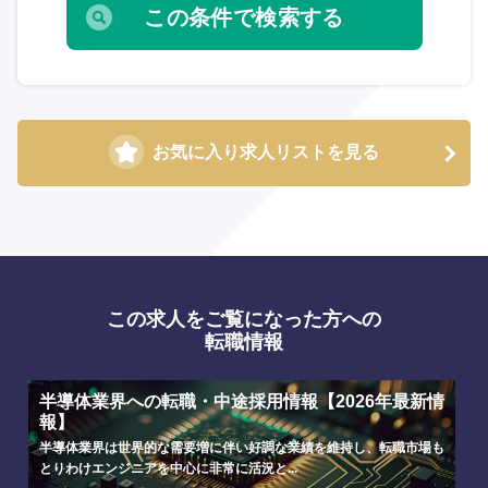
お気に入り求人リストを見る
この求人をご覧になった方への
転職情報
半導体業界への転職・中途採用情報【2026年最新情
選択する
選択する
選択する
選択する
報】
半導体業界は世界的な需要増に伴い好調な業績を維持し、転職市場も
とりわけエンジニアを中心に非常に活況と...