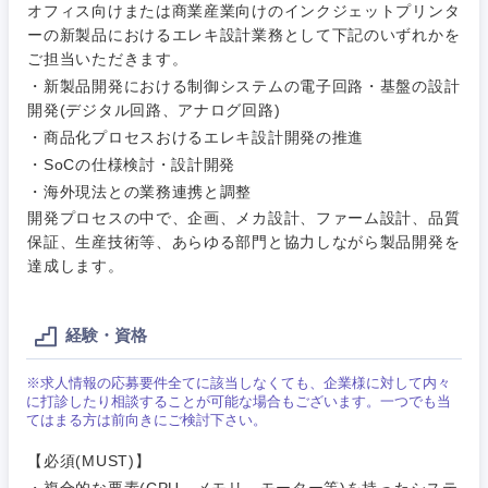
オフィス向けまたは商業産業向けのインクジェットプリンタ
ーの新製品におけるエレキ設計業務として下記のいずれかを
ご担当いただきます。
・新製品開発における制御システムの電子回路・基盤の設計
開発(デジタル回路、アナログ回路)
ご希望条件を入力ください
ご希望の職種を選択してください
ご希望の職種を選択してください
ご希望の業界を選択してください
ご希望の勤務地を選択してください
・商品化プロセスおけるエレキ設計開発の推進
・SoCの仕様検討・設計開発
・海外現法との業務連携と調整
経営企
経営企画・事業企画
商社・卸
北海道・東北地方
開発プロセスの中で、企画、メカ設計、ファーム設計、品質
画・事業
すべての経営企画・事業企
希望年収
保証、生産技術等、あらゆる部門と協力しながら製品開発を
企画
画
経営ボード
達成します。
北海道
青森県
エネルギー・資源・環境
20代
30代
経営ボー
事業企画・事業開発
管理
推奨年齢
ド
秋田県
岩手県
経験・資格
自動車・機械・船舶
40代
50代
事業管理
SCM
管理
※求人情報の応募要件全てに該当しなくても、企業様に対して内々
宮城県
山形県
に打診したり相談することが可能な場合もございます。一つでも当
電気・電子・半導体
てはまる方は前向きにご検討下さい。
人事
新規事業企画・立上げ
SCM
福島県
【必須(MUST)】
素材・化学・金属
フリーワード
マーケティング
M&A・事業投資
人事
・複合的な要素(CPU、メモリ、モーター等)を持ったシステ