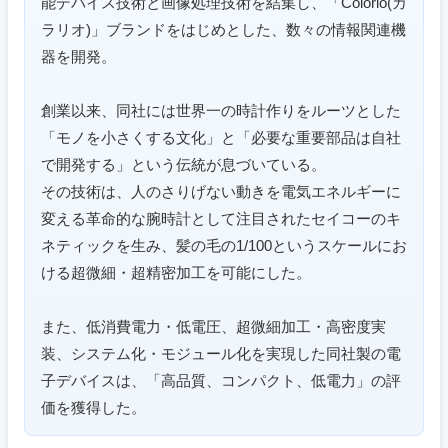
東海地方
能デバイス技術と画像処理技術を結集し、「Colorio(カ
ラリオ)」ブランドをはじめとした、数々の情報関連機
岐阜県
静岡県
器を開発。
創業以来、同社には世界一の時計作りをルーツとした
愛知県
三重県
「モノを小さくする文化」と「必要な重要部品は自社
で開発する」という伝統が息づいている。
その技術は、人のさりげない動きを電気エネルギーに
変える革命的な腕時計として注目されたセイコーのキ
ネティックを生み、髪の毛の1/100というスケールにお
ける超微細・超精密加工を可能にした。
また、低消費電力・低電圧、超微細加工・高密度実
装、システム化・モジュール化を実現した同社製の電
子デバイスは、「高品質、コンパクト、低電力」の評
価を獲得した。