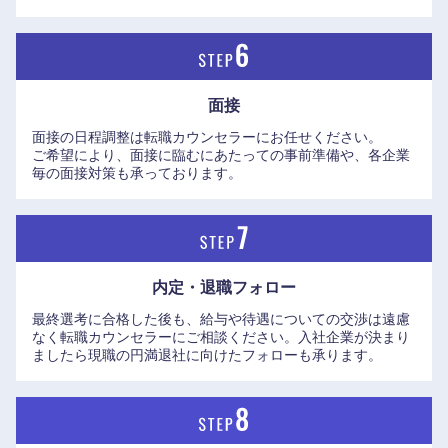
高知県
っている同社だからこそ実現できる。
●週末にご家族と一緒に過ごすだけで、窓の外の風景に自然
を感じる生活は、精神面でゆとりあるスローライフが実践で
き、無理なくオンとオフにメリハリをつけられるため、理想
面接
的なワーク・ライフ・バランスが実現できる環境。敢えて、
面接の日程調整は転職カウンセラーにお任せください。
別荘地域に自宅を建て、日常生活を別荘族と同様に過ごし、
ご希望により、面接に臨むにあたっての事前準備や、各企業
毎の面接対策も承っております。
満員電車でギュウギュウ詰めの通勤ラッシュ知らずの、快適
で健康的な環境でビジネスライフを送りませんか。
※同社HPにて長野県の住みやすさや子育て環境についてのま
とめや、移住した方へのインタビューが掲載されていますの
で、是非ご覧ください。
内定・退職フォロー
https://www.epson.jp/recruit/career/attractiveness/
最終選考に合格した後も、給与や待遇についての交渉は遠慮
なく転職カウンセラーにご相談ください。入社企業が決まり
ましたら現職の円満退社に向けたフォローも承ります。