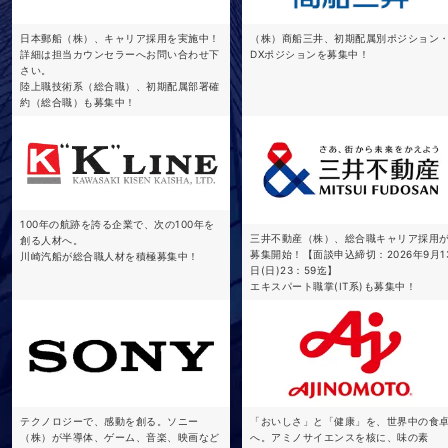
日本郵船（株）、キャリア採用を実施中！
（株）商船三井、初期配属別ポジション
詳細は担当カウンセラーへお問い合わせ下
DXポジションを募集中！
さい。
陸上職技術系（総合職）、初期配属部署確
約（総合職）も募集中！
100年の航跡を誇る企業で、次の100年を
三井不動産（株）、総合職キャリア採用
創る人材へ。
募集開始！【面談申込締切：2026年9月1
川崎汽船が総合職人材を積極募集中！
日(日)23：59迄】
エキスパート職掌(IT系)も募集中！
テクノロジーで、感動を創る。ソニー
「おいしさ」と「健康」を、世界中の食
（株）が半導体、ゲーム、音楽、映画など
へ。アミノサイエンスを核に、味の素