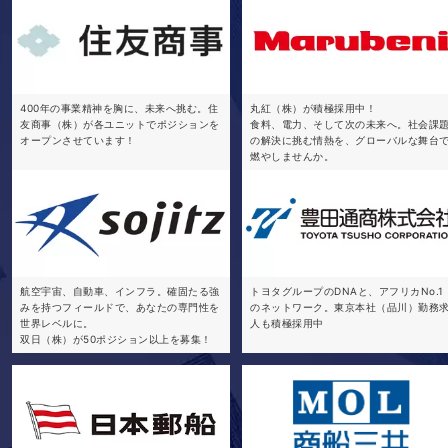
400年の事業精神を胸に、未来へ挑む。住
丸紅（株）が積極採用中！
友商事（株）が各ユニットでポジションを
食料、電力、そして次の未来へ。社会課
オープンさせています！
の解決に挑む情熱を、グローバルな舞台
燃やしませんか。
航空宇宙、自動車、インフラ。確固たる強
トヨタグループのDNAと、アフリカNo.1
みを持つフィールドで、あなたの専門性を
のネットワーク。東京本社（品川）勤務
世界レベルに。
人も積極採用中
双日（株）が50ポジション以上を募集！