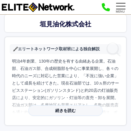
MENU
垣見油化株式会社
エリートネットワーク取材班による独自解説
明治4年創業、130年の歴史を有する由緒ある企業。石油
部、石油ガス部、合成樹脂部を中心に事業展開し、各々の
時代のニーズに対応した営業により、「不況に強い企業」
として成長を続けてきた。現在石油部では、10ヵ所のサー
ビスステーション(ガソリンスタンド)と約20店の灯油販売
店により、安定的にガソリン・灯油等の直売・卸を展開。
石油ガス部は、多摩地区を営業エリアとし、多数の販売店
続きを読む
を通じ約4万件の家庭にLPガスを供給。合成樹脂部は、ポ
リオレフィン系樹脂を中心とした原料から、衣類・食品等
の包装資材である一般フィルム、シート、パイプ、断熱材