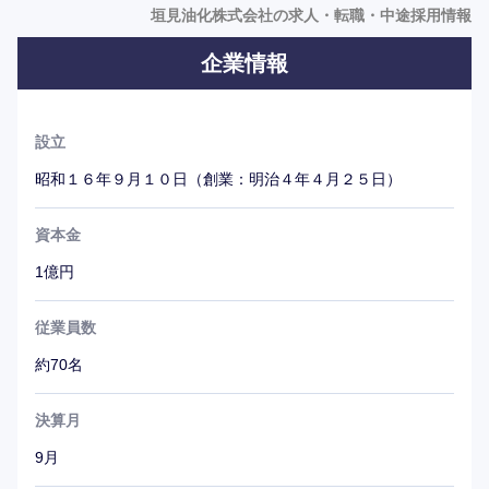
といった加工製品までを取り扱っており、近年これらのプ
垣見油化株式会社の求人・転職・中途採用情報
ラスチック材はPOPやディスプレイ等、販売促進用として
企業情報
も需要が高まっている。
同社の極めて堅実な経営を貫く姿勢、さらに、業界内外か
らも注目を集めるほど、従業員教育にも注力し、『従業員
設立
満足度』を高める方針と『人的資源』の質的向上は大きな
特徴となっている。
昭和１６年９月１０日（創業：明治４年４月２５日）
成果主義、ノルマ時代の今だからこそ、社員を大切に育成
される130年の歴史ある企業で、10年、20年のスパンで将
資本金
来を見据えてじっくりと働いてみたいという方には、お薦
1億円
めしたい企業である。
従業員数
約70名
決算月
9月