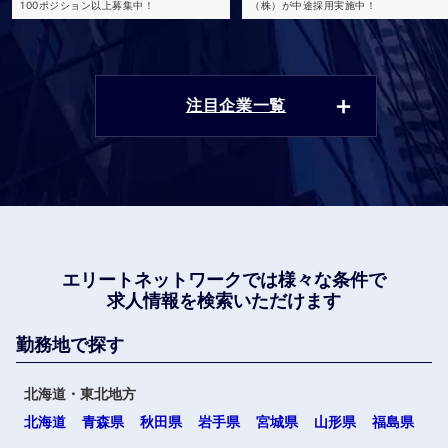
100ポジション以上募集中！
（株）が中途採用実施中！
注目企業一覧
エリートネットワークでは
様々な条件で
求人情報を検索いただけます
勤務地で探す
北海道・東北地方
北海道
青森県
秋田県
岩手県
宮城県
山形県
福島県