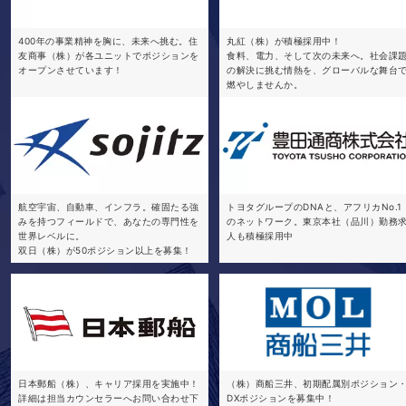
400年の事業精神を胸に、未来へ挑む。住
丸紅（株）が積極採用中！
友商事（株）が各ユニットでポジションを
食料、電力、そして次の未来へ。社会課
オープンさせています！
の解決に挑む情熱を、グローバルな舞台
燃やしませんか。
航空宇宙、自動車、インフラ。確固たる強
トヨタグループのDNAと、アフリカNo.1
みを持つフィールドで、あなたの専門性を
のネットワーク。東京本社（品川）勤務
世界レベルに。
人も積極採用中
双日（株）が50ポジション以上を募集！
日本郵船（株）、キャリア採用を実施中！
（株）商船三井、初期配属別ポジション
詳細は担当カウンセラーへお問い合わせ下
DXポジションを募集中！