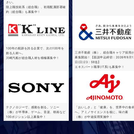
さい。
陸上職技術系（総合職）、初期配属部署確
約（総合職）も募集中！
100年の航跡を誇る企業で、次の100年を
三井不動産（株）、総合職キャリア採用
創る人材へ。
募集開始！【面談申込締切：2026年9月1
川崎汽船が総合職人材を積極募集中！
日(日)23：59迄】
エキスパート職掌(IT系)も募集中！
テクノロジーで、感動を創る。ソニー
「おいしさ」と「健康」を、世界中の食
（株）が半導体、ゲーム、音楽、映画など
へ。アミノサイエンスを核に、味の素
100ポジション以上募集中！
（株）が中途採用実施中！