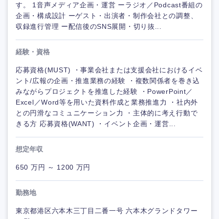
す。 1音声メディア企画・運営 ーラジオ／Podcast番組の
企画・構成設計 ーゲスト・出演者・制作会社との調整、
収録進行管理 ー配信後のSNS展開・切り抜...
経験・資格
応募資格(MUST) ・事業会社または支援会社におけるイベ
ント/広報の企画・推進業務の経験 ・複数関係者を巻き込
みながらプロジェクトを推進した経験 ・PowerPoint／
Excel／Word等を用いた資料作成と業務推進力 ・社内外
との円滑なコミュニケーション力 ・主体的に考え行動で
きる方 応募資格(WANT) ・イベント企画・運営...
想定年収
650 万円 ～ 1200 万円
勤務地
東京都港区六本木三丁目二番一号 六本木グランドタワー