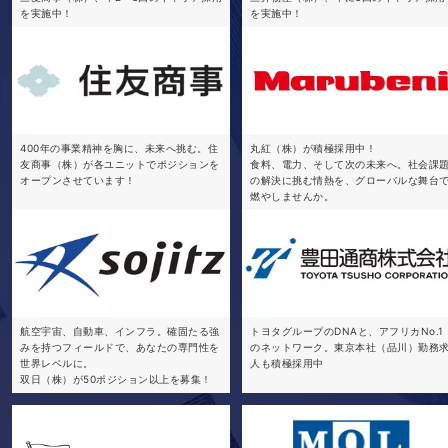
を実施中！
を実施中！
400年の事業精神を胸に、未来へ挑む。住
丸紅（株）が積極採用中！
友商事（株）が各ユニットでポジションを
食料、電力、そして次の未来へ。社会課
オープンさせています！
の解決に挑む情熱を、グローバルな舞台
燃やしませんか。
航空宇宙、自動車、インフラ。確固たる強
トヨタグループのDNAと、アフリカNo.1
みを持つフィールドで、あなたの専門性を
のネットワーク。東京本社（品川）勤務
世界レベルに。
人も積極採用中
双日（株）が50ポジション以上を募集！