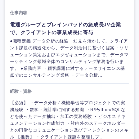
仕事内容
電通グループとブレインパッドの急成長JV企業
で、クライアントの事業成長に寄与
●職種定義 データ分析の経験・知見を活かして、クライア
ント課題の構造化から、データ利活用に基づく提案・ソリ
ューション策定およびエグゼキューションまで、データマ
ーケティング領域全体のコンサルティング業務を行いま
す。 ●業務内容 ・顧客課題に対するデータサイエンス基
点でのコンサルティング業務 ・データ分析...
経験・資格
【必須】 ・データ分析 / 機械学習等プロジェクトでの実
務経験 ・数学・統計学に関する知識 ・R/Python/SQLな
どを使ったデータ抽出・加工の実務経験 ・ビジネスドキ
ュメンテーション作成能力 ・社内外のステークホルダー
との円滑なコミュニケーション及びディレクションのスキ
ル 【推奨】 ・クライアント課題を整理しプ...