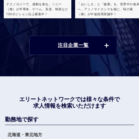
テクノロジーで、感動を創る。ソニー
「おいしさ」と「健康」を、世界中の食
（株）が半導体、ゲーム、音楽、映画など
へ。アミノサイエンスを核に、味の素
100ポジション以上募集中！
（株）が中途採用実施中！
注目企業一覧
エリートネットワークでは
様々な条件で
求人情報を検索いただけます
勤務地で探す
北海道・東北地方