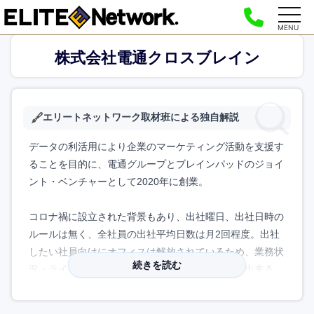
MENU
株式会社電通クロスブレイン
エリートネットワーク取材班による独自解説
データの利活用により企業のマーケティング活動を支援す
ることを目的に、電通グループとブレインパッドのジョイ
ント・ベンチャーとして2020年に創業。
コロナ禍に設立された背景もあり、出社曜日、出社日時の
ルールは無く、全社員の出社平均日数は月2回程度。出社
したい社員向けにオフィスは解放されているため、業務状
続きを読む
況・ライフスタイルに合わせて柔軟に働くことが出来る。