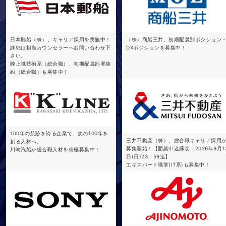
日本郵船（株）、キャリア採用を実施中！
（株）商船三井、初期配属別ポジション
詳細は担当カウンセラーへお問い合わせ下
DXポジションを募集中！
さい。
陸上職技術系（総合職）、初期配属部署確
約（総合職）も募集中！
100年の航跡を誇る企業で、次の100年を
三井不動産（株）、総合職キャリア採用
創る人材へ。
募集開始！【面談申込締切：2026年9月1
川崎汽船が総合職人材を積極募集中！
日(日)23：59迄】
エキスパート職掌(IT系)も募集中！