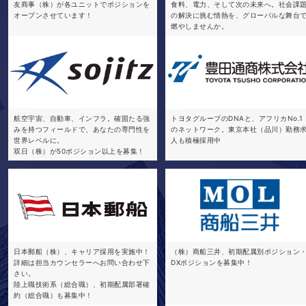
友商事（株）が各ユニットでポジションを
食料、電力、そして次の未来へ。社会課
オープンさせています！
の解決に挑む情熱を、グローバルな舞台
燃やしませんか。
航空宇宙、自動車、インフラ。確固たる強
トヨタグループのDNAと、アフリカNo.1
みを持つフィールドで、あなたの専門性を
のネットワーク。東京本社（品川）勤務
世界レベルに。
人も積極採用中
双日（株）が50ポジション以上を募集！
日本郵船（株）、キャリア採用を実施中！
（株）商船三井、初期配属別ポジション
詳細は担当カウンセラーへお問い合わせ下
DXポジションを募集中！
さい。
陸上職技術系（総合職）、初期配属部署確
約（総合職）も募集中！