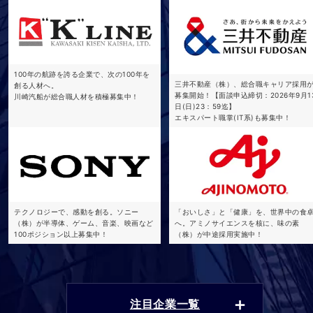
100年の航跡を誇る企業で、次の100年を
三井不動産（株）、総合職キャリア採用
創る人材へ。
募集開始！【面談申込締切：2026年9月1
川崎汽船が総合職人材を積極募集中！
日(日)23：59迄】
エキスパート職掌(IT系)も募集中！
テクノロジーで、感動を創る。ソニー
「おいしさ」と「健康」を、世界中の食
（株）が半導体、ゲーム、音楽、映画など
へ。アミノサイエンスを核に、味の素
100ポジション以上募集中！
（株）が中途採用実施中！
注目企業一覧