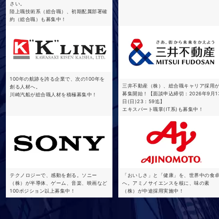
さい。
陸上職技術系（総合職）、初期配属部署確
約（総合職）も募集中！
100年の航跡を誇る企業で、次の100年を
三井不動産（株）、総合職キャリア採用
創る人材へ。
募集開始！【面談申込締切：2026年9月1
川崎汽船が総合職人材を積極募集中！
日(日)23：59迄】
エキスパート職掌(IT系)も募集中！
テクノロジーで、感動を創る。ソニー
「おいしさ」と「健康」を、世界中の食
（株）が半導体、ゲーム、音楽、映画など
へ。アミノサイエンスを核に、味の素
100ポジション以上募集中！
（株）が中途採用実施中！