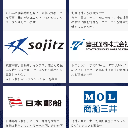
400年の事業精神を胸に、未来へ挑む。住
丸紅（株）が積極採用中！
友商事（株）が各ユニットでポジションを
食料、電力、そして次の未来へ。社会課
オープンさせています！
の解決に挑む情熱を、グローバルな舞台
燃やしませんか。
航空宇宙、自動車、インフラ。確固たる強
トヨタグループのDNAと、アフリカNo.1
みを持つフィールドで、あなたの専門性を
のネットワーク。東京本社（品川）勤務
世界レベルに。
人も積極採用中
双日（株）が50ポジション以上を募集！
日本郵船（株）、キャリア採用を実施中！
（株）商船三井、初期配属別ポジション
詳細は担当カウンセラーへお問い合わせ下
DXポジションを募集中！