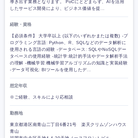
導き出す業務となります。 PoCにとどまらず、AIを活用
したサービス開発により、ビジネス価値を提...
経験・資格
【必須条件】 大学卒以上 (以下のいずれかまたは複数) -プ
ログラミング言語: Python、R、SQLなどのデータ解析に
使用される言語の経験 -データベース: SQLやNoSQLデー
タベースの使用経験 -統計学:統計的手法やデータ解析手法
の理解 -機械学習:機械学習アルゴリズムの知識と実装経験
-データ可視化: BIツールを使用したデ...
想定年収
※ご経験、スキルにより応相談
勤務地
東京都港区南青山二丁目6番21号 楽天クリムゾンハウス
青山