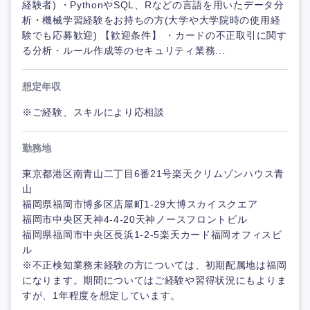
経験者) ・PythonやSQL、Rなどの言語を用いたデータ分
析・機械学習経験をお持ちの方(大学や大学院時の使用経
験でも応募歓迎) 【歓迎条件】 ・カードの不正取引に関す
る分析・ルール作成等のセキュリティ業務...
想定年収
※ご経験、スキルにより応相談
勤務地
東京都港区南青山二丁目6番21号楽天クリムゾンハウス青
山
福岡県福岡市博多区店屋町1-29大博スカイスクエア
福岡市中央区天神4-4-20天神ノースフロントビル
福岡県福岡市中央区長浜1-2-5楽天カード福岡オフィスビ
ル
※不正検知業務未経験の方については、初期配属地は福岡
になります。期間についてはご経験や習得状況にもよりま
すが、1年程度を想定しています。