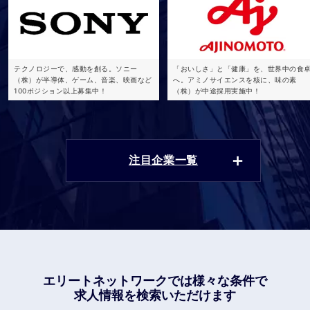
テクノロジーで、感動を創る。ソニー
「おいしさ」と「健康」を、世界中の食
（株）が半導体、ゲーム、音楽、映画など
へ。アミノサイエンスを核に、味の素
100ポジション以上募集中！
（株）が中途採用実施中！
注目企業一覧
エリートネットワークでは
様々な条件で
求人情報を検索いただけます