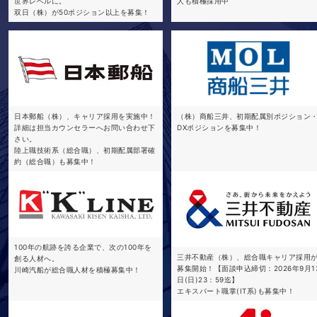
世界レベルに。
人も積極採用中
双日（株）が50ポジション以上を募集！
日本郵船（株）、キャリア採用を実施中！
（株）商船三井、初期配属別ポジション
詳細は担当カウンセラーへお問い合わせ下
DXポジションを募集中！
さい。
陸上職技術系（総合職）、初期配属部署確
約（総合職）も募集中！
100年の航跡を誇る企業で、次の100年を
三井不動産（株）、総合職キャリア採用
創る人材へ。
募集開始！【面談申込締切：2026年9月1
川崎汽船が総合職人材を積極募集中！
日(日)23：59迄】
エキスパート職掌(IT系)も募集中！