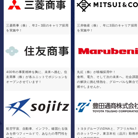
三菱商事（株）、年2～3回のキャリア採用
三井物産（株）、年に3回のキャリア採用
を実施中！
を実施中！
400年の事業精神を胸に、未来へ挑む。住
丸紅（株）が積極採用中！
友商事（株）が各ユニットでポジションを
食料、電力、そして次の未来へ。社会課
オープンさせています！
の解決に挑む情熱を、グローバルな舞台
燃やしませんか。
航空宇宙、自動車、インフラ。確固たる強
トヨタグループのDNAと、アフリカNo.1
みを持つフィールドで、あなたの専門性を
のネットワーク。東京本社（品川）勤務