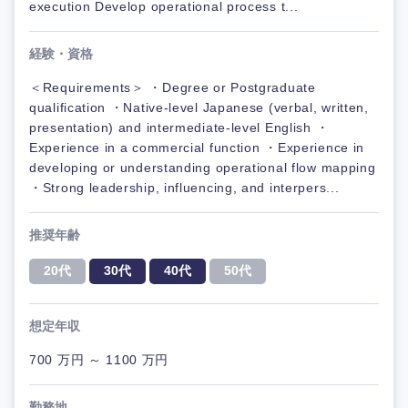
execution Develop operational process t...
経験・資格
＜Requirements＞ ・Degree or Postgraduate
qualification ・Native-level Japanese (verbal, written,
presentation) and intermediate-level English ・
Experience in a commercial function ・Experience in
developing or understanding operational flow mapping
・Strong leadership, influencing, and interpers...
推奨年齢
20代
30代
40代
50代
想定年収
700 万円 ～ 1100 万円
勤務地