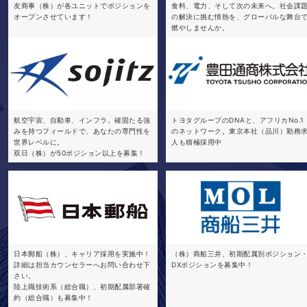
友商事（株）が各ユニットでポジションを
食料、電力、そして次の未来へ。社会課
オープンさせています！
の解決に挑む情熱を、グローバルな舞台
燃やしませんか。
航空宇宙、自動車、インフラ。確固たる強
トヨタグループのDNAと、アフリカNo.1
みを持つフィールドで、あなたの専門性を
のネットワーク。東京本社（品川）勤務
世界レベルに。
人も積極採用中
双日（株）が50ポジション以上を募集！
日本郵船（株）、キャリア採用を実施中！
（株）商船三井、初期配属別ポジション
詳細は担当カウンセラーへお問い合わせ下
DXポジションを募集中！
さい。
陸上職技術系（総合職）、初期配属部署確
約（総合職）も募集中！