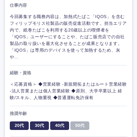
仕事内容
今回募集する職務内容は、加熱式たばこ「IQOS」を含む
フィリップモリス社製品の販売促進活動です。担当エリア
内で、紙巻たばこを利用する20歳以上の喫煙者を
「IQOS」ユーザーにすることや、たばこ販売店での自社
製品の取り扱いを最大化させることが成果となります。
「IQOS」は専用のデバイスを使って加熱するため、灰
や...
経験・資格
＜応募資格＞ ◆営業経験 -新規開拓またはルート営業経験
-法人営業または個人営業経験 ◆原則、大学卒業以上 経
験/スキル、人物重視 ◆普通運転免許保有
推奨年齢
20代
30代
40代
50代