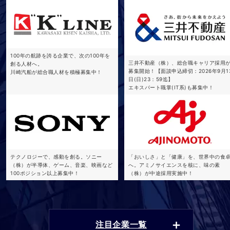
100年の航跡を誇る企業で、次の100年を
三井不動産（株）、総合職キャリア採用
創る人材へ。
募集開始！【面談申込締切：2026年9月1
川崎汽船が総合職人材を積極募集中！
日(日)23：59迄】
エキスパート職掌(IT系)も募集中！
テクノロジーで、感動を創る。ソニー
「おいしさ」と「健康」を、世界中の食
（株）が半導体、ゲーム、音楽、映画など
へ。アミノサイエンスを核に、味の素
100ポジション以上募集中！
（株）が中途採用実施中！
注目企業一覧