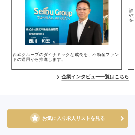
誰
や
を
西武グループのダイナミックな成長を、不動産ファン
ドの運用から推進します。
企業インタビュー一覧はこちら
お気に入り求人リストを見る