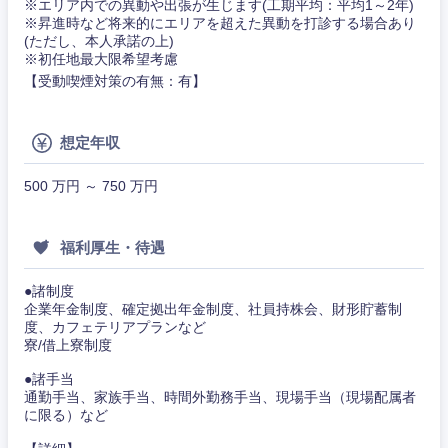
※エリア内での異動や出張が生じます(工期平均：平均1～2年)
※昇進時など将来的にエリアを超えた異動を打診する場合あり
(ただし、本人承諾の上)
※初任地最大限希望考慮
東海地方
【受動喫煙対策の有無：有】
岐阜県
静岡県
想定年収
愛知県
三重県
500 万円 ～ 750 万円
福利厚生・待遇
●諸制度
企業年金制度、確定拠出年金制度、社員持株会、財形貯蓄制
度、カフェテリアプランなど
寮/借上寮制度
●諸手当
通勤手当、家族手当、時間外勤務手当、現場手当（現場配属者
に限る）など