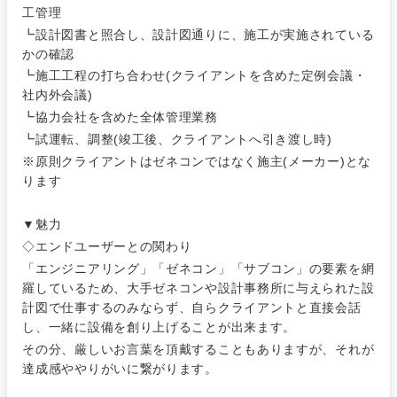
宮城県
山形県
工管理
電気・電子・半導体
人事
新規事業企画・立上げ
┗設計図書と照合し、設計図通りに、施工が実施されている
SCM
福島県
かの確認
素材・化学・金属
フリーワード
マーケティング
┗施工工程の打ち合わせ(クライアントを含めた定例会議・
M&A・事業投資
人事
社内外会議)
┗協力会社を含めた全体管理業務
営業
食品・化粧品・アパレル・消費財
マーケテ
経営企画
こだわり条件を入力ください
┗試運転、調整(竣工後、クライアントへ引き渡し時)
ィング
※原則クライアントはゼネコンではなく施主(メーカー)とな
サービス
メディカル・ヘルスケア・ライフサイエンス
政策渉外
急募
第二新卒
ります
営業
クリエイティブ
▼魅力
その他企画業務
金融
スタートアップ企
サービス
上場企業
業
◇エンドユーザーとの関わり
コンサルタント
「エンジニアリング」「ゼネコン」「サブコン」の要素を網
クリエイ
建設・不動産
羅しているため、大手ゼネコンや設計事務所に与えられた設
ティブ
外資系企業
英語を活かす
専門職
計図で仕事するのみならず、自らクライアントと直接会話
し、一緒に設備を創り上げることが出来ます。
倉庫・運輸・物流
コンサル
技術職（IT）、Webサービス・制作、ゲーム
転勤なし
海外勤務あり
その分、厳しいお言葉を頂戴することもありますが、それが
タント
達成感ややりがいに繋がります。
技術職（モノづくり）
小売・通販・外食
年間休日120日以