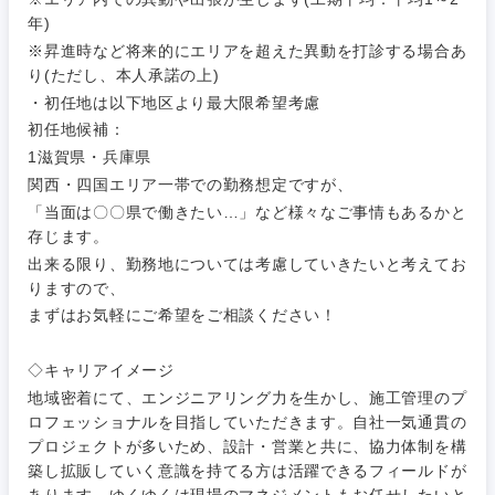
年)
※昇進時など将来的にエリアを超えた異動を打診する場合あ
り(ただし、本人承諾の上)
・初任地は以下地区より最大限希望考慮
初任地候補：
1滋賀県・兵庫県
関西・四国エリア一帯での勤務想定ですが、
「当面は〇〇県で働きたい…」など様々なご事情もあるかと
存じます。
出来る限り、勤務地については考慮していきたいと考えてお
りますので、
まずはお気軽にご希望をご相談ください！
◇キャリアイメージ
地域密着にて、エンジニアリング力を生かし、施工管理のプ
ロフェッショナルを目指していただきます。自社一気通貫の
プロジェクトが多いため、設計・営業と共に、協力体制を構
築し拡販していく意識を持てる方は活躍できるフィールドが
あります。ゆくゆくは現場のマネジメントもお任せしたいと