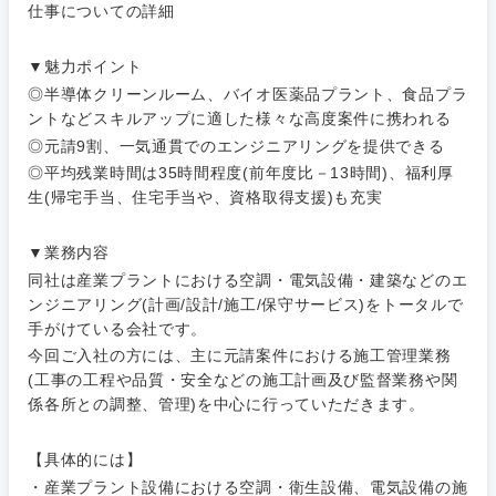
仕事についての詳細
▼魅力ポイント
◎半導体クリーンルーム、バイオ医薬品プラント、食品プラ
ントなどスキルアップに適した様々な高度案件に携われる
◎元請9割、一気通貫でのエンジニアリングを提供できる
◎平均残業時間は35時間程度(前年度比－13時間)、福利厚
生(帰宅手当、住宅手当や、資格取得支援)も充実
ご希望条件を入力ください
ご希望の職種を選択してください
ご希望の職種を選択してください
ご希望の業界を選択してください
ご希望の勤務地を選択してください
▼業務内容
同社は産業プラントにおける空調・電気設備・建築などのエ
ンジニアリング(計画/設計/施工/保守サービス)をトータルで
経営企
経営企画・事業企画
商社・卸
北海道・東北地方
手がけている会社です。
画・事業
すべての経営企画・事業企
希望年収
企画
画
今回ご入社の方には、主に元請案件における施工管理業務
経営ボード
北海道
青森県
(工事の工程や品質・安全などの施工計画及び監督業務や関
エネルギー・資源・環境
係各所との調整、管理)を中心に行っていただきます。
20代
30代
経営ボー
事業企画・事業開発
管理
推奨年齢
ド
秋田県
岩手県
自動車・機械・船舶
【具体的には】
40代
50代
事業管理
SCM
管理
・産業プラント設備における空調・衛生設備、電気設備の施