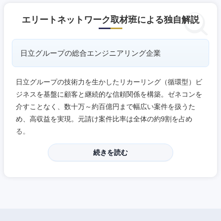
エリートネットワーク取材班による独自解説
中国・四国地方
日立グループの総合エンジニアリング企業
鳥取県
島根県
日立グループの技術力を生かしたリカーリング（循環型）ビ
ジネスを基盤に顧客と継続的な信頼関係を構築。ゼネコンを
岡山県
広島県
介すことなく、数十万～約百億円まで幅広い案件を扱うた
め、高収益を実現。元請け案件比率は全体の約9割を占め
山口県
徳島県
る。
香川県
愛媛県
続きを読む
高知県