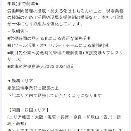
年度)まで削減★
人材・アウトソーシング
労働時間管理の徹底・見える化はもちろんのこと、現場業務
建設・施
群馬県
埼玉県
の軽減のためIT活用や現場支援体制の構築など、本社と現場
工管理
が一体になり取組みを強化しています。
サービス
千葉県
東京都
＜取組例＞
事務職
■労働時間の見える化による適正な業務分担
その他
神奈川県
■ITツール活用・本社サポートチームによる業務削減
その他
■取引先企業へ労働時間管理の理解促進(直接交渉＆プレスリ
リース)
■健康経営優良法人2023,2024認定
▼勤務エリア
産業設備事業部に配属の上
下記エリア内で勤務していただくようになります
【関西・四国エリア】
(エリア範囲：大阪・滋賀・兵庫・奈良・和歌山・香川・徳
島・高知)
※エリア内での異動や出張が生じます(工期平均：平均1～2