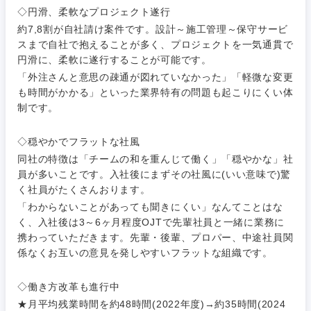
専門職
フルリモート
上
◇円滑、柔軟なプロジェクト遂行
金融専門職
約7,8割が自社請け案件です。設計～施工管理～保守サービ
IT・通信
技術職
スまで自社で抱えることが多く、プロジェクトを一気通貫で
完全週休2日制
社宅・家賃補助有
（IT）、
メディカル
円滑に、柔軟に遂行することが可能です。
Webサー
ビス・制
WEBサービス
「外注さんと意思の疎通が図れていなかった」「軽微な変更
作、ゲー
も時間がかかる」といった業界特有の問題も起こりにくい体
不動産専門職
ム
制です。
コンサル・シンクタンク
建設・施工管理
技術職
◇穏やかでフラットな社風
（モノづ
同社の特徴は「チームの和を重んじて働く」「穏やかな」社
広告・宣伝・印刷
くり）
事務職
員が多いことです。入社後にまずその社風に(いい意味で)驚
く社員がたくさんおります。
金融専門
その他
マスメディア
「わからないことがあっても聞きにくい」なんてことはな
職
く、入社後は3～6ヶ月程度OJTで先輩社員と一緒に業務に
携わっていただきます。先輩・後輩、プロパー、中途社員関
エンターテイメント
メディカ
係なくお互いの意見を発しやすいフラットな組織です。
ル
関東地方
法律・特許事務所・監査法人
◇働き方改革も進行中
不動産専
茨城県
栃木県
★月平均残業時間を約48時間(2022年度)→約35時間(2024
門職