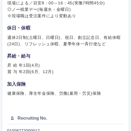
現場による／目安8：00～16：45(実働7時間45分)
◎ノー残業デー(毎週水・金曜日)
近畿地方
※現場職は受注案件により変動あり
休日・休暇
滋賀県
京都府
週休2日制(土曜日、日曜日)、祝日、創立記念日、有給休暇
(24日)、リフレッシュ休暇、夏季年休一斉行使など
大阪府
兵庫県
昇給・給与
奈良県
和歌山県
昇 給 年1回(4月)
賞 与 年2回(6月、12月)
加入保険
健康保険、厚生年金保険、労働(雇用・労災)保険
Recruiting No.
01008777000017