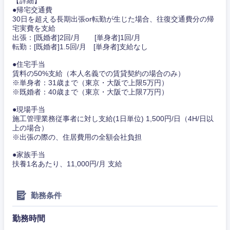
【詳細】
●帰宅交通費
30日を超える長期出張or転勤が生じた場合、往復交通費分の帰
宅実費を支給
出張：[既婚者]2回/月 [単身者]1回/月
転勤：[既婚者]1.5回/月 [単身者]支給なし
●住宅手当
賃料の50%支給（本人名義での賃貸契約の場合のみ）
※単身者：31歳まで（東京・大阪で上限5万円）
※既婚者：40歳まで（東京・大阪で上限7万円）
●現場手当
施工管理業務従事者に対し支給(1日単位) 1,500円/日（4H/日以
上の場合）
※出張の際の、住居費用の全額会社負担
●家族手当
扶養1名あたり、11,000円/月 支給
勤務条件
勤務時間