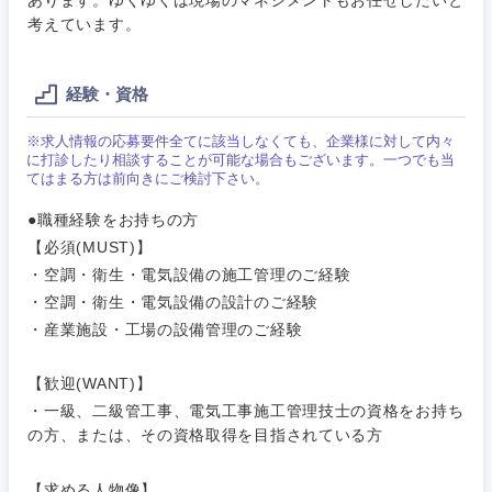
考えています。
甲信越・北陸
新潟県
富山県
経験・資格
※求人情報の応募要件全てに該当しなくても、企業様に対して内々
石川県
福井県
に打診したり相談することが可能な場合もございます。一つでも当
てはまる方は前向きにご検討下さい。
山梨県
長野県
●職種経験をお持ちの方
【必須(MUST)】
・空調・衛生・電気設備の施工管理のご経験
・空調・衛生・電気設備の設計のご経験
・産業施設・工場の設備管理のご経験
【歓迎(WANT)】
・一級、二級管工事、電気工事施工管理技士の資格をお持ち
の方、または、その資格取得を目指されている方
【求める人物像】