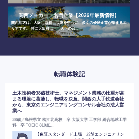
関西メーカー・名門企業【2026年最新情報】
関西地方は、大阪、京都、兵庫を中心に、多くの優良企業が集まるエ
リアです。 特に大阪府は、「天下の台...
転職体験記
土木技術者38歳技術士。マネジメント業務の比重が高
まる環境に葛藤し、転職を決意。関西の大手鉄道会社
から、東京のエンジニアリングコンサル会社の法人営
業へ
38歳／島根県立 松江北高校 卒 大阪大学 工学部 総合地球工学
科 卒 TOEIC 810点...
【東証スタンダード上場 老舗エンジニアリン