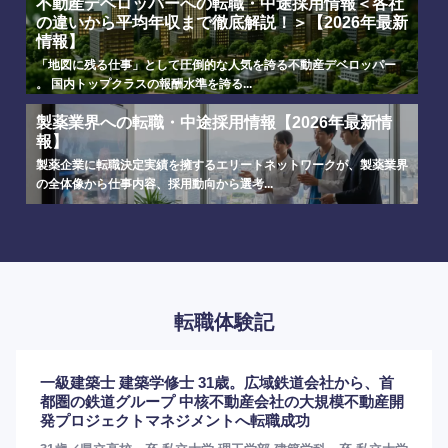
不動産デベロッパーへの転職・中途採用情報＜各社
の違いから平均年収まで徹底解説！＞【2026年最新
情報】
「地図に残る仕事」として圧倒的な人気を誇る不動産デベロッパー
。 国内トップクラスの報酬水準を誇る...
製薬業界への転職・中途採用情報【2026年最新情
報】
製薬企業に転職決定実績を擁するエリートネットワークが、製薬業界
の全体像から仕事内容、採用動向から選考...
転職体験記
一級建築士 建築学修士 31歳。広域鉄道会社から、首
都圏の鉄道グループ 中核不動産会社の大規模不動産開
発プロジェクトマネジメントへ転職成功