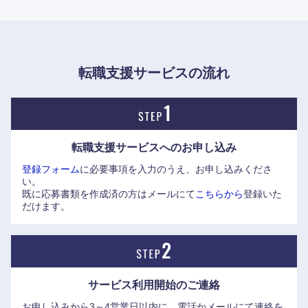
【福利厚生について】
●施工管理など、同業他社では休みが取りにくいと言われる
ような職種であっても、週休二日は保証されている(仮に週一
転職支援サービスの流れ
日しか休みが取れない場合であっても、代休取得が可能)。
●残業も少なく、ワークライフバランスを保ちながら仕事が
中国・四国地方
出来る環境が整っている。
鳥取県
島根県
転職支援サービスへの
お申し込み
登録フォーム
に必要事項を入力のうえ、お申し込みくださ
岡山県
広島県
い。
既に応募書類を作成済の方はメールにて
こちらから
登録いた
だけます。
山口県
徳島県
香川県
愛媛県
サービス利用開始の
ご連絡
高知県
お申し込みから3～4営業日以内に、電話かメールにて連絡を