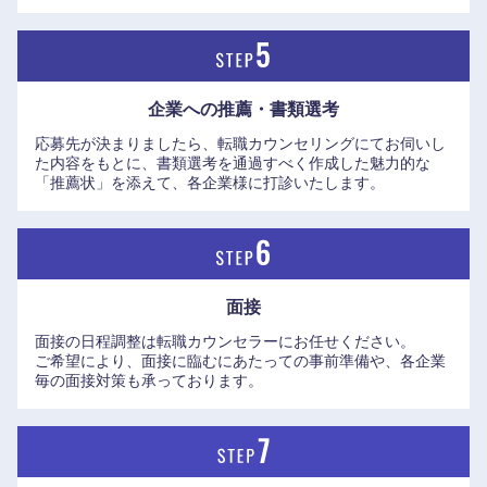
企業への推薦・書類選考
応募先が決まりましたら、転職カウンセリングにてお伺いし
た内容をもとに、書類選考を通過すべく作成した魅力的な
「推薦状」を添えて、各企業様に打診いたします。
九州・沖縄
面接
福岡県
佐賀県
面接の日程調整は転職カウンセラーにお任せください。
ご希望により、面接に臨むにあたっての事前準備や、各企業
長崎県
熊本県
毎の面接対策も承っております。
大分県
宮崎県