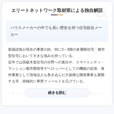
エリートネットワーク取材班による独自解説
ハウスメーカーの中でも長い歴史を持つ住宅総合メー
カー
新築請負が現在の事業の柱。特に3～9階の多層階住宅・都市
型住宅において大きな強みを持っている。
近年では高級木造住宅の分野への進出や、スマートシティ・
マンション都市開発等デベロッパーとしての機能の拡張、海
外事業として現地法人も巻き込んだ大規模な開発事業も展開
する等、積極的に事業フィールドを広げている。
続きを読む
「住まいは人間形成の道場、それにふさわしい良い家をつく
りたい」という創業者のDNAを企業理念としている。
「愚直」「一生懸命」「お客様のために仕事が出来る」とい
う方がフィットしやすい。