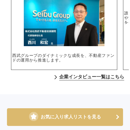
誰
や
を
西武グループのダイナミックな成長を、不動産ファン
ドの運用から推進します。
企業インタビュー一覧はこちら
お気に入り求人リストを見る