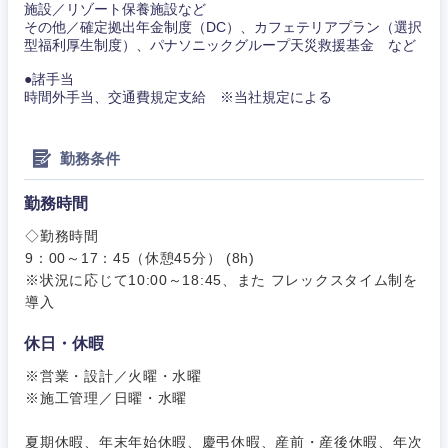
施設／リゾート保養施設など
その他／確定拠出年金制度（DC）、カフェテリアプラン（選択
型福利厚生制度）、パナソニックグループ天災救援基金 など
●諸手当
時間外手当、交通費規定支給 ※当社規定による
勤務条件
勤務時間
◇勤務時間
9：00～17：45（休憩45分） (8h)
東海地方
※状況に応じて10:00～18:45、また フレックスタイム制を
導入
岐阜県
静岡県
休日・休暇
※営業・設計／火曜・水曜
愛知県
三重県
※施工管理／日曜・水曜
夏期休暇、年末年始休暇、慶弔休暇、産前・産後休暇、年次