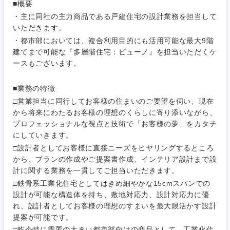
■概要
・主に同社の主力商品である戸建住宅の設計業務を担当して
いただきます。
・都市部においては、複合利用目的にも活用可能な最大9階
建てまで可能な『多層階住宅：ビューノ』を担当いただくケ
ースもございます。
ご希望条件を入力ください
■業務の特徴
ご希望の職種を選択してください
ご希望の職種を選択してください
ご希望の業界を選択してください
ご希望の勤務地を選択してください
□営業担当に同行してお客様の住まいのご要望を伺い、現在
から将来にわたるお客様の理想のくらしに寄り添いながら、
経営企
経営企画・事業企画
プロフェッショナルな視点と技術で「お客様の夢」をカタチ
商社・卸
北海道・東北地方
画・事業
すべての経営企画・事業企
希望年収
にしていきます。
企画
画
□設計者としてお客様に直接ニーズをヒヤリングするところ
経営ボード
北海道
青森県
エネルギー・資源・環境
から、プランの作成やご提案書作成、インテリア設計まで設
20代
30代
経営ボー
事業企画・事業開発
計に関する業務を一貫してご担当いただきます。
管理
推奨年齢
ド
秋田県
岩手県
□鉄骨系工業化住宅としてはきめ細やかな15cmスパンでの
自動車・機械・船舶
設計が可能な構造体を持ち、敷地対応力、設計対応力に優
40代
50代
事業管理
SCM
管理
れ、設計者としてお客様の理想のすまいを最大限活かす設計
宮城県
山形県
電気・電子・半導体
提案が可能です。
人事
新規事業企画・立上げ
SCM
□昨今特に需要の大きい都市部向けの商品として、工業化住