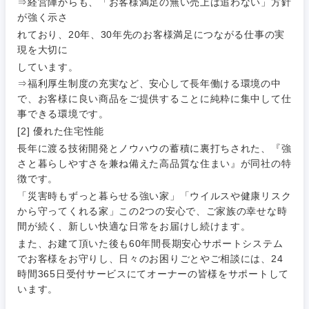
⇒経営陣からも、「お客様満足の無い売上は追わない」方針
工管理
が強く示さ
サービス
神奈川県
れており、20年、30年先のお客様満足につながる仕事の実
事務職
現を大切に
しています。
その他
その他
⇒福利厚生制度の充実など、安心して長年働ける環境の中
で、お客様に良い商品をご提供することに純粋に集中して仕
事できる環境です。
[2] 優れた住宅性能
長年に渡る技術開発とノウハウの蓄積に裏打ちされた、『強
さと暮らしやすさを兼ね備えた高品質な住まい』が同社の特
徴です。
「災害時もずっと暮らせる強い家」「ウイルスや健康リスク
から守ってくれる家」この2つの安心で、ご家族の幸せな時
間が続く、新しい快適な日常をお届けし続けます。
また、お建て頂いた後も60年間長期安心サポートシステム
でお客様をお守りし、日々のお困りごとやご相談には、24
時間365日受付サービスにてオーナーの皆様をサポートして
います。