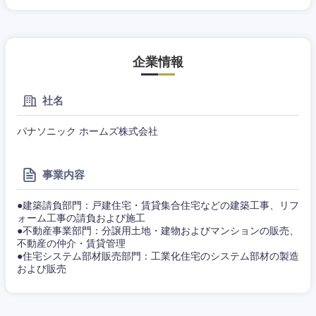
企業情報
社名
近畿地方
パナソニック ホームズ株式会社
滋賀県
京都府
事業内容
●建築請負部門：戸建住宅・賃貸集合住宅などの建築工事、リフ
大阪府
兵庫県
ォーム工事の請負および施工
●不動産事業部門：分譲用土地・建物およびマンションの販売、
不動産の仲介・賃貸管理
奈良県
和歌山県
●住宅システム部材販売部門：工業化住宅のシステム部材の製造
および販売