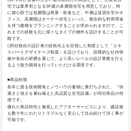
福島県
宅では業界初となる9F建の多層階住宅を用意しており、特
素材・化学・金属
フリーワード
マーケティング
に都心部では低層階は商業・飲食など、中層は賃貸住宅やオ
M&A・事業投資
人事
フィス、高層階はオーナー自宅といった、複合的な利用用途
を持つ建物をプランニングすることが求められますので、こ
営業
食品・化粧品・アパレル・消費財
マーケテ
経営企画
こだわり条件を入力ください
れまでの経験を元に様々なタイプの物件を設計することが可
ィング
能です。
サービス
メディカル・ヘルスケア・ライフサイエンス
□同社独自の設計者の技術向上を目指した制度として「エキ
政策渉外
急募
第二新卒
営業
スパートデザイナーズ制度」を設けており、段階的な社内研
クリエイティブ
修や各自の研鑽を通じて、より高いレベルの設計業務を行え
その他企画業務
金融
スタートアップ企
サービス
るよう能力開発を行っていただける環境です。
上場企業
業
コンサルタント
クリエイ
■商品特徴
建設・不動産
ティブ
外資系企業
英語を活かす
専門職
長年に渡る技術開発とノウハウの蓄積に裏打ちされた、『快
適さと強さを兼ね備えた高品質な住宅設備』が同社商品の特
倉庫・運輸・物流
コンサル
技術職（IT）、Webサービス・制作、ゲーム
徴です。
転勤なし
海外勤務あり
タント
優れた商品特性と徹底したアフターサービスにより、建設後
も数十年にわたりトラブルなく安心して住み続けて頂く事が
技術職（モノづくり）
小売・通販・外食
年間休日120日以
専門職
可能です。
フルリモート
上
金融専門職