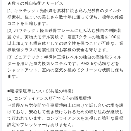
IT・通信
技術職
★数々の独自技術とサービス
完全週休2日制
社宅・家賃補助有
（IT）、
[1] キラテック：光触媒を素材に焼き込んだ独自のタイル外
メディカル
Webサー
壁素材。住まいの美しさを数十年に渡って保ち、後年の修繕
ビス・制
WEBサービス
コストを圧縮します。
作、ゲー
不動産専門職
ム
[2] パワテック：軽量鉄骨フレームに組み込む独自の制振装
コンサル・シンクタンク
置です。実物大モデル実験で、震度7クラスの地震を100回
建設・施工管理
以上加えても構造体としての健全性を保つことが可能な、業
技術職
（モノづ
界最強クラスの耐震性能でお客様の安全を守ります。
広告・宣伝・印刷
くり）
事務職
[3] ピュアテック：半導体工場レベルの独自の高性能フィル
ターを用いた屋内換気システムです。PM2.5や花粉などを
金融専門
シャットアウト。室内の空気を極めてクリーンな状態に保ち
その他
マスメディア
職
ます。
関東地方
エンターテイメント
メディカ
■職場環境等について(共通の特徴)
茨城県
栃木県
ル
[1] コンプライアンス順守で安心の職場環境
⇒普段から労使間で仕事環境向上に向けて話し合いの場を設
法律・特許事務所・監査法人
不動産専
群馬県
埼玉県
けており、安心して働き続けられるための取り組みが継続し
門職
て行われています。コンプライアンスを無視した強引な目標
人材・アウトソーシング
設定やプレッシャーはありません。
千葉県
東京都
建設・施