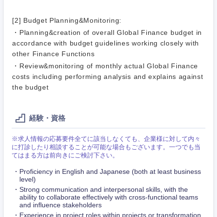
金融専門職
IT・通信
技術職
[2] Budget Planning&Monitoring:
完全週休2日制
社宅・家賃補助有
（IT）、
メディカル
Webサー
・Planning&creation of overall Global Finance budget in
ビス・制
WEBサービス
accordance with budget guidelines working closely with
作、ゲー
不動産専門職
other Finance Functions
ム
・Review&monitoring of monthly actual Global Finance
コンサル・シンクタンク
建設・施工管理
costs including performing analysis and explains against
技術職
the budget
（モノづ
広告・宣伝・印刷
くり）
事務職
経験・資格
金融専門
その他
マスメディア
職
※求人情報の応募要件全てに該当しなくても、企業様に対して内々
に打診したり相談することが可能な場合もございます。一つでも当
関東地方
エンターテイメント
てはまる方は前向きにご検討下さい。
メディカ
ル
Proficiency in English and Japanese (both at least business
茨城県
栃木県
level)
法律・特許事務所・監査法人
Strong communication and interpersonal skills, with the
不動産専
ability to collaborate effectively with cross-functional teams
門職
群馬県
埼玉県
and influence stakeholders
人材・アウトソーシング
Experience in project roles within projects or transformation