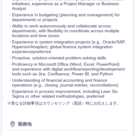
initiatives; experience as a Project Manager or Business
建設・施
千葉県
東京都
Analyst
工管理
Experience in budgeting (planning and management) for
サービス
departments or projects
神奈川県
事務職
Ability to work autonomously and collaborate across
departments, with flexibility to coordinate across multiple
その他
locations and time zones
その他
Experience in system integration projects (e.g., Oracle/SAP,
Hyperion/Anaplan); global finance system integration
experiencepreferred
Proactive, solution-oriented problem-solving skills
Proficiency in Microsoft Office (Word, Excel, PowerPoint)
and experience with digital workflow/reporting/development
tools such as Jira, Confluence, Power BI, and Python
Understanding of financial accounting and finance
operations (e.g., closing, journal entries, reconciliations)
Experience in process improvement, including Lean Six
Sigma or other related methodologies, preferred
※更なる詳細事項はカウンセリング（面談）時にお伝えします。
勤務地