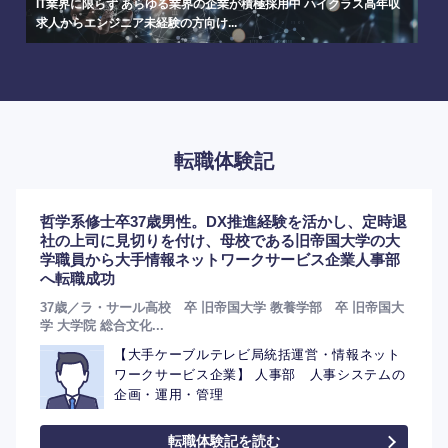
IT業界に限らず あらゆる業界の企業が積極採用中 ハイクラス高年収
求人からエンジニア未経験の方向け...
転職体験記
哲学系修士卒37歳男性。DX推進経験を活かし、定時退
社の上司に見切りを付け、母校である旧帝国大学の大
学職員から大手情報ネットワークサービス企業人事部
へ転職成功
37歳／ラ・サール高校 卒 旧帝国大学 教養学部 卒 旧帝国大
学 大学院 総合文化...
【大手ケーブルテレビ局統括運営・情報ネット
ワークサービス企業】 人事部 人事システムの
企画・運用・管理
転職体験記を読む