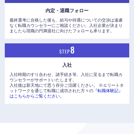
福岡県
佐賀県
内定・退職フォロー
長崎県
熊本県
最終選考に合格した後も、給与や待遇についての交渉は遠慮
なく転職カウンセラーにご相談ください。入社企業が決まり
ましたら現職の円満退社に向けたフォローも承ります。
大分県
宮崎県
鹿児島県
沖縄県
入社
入社時期のすり合わせ、諸手続き等、入社に至るまで転職カ
ウンセラーがサポートいたします。
入社後は新天地にて思う存分ご活躍ください。
※エリートネ
ットワークを通じて転職に成功された方々の
『転職体験記』
はこちらからご覧ください。