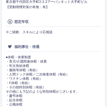
東京都千代田区大手町2-2-2アーバンネット大手町ビル
【受動喫煙対策の有無：有】
想定年収
※ご経験、スキルにより応相談
福利厚生・待遇
●休暇・休業制度
・育児/介護関連休暇・休業
・年次有給休暇
・傷病等休暇（有給）
・人間ドック休暇／二次検査休暇（有給）
・ワクチン休暇（有給）
・F休暇（有給）
甲信越・北陸
・その他特別休暇（有給）
その他にも下記のような特別休暇がございます。
・慶弔休暇
新潟県
富山県
・赴任休暇
・公職休暇