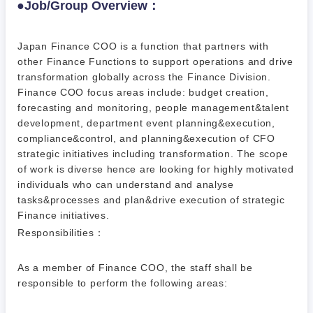
●Job/Group Overview：
Japan Finance COO is a function that partners with
other Finance Functions to support operations and drive
transformation globally across the Finance Division.
Finance COO focus areas include: budget creation,
forecasting and monitoring, people management&talent
development, department event planning&execution,
ご希望条件を入力ください
ご希望の職種を選択してください
ご希望の職種を選択してください
ご希望の業界を選択してください
ご希望の勤務地を選択してください
compliance&control, and planning&execution of CFO
strategic initiatives including transformation. The scope
of work is diverse hence are looking for highly motivated
経営企
経営企画・事業企画
商社・卸
北海道・東北地方
individuals who can understand and analyse
画・事業
すべての経営企画・事業企
希望年収
tasks&processes and plan&drive execution of strategic
企画
画
経営ボード
Finance initiatives.
北海道
青森県
エネルギー・資源・環境
Responsibilities：
20代
30代
経営ボー
事業企画・事業開発
管理
推奨年齢
ド
秋田県
岩手県
自動車・機械・船舶
As a member of Finance COO, the staff shall be
40代
50代
事業管理
responsible to perform the following areas:
SCM
管理
宮城県
山形県
電気・電子・半導体