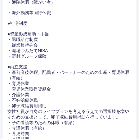
・通院休暇（障がい者）
石川県
福井県
・海外勤務等同行休職
●社宅制度
山梨県
長野県
●資産形成補助・手当
・退職給付制度
・従業員持株会
・職場つみたてNISA
・野村グループ保険
●両立支援
・産前産後休暇／配偶者・パートナーのための出産・育児休暇
（有給）
・育児休業
・育児休業取得奨励金
・介護休業
・不妊治療休職
・卵子凍結費用補助
女性社員が自身のライフプランを考えるうえでの選択肢を増や
すための支援として、卵子凍結費用補助を行っています。
・子の看護等のための休暇（有給）
・介護休暇（有給）
・育児時間