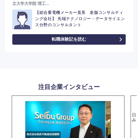
立大学大学院 理工...
【総合重電機メーカー直系 老舗コンサルティ
ング会社】 先端テクノロジー・データサイエン
ス分野のコンサルタント
転職体験記を読む
注目企業インタビュー
日
み