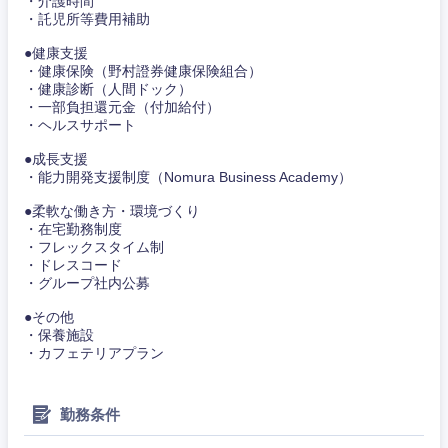
・介護時間
・託児所等費用補助
●健康支援
・健康保険（野村證券健康保険組合）
・健康診断（人間ドック）
・一部負担還元金（付加給付）
・ヘルスサポート
●成長支援
・能力開発支援制度（Nomura Business Academy）
●柔軟な働き方・環境づくり
・在宅勤務制度
・フレックスタイム制
・ドレスコード
・グループ社内公募
●その他
・保養施設
・カフェテリアプラン
東海地方
岐阜県
静岡県
勤務条件