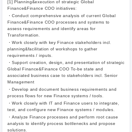
人事
[1] Planning&execution of strategic Global
新規事業企画・立上げ
SCM
Finance&Finance COO initiatives:
福島県
素材・化学・金属
フリーワード
・Conduct comprehensive analysis of current Global
マーケティング
M&A・事業投資
人事
Finance&Finance COO processes and systems to
assess requirements and identify areas for
営業
食品・化粧品・アパレル・消費財
マーケテ
経営企画
Transformation.
こだわり条件を入力ください
ィング
・Work closely with key Finance stakeholders incl.
サービス
planning&facilitation of workshops to gather
メディカル・ヘルスケア・ライフサイエンス
政策渉外
急募
第二新卒
営業
requirements / inputs.
クリエイティブ
・Support creation, design, and presentation of strategic
その他企画業務
金融
スタートアップ企
Global Finance&Finance COO To-be state and
サービス
上場企業
業
コンサルタント
associated business case to stakeholders incl. Senior
Management
クリエイ
建設・不動産
・Develop and document business requirements and
ティブ
外資系企業
英語を活かす
専門職
process flows for new Finance systems / tools.
倉庫・運輸・物流
・Work closely with IT and Finance users to integrate,
コンサル
技術職（IT）、Webサービス・制作、ゲーム
転勤なし
海外勤務あり
test, and configure new Finance systems / modules.
タント
・Analyze Finance processes and perform root cause
技術職（モノづくり）
小売・通販・外食
年間休日120日以
analysis to identify process bottlenecks and propose
専門職
フルリモート
上
solutions.