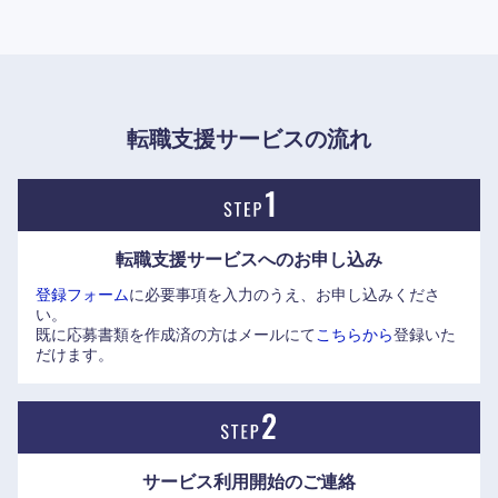
制に定評があり、個人の適性やキャリア志向に応じた多様な
選択肢が用意されている。近年は資産運用立国の推進や顧客
ニーズの多様化に対応するため、ウェルス・マネジメント業
務を中心としたプロフェッショナルの育成や中途採用を強
化。他業種からの転職者や専門人材の受け入れを進めてお
転職支援サービスの流れ
り、コンサルティングやデジタル知見を活かして活躍できる
フィールドが広がっている。
なお、社名に略字の「証」ではなく本字の「證」が用いられ
転職支援サービスへの
お申し込み
ているのは、1925年の設立時に登記された商号「野村證券株
登録フォーム
に必要事項を入力のうえ、お申し込みくださ
式会社」をそのまま継承しているためだ。「證」は言偏に
い。
「登（あきらかにする）」と書き、「事実を言葉で明らかに
中国・四国地方
既に応募書類を作成済の方はメールにて
こちらから
登録いた
する・証明する」という意味を持つ。当用漢字制定後に多く
だけます。
の同業他社が「証券」へ改称するなか、創業当時の商号と
鳥取県
島根県
「言明と信頼の証し」という本来の字義を守り続けている。
岡山県
広島県
サービス利用開始の
ご連絡