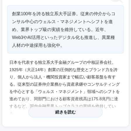
奈良県
和歌山県
創業100年を誇る独立系大手証券。従来の仲介からコ
ンサル中心のウェルス・マネジメントへシフトを進
め、業界トップ級の実績を維持している。近年、
Web3やAI活用といったデジタル化も推進し、異業種
人材の中途採用も強化中。
日本を代表する独立系大手金融グループの中核証券会社。
1925年（大正14年）創業の圧倒的な歴史とブランド力を誇
り、個人から法人・機関投資家まで幅広い顧客基盤を有す
る。従来型の証券仲介業務から資産承継やコンサルティング
を中心とする「ウェルス・マネジメント」領域へのシフトを
進めており、同部門における顧客資産残高は175.8兆円に達
するなど、国内金融業界トップクラスの実績を維持してい
続きを読む
る。
キャリア観点では、金融プロフェッショナルとしての育成体