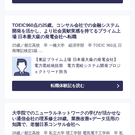
TOEIC960点の25歳。コンサル会社での金融システム
開発を活かし、より社会貢献実感を持てるプライム上
選択する
場 日本最大級の発電会社へ転職
25歳／都立高校 卒 一橋大学 経済学部 卒 TOEIC 960点 日
商簿記検定2級 ...
【東証プライム上場 日本最大級の発電会社】
電力需給統括部 電力需給システム開発プロジ
ェクトリード担当
転職体験記を読む
大学院でのニューラルネットワークの学びが活かせな
い通信会社の理系修士28歳。業務改善×データ活用の
知識で、老舗日系コンサル会社へ
28歳／都立高校 卒 私立大学 理工学部 電気電子工学科 卒 私