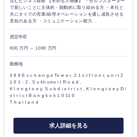
含むビジネス経験 【求める人物像】 ・セルフスターター
で新しいことに主体的・能動的に取り組める方 ・本社と
共にタイでの営業/経理オペレーションを通し成長させる
意欲のある方 ・コミュニケーション能力...
想定年収
800 万円 ～ 1000 万円
勤務地
3 8 8 E x c h a n g e To w e r, 2 1 s t f l o o r, u n i t 2
1 0 1 - 2 , S u kh umv i t R o a d ,
K l o n g t o e y, S u b d i s t r i c t , K l o n g t o e y D i
s t r i c t B a n g k o k 1 0 11 0
T h a i l a n d
求人詳細を見る