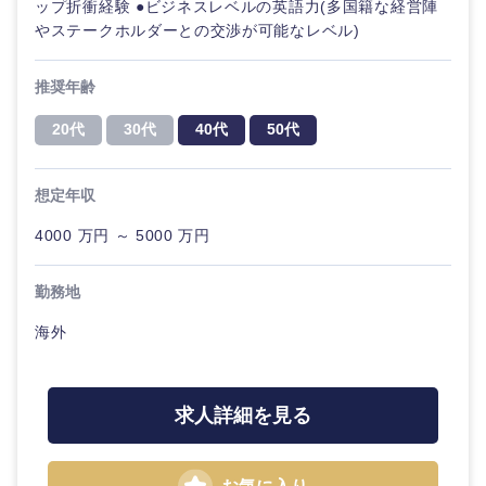
ップ折衝経験 ●ビジネスレベルの英語力(多国籍な経営陣
やステークホルダーとの交渉が可能なレベル)
メディカ
法律・特許事務所・監査法人
ル
推奨年齢
人材・アウトソーシング
不動産専
20代
30代
40代
50代
門職
関東地方
サービス
想定年収
建設・施
工管理
茨城県
栃木県
4000 万円 ～ 5000 万円
その他
事務職
群馬県
埼玉県
勤務地
その他
海外
千葉県
東京都
神奈川県
求人詳細を見る