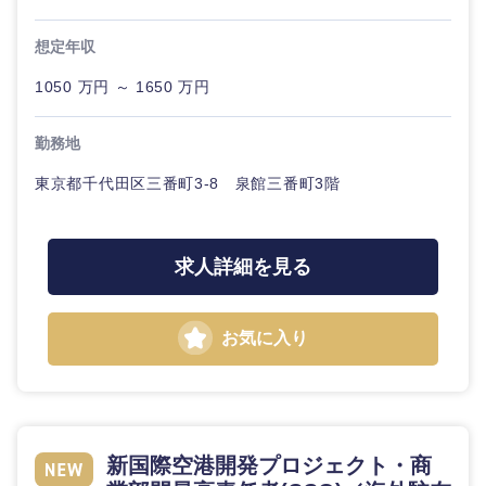
20代
30代
経
事業企画・事業開発
管理
推奨年齢
営
秋田県
岩手県
想定年収
自動車・機械・船舶
ボ
ー
40代
50代
事業管理
SCM
1050 万円 ～ 1650 万円
ド
宮城県
山形県
電気・電子・半導体
人事
新規事業企画・立上げ
勤務地
管理
福島県
素材・化学・金属
東京都千代田区三番町3-8 泉館三番町3階
フリーワード
マーケティング
M&A・事業投資
SCM
営業
食品・化粧品・アパレル・消費財
こだわり条件を入力ください
人事
経営企画
求人詳細を見る
サービス
急募
第二新卒
マーケテ
メディカル・ヘルスケア・ライフサイエンス
政策渉外
ィング
お気に入り
クリエイティブ
スタートアップ企
その他企画業務
金融
上場企業
営業
業
コンサルタント
サービス
建設・不動産
外資系企業
英語を活かす
専門職
新国際空港開発プロジェクト・商