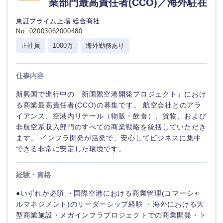
業部門最高責任者(CCO)／海外駐在
クリエイ
倉庫・運輸・物流
転勤なし
海外勤務あり
技術職（IT）、Webサービス・制作、ゲーム
ティブ
東証プライム上場 総合商社
No. 02003062000480
技術職（モノづくり）
コンサル
小売・通販・外食
年間休日120日以
フルリモート
正社員
1000万
海外勤務あり
タント
上
金融専門職
IT・通信
専門職
仕事内容
完全週休2日制
社宅・家賃補助有
メディカル
新興国で進行中の「新国際空港開発プロジェクト」におけ
技術職
WEBサービス
る商業最高責任者(CCO)の募集です。 航空会社とのアラ
（IT）、
不動産専門職
イアンス、空港内リテール（物販・飲食）、貨物、および
Webサー
ビス・制
非航空系収入部門のすべての商業戦略を統括していただき
コンサル・シンクタンク
作、ゲー
建設・施工管理
ます。 インフラ開発が活発で、安心してビジネスに集中
ム
できる非常に安定した環境です。
広告・宣伝・印刷
事務職
技術職
経験・資格
（モノづ
くり）
その他
マスメディア
●いずれか必須 ・国際空港における商業管理(コマーシャ
ルマネジメント)のリーダーシップ経験 ・海外における大
金融専門
型商業施設・メガインフラプロジェクトでの商業開発・ト
エンターテイメント
職