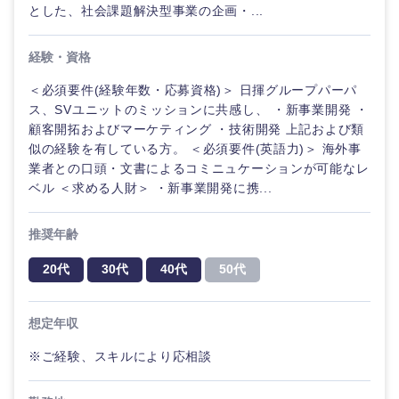
とした、社会課題解決型事業の企画・...
経験・資格
＜必須要件(経験年数・応募資格)＞ 日揮グループパーパ
ス、SVユニットのミッションに共感し、 ・新事業開発 ・
顧客開拓およびマーケティング ・技術開発 上記および類
似の経験を有している方。 ＜必須要件(英語力)＞ 海外事
業者との口頭・文書によるコミニュケーションが可能なレ
ベル ＜求める人財＞ ・新事業開発に携...
推奨年齢
20代
30代
40代
50代
想定年収
甲信越・北陸
※ご経験、スキルにより応相談
新潟県
富山県