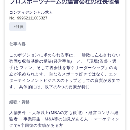
プロスポーツチームの運営会社の社長候補
コンフィデンシャル求人
選択する
選択する
選択する
選択する
No. 99962111005327
正社員
仕事内容
このポジションに求められる事は、「勝敗に左右されない
強固な収益基盤の構築(経営手腕)」と、「現場(監督・選
手)とファン、そして親会社を繋ぐリーダーシップ」の両
立が求められます。 単なるスポーツ好きではなく、エン
ターテインメントビジネスのトップとしての資質が必要で
す。 具体的には、以下の3つの要素が特に...
経験・資格
人物要件 ・大卒以上(MBAの方も歓迎) ・経営コンサル経
験者 ・事業再生・M&A等の知見がある人 ・マーケティン
グでV字回復の実績がある方