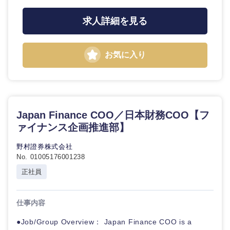
鳥取県
島根県
求人詳細を見る
岡山県
広島県
お気に入り
山口県
徳島県
香川県
愛媛県
Japan Finance COO／日本財務COO【フ
高知県
ァイナンス企画推進部】
野村證券株式会社
No. 01005176001238
正社員
仕事内容
●Job/Group Overview： Japan Finance COO is a