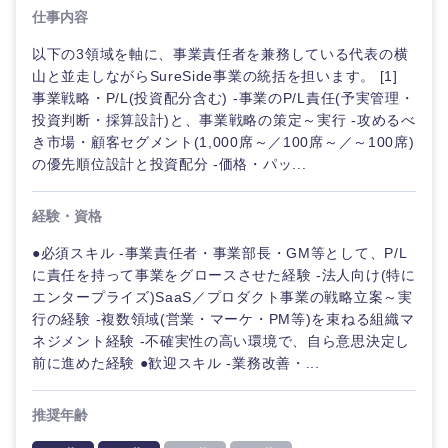
海外
仕事内容
以下の3領域を軸に、事業責任者を兼務している代表の横
山と並走しながらSureSide事業の統括を担います。 [1]
事業戦略・P/L(投資配分含む) -事業のP/L責任(予実管理・
投資判断・採算設計)と、事業戦略の策定～実行 -攻めるべ
き市場・顧客セグメント(1,000席～／100席～／～100席)
の優先順位設計と投資配分 -価格・パッ...
経験・資格
●必須スキル -事業責任者・事業部長・GM等として、P/L
に責任を持って事業をグロースさせた経験 -法人向け(特に
エンタープライズ)SaaS／プロダクト事業の戦略立案～実
行の経験 -複数領域(営業・マーケ・PM等)を束ねる組織マ
ネジメント経験 -不確実性の高い環境で、自ら意思決定し
前に進めた経験 ●歓迎スキル -業務改善・...
推奨年齢