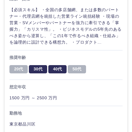
【必須スキル】 ・全国の多店舗網、または多数のパート
ナー・代理店網を統括した営業ライン統括経験 ・現場の
選択する
営業・SVメンバーやパートナーを強力に牽引できる「掌
握力」「カリスマ性」。 ・ビジネスモデルの5年先のある
べき姿から逆算し、「この1年で作るべき組織・仕組み」
を論理的に設計できる構想力。 ・プロダクト...
推奨年齢
20代
30代
40代
50代
想定年収
1500 万円 ～ 2500 万円
勤務地
東京都品川区