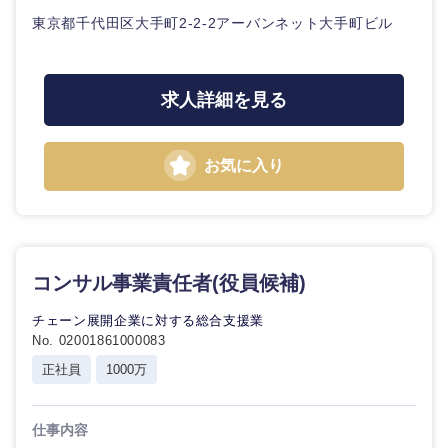
東京都千代田区大手町2-2-2アーバンネット大手町ビル
求人詳細を見る
お気に入り
九州・沖縄
コンサル事業責任者(役員候補)
福岡県
佐賀県
チェーン展開企業に対する総合支援業
No. 02001861000083
長崎県
熊本県
正社員
1000万
大分県
宮崎県
仕事内容