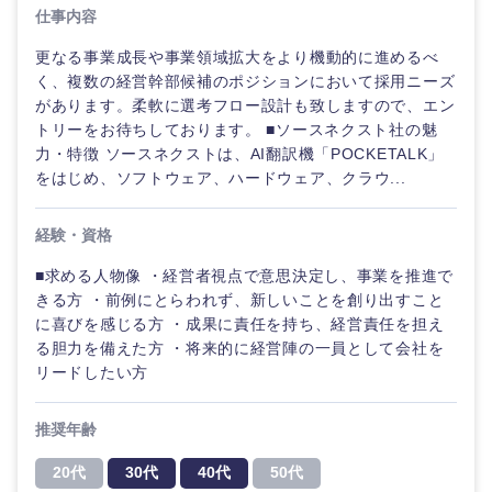
仕事内容
更なる事業成長や事業領域拡大をより機動的に進めるべ
く、複数の経営幹部候補のポジションにおいて採用ニーズ
があります。柔軟に選考フロー設計も致しますので、エン
トリーをお待ちしております。 ■ソースネクスト社の魅
力・特徴 ソースネクストは、AI翻訳機「POCKETALK」
をはじめ、ソフトウェア、ハードウェア、クラウ...
経験・資格
■求める人物像 ・経営者視点で意思決定し、事業を推進で
きる方 ・前例にとらわれず、新しいことを創り出すこと
に喜びを感じる方 ・成果に責任を持ち、経営責任を担え
ご希望の職種を選択してください
ご希望の職種を選択してください
ご希望の業界を選択してください
ご希望の勤務地を選択してください
ご希望条件を入力ください
る胆力を備えた方 ・将来的に経営陣の一員として会社を
リードしたい方
経営企
経営企画・事業企画
商社・卸
北海道・東北地方
推奨年齢
画・事業
すべての経営企画・事業企
希望年収
企画
画
経営ボード
20代
30代
40代
50代
北海道
青森県
エネルギー・資源・環境