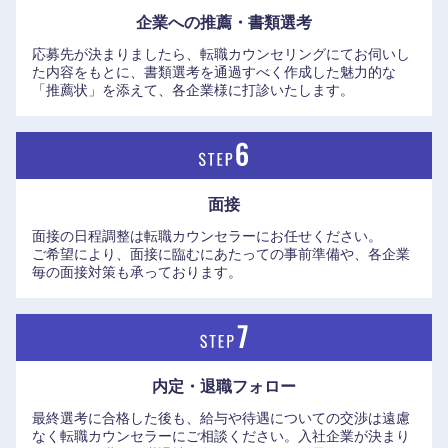
企業への推薦・書類選考
応募先が決まりましたら、転職カウンセリングにてお伺いし
た内容をもとに、書類選考を通過すべく作成した魅力的な
「推薦状」を添えて、各企業様に打診いたします。
面接
九州・沖縄
面接の日程調整は転職カウンセラーにお任せください。
ご希望により、面接に臨むにあたっての事前準備や、各企業
福岡県
佐賀県
毎の面接対策も承っております。
長崎県
熊本県
大分県
宮崎県
内定・退職フォロー
最終選考に合格した後も、給与や待遇についての交渉は遠慮
鹿児島県
沖縄県
なく転職カウンセラーにご相談ください。入社企業が決まり