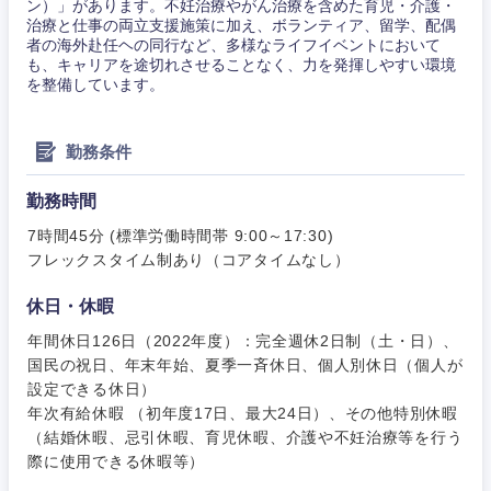
山梨県
長野県
ン）」があります。不妊治療やがん治療を含めた育児・介護・
治療と仕事の両立支援施策に加え、ボランティア、留学、配偶
者の海外赴任ヘの同行など、多様なライフイベントにおいて
も、キャリアを途切れさせることなく、力を発揮しやすい環境
を整備しています。
勤務条件
勤務時間
7時間45分 (標準労働時間帯 9:00～17:30)
フレックスタイム制あり（コアタイムなし）
休日・休暇
年間休日126日（2022年度）：完全週休2日制（土・日）、
国民の祝日、年末年始、夏季一斉休日、個人別休日（個人が
設定できる休日）
年次有給休暇 （初年度17日、最大24日）、その他特別休暇
（結婚休暇、忌引休暇、育児休暇、介護や不妊治療等を行う
際に使用できる休暇等）