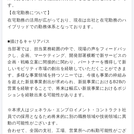
IT・通信
技術職
す。
完全週休2日制
社宅・家賃補助有
（IT）、
メディカル
【在宅勤務について】
Webサー
ビス・制
WEBサービス
在宅勤務の活用が広がっており、現在は出社と在宅勤務のハ
作、ゲー
イブリッドでの勤務体系となっております。
不動産専門職
ム
コンサル・シンクタンク
■描けるキャリアパス
建設・施工管理
技術職
当部署では、担当業務範囲の中で、現場の声をフィードバッ
（モノづ
広告・宣伝・印刷
クし、企画、マーケティング、開発部署横断で新サービスの
くり）
事務職
企画・戦略立案に間接的に関わり、パートナーを獲得して新
しいモビリティ市場の創出を経験していただくことができま
金融専門
その他
マスメディア
す。多様な事業領域を持つソニーでは、今後も事業の枠組み
職
関東地方
を超えた新規事業創出が求められ、新規事業におけるB2Bの
営業を経験することで、将来は幅広い新規事業におけるポジ
エンターテイメント
メディカ
ションを経験出来る可能性があります。
茨城県
栃木県
ル
法律・特許事務所・監査法人
※本求人はジェネラル・エンプロイメント・コントラクト社
群馬県
埼玉県
不動産専
員での採用となるため将来的に別の職務領域や技術領域に異
門職
動の可能性がございます。
人材・アウトソーシング
千葉県
東京都
合わせて、全国の支社、工場、営業所への転勤可能性がござ
建設・施