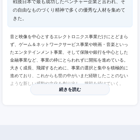
戦後日本で最も成功したベンチャー企業と言われ、そ
の自由なものづくり精神で多くの優秀な人材を集めて
きた。
音と映像を中心とするエレクトロニクス事業だけにとどまら
ず、ゲーム＆ネットワークサービス事業や映画・音楽といっ
たエンタテインメント事業、そして保険や銀行を中心とした
金融事業など、事業の枠にとらわれずに開拓を進めている。
大きく成長、飛躍するために、事業の選択と集中を積極的に
進めており、これからも世の中がいまだ経験したことのない
ような新しい感動や文化を創り出し、挑戦を続けていく。
続きを読む
【同社の製品群について】
・テレビ・ビデオ：1960年、世界初の直視型ポータブルトラ
ンジスタテレビを発売し、さらに1961年には世界初のトラン
ジスタを使用したビデオテープレコーダーを開発。大画面と
迫力あるサウンドから生まれる臨場感で、「観る」から「感
じる」へ、人々の体験を革新。