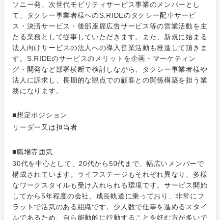
ソニー発、次世代モビリティサービス事業のメンバーとし
福島県
て、タクシー事業者様へのS.RIDEのタクシー配車サービ
素材・化学・金属
フリーワード
マーケティング
M&A・事業投資
人事
ス・決済サービス・後部座席広告サービス等の営業活動を主
たる業務として従事していただきます。また、新規に始まる
営業
食品・化粧品・アパレル・消費財
マーケテ
法人向けサービスの法人への導入営業活動も推進して頂きま
経営企画
こだわり条件を入力ください
ィング
す。S.RIDEのサービスのメリットを企画・マーケティン
サービス
グ・開発など部署横断で検討しながら、タクシー事業者様や
メディカル・ヘルスケア・ライフサイエンス
政策渉外
急募
第二新卒
法人に訴求し、長期的な観点での顧客との関係構築を担う業
営業
務になります。
クリエイティブ
その他企画業務
金融
スタートアップ企
サービス
上場企業
業
■想定ポジション
コンサルタント
リーダー又は担当者
クリエイ
建設・不動産
ティブ
外資系企業
英語を活かす
専門職
■職場雰囲気
倉庫・運輸・物流
30代を中心として、20代から50代まで、幅広いメンバーで
コンサル
技術職（IT）、Webサービス・制作、ゲーム
転勤なし
海外勤務あり
タント
構成されています。ライフステージもそれぞれ異なり、多様
なワークスタイルも受け入れられる環境です。サービス開始
技術職（モノづくり）
小売・通販・外食
年間休日120日以
してから5年程度の会社、成長軌道に乗っており、非常にフ
専門職
フルリモート
上
ラットで活気のある組織です。少人数で仕事を進めるスタイ
金融専門職
ルであるため、自ら能動的に行動することを好む方が多いで