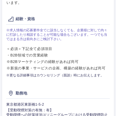
います。
工管理
サービス
神奈川県
事務職
経験・資格
その他
その他
※求人情報の応募要件全てに該当しなくても、企業様に対して内々
に打診したり相談することが可能な場合もございます。一つでも当
てはまる方は前向きにご検討下さい。
＜必須＞下記全て必須項目
・B2B領域での営業経験
※B2Bマーケティングの経験があれば尚可
※新規の事業・サービスの企画、構築の経験があれば尚可
※更なる詳細事項はカウンセリング（面談）時にお伝えします。
勤務地
東京都港区東新橋1-5-2
【受動喫煙対策の有無：有】
受動喫煙への対策状況はソニーグループにおける受動喫煙防止