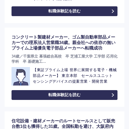
転職体験記を読む
コンクリート製建材メーカー、ゴム製自動車部品メー
カーでの理系法人営業職34歳。親会社への依存の無い
プライム上場優良電子部品メーカーへ転職成功
34歳／千葉県立 幕張総合高校 卒 芝浦工業大学 工学部 応用化
学科 卒 基礎施工...
【東証プライム上場 世界に展開する電子・機械
部品メーカー】 東京本部 セールスユニット
選択する
センシングデバイスの提案営業・開発営業
転職体験記を読む
住宅設備・建材メーカーのルートセールスとして販売
台数1位も獲得した31歳。全国転勤を避け、大阪府内