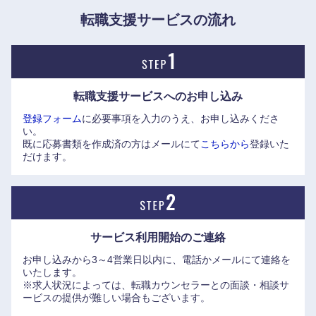
・オーディオ：1950年、日本初のテープレコーダーを発売。
転職支援サービスの流れ
ウォークマンやヘッドホンなど、家庭内で楽しむホームオー
ディオ機器にいたるまで幅広い商品群を展開。
・カメラ：1985年に家庭用ビデオカメラハンディカムを発
表。プロフェッショナルから一般のお客さままでお使いいた
中国・四国地方
転職支援サービスへの
お申し込み
だける商品群を通して、ソニーならではの映像体験を提案。
登録フォーム
に必要事項を入力のうえ、お申し込みくださ
・業務用機器・ソリューション：放送用・業務用機器の分野
い。
鳥取県
島根県
で50年以上にわたって技術を磨き、圧倒的な世界シェアを誇
既に応募書類を作成済の方はメールにて
こちらから
登録いた
る。
だけます。
・メディカル：1980年代から、映像技術などエレクトロ二ク
岡山県
広島県
ス分野の技術を活かしたプリンターやカメラ、レコーダー、
モニターなど様々な医療用映像機器を提供。
山口県
徳島県
・半導体：1954年に日本で初めてトランジスタの試作に成功
サービス利用開始の
ご連絡
して以来、ソニーは半導体分野において独創的な商品づく
香川県
愛媛県
お申し込みから3～4営業日以内に、電話かメールにて連絡を
り、市場の創出に貢献。
いたします。
・モバイル：カメラ、音楽、映像などの体験をユーザーに提
※求人状況によっては、転職カウンセラーとの面談・相談サ
高知県
供してきたXperia・スマートフォンが現在の中心。
ービスの提供が難しい場合もございます。
・ゲーム：初代「PlayStation」を1994年に発売して以来、高