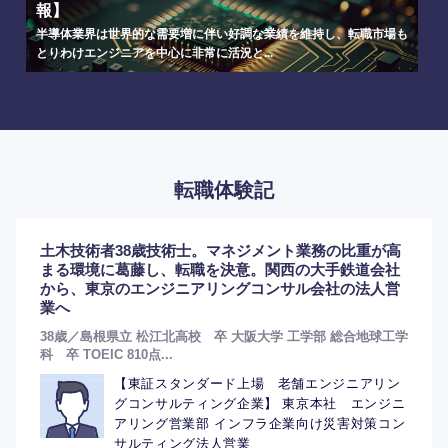
報】
半導体業界は世界的な需要増に伴い好調な業績を維持し、転職市場も
とりわけエンジニアを中心に非常に活況と...
転職体験記
土木技術者38歳技術士。マネジメント業務の比重が高
まる環境に葛藤し、転職を決意。関西の大手鉄道会社
から、東京のエンジニアリングコンサル会社の法人営
業へ
38歳／島根県立 松江北高校 卒 大阪大学 工学部 総合地球工学
科 卒 TOEIC 810点...
【東証スタンダード上場 老舗エンジニアリン
グコンサルティング企業】 東京本社 エンジニ
アリング営業部 インフラ企業向け災害対策コン
サルティング法人営業