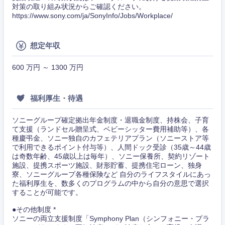
対策の取り組み状況からご確認ください。
https://www.sony.com/ja/SonyInfo/Jobs/Workplace/
想定年収
600 万円 ～ 1300 万円
福利厚生・待遇
ソニーグループ確定拠出年金制度・退職金制度、持株会、子育
て支援（ランドセル贈呈式、ベビーシッター費用補助等）、各
種慶弔金、ソニー独自のカフェテリアプラン（ソニーストア等
甲信越・北陸
で利用できるポイント付与等）、人間ドック受診（35歳～44歳
は奇数年齢、45歳以上は毎年）、ソニー保養所、契約リゾート
施設、提携スポーツ施設、財形貯蓄、提携住宅ローン、独身
新潟県
富山県
寮、ソニーグループ各種保険など 自分のライフスタイルにあっ
た福利厚生を、数多くのプログラムの中から自分の意思で選択
することが可能です。
石川県
福井県
●その他制度 *
ソニーの両立支援制度「Symphony Plan（シンフォニー・プラ