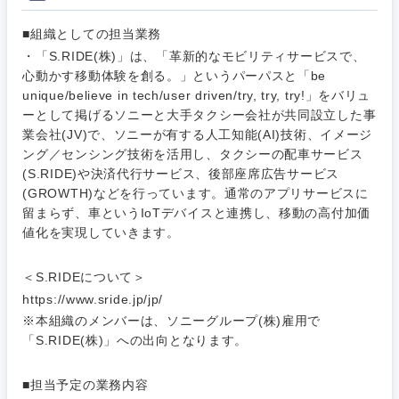
■組織としての担当業務
・「S.RIDE(株)」は、「革新的なモビリティサービスで、
心動かす移動体験を創る。」というパーパスと「be
unique/believe in tech/user driven/try, try, try!」をバリュ
ーとして掲げるソニーと大手タクシー会社が共同設立した事
業会社(JV)で、ソニーが有する人工知能(AI)技術、イメージ
ご希望条件を入力ください
ご希望の職種を選択してください
ご希望の職種を選択してください
ご希望の業界を選択してください
ご希望の勤務地を選択してください
ング／センシング技術を活用し、タクシーの配車サービス
(S.RIDE)や決済代行サービス、後部座席広告サービス
(GROWTH)などを行っています。通常のアプリサービスに
経営企
経営企画・事業企画
留まらず、車というIoTデバイスと連携し、移動の高付加価
商社・卸
北海道・東北地方
画・事業
すべての経営企画・事業企
希望年収
値化を実現していきます。
企画
画
経営ボード
北海道
青森県
エネルギー・資源・環境
＜S.RIDEについて＞
20代
30代
経営ボー
事業企画・事業開発
https://www.sride.jp/jp/
管理
推奨年齢
ド
秋田県
岩手県
自動車・機械・船舶
※本組織のメンバーは、ソニーグループ(株)雇用で
40代
50代
「S.RIDE(株)」への出向となります。
事業管理
SCM
管理
宮城県
山形県
電気・電子・半導体
■担当予定の業務内容
人事
新規事業企画・立上げ
SCM