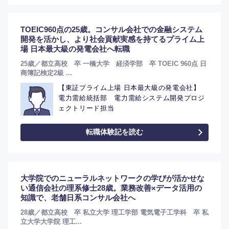
TOEIC960点の25歳。コンサル会社での金融システム
開発を活かし、より社会貢献実感を持てるプライム上
場 日本最大級の発電会社へ転職
25歳／都立高校 卒 一橋大学 経済学部 卒 TOEIC 960点 日
商簿記検定2級 ...
【東証プライム上場 日本最大級の発電会社】
電力需給統括部 電力需給システム開発プロジ
ェクトリード担当
転職体験記を読む
大学院でのニューラルネットワークの学びが活かせな
い通信会社の理系修士28歳。業務改善×データ活用の
知識で、老舗日系コンサル会社へ
28歳／都立高校 卒 私立大学 理工学部 電気電子工学科 卒 私
立大学大学院 理工...