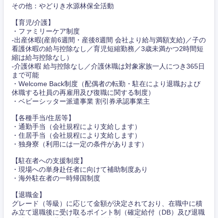
その他：やどりき水源林保全活動
【育児/介護】
・ファミリーケア制度
-出産休暇(産前6週間・産後8週間 会社より給与満額支給)／子の
看護休暇の給与控除なし／育児短縮勤務／3歳未満かつ2時間短
縮は給与控除なし）
-介護休暇 給与控除なし／介護休職は対象家族一人につき365日
まで可能
・Welcome Back制度（配偶者の転勤・駐在により退職および
休職する社員の再雇用及び復職に関する制度）
・ベビーシッター派遣事業 割引券承認事業主
【各種手当/住居等】
・通勤手当（会社規程により支給します）
甲信越・北陸
・住居手当（会社規程により支給します）
・独身寮（利用には一定の条件があります）
新潟県
富山県
【駐在者への支援制度】
・現場への単身赴任者に向けて補助制度あり
・海外駐在者の一時帰国制度
石川県
福井県
【退職金】
グレード（等級）に応じて金額が決定されており、在職中に積
山梨県
長野県
み立て退職後に受け取るポイント制（確定給付（DB）及び退職