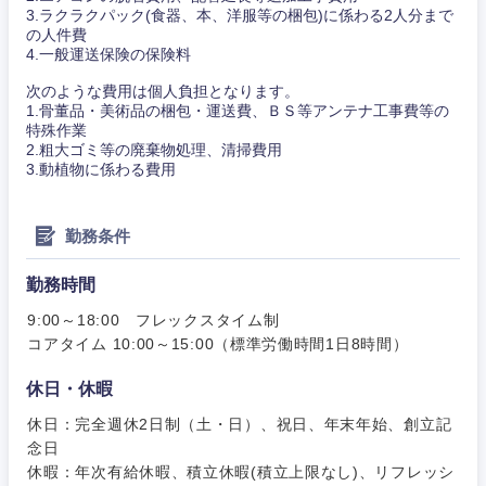
岐阜県
静岡県
3.ラクラクパック(食器、本、洋服等の梱包)に係わる2人分まで
の人件費
4.一般運送保険の保険料
愛知県
三重県
次のような費用は個人負担となります。
1.骨董品・美術品の梱包・運送費、ＢＳ等アンテナ工事費等の
特殊作業
2.粗大ゴミ等の廃棄物処理、清掃費用
3.動植物に係わる費用
勤務条件
勤務時間
9:00～18:00 フレックスタイム制
コアタイム 10:00～15:00（標準労働時間1日8時間）
休日・休暇
休日：完全週休2日制（土・日）、祝日、年末年始、創立記
念日
休暇：年次有給休暇、積立休暇(積立上限なし)、リフレッシ