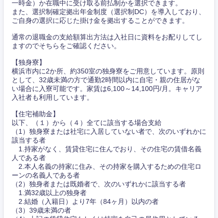
一時金）か在職中に受け取る前払制かを選択できます。
また、選択制確定拠出年金制度（選択制DC）を導入しており、
ご自身の選択に応じた掛け金を拠出することができます。
通常の退職金の支給額算出方法は入社日に資料をお配りしてし
ますのでそちらをご確認ください。
【独身寮】
横浜市内に2か所、約350室の独身寮をご用意しています。原則
として、32歳未満の方で通勤2時間以内に自宅・親の住居がな
い場合に入寮可能です。家賃は6,100～14,100円/月。キャリア
入社者も利用しています。
【住宅補助金】
以下、（１）から（４）全てに該当する場合支給
（1）独身寮または社宅に入居していない者で、次のいずれかに
該当する者
1.持家がなく、賃貸住宅に住んでおり、その住宅の賃借名義
人である者
2.本人名義の持家に住み、その持家を購入するための住宅ロ
ーンの名義人である者
（2）独身者または既婚者で、次のいずれかに該当する者
1.満32歳以上の独身者
2.結婚（入籍日）より7年（84ヶ月）以内の者
（3）39歳未満の者