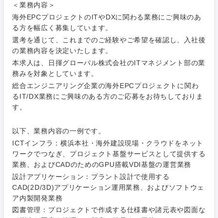
＜業務内容＞
海外EPCプロジェクトのITやDXに関わる業務にご興味のあ
る方を幅広く募集しています。
選考を通じて、これまでのご経験やご希望を確認し、入社後
の業務内容を決定いたします。
本求人は、日揮グローバル株式会社のITマネジメント部の業
務みを対象としています。
総合エンジニアリング企業の海外EPCプロジェクトに関わ
るIT/DX業務にご興味のある方のご応募をお待ちしておりま
す。
以下、業務内容の一例です。
ご希望条件を入力ください
ご希望の職種を選択してください
ご希望の職種を選択してください
ご希望の業界を選択してください
ご希望の勤務地を選択してください
ICTインフラ：横浜本社・海外建設現場・クラウドをネット
ワークでつなぎ、プロジェクト基盤サービスとして提供する
業務、およびCADのためのGPU搭載VDI基盤の運営業務
経営企
経営企画・事業企画
商社・卸
北海道・東北地方
画・事業
すべての経営企画・事業企
設計アプリケーション：プラント設計で使用する
希望年収
企画
画
CAD(2D/3D)アプリケーション運用業務、およびソフトウェ
経営ボード
北海道
青森県
エネルギー・資源・環境
ア内製開発業務
20代
30代
経営ボー
図書管理：プロジェクトで作成する仕様書や諸元表や図面な
事業企画・事業開発
管理
推奨年齢