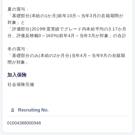
近畿地方
夏の賞与 :
「基礎部分(本給の1か月)前年10月～当年3月の在籍期間が
滋賀県
京都府
対象」と
「評価部分(2019年度実績でグレード内本給平均の3.17か月
分、評価反映幅0～160%)前年4月～当年3月が対象」の合計
大阪府
兵庫県
冬の賞与 :
奈良県
和歌山県
「基礎部分のみ(本給の2か月分)当年4月～当年9月の在籍期
間が対象」
加入保険
社会保険完備
Recruiting No.
01004388000948