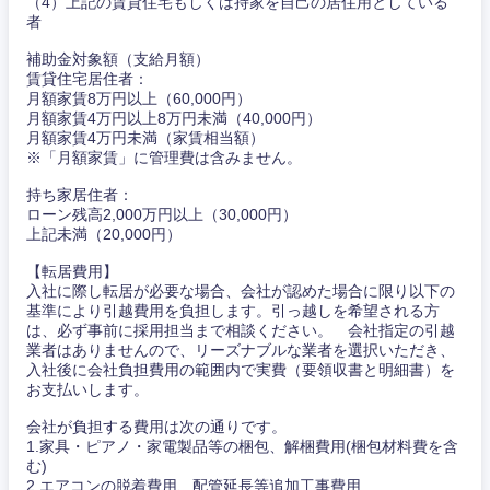
（4）上記の賃貸住宅もしくは持家を自己の居住用としている
者
補助金対象額（支給月額）
賃貸住宅居住者：
月額家賃8万円以上（60,000円）
月額家賃4万円以上8万円未満（40,000円）
月額家賃4万円未満（家賃相当額）
※「月額家賃」に管理費は含みません。
持ち家居住者：
ローン残高2,000万円以上（30,000円）
上記未満（20,000円）
【転居費用】
入社に際し転居が必要な場合、会社が認めた場合に限り以下の
基準により引越費用を負担します。引っ越しを希望される方
は、必ず事前に採用担当まで相談ください。 会社指定の引越
業者はありませんので、リーズナブルな業者を選択いただき、
入社後に会社負担費用の範囲内で実費（要領収書と明細書）を
お支払いします。
会社が負担する費用は次の通りです。
東海地方
1.家具・ピアノ・家電製品等の梱包、解梱費用(梱包材料費を含
む)
2.エアコンの脱着費用、配管延長等追加工事費用