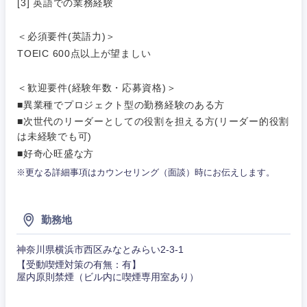
[3] 英語での業務経験
法律・特許事務所・監査法人
不動産専
門職
＜必須要件(英語力)＞
TOEIC 600点以上が望ましい
人材・アウトソーシング
関東地方
建設・施
工管理
＜歓迎要件(経験年数・応募資格)＞
茨城県
栃木県
サービス
■異業種でプロジェクト型の勤務経験のある方
事務職
■次世代のリーダーとしての役割を担える方(リーダー的役割
群馬県
埼玉県
は未経験でも可)
その他
その他
■好奇心旺盛な方
千葉県
東京都
※更なる詳細事項はカウンセリング（面談）時にお伝えします。
神奈川県
勤務地
神奈川県横浜市西区みなとみらい2-3-1
【受動喫煙対策の有無：有】
屋内原則禁煙（ビル内に喫煙専用室あり）