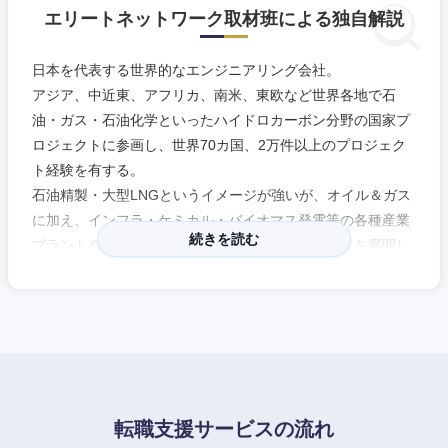
エリートネットワーク取材班による独自解説
日本を代表する世界的なエンジニアリング会社。
アジア、中近東、アフリカ、南米、東欧など世界各地で石
油・ガス・石油化学といったハイドロカーボン分野の国家プ
ロジェクトに参画し、世界70カ国、2万件以上のプロジェク
中国・四国地方
ト経験を有する。
石油精製・大型LNGというイメージが強いが、オイル＆ガス
鳥取県
島根県
に加え、インフラ・ケミカル・バイオマス発電等の各種産業
続きを読む
プラントや商業施設、環境保全施設等、幅広く事業を展開し
岡山県
広島県
ている。
山口県
徳島県
2019年にホールディングス体制に移行し、各事業会社のスピ
ード感が向上。海外での仕事も多いため、自由闊達で風通し
香川県
愛媛県
の良い社風。
プロジェクトベースの働き方なので、中途採用者も馴染み易
い環境。
高知県
転職支援サービスの流れ