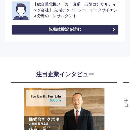
【総合重電機メーカー直系 老舗コンサルティ
ング会社】 先端テクノロジー・データサイエン
ス分野のコンサルタント
転職体験記を読む
注目企業インタビュー
子
日