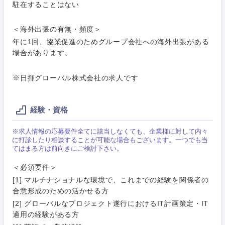
転勤なし
海外勤務あり
駐在することはない
タント
技術職（モノづくり）
小売・通販・外食
年間休日120日以
＜海外出張の有無・頻度＞
専門職
フルリモート
上
年に1回、協業促進のためグループ会社への海外出張がある
金融専門職
場合があります。
IT・通信
技術職
完全週休2日制
社宅・家賃補助有
（IT）、
メディカル
Webサー
※日揮グローバル株式会社の求人です
ビス・制
WEBサービス
作、ゲー
不動産専門職
ム
経験・資格
コンサル・シンクタンク
建設・施工管理
技術職
※求人情報の応募要件全てに該当しなくても、企業様に対して内々
（モノづ
に打診したり相談することが可能な場合もございます。一つでも当
広告・宣伝・印刷
くり）
事務職
てはまる方は前向きにご検討下さい。
＜必須要件＞
金融専門
その他
マスメディア
[1] マルチナショナルな環境で、これまでの経験を関係者の
職
合意形成のための活かせる方
[2] グローバルなプロジェクト遂行におけるIT計画策定・IT
エンターテイメント
メディカ
適用の経験がある方
ル