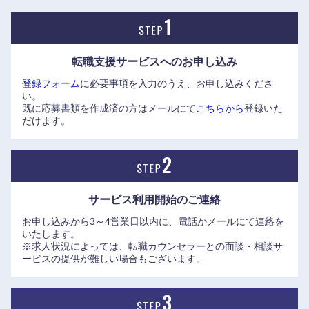
※（株）エリートネットワークHPに日揮株式会社の企業イン
タビューを掲載しております。是非ご覧ください。
■執行役員 インフラ統括本部長代行 兼 国内インフラプ
転職支援サービスへの
お申し込み
ロジェクト本部長：山口 康春氏
登録フォーム
に必要事項を入力のうえ、お申し込みくださ
https://www.elite-network.co.jp/interview_kigyo/118.html
い。
既に応募書類を作成済の方はメールにて
こちらから
登録いた
だけます。
サービス利用開始の
ご連絡
お申し込みから3～4営業日以内に、電話かメールにて連絡を
いたします。
※求人状況によっては、転職カウンセラーとの面談・相談サ
ービスの提供が難しい場合もございます。