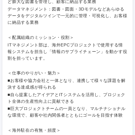
ド
ど膨大な図書を管理し、顧客に納品する業務
秋田県
岩手県
自動車・機械・船舶
データマネジメント：図書・図面・3Dモデルなどあらゆる
40代
50代
事業管理
SCM
管理
データをデジタルツインで一元的に管理・可視化し、お客様
宮城県
山形県
に納品する業務
電気・電子・半導体
人事
新規事業企画・立上げ
SCM
福島県
＜配属組織のミッション・役割＞
素材・化学・金属
フリーワード
マーケティング
ITマネジメント部は、海外EPCプロジェクトで使用する情
M&A・事業投資
人事
報システムを担当し「情報のサプライチェーン」を動かす役
割を担っています。
営業
食品・化粧品・アパレル・消費財
マーケテ
経営企画
こだわり条件を入力ください
ィング
＜仕事のやりがい・魅力＞
サービス
メディカル・ヘルスケア・ライフサイエンス
政策渉外
急募
第二新卒
■お客様や協力会社と一体となり、連携して様々な課題を解
営業
決する達成感が得られる
クリエイティブ
■自ら提案したアイデアとITシステムを活用し、プロジェク
その他企画業務
金融
スタートアップ企
サービス
上場企業
ト全体の生産性向上に貢献できる
業
コンサルタント
■巨大プロジェクトチームの一員となり、マルチナショナル
クリエイ
建設・不動産
な環境で、顧客や社内関係者とともにゴールを目指す体験
ティブ
外資系企業
英語を活かす
専門職
＜海外駐在の有無・頻度＞
倉庫・運輸・物流
コンサル
技術職（IT）、Webサービス・制作、ゲーム