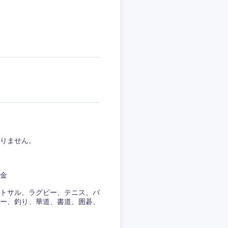
愛媛県
りません。
助金
トサル、ラグビー、テニス、バ
ー、釣り、華道、書道、囲碁、