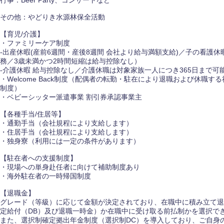
その他：やどりき水源林保全活動
【育児/介護】
・ファミリーケア制度
-出産休暇(産前6週間・産後8週間 会社より給与満額支給)／子の看護
務／3歳未満かつ2時間短縮は給与控除なし）
海外
-介護休暇 給与控除なし／介護休職は対象家族一人につき365日まで可
・Welcome Back制度（配偶者の転勤・駐在により退職および休職
制度）
佐賀県
・ベビーシッター派遣事業 割引券承認事業主
熊本県
【各種手当/住居等】
・通勤手当（会社規程により支給します）
宮崎県
・住居手当（会社規程により支給します）
・独身寮（利用には一定の条件があります）
沖縄県
【駐在者への支援制度】
・現場への単身赴任者に向けて補助制度あり
・海外駐在者の一時帰国制度
【退職金】
グレード（等級）に応じて金額が決定されており、在職中に積み立て退
定給付（DB）及び退職一時金）か在職中に受け取る前払制かを選択で
また、選択制確定拠出年金制度（選択制DC）を導入しており、ご自身