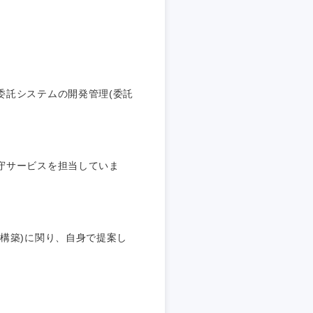
埼玉県
東京都
委託システムの開発管理(委託
企業
守サービスを担当していま
を活かす
リモート
構築)に関り、自身で提案し
・家賃補助有