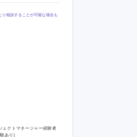
たり相談することが可能な場合も
静岡県
三重県
ロジェクトマネージャー経験者
験あり)