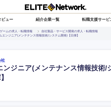
タビュー
紹介企業一覧
転職支援サービ
、ゲームの求人・転職情報
自社製品・サービス開発の求人・転職情報
ムエンジニア(メンテナンス情報技術/システム開発)【日揮】
会社
エンジニア(メンテナンス情報技術/
入力ください
選択してください
選択してください
選択してください
を選択してください
揮】
地方
すべての経営企画・事業企画
関東地方
環境
青森県
事業企画・事業開発
茨城県
20代
30代
40代
50代