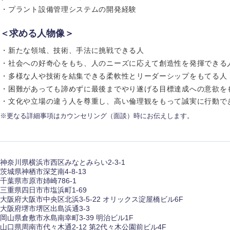
・プラント設備管理システムの開発経験
＜求める人物像＞
・新たな領域、技術、手法に挑戦できる人
・社会への好奇心をもち、人のニーズに応えて創造性を発揮できる
・多様な人や技術を結集できる柔軟性とリーダーシップをもてる人
・困難があっても諦めずに最後までやり遂げる目標達成への意欲を
・文化や立場の違う人を尊重し、高い倫理観をもって誠実に行動で
※更なる詳細事項はカウンセリング（面談）時にお伝えします。
神奈川県横浜市西区みなとみらい2-3-1
中国・四国地方
茨城県神栖市深芝南4-8-13
千葉県市原市姉崎786-1
京都府
鳥取県
三重県四日市市塩浜町1-69
大阪府大阪市中央区北浜3-5-22 オリックス淀屋橋ビル6F
大阪府堺市堺区出島浜通3-3
兵庫県
岡山県
岡山県倉敷市水島南幸町3-39 明治ビル1F
山口県周南市代々木通2-12 第2代々木公園前ビル4F
和歌山県
山口県