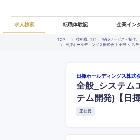
求人検索
転職体験記
企業イン
技術職（IT）、Webサービス・制作
TOP
日揮ホールディングス株式会社 全般_システ
日揮ホールディングス株式
全般_システム
ご希望条件を
ご希望の職種を
ご希望の職種を
ご希望の業界を
ご希望の勤務地
テム開発)【日
希望年収
経営企画・事業企画
経営企画・事業企画
正社員
商社・卸
北海道・東北
エネルギー・資源・
経営ボード
経営ボード
北海道
推奨年齢
自動車・機械・船舶