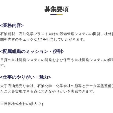
岩手県
事業管理
群馬県
募集要項
山形県
新規事業企画・立上げ
千葉県
M&A・事業投資
神奈川県
レル・消費財
<業務内容>
経営企画
を入力ください
ケア・ライフサイエンス
石油精製・石油化学プラント向けの設備管理システムの開発、社外
政策渉外
開発内容のチェックなど)を担当していただきます。
その他企画業務
第二新卒
上場
<配属組織のミッション・役割>
日揮の自社開発システムの開発および保守や自社開発システムの保
す。
外資系企業
英語
<仕事のやりがい・魅力>
海外勤務あり
フル
大手石油元売り会社、石油化学・化学会社の顧客とデータ基盤整備(
たことを実現できる点に大きなやりがいを実感できます。
ンク
完全週休2日制
社宅
※日揮株式会社の求人です