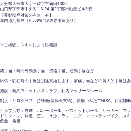
大分県大分市大字三佐字古新田1300
山口県宇部市中央町1-6-24 第2宇部不動産ビル3階
香川県
【受動喫煙対策の有無：有】
高知県
屋内原則禁煙（ビル内に喫煙専用室あり）
※ご経験、スキルにより応相談
諸手当：時間外勤務手当、資格手当、通勤手当など
出張・駐在時の手当は別途支給します。家族手当などの属人的手当はあ
施設：契約フィットネスクラブ、社内マッサージルーム
制度：リロクラブ、持株会(奨励金支給)、職場つみたてNISA、住宅補
クラブ活動：野球、バレーボール、バスケットボール、サッカー、フッ
ドミントン、剣道、空手、水泳、ランニング、マウンテンバイク、スキ
盆栽、将棋
行事：Beer Party、コンサートなど