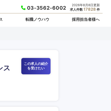
2026年8月8日更新
03-3562-6002
17828
求人件数
件
ス
転職ノウハウ
採用担当者様へ
この求人の紹介
シス
を受けたい
栃木県