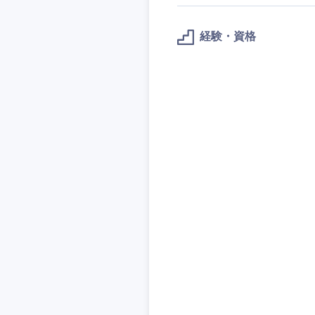
技術職（IT）、Webサービ
技術職（IT）、Webサービ
マスメディア
制作、ゲーム
経験・資格
技術職（モノづくり）
エンターテイメント
技術職（モノづくり）
法律・特許事務所・
金融専門職
人材・アウトソーシ
金融専門職
甲信越・北陸
メディカル
サービス
新潟県
メディカル
その他
不動産専門職
石川県
不動産専門職
建設・施工管理
山梨県
建設・施工管理
事務職
事務職
その他
その他