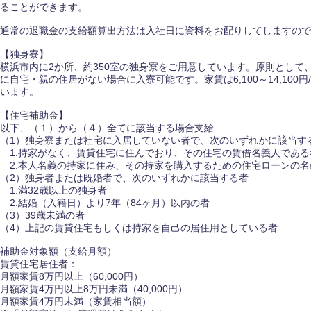
ることができます。
通常の退職金の支給額算出方法は入社日に資料をお配りしてしますので
【独身寮】
横浜市内に2か所、約350室の独身寮をご用意しています。原則として、
に自宅・親の住居がない場合に入寮可能です。家賃は6,100～14,100
います。
【住宅補助金】
以下、（１）から（４）全てに該当する場合支給
（1）独身寮または社宅に入居していない者で、次のいずれかに該当す
1.持家がなく、賃貸住宅に住んでおり、その住宅の賃借名義人である
2.本人名義の持家に住み、その持家を購入するための住宅ローンの名
（2）独身者または既婚者で、次のいずれかに該当する者
1.満32歳以上の独身者
2.結婚（入籍日）より7年（84ヶ月）以内の者
（3）39歳未満の者
（4）上記の賃貸住宅もしくは持家を自己の居住用としている者
補助金対象額（支給月額）
賃貸住宅居住者：
選択する
選択する
選択する
選択する
月額家賃8万円以上（60,000円）
月額家賃4万円以上8万円未満（40,000円）
月額家賃4万円未満（家賃相当額）