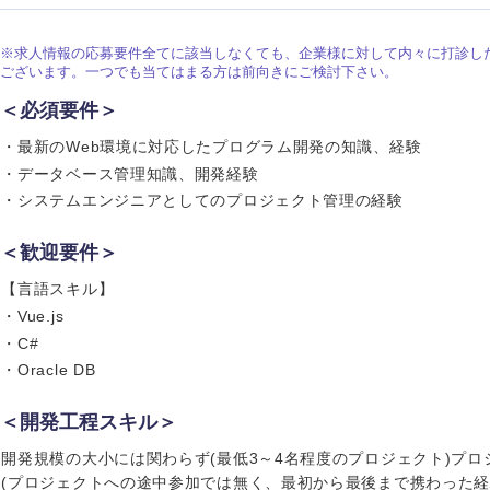
ス・制作、ゲーム
ス・
選択する
※求人情報の応募要件全てに該当しなくても、企業様に対して内々に打診し
ございます。一つでも当てはまる方は前向きにご検討下さい。
監査法人
＜必須要件＞
ング
・最新のWeb環境に対応したプログラム開発の知識、経験
東海地方
・データベース管理知識、開発経験
・システムエンジニアとしてのプロジェクト管理の経験
富山県
岐阜県
福井県
愛知県
＜歓迎要件＞
長野県
【言語スキル】
・Vue.js
・C#
・Oracle DB
＜開発工程スキル＞
開発規模の大小には関わらず(最低3～4名程度のプロジェクト)プ
(プロジェクトへの途中参加では無く、最初から最後まで携わった経