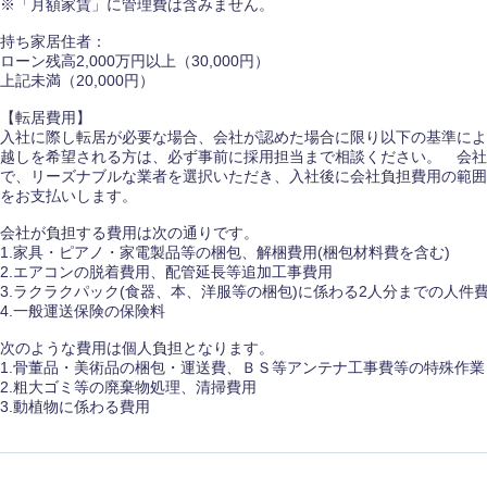
※「月額家賃」に管理費は含みません。
持ち家居住者：
ローン残高2,000万円以上（30,000円）
上記未満（20,000円）
【転居費用】
入社に際し転居が必要な場合、会社が認めた場合に限り以下の基準によ
越しを希望される方は、必ず事前に採用担当まで相談ください。 会社
で、リーズナブルな業者を選択いただき、入社後に会社負担費用の範囲
をお支払いします。
会社が負担する費用は次の通りです。
1.家具・ピアノ・家電製品等の梱包、解梱費用(梱包材料費を含む)
2.エアコンの脱着費用、配管延長等追加工事費用
3.ラクラクパック(食器、本、洋服等の梱包)に係わる2人分までの人件
4.一般運送保険の保険料
次のような費用は個人負担となります。
1.骨董品・美術品の梱包・運送費、ＢＳ等アンテナ工事費等の特殊作業
2.粗大ゴミ等の廃棄物処理、清掃費用
3.動植物に係わる費用