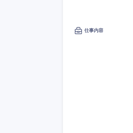
秋田県
管理
管理
電気・電子・半導体
宮城県
フリーワード
SCM
SCM
素材・化学・金属
福島県
食品・化粧品・アパ
仕事内容
人事
人事
こだわり条件
メディカル・ヘルス
マーケティング
マーケティング
金融
急募
営業
建設・不動産
営業
倉庫・運輸・物流
サービス
スタートアップ企業
サービス
小売・通販・外食
クリエイティブ
クリエイティブ
IT・通信
転勤なし
コンサルタント
WEBサービス
コンサルタント
コンサル・シンクタ
年間休日120日以上
専門職
専門職
広告・宣伝・印刷