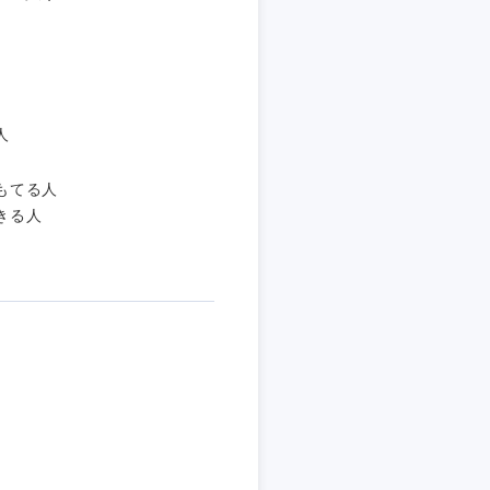
人
もてる人
きる人
島根県
広島県
徳島県