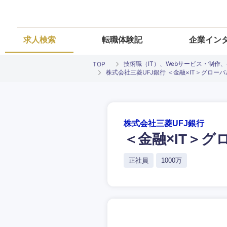
求人検索
転職体験記
企業イン
技術職（IT）、Webサービス・制作
TOP
株式会社三菱UFJ銀行 ＜金融×IT＞グロー
株式会社三菱UFJ銀行
＜金融×IT＞
ご希望条件を
ご希望の職種を
ご希望の職種を
ご希望の業界を
ご希望の勤務地
正社員
1000万
希望年収
経営企画・事業企画
経営企画・事業企画
商社・卸
北海道・東北
エネルギー・資源・
経営ボード
経営ボード
北海道
推奨年齢
自動車・機械・船舶