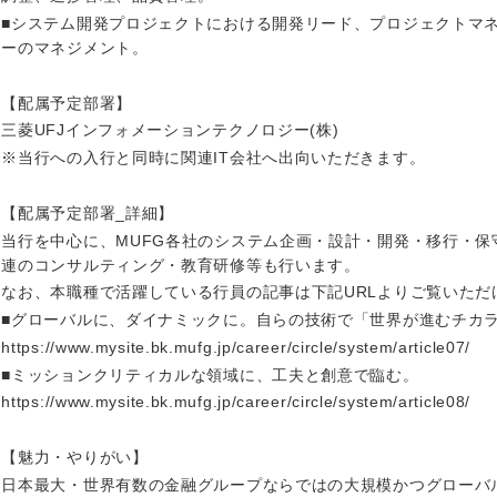
ス・制作、ゲーム
ス・
■システム開発プロジェクトにおける開発リード、プロジェクトマ
ーのマネジメント。
選択する
【配属予定部署】
監査法人
三菱UFJインフォメーションテクノロジー(株)
ング
東海地方
※当行への入行と同時に関連IT会社へ出向いただきます。
富山県
岐阜県
【配属予定部署_詳細】
当行を中心に、MUFG各社のシステム企画・設計・開発・移行・保
福井県
愛知県
連のコンサルティング・教育研修等も行います。
長野県
なお、本職種で活躍している行員の記事は下記URLよりご覧いただ
■グローバルに、ダイナミックに。自らの技術で「世界が進むチカ
https://www.mysite.bk.mufg.jp/career/circle/system/article07/
■ミッションクリティカルな領域に、工夫と創意で臨む。
https://www.mysite.bk.mufg.jp/career/circle/system/article08/
【魅力・やりがい】
日本最大・世界有数の金融グループならではの大規模かつグローバ