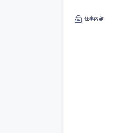
秋田県
管理
管理
電気・電子・半導体
宮城県
フリーワード
SCM
SCM
素材・化学・金属
仕事内容
福島県
食品・化粧品・アパ
人事
人事
こだわり条件
メディカル・ヘルス
マーケティング
マーケティング
金融
急募
営業
建設・不動産
営業
倉庫・運輸・物流
サービス
スタートアップ企業
サービス
小売・通販・外食
クリエイティブ
クリエイティブ
IT・通信
転勤なし
コンサルタント
WEBサービス
コンサルタント
コンサル・シンクタ
年間休日120日以上
専門職
専門職
広告・宣伝・印刷