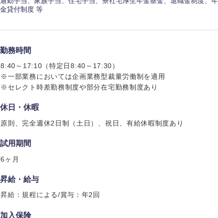
通勤手当、家族手当、住宅手当、寮社宅厚生年金基金、退職金制度、年
金貸付制度 等
勤務時間
8:40～17:10（特定日8:40～17:30）
※一部業務においては企画業務型裁量労働制を適用
※セレクト時差勤務制度や部分在宅勤務制度あり
休日・休暇
原則、完全週休2日制（土日）、祝日、有給休暇制度あり
試用期間
6ヶ月
昇給・給与
選択する
選択する
選択する
選択する
昇給：規程による/賞与：年2回
加入保険