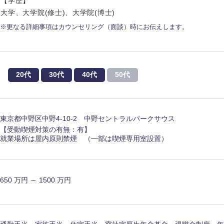
【学歴】
大学、大学院(修士)、大学院(博士)
※更なる詳細事項はカウンセリング（面談）時にお伝えします。
海外
20代
30代
40代
50代
佐賀県
熊本県
東京都中野区中野4-10-2 中野セントラルパークサウス
宮崎県
【受動喫煙対策の有無：有】
就業場所は屋内原則禁煙 （一部は喫煙専用室設置）
沖縄県
650 万円 ～ 1500 万円