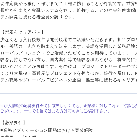
要件定義から移行・保守まで全工程に携わることが可能です。世界
根幹から支える金融システムを造り、維持することの社会的使命感は
テム開発に携わる者全員の誇りです。
【想定キャリアパス】
少なくとも入行後数年は開発現場でご活躍いただきます。担当プロ
ル・英語力・志向を踏まえて決定します。英語を活用した業務経験
ローバルプロジェクトでご活躍いただくことを期待しています。一
験をお持ちでない方も、国内案件等で経験を積みながら、将来的に
戦いただくことが可能です。その後は、プロジェクトリーダーやプ
てより大規模・高難度なプロジェクトを担うほか、銀行へ帰任し、M
テム戦略やグローバルITビジネスの企画・推進等に携わるキャリア
中国・四国地方
※求人情報の応募要件全てに該当しなくても、企業様に対して内々に打診し
ございます。一つでも当てはまる方は前向きにご検討下さい。
京都府
鳥取県
【必須要件】
兵庫県
岡山県
■業務アプリケーション開発における実装経験
和歌山県
山口県