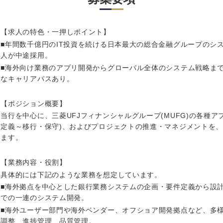
岩手県
事業管理
群馬県
山形県
新規事業企画・立上げ
千葉県
【求人の特色・一押しポイント】
M&A・事業投資
神奈川県
■年間数千億円のIT投資を続ける日本最大の総合金融グループのシ
レル・消費財
人が中途採用。
経営企画
を入力ください
ケア・ライフサイエンス
■海外向け業務のアプリ開発からグローバル全体のシステム戦略ま
政策渉外
なキャリアパスあり。
その他企画業務
第二新卒
上場
【ポジション概要】
当行を中心に、三菱UFJフィナンシャルグループ(MUFG)の各種ア
定義～移行・保守)、およびプロジェクトの推進・マネジメントを
外資系企業
英語
ます。
【業務内容・役割】
海外勤務あり
フル
具体的には下記のような業務を想定しています。
■海外拠点を中心とした銀行業務システムの企画・要件定義から設
ンク
での一連のシステム開発。
完全週休2日制
社宅
■海外ユーザー部門や海外ベンダー、オフショア開発拠点など、多
調整、進捗管理、品質管理。