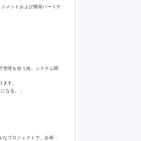
ネジメントおよび開発パートナ
静岡県
守管理を担う他、システム関
三重県
けます。
ラになる。」
ルなプロジェクトで、企画・