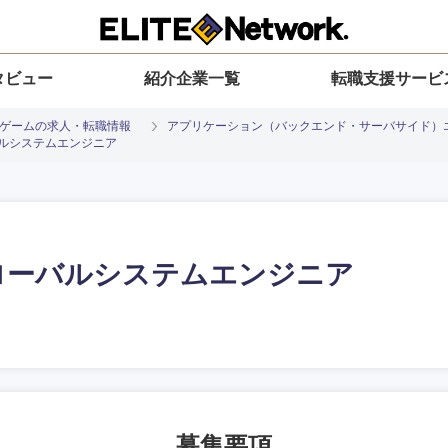
タビュー
紹介企業一覧
転職支援サービ
、ゲームの求人・転職情報
アプリケーション（バックエンド・サーバサイド）
バルシステムエンジニア
グローバルシステムエンジニア
入力ください
選択してください
選択してください
選択してください
を選択してください
地方
すべての経営企画・事業企画
関東地方
環境
青森県
事業企画・事業開発
茨城県
20代
30代
40代
50代
募集要項