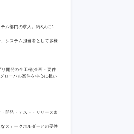
埼玉県
東京都
ステム部門の求人。約3人に1
で、システム担当者として多様
企業
プリ開発の全工程(企画・要件
、グローバル案件を中心に担い
を活かす
リモート
計・開発・テスト・リリースま
・家賃補助有
様なステークホルダーとの要件