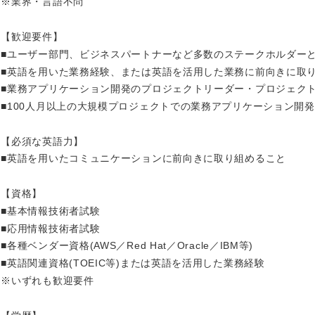
※業界・言語不問
香川県
【歓迎要件】
高知県
■ユーザー部門、ビジネスパートナーなど多数のステークホルダー
■英語を用いた業務経験、または英語を活用した業務に前向きに取
■業務アプリケーション開発のプロジェクトリーダー・プロジェク
■100人月以上の大規模プロジェクトでの業務アプリケーション開
【必須な英語力】
■英語を用いたコミュニケーションに前向きに取り組めること
【資格】
■基本情報技術者試験
■応用情報技術者試験
■各種ベンダー資格(AWS／Red Hat／Oracle／IBM等)
■英語関連資格(TOEIC等)または英語を活用した業務経験
※いずれも歓迎要件