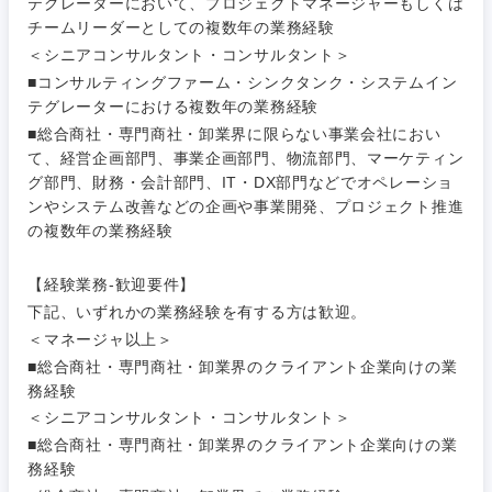
テグレーターにおいて、プロジェクトマネージャーもしくは
人材・アウトソーシング
群馬県
埼玉県
チームリーダーとしての複数年の業務経験
建設・施
＜シニアコンサルタント・コンサルタント＞
工管理
サービス
■コンサルティングファーム・シンクタンク・システムイン
千葉県
東京都
テグレーターにおける複数年の業務経験
事務職
■総合商社・専門商社・卸業界に限らない事業会社におい
神奈川県
その他
て、経営企画部門、事業企画部門、物流部門、マーケティン
その他
グ部門、財務・会計部門、IT・DX部門などでオペレーショ
ンやシステム改善などの企画や事業開発、プロジェクト推進
の複数年の業務経験
【経験業務-歓迎要件】
下記、いずれかの業務経験を有する方は歓迎。
＜マネージャ以上＞
■総合商社・専門商社・卸業界のクライアント企業向けの業
務経験
＜シニアコンサルタント・コンサルタント＞
■総合商社・専門商社・卸業界のクライアント企業向けの業
務経験