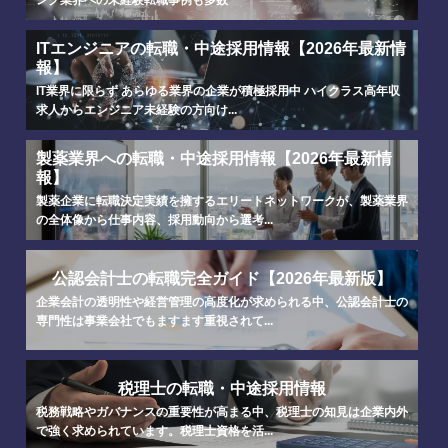
ンク業界への未経験転職事例も多数
ITエンジニアの転職・中途採用情報【2026年最新情
報】
IT業界に限らず あらゆる業界の企業が積極採用中 ハイクラス高年収
求人からエンジニア未経験の方向け...
製薬業界への転職・中途採用情報【2026年最新情
報】
製薬企業に転職決定実績を擁するエリートネットワークが、製薬業界
の全体像から仕事内容、採用動向から選考...
公認会計士の転職完全ガイド【2026年最新版】
企業会計の透明性や経営管理の高度化が求められる中、公認会計士の
専門性は事業会社でもますます重視されて...
税理士の転職・中途採用情報
税務戦略やガバナンスの重要性が高まる中、税理士の知見は企業内外
で強く求められています。税理士資格を活...