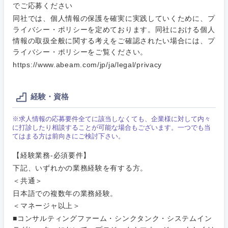
上
でご応募ください
金融専門職
同社では、個人情報の保護を確実に実践していくために、プ
IT・通信
技術職
ライバシー・ポリシーを定めております。同社における個人
完全週休2日制
社宅・家賃補助有
（IT）、
メディカル
情報の取扱全般に関する考えをご確認されたい場合には、プ
Webサー
ビス・制
WEBサービス
ライバシー・ポリシーをご覧ください。
作、ゲー
https://www.abeam.com/jp/ja/legal/privacy
不動産専門職
ム
コンサル・シンクタンク
建設・施工管理
技術職
経験・資格
（モノづ
広告・宣伝・印刷
くり）
事務職
※求人情報の応募要件全てに該当しなくても、企業様に対して内々
に打診したり相談することが可能な場合もございます。一つでも当
てはまる方は前向きにご検討下さい。
金融専門
その他
マスメディア
職
【経験業務-必須要件】
下記、いずれかの業務経験を有する方。
エンターテイメント
メディカ
＜共通＞
関東地方
ル
日本語での複数年の業務経験。
法律・特許事務所・監査法人
＜マネージャ以上＞
不動産専
茨城県
栃木県
■コンサルティングファーム・シンクタンク・システムイン
門職