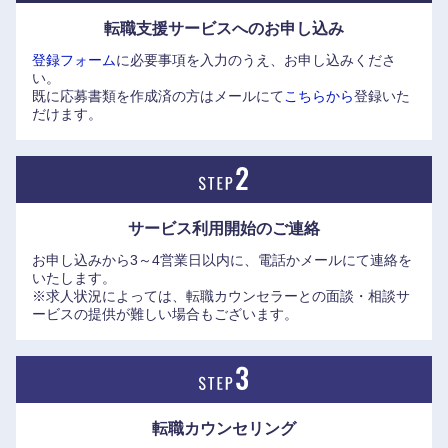
築かれているチームワークの良さ」、「人を公正に評価し、
中国・四国地方
転職支援サービスへの
お申し込み
大切に育てようとする文化(日系ファームならでは)」「経営
登録フォーム
に必要事項を入力のうえ、お申し込みくださ
層との近さ。(一緒のフロア。経営会議の議題をすべて共有。
鳥取県
島根県
い。
透明性。)」などが挙げられる。代表取締役の「お客さんに損
既に応募書類を作成済の方はメールにて
こちらから
登録いた
をさせないでください」といった言葉が響いた方も。
だけます。
岡山県
広島県
【メッセージ】
山口県
徳島県
●求人票に記載する【経験・資格】は、あくまでも理想的な
ものです。全ての項目に当てはまらなくても面接・内定に至
サービス利用開始の
ご連絡
香川県
愛媛県
るケースもありますので、まずは遠慮なくご相談下さいま
お申し込みから3～4営業日以内に、電話かメールにて連絡を
せ。
いたします。
●コンサルティング業界未経験の方も、まずは転職カウンセ
高知県
※求人状況によっては、転職カウンセラーとの面談・相談サ
ラーにご相談下さい。業務内容・求められる要件等につい
ービスの提供が難しい場合もございます。
て、丁寧にお話させて頂きます。
※100以上の教育プログラムがあり。意識の高い方であれ
ば、業界未経験でもプロに育つことのできる環境です。
●エリートネットワークのHP記事もぜひ併せてご覧くださ
転職カウンセリング
い。執行役員プリンシパル人事グループ統括のインタビュー