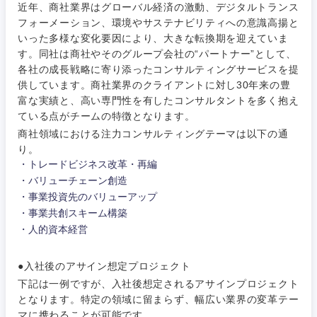
近年、商社業界はグローバル経済の激動、デジタルトランス
フォーメーション、環境やサステナビリティへの意識高揚と
いった多様な変化要因により、大きな転換期を迎えていま
す。同社は商社やそのグループ会社の“パートナー”として、
各社の成長戦略に寄り添ったコンサルティングサービスを提
供しています。商社業界のクライアントに対し30年来の豊
富な実績と、高い専門性を有したコンサルタントを多く抱え
ている点がチームの特徴となります。
商社領域における注力コンサルティングテーマは以下の通
ご希望条件を入力ください
ご希望の職種を選択してください
ご希望の職種を選択してください
ご希望の業界を選択してください
ご希望の勤務地を選択してください
り。
トレードビジネス改革・再編
バリューチェーン創造
経営企
経営企画・事業企画
事業投資先のバリューアップ
商社・卸
北海道・東北地方
画・事業
すべての経営企画・事業企
希望年収
事業共創スキーム構築
企画
画
人的資本経営
経営ボード
北海道
青森県
エネルギー・資源・環境
20代
30代
経営ボー
事業企画・事業開発
管理
●入社後のアサイン想定プロジェクト
推奨年齢
ド
秋田県
岩手県
自動車・機械・船舶
下記は一例ですが、入社後想定されるアサインプロジェクト
40代
50代
事業管理
となります。特定の領域に留まらず、幅広い業界の変革テー
SCM
管理
宮城県
山形県
マに携わることが可能です。