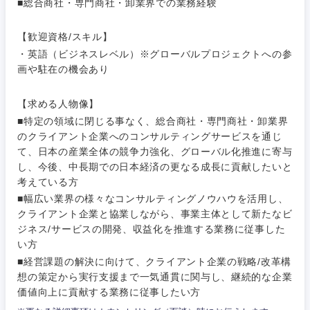
■総合商社・専門商社・卸業界での業務経験
【歓迎資格/スキル】
・英語（ビジネスレベル）※グローバルプロジェクトへの参
画や駐在の機会あり
【求める人物像】
■特定の領域に閉じる事なく、総合商社・専門商社・卸業界
のクライアント企業へのコンサルティングサービスを通じ
て、日本の産業全体の競争力強化、グローバル化推進に寄与
し、今後、中長期での日本経済の更なる成長に貢献したいと
考えている方
■幅広い業界の様々なコンサルティングノウハウを活用し、
クライアント企業と協業しながら、事業主体として新たなビ
ジネス/サービスの開発、収益化を推進する業務に従事した
い方
■経営課題の解決に向けて、クライアント企業の戦略/改革構
想の策定から実行支援まで一気通貫に関与し、継続的な企業
価値向上に貢献する業務に従事したい方
甲信越・北陸