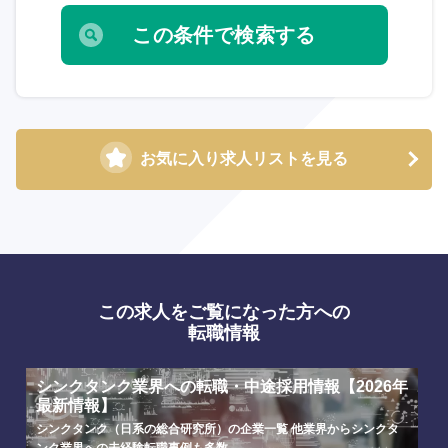
選択する
選択する
選択する
選択する
お気に入り求人リストを見る
この求人をご覧になった方への
転職情報
シンクタンク業界への転職・中途採用情報【2026年
最新情報】
シンクタンク（日系の総合研究所）の企業一覧 他業界からシンクタ