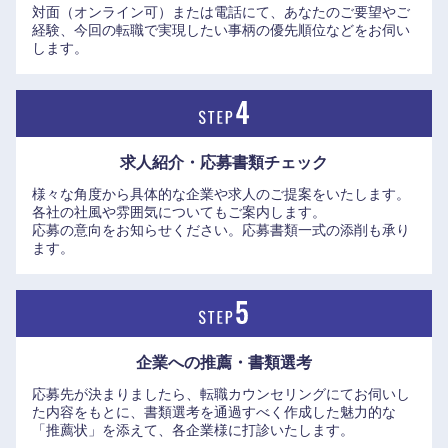
対面（オンライン可）または電話にて、あなたのご要望やご
です。
経験、今回の転職で実現したい事柄の優先順位などをお伺い
https://www.elite-network.co.jp/x/feature/view52_1.html
します。
求人紹介・応募書類
チェック
様々な角度から具体的な企業や求人のご提案をいたします。
各社の社風や雰囲気についてもご案内します。
応募の意向をお知らせください。応募書類一式の添削も承り
ます。
企業への推薦・書類選考
応募先が決まりましたら、転職カウンセリングにてお伺いし
た内容をもとに、書類選考を通過すべく作成した魅力的な
「推薦状」を添えて、各企業様に打診いたします。