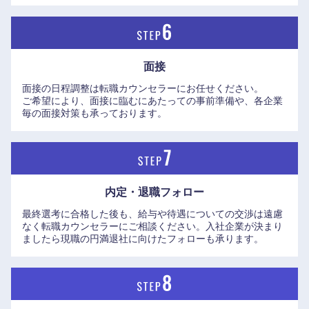
面接
面接の日程調整は転職カウンセラーにお任せください。
ご希望により、面接に臨むにあたっての事前準備や、各企業
九州・沖縄
毎の面接対策も承っております。
福岡県
佐賀県
長崎県
熊本県
内定・退職フォロー
最終選考に合格した後も、給与や待遇についての交渉は遠慮
大分県
宮崎県
なく転職カウンセラーにご相談ください。入社企業が決まり
ましたら現職の円満退社に向けたフォローも承ります。
鹿児島県
沖縄県