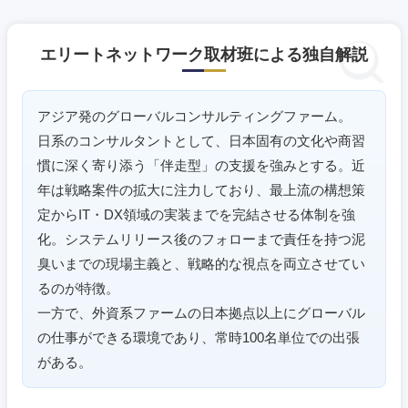
滋賀県
京都府
エリートネットワーク取材班による独自解説
大阪府
兵庫県
アジア発のグローバルコンサルティングファーム。
奈良県
和歌山県
日系のコンサルタントとして、日本固有の文化や商習
慣に深く寄り添う「伴走型」の支援を強みとする。近
年は戦略案件の拡大に注力しており、最上流の構想策
定からIT・DX領域の実装までを完結させる体制を強
化。システムリリース後のフォローまで責任を持つ泥
臭いまでの現場主義と、戦略的な視点を両立させてい
るのが特徴。
一方で、外資系ファームの日本拠点以上にグローバル
の仕事ができる環境であり、常時100名単位での出張
がある。