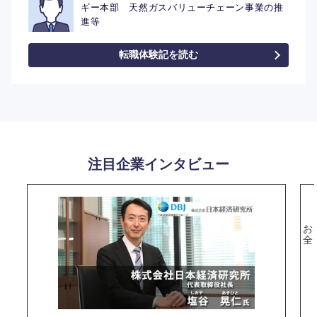
ギー本部 天然ガスバリューチェーン事業の推
進等
転職体験記を読む
注目企業インタビュー
お
全