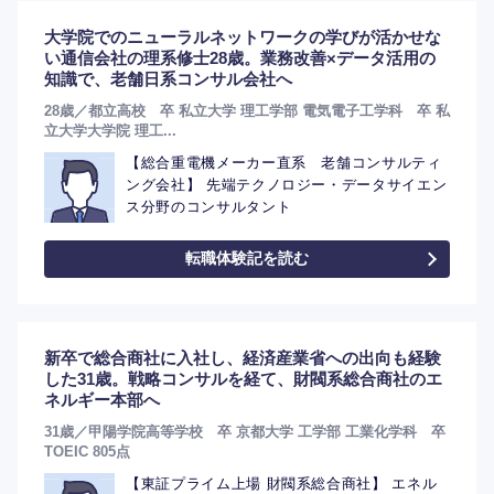
大学院でのニューラルネットワークの学びが活かせな
い通信会社の理系修士28歳。業務改善×データ活用の
知識で、老舗日系コンサル会社へ
28歳／都立高校 卒 私立大学 理工学部 電気電子工学科 卒 私
立大学大学院 理工...
【総合重電機メーカー直系 老舗コンサルティ
ング会社】 先端テクノロジー・データサイエン
ス分野のコンサルタント
転職体験記を読む
新卒で総合商社に入社し、経済産業省への出向も経験
した31歳。戦略コンサルを経て、財閥系総合商社のエ
ネルギー本部へ
31歳／甲陽学院高等学校 卒 京都大学 工学部 工業化学科 卒
TOEIC 805点
【東証プライム上場 財閥系総合商社】 エネル