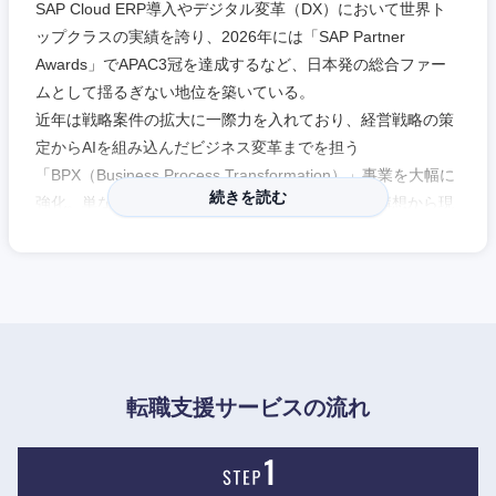
SAP Cloud ERP導入やデジタル変革（DX）において世界ト
ップクラスの実績を誇り、2026年には「SAP Partner
Awards」でAPAC3冠を達成するなど、日本発の総合ファー
ムとして揺るぎない地位を築いている。
近年は戦略案件の拡大に一際力を入れており、経営戦略の策
定からAIを組み込んだビジネス変革までを担う
「BPX（Business Process Transformation）」事業を大幅に
続きを読む
強化。単なるシステム導入に留まらず、最上流の構想から現
場のオペレーション高度化までをリード。
案件内訳は、企業の基幹を支えるITコンサルティングと、戦
略策定や組織変革を担うビジネスコンサルティングがバラン
ス良く構成されており、顧客の持続的な価値創造を支援して
いる。
長期的な視点を持って顧客との関係を築く方針で、10年来の
転職支援サービスの流れ
付き合いのあるクライアント企業も少なくない。
他ファームからの転職者の声としては、「フラットな関係で