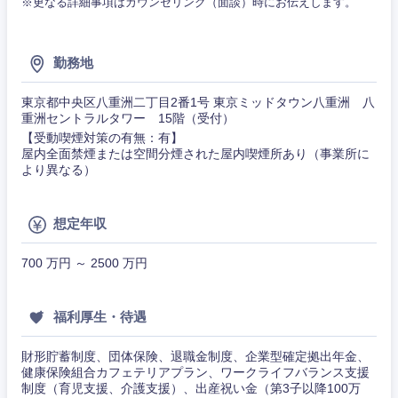
※更なる詳細事項はカウンセリング（面談）時にお伝えします。
新潟県
富山県
勤務地
石川県
福井県
東京都中央区八重洲二丁目2番1号 東京ミッドタウン八重洲 八
重洲セントラルタワー 15階（受付）
【受動喫煙対策の有無：有】
山梨県
長野県
屋内全面禁煙または空間分煙された屋内喫煙所あり（事業所に
より異なる）
想定年収
700 万円 ～ 2500 万円
福利厚生・待遇
財形貯蓄制度、団体保険、退職金制度、企業型確定拠出年金、
健康保険組合カフェテリアプラン、ワークライフバランス支援
制度（育児支援、介護支援）、出産祝い金（第3子以降100万