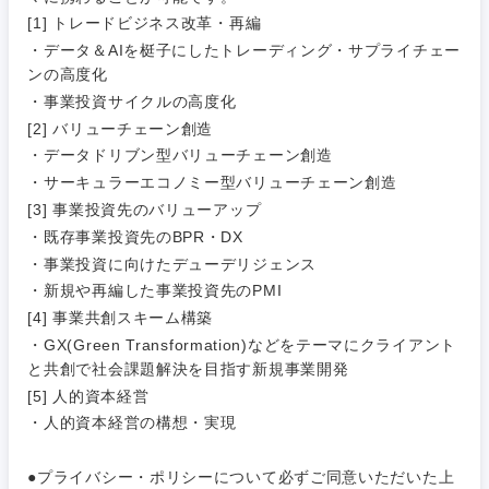
電気・電子・半導体
[1] トレードビジネス改革・再編
人事
新規事業企画・立上げ
SCM
・データ＆AIを梃子にしたトレーディング・サプライチェー
福島県
ンの高度化
素材・化学・金属
フリーワード
マーケティング
M&A・事業投資
人事
・事業投資サイクルの高度化
[2] バリューチェーン創造
営業
食品・化粧品・アパレル・消費財
マーケテ
経営企画
こだわり条件を入力ください
・データドリブン型バリューチェーン創造
ィング
・サーキュラーエコノミー型バリューチェーン創造
サービス
メディカル・ヘルスケア・ライフサイエンス
[3] 事業投資先のバリューアップ
政策渉外
急募
第二新卒
営業
・既存事業投資先のBPR・DX
クリエイティブ
・事業投資に向けたデューデリジェンス
その他企画業務
金融
スタートアップ企
サービス
上場企業
・新規や再編した事業投資先のPMI
業
コンサルタント
[4] 事業共創スキーム構築
クリエイ
建設・不動産
・GX(Green Transformation)などをテーマにクライアント
ティブ
外資系企業
英語を活かす
専門職
と共創で社会課題解決を目指す新規事業開発
[5] 人的資本経営
倉庫・運輸・物流
コンサル
技術職（IT）、Webサービス・制作、ゲーム
転勤なし
海外勤務あり
・人的資本経営の構想・実現
タント
技術職（モノづくり）
小売・通販・外食
●プライバシー・ポリシーについて必ずご同意いただいた上
年間休日120日以
専門職
フルリモート