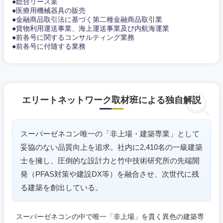
●総合リース業
●医療用機械器具の販売
●金融商品取引法に基づく第二種金融商品取引業
●貨物利用運送事業、海上運送事業及び内航海運業
●前各号に関するコンサルティング業務
●前各号に付随する業務
エリートネットワーク取材班による独自解説
スーパーゼネコン唯一の「非上場・建築専業」として
妥協のない品質向上を追求。社内に2,410名の一級建築
士を擁し、圧倒的な設計力と竹中技術研究所の先端開
発（PFAS対策や建設DX等）を融合させ、次世代に残
る建築を創出している。
スーパーゼネコンの中で唯一「非上場」を貫く異色の建築専