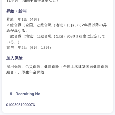
12ヶ月（期間中条件変更なし）
昇給・給与
昇給：年1回（4月）
※総合職（全国）と総合職（地域）において2年目以降の昇
給が異なる。
（総合職（地域）は総合職（全国）の90％程度に設定して
いる。）
賞与：年2回（6月、12月）
甲信越・北陸
加入保険
新潟県
富山県
雇用保険、労災保険、健康保険（全国土木建築国民健康保険
組合）、厚生年金保険
石川県
福井県
Recruiting No.
山梨県
長野県
01003081000076