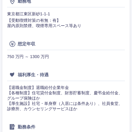
勤務地
完全週休2日制
社宅・家賃補助有
（IT）、
メディカル
Webサー
ビス・制
WEBサービス
東京都江東区新砂1-1-1
作、ゲー
不動産専門職
【受動喫煙対策の有無：有】
ム
屋内原則禁煙、喫煙専用スペース等あり
コンサル・シンクタンク
建設・施工管理
技術職
（モノづ
想定年収
広告・宣伝・印刷
くり）
事務職
750 万円 ～ 1300 万円
関東地方
金融専門
その他
マスメディア
職
福利厚生・待遇
茨城県
栃木県
エンターテイメント
メディカ
【退職金制度】退職給付企業年金
ル
【各種制度】住宅貸付金制度、財形貯蓄制度、慶弔金給付金、
群馬県
埼玉県
グループ保険ほか
法律・特許事務所・監査法人
【厚生施設】社宅・単身寮（入居には条件あり）、社員食堂、
不動産専
診療所、カウンセリングサービスほか
門職
千葉県
東京都
人材・アウトソーシング
建設・施
神奈川県
勤務条件
工管理