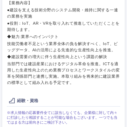
【業務内容】
●建設を支える技術分野のシステム開発・維持に関する一連
の業務を実施
●役割：IoT、AR・VRを取り入れて推進していただくことを
期待します。
◆魅力:業界へのインパクト
ご希望条件を入力ください
ご希望の職種を選択してください
ご希望の職種を選択してください
ご希望の業界を選択してください
ご希望の勤務地を選択してください
技能労働者不足という業界全体の負を解決すべく、IoT、ビ
ッグデータ、AIの活用による先進的な生産性向上を推進。
◆建設需要の増大に伴う生産性向上という課題の解決
経営企
経営企画・事業企画
商社・卸
北海道・東北地方
当部門では建設産業におけるデジタル革命を推進。ICTを適
画・事業
すべての経営企画・事業企
希望年収
用した生産性向上のため業務プロセスとワークスタイルの変
企画
画
経営ボード
革を関係部門と連携し実施。本取り組みを将来的に建設業界
北海道
青森県
エネルギー・資源・環境
の標準として組み入れる予定です。
20代
30代
経営ボー
事業企画・事業開発
管理
推奨年齢
ド
秋田県
岩手県
自動車・機械・船舶
経験・資格
40代
50代
事業管理
SCM
管理
宮城県
山形県
電気・電子・半導体
※求人情報の応募要件全てに該当しなくても、企業様に対して内々
人事
新規事業企画・立上げ
に打診したり相談することが可能な場合もございます。一つでも当
SCM
てはまる方は前向きにご検討下さい。
福島県