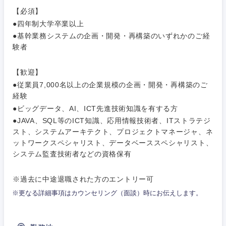
素材・化学・金属
フリーワード
マーケティング
【必須】
M&A・事業投資
人事
●四年制大学卒業以上
営業
食品・化粧品・アパレル・消費財
●基幹業務システムの企画・開発・再構築のいずれかのご経
マーケテ
経営企画
こだわり条件を入力ください
ィング
験者
サービス
メディカル・ヘルスケア・ライフサイエンス
政策渉外
急募
第二新卒
【歓迎】
営業
クリエイティブ
●従業員7,000名以上の企業規模の企画・開発・再構築のご
その他企画業務
金融
経験
スタートアップ企
サービス
上場企業
業
●ビッグデータ、AI、ICT先進技術知識を有する方
コンサルタント
●JAVA、SQL等のICT知識、応用情報技術者、ITストラテジ
クリエイ
建設・不動産
スト、システムアーキテクト、プロジェクトマネージャ、ネ
ティブ
外資系企業
英語を活かす
専門職
ットワークスペシャリスト、データベーススペシャリスト、
システム監査技術者などの資格保有
倉庫・運輸・物流
コンサル
技術職（IT）、Webサービス・制作、ゲーム
転勤なし
海外勤務あり
タント
※過去に中途退職された方のエントリー可
技術職（モノづくり）
小売・通販・外食
年間休日120日以
専門職
※更なる詳細事項はカウンセリング（面談）時にお伝えします。
フルリモート
上
金融専門職
IT・通信
技術職