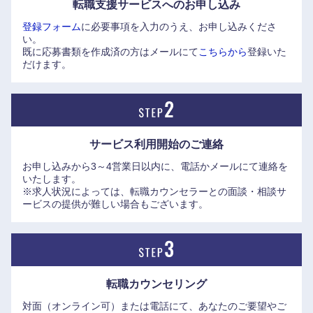
転職支援サービスへの
お申し込み
「いきものアイ」、さらには生成AIを活用した施工自動化技
登録フォーム
に必要事項を入力のうえ、お申し込みくださ
術など、環境保全や建設DXの領域で画期的な成果を打ち出し
い。
ている。
既に応募書類を作成済の方はメールにて
こちらから
登録いた
だけます。
キャリアの観点では、単に効率やスケールを追い求めるだけ
でなく、妥協なく理想の建築に向き合いたいプロフェッショ
ナルにとって、極めて恵まれた環境と言える。建築への純粋
な情熱と高い技術力を発揮し、次世代に残る名作を創り出す
サービス利用開始の
ご連絡
手応えを存分に実感できる企業である。
お申し込みから3～4営業日以内に、電話かメールにて連絡を
いたします。
【竹中工務店が手掛けた主な建造物】
※求人状況によっては、転職カウンセラーとの面談・相談サ
●ランドマーク・タワー：東京タワー（1958）、横浜ランド
ービスの提供が難しい場合もございます。
マークタワー（1993）、東京都庁舎（1990）
●ドーム・スタジアム：東京ドーム（1988）、札幌ドーム
（2001）、市立吹田サッカースタジアム（2015）
●複合施設・オフィス：梅田スカイビル（1993）、東京ミッ
中国・四国地方
転職カウンセリング
ドタウン（2007）、新丸の内ビルディング（2007）
対面（オンライン可）または電話にて、あなたのご要望やご
●文化・インフラ施設：日本武道館（1964）、関西国際空港