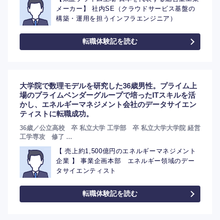
メーカー】 社内SE（クラウドサービス基盤の
構築・運用を担うインフラエンジニア）
転職体験記を読む
大学院で数理モデルを研究した36歳男性。プライム上
場のプライムベンダーグループで培ったITスキルを活
かし、エネルギーマネジメント会社のデータサイエン
ティストに転職成功。
36歳／公立高校 卒 私立大学 工学部 卒 私立大学大学院 経営
工学専攻 修了 ...
【 売上約1,500億円のエネルギーマネジメント
企業 】 事業企画本部 エネルギー領域のデー
タサイエンティスト
転職体験記を読む
選択する