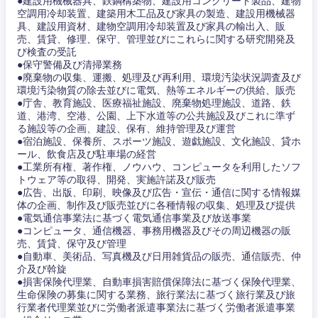
●建設用機械器具、鉄鋼構築物、建設用コンクリート製品、建物
空調用冷却装置、建築用木工品及び家具の製造、建設用機械器
具、建設用資材、建物空調用冷却装置及び家具の輸出入、販
売、賃貸、修理、保守、管理並びにこれらに関する研究開発及
び検査の受託
●保守警備及び清掃業務
●廃棄物の収集、運搬、処理及び再利用、環境汚染状況調査及び
環境汚染物質の除去並びに電気、熱等エネルギーの供給、販売
東海地方
●庁舎、教育施設、医療福祉施設、廃棄物処理施設、道路、鉄
道、港湾、空港、公園、上下水道等の公共施設及びこれに準ず
る施設等の企画、建設、保有、維持管理及び運営
岐阜県
静岡県
●宿泊施設、保養所、スポーツ施設、遊戯施設、文化施設、貸ホ
ール、飲食店及び駐車場の経営
●工業所有権、著作権、ノウハウ、コンピュータを利用したソフ
愛知県
三重県
トウェア等の取得、開発、実施許諾及び販売
●広告、出版、印刷、映像及び広告・宣伝・通信に関する情報媒
体の企画、制作及び販売並びに各種情報の収集、処理及び提供
●電気通信事業法に基づく電気通信事業及び放送事業
●コンピュータ、通信機器、事務用機器及びその周辺機器の販
売、賃貸、保守及び管理
●自動車、美術品、写真機及び日用雑貨品の販売、通信販売、仲
介及び斡旋
●損害保険代理業、自動車損害賠償保障法に基づく保険代理業、
生命保険の募集に関する業務、旅行業法に基づく旅行業及び旅
行業者代理業並びに労働者派遣事業法に基づく労働者派遣事業