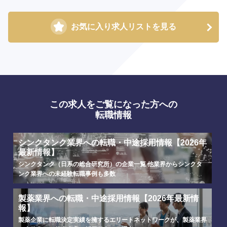
お気に入り求人リストを見る
この求人をご覧になった方への
転職情報
選択する
選択する
選択する
選択する
シンクタンク業界への転職・中途採用情報【2026年
最新情報】
シンクタンク（日系の総合研究所）の企業一覧 他業界からシンクタ
ンク業界への未経験転職事例も多数
製薬業界への転職・中途採用情報【2026年最新情
報】
製薬企業に転職決定実績を擁するエリートネットワークが、製薬業界