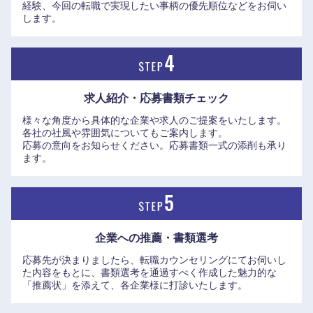
鳥取県
島根県
経験、今回の転職で実現したい事柄の優先順位などをお伺い
（1994）、金沢21世紀美術館（2004）
します。
●交通・ラグジュアリー：中部国際空港（2004）、JPタワー
岡山県
広島県
名古屋（2015）、パーク ハイアット 京都（2019）
山口県
徳島県
求人紹介・応募書類
チェック
香川県
愛媛県
様々な角度から具体的な企業や求人のご提案をいたします。
各社の社風や雰囲気についてもご案内します。
応募の意向をお知らせください。応募書類一式の添削も承り
高知県
ます。
企業への推薦・書類選考
応募先が決まりましたら、転職カウンセリングにてお伺いし
た内容をもとに、書類選考を通過すべく作成した魅力的な
「推薦状」を添えて、各企業様に打診いたします。