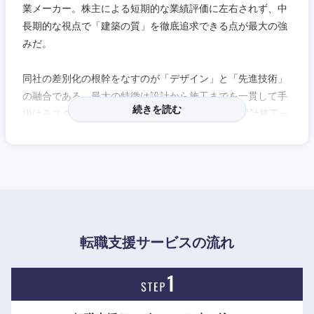
業メーカー。株主による短期的な業績評価に左右されず、中
近畿地方
長期的な視点で「建築の質」を徹底追求できる点が最大の強
みだ。
滋賀県
京都府
同社の差別化の根幹をなすのが「デザイン」と「先進技術」
大阪府
兵庫県
の融合である。最大の特徴は設計から施工までを一貫して手
続きを読む
掛けるスタイルにあり、実に全案件の約78％を「設計施工一
奈良県
和歌山県
貫方式」で受注している。社内には2,410名もの一級建築士
が在籍しており、組織設計事務所に匹敵する圧倒的な設計力
を自社内に抱える。さらに脱炭素や木造建築の推進にも注力
しており、耐火集成木材「燃エンウッド®」をはじめとする
先進素材の開発でも業界をリードしている。
この技術革新の中核を担うのが「竹中技術研究所」である。
転職支援サービスの流れ
年間約102億円に及ぶ研究開発費を投じ、環境課題や社会ニ
ーズに対応する先端ソリューションを生み出し続けている。
直近では土壌・地下水のPFAS汚染を低減する調査・除去対
策技術や、AI・IoTを活用した生物自動モニタリングシステム