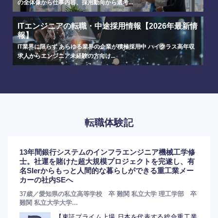
の全体像から仕事内容、採用動向から選考...
ITエンジニアの転職・中途採用情報【2026年最新情
報】
IT業界に限らず あらゆる業界の企業が積極採用中 ハイクラス高年収
求人からエンジニア未経験の方向け...
転職体験記
13年間銀行システムのインフラエンジニア機械工学修
士。社運を賭けた超大規模プロジェクトを完遂し、有
名SIerからもっと人間的な暮らしができる重工業メー
カーの社内SEへ
37歳／愛知県の私立高等学校 卒 難関 私立大学 理工学部 卒
難関 私立大学大学...
【東証プライム上場 日本を代表する総合重工業