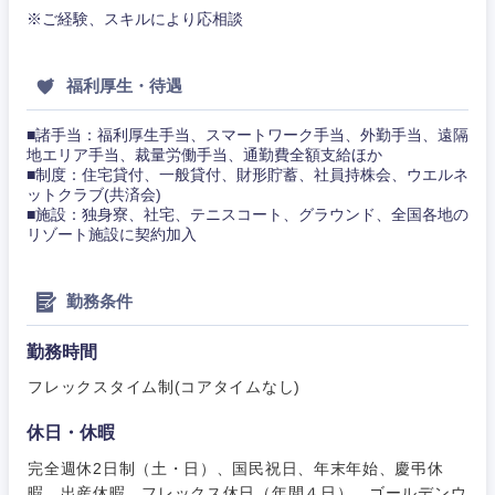
※ご経験、スキルにより応相談
その他
その他
福利厚生・待遇
■諸手当：福利厚生手当、スマートワーク手当、外勤手当、遠隔
地エリア手当、裁量労働手当、通勤費全額支給ほか
■制度：住宅貸付、一般貸付、財形貯蓄、社員持株会、ウエルネ
ットクラブ(共済会)
■施設：独身寮、社宅、テニスコート、グラウンド、全国各地の
リゾート施設に契約加入
勤務条件
勤務時間
フレックスタイム制(コアタイムなし)
休日・休暇
甲信越・北陸
完全週休2日制（土・日）、国民祝日、年末年始、慶弔休
暇、出産休暇、フレックス休日（年間４日）、ゴールデンウ