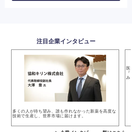
選択する
注目企業インタビュー
医
『
み
多くの人が待ち望み、誰も作れなかった新薬を高度な
技術で生産し、世界市場に届けます。