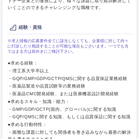
トナー企業との連携により、様々な課題に取り組み解決して
営業
食品・化粧品・アパレル・消費財
マーケテ
経営企画
いくことのできるチャレンジングな職種です。
こだわり条件を入力ください
ィング
サービス
メディカル・ヘルスケア・ライフサイエンス
政策渉外
急募
第二新卒
営業
経験・資格
クリエイティブ
その他企画業務
※求人情報の応募要件全てに該当しなくても、企業様に対して内々
金融
スタートアップ企
サービス
上場企業
に打診したり相談することが可能な場合もございます。一つでも当
業
コンサルタント
てはまる方は前向きにご検討下さい。
クリエイ
建設・不動産
●求める経験：
ティブ
外資系企業
英語を活かす
専門職
・理工系大学卒以上
・GQP/GMP/GDP/GCTP/QMSに関する品質保証業務経験
倉庫・運輸・物流
コンサル
技術職（IT）、Webサービス・制作、ゲーム
転勤なし
海外勤務あり
タント
・医薬品製造や品質試験等の業務経験
・医薬品CMC開発経験、または医療機器設計開発経験
技術職（モノづくり）
小売・通販・外食
年間休日120日以
●求めるスキル・知識・能力：
専門職
フルリモート
上
・GMP/GDP/GCTP(国内、グローバル)に関する知識
金融専門職
IT・通信
・GQP/QMSに関する知識、もしくは品質保証に関する知識
技術職
完全週休2日制
社宅・家賃補助有
（IT）、
●求める行動特性：
メディカル
Webサー
・困難な課題に対しても関係者を巻き込みながら最善の解決
ビス・制
WEBサービス