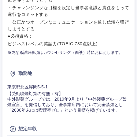
策を導き出そうとする
作、ゲー
不動産専門職
ム
・チャレンジングな目標を設定し当事者意識と責任をもって
コンサル・シンクタンク
遂行をコミットする
建設・施工管理
関東地方
技術職
・公正かつオープンなコミュニケーションを通じ信頼を獲得
（モノづ
しようとする
広告・宣伝・印刷
くり）
事務職
●必須資格：
茨城県
栃木県
ビジネスレベルの英語力(TOEIC 730点以上)
金融専門
その他
マスメディア
※更なる詳細事項はカウンセリング（面談）時にお伝えします。
職
群馬県
埼玉県
エンターテイメント
メディカ
千葉県
東京都
勤務地
ル
東京都北区浮間5-5-1
法律・特許事務所・監査法人
神奈川県
不動産専
【受動喫煙対策の有無：有】
門職
中外製薬グループでは、2019年9月より「中外製薬グループ禁
煙宣言」を発信しており、全事業所内において完全禁煙とし、
人材・アウトソーシング
「2030年末には喫煙率ゼロ」という目標を掲げています。
建設・施
工管理
サービス
想定年収
事務職