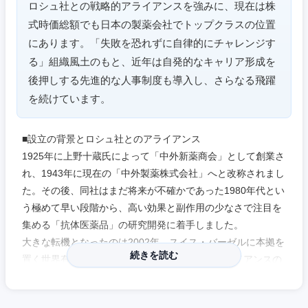
ロシュ社との戦略的アライアンスを強みに、現在は株
式時価総額でも日本の製薬会社でトップクラスの位置
にあります。「失敗を恐れずに自律的にチャレンジす
る」組織風土のもと、近年は自発的なキャリア形成を
後押しする先進的な人事制度も導入し、さらなる飛躍
を続けています。
■設立の背景とロシュ社とのアライアンス
1925年に上野十蔵氏によって「中外新薬商会」として創業さ
れ、1943年に現在の「中外製薬株式会社」へと改称されまし
た。その後、同社はまだ将来が不確かであった1980年代とい
う極めて早い段階から、高い効果と副作用の少なさで注目を
集める「抗体医薬品」の研究開発に着手しました。
大きな転機となったのは2002年、スイス・バーゼルに本拠を
続きを読む
置く世界有数の製薬企業ロシュ社との戦略的アライアンスの
スタートです。これにより、抗がん剤を中心としたロシュ・
グループの画期的な医薬品を国内で独占販売する権利を得る