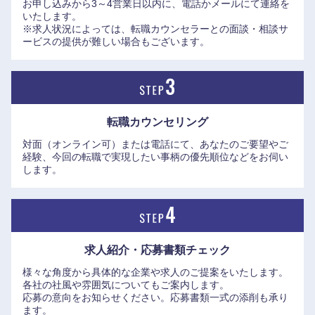
お申し込みから3～4営業日以内に、電話かメールにて連絡を
同社には「失敗を恐れずに自律的にチャレンジする」という
いたします。
オープンな風土が根づいています。さらに2025年1月からは
※求人状況によっては、転職カウンセラーとの面談・相談サ
新しい人事制度がスタート。社内の空きポジションがすべて
ービスの提供が難しい場合もございます。
開示され、社員が自ら手を挙げて自らの意思でキャリアを描
き、挑戦していける環境が整備されました。主体性を持って
成長したい人材にとって、非常に魅力的なフィールドが広が
っています。
転職カウンセリング
対面（オンライン可）または電話にて、あなたのご要望やご
・働き方は非常にフレキシブルで、コアタイムなしのフレッ
経験、今回の転職で実現したい事柄の優先順位などをお伺い
クスタイム制やフルリモートワークが活用されており、全社
します。
で「週1日以上の出社」を目安としつつも、実際の比率は個
人の裁量に委ねられています。IT・デジタル部門などでは平
均残業時間が20時間未満の組織も多く、ワークライフバラン
スの高さも魅力です。さらに「中外製薬グループ禁煙宣言」
求人紹介・応募書類
チェック
のもと、2030年末の喫煙率ゼロを目指して全事業所内を完全
中国・四国地方
禁煙とするなど、社員の健康経営にも非常に注力していま
様々な角度から具体的な企業や求人のご提案をいたします。
各社の社風や雰囲気についてもご案内します。
す。
鳥取県
島根県
応募の意向をお知らせください。応募書類一式の添削も承り
ます。