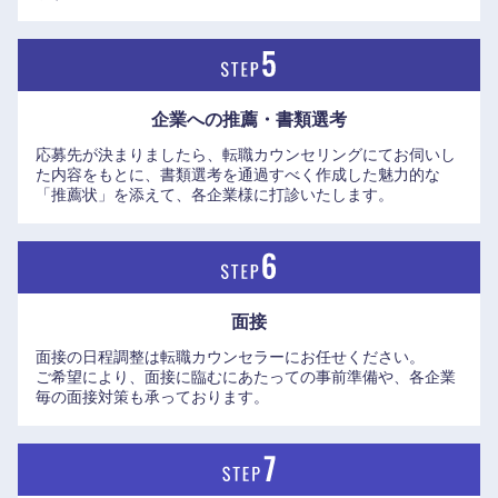
・ロシュグループとの日常的な英語ミーティングや海外出張
岡山県
広島県
の機会も豊富にあり、グローバルな刺激を受けながら腰を据
えて長く活躍したい方に最適な環境が整っています。
山口県
徳島県
企業への推薦・書類選考
香川県
愛媛県
応募先が決まりましたら、転職カウンセリングにてお伺いし
た内容をもとに、書類選考を通過すべく作成した魅力的な
「推薦状」を添えて、各企業様に打診いたします。
高知県
面接
面接の日程調整は転職カウンセラーにお任せください。
ご希望により、面接に臨むにあたっての事前準備や、各企業
毎の面接対策も承っております。