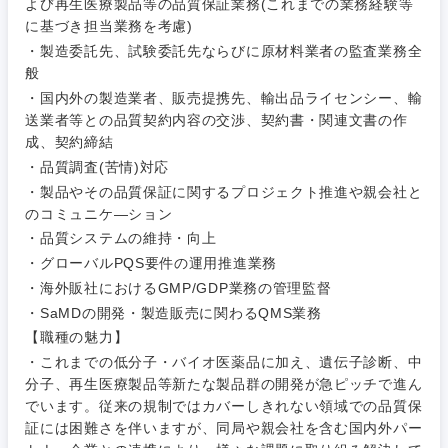
よび再生医療製品等の品質保証業務(これまでの業務経験等
に基づき担当業務を考慮)
・製造委託先、試験委託先ならびに原材料業者の監査業務全
般
ご希望条件を入力ください
ご希望の職種を選択してください
ご希望の職種を選択してください
ご希望の業界を選択してください
ご希望の勤務地を選択してください
・国内外の製造業者、販売提携先、輸出品ライセンシー、輸
送業者等との品質契約内容の交渉、契約書・関連文書の作
成、契約締結
経営企
経営企画・事業企画
商社・卸
北海道・東北地方
・品質調査(苦情)対応
画・事業
すべての経営企画・事業企
希望年収
・製品やその品質保証に関するプロジェクト推進や親会社と
企画
画
経営ボード
のコミュニケ―ション
北海道
青森県
エネルギー・資源・環境
・品質システムの維持・向上
20代
30代
経営ボー
事業企画・事業開発
管理
推奨年齢
・グローバルPQS要件の運用推進業務
ド
秋田県
岩手県
自動車・機械・船舶
・海外販社におけるGMP/GDP業務の管理監督
40代
50代
事業管理
SCM
・SaMDの開発・製造販売に関わるQMS業務
管理
宮城県
山形県
【職種の魅力】
電気・電子・半導体
人事
新規事業企画・立上げ
・これまでの低分子・バイオ医薬品に加え、遺伝子診断、中
SCM
福島県
分子、再生医療製品等新たな製品群の開発が急ピッチで進ん
素材・化学・金属
フリーワード
でいます。従来の規制ではカバーしきれない領域での品質保
マーケティング
M&A・事業投資
人事
証には困難さを伴いますが、同局や親会社を含む国内外パー