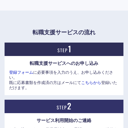
とともに、ロシュ社の広大なグローバル販売網を通じて自社
製品を世界へ展開するという、極めて優れたビジネスモデル
を成功させました。
近畿地方
■事業の特徴と組織風土
転職支援サービスの流れ
滋賀県
京都府
・国内NO.1を誇る「がん領域」と「抗体医薬品」
独自の先進的な「抗体エンジニアリング技術」を駆使し、抗
大阪府
兵庫県
体による医薬品の研究開発を牽引しています。ロシュ社との
シナジーも相まって、がん領域および抗体医薬品の市場にお
転職支援サービスへの
お申し込み
いて国内トップシェアを維持し続けています。
奈良県
和歌山県
登録フォーム
に必要事項を入力のうえ、お申し込みくださ
い。
・DX（デジタルトランスフォーメーション）の推進
既に応募書類を作成済の方はメールにて
こちらから
登録いた
AIを活用した新薬の設計や、デジタル技術を用いた臨床試験
だけます。
の効率化など、製薬業界におけるDXのリーディングカンパニ
ーとしても高く評価されています。
■社風・働き方
サービス利用開始の
ご連絡
・自律的な挑戦を支える組織風土と新たな人事制度