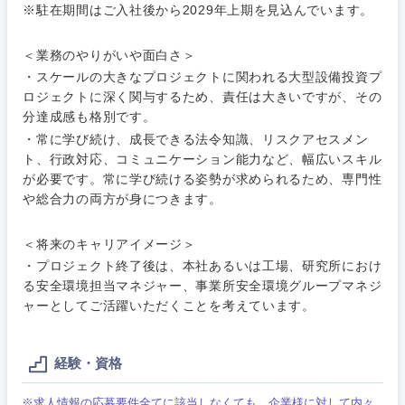
M&A・事業投資
人事
※駐在期間はご入社後から2029年上期を見込んでいます。
営業
食品・化粧品・アパレル・消費財
マーケテ
経営企画
＜業務のやりがいや面白さ＞
こだわり条件を入力ください
ィング
・スケールの大きなプロジェクトに関われる大型設備投資プ
サービス
ロジェクトに深く関与するため、責任は大きいですが、その
メディカル・ヘルスケア・ライフサイエンス
政策渉外
急募
第二新卒
営業
分達成感も格別です。
クリエイティブ
・常に学び続け、成長できる法令知識、リスクアセスメン
その他企画業務
金融
スタートアップ企
サービス
ト、行政対応、コミュニケーション能力など、幅広いスキル
上場企業
業
コンサルタント
が必要です。常に学び続ける姿勢が求められるため、専門性
や総合力の両方が身につきます。
クリエイ
建設・不動産
ティブ
外資系企業
英語を活かす
専門職
＜将来のキャリアイメージ＞
倉庫・運輸・物流
・プロジェクト終了後は、本社あるいは工場、研究所におけ
コンサル
技術職（IT）、Webサービス・制作、ゲーム
転勤なし
海外勤務あり
タント
る安全環境担当マネジャー、事業所安全環境グループマネジ
ャーとしてご活躍いただくことを考えています。
技術職（モノづくり）
小売・通販・外食
年間休日120日以
専門職
フルリモート
上
金融専門職
経験・資格
IT・通信
技術職
完全週休2日制
社宅・家賃補助有
（IT）、
メディカル
※求人情報の応募要件全てに該当しなくても、企業様に対して内々