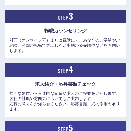
転職カウンセリング
対面（オンライン可）または電話にて、あなたのご要望やご
経験、今回の転職で実現したい事柄の優先順位などをお伺い
します。
中国・四国地方
鳥取県
島根県
求人紹介・応募書類
チェック
様々な角度から具体的な企業や求人のご提案をいたします。
各社の社風や雰囲気についてもご案内します。
岡山県
広島県
応募の意向をお知らせください。応募書類一式の添削も承り
ます。
山口県
徳島県