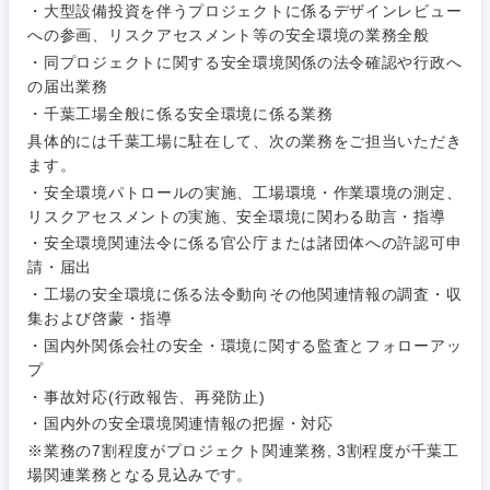
・大型設備投資を伴うプロジェクトに係るデザインレビュー
への参画、リスクアセスメント等の安全環境の業務全般
・同プロジェクトに関する安全環境関係の法令確認や行政へ
の届出業務
・千葉工場全般に係る安全環境に係る業務
ご希望条件を入力ください
具体的には千葉工場に駐在して、次の業務をご担当いただき
ご希望の職種を選択してください
ご希望の職種を選択してください
ご希望の業界を選択してください
ご希望の勤務地を選択してください
ます。
・安全環境パトロールの実施、工場環境・作業環境の測定、
経営企
経営企画・事業企画
リスクアセスメントの実施、安全環境に関わる助言・指導
商社・卸
北海道・東北地方
画・事業
すべての経営企画・事業企
希望年収
・安全環境関連法令に係る官公庁または諸団体への許認可申
企画
画
請・届出
経営ボード
北海道
青森県
エネルギー・資源・環境
・工場の安全環境に係る法令動向その他関連情報の調査・収
20代
30代
経営ボー
事業企画・事業開発
集および啓蒙・指導
管理
推奨年齢
ド
秋田県
岩手県
・国内外関係会社の安全・環境に関する監査とフォローアッ
自動車・機械・船舶
プ
40代
50代
事業管理
SCM
管理
・事故対応(行政報告、再発防止)
宮城県
山形県
電気・電子・半導体
・国内外の安全環境関連情報の把握・対応
人事
新規事業企画・立上げ
SCM
※業務の7割程度がプロジェクト関連業務, 3割程度が千葉工
福島県
場関連業務となる見込みです。
素材・化学・金属
フリーワード
マーケティング