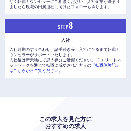
なく転職カウンセラーにご相談ください。入社企業が決まり
ましたら現職の円満退社に向けたフォローも承ります。
入社
入社時期のすり合わせ、諸手続き等、入社に至るまで転職カ
ウンセラーがサポートいたします。
入社後は新天地にて思う存分ご活躍ください。
※エリートネ
ットワークを通じて転職に成功された方々の
『転職体験記』
はこちらからご覧ください。
九州・沖縄
福岡県
佐賀県
長崎県
熊本県
この求人を見た方に
大分県
宮崎県
おすすめの求人