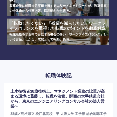
製薬企業に転職決定実績を擁するエリートネットワークが、製薬業界
の全体像から仕事内容、採用動向から選考...
「転勤したくない」「残業を減らしたい」ワークラ
イフバランスを重視した転職のポイントを徹底解説
転職活動をする中で目にする機会の多い「ワークライフバランス」と
いう言葉。しかし、依然として転勤、長時...
転職体験記
土木技術者38歳技術士。マネジメント業務の比重が高
まる環境に葛藤し、転職を決意。関西の大手鉄道会社
から、東京のエンジニアリングコンサル会社の法人営
業へ
38歳／島根県立 松江北高校 卒 大阪大学 工学部 総合地球工学