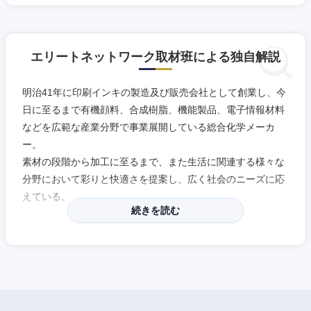
エリートネットワーク取材班による独自解説
明治41年に印刷インキの製造及び販売会社として創業し、今
日に至るまで有機顔料、合成樹脂、機能製品、電子情報材料
などを広範な産業分野で事業展開している総合化学メーカ
ー。
素材の段階から加工に至るまで、また生活に関連する様々な
分野において彩りと快適さを提案し、広く社会のニーズに応
えている。
続きを読む
近畿地方
「印刷インキ」と、あらゆる工業製品の着色材料として欠か
せない「有機顔料」、この2つの製品で世界シェアトップを
滋賀県
京都府
獲得。
世界の60を超える国と地域に事業展開をしており、グローバ
ル企業として、地球環境の保護や、安全で安心して生活でき
大阪府
兵庫県