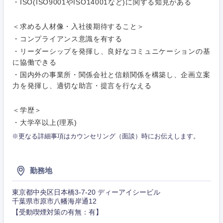
・ISO(ISO9001やISO14001など)に関する知見がある
事務職
＜求める人材像・入社後期待すること＞
その他
その他
・コンプライアンス意識を有する
・リーダーシップを発揮し、良好なコミュニケーションの基
に協働できる
・国内外の事業所・関係会社と信頼関係を構築し、企画立案
力を発揮し、適切な助言・提言を行なえる
＜学歴＞
・大学卒以上(理系)
※更なる詳細事項はカウンセリング（面談）時にお伝えします。
勤務地
東京都中央区日本橋3-7-20 ディーアイシービル
千葉県市原市八幡海岸通12
【受動喫煙対策の有無：有】