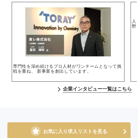
人
野
専門性を深め続けるプロ人材がワンチームとなって挑
戦を重ね、 新事業を創出しています。
企業インタビュー一覧はこちら
お気に入り求人リストを見る