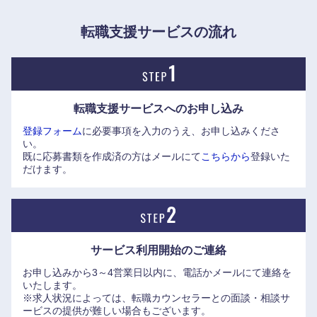
る豊かな社会作りをしていく。
奈良県
和歌山県
転職支援サービスの流れ
転職支援サービスへの
お申し込み
登録フォーム
に必要事項を入力のうえ、お申し込みくださ
い。
既に応募書類を作成済の方はメールにて
こちらから
登録いた
だけます。
サービス利用開始の
ご連絡
お申し込みから3～4営業日以内に、電話かメールにて連絡を
いたします。
※求人状況によっては、転職カウンセラーとの面談・相談サ
ービスの提供が難しい場合もございます。