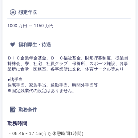
想定年収
1000 万円 ～ 1150 万円
甲信越・北陸
福利厚生・待遇
新潟県
富山県
ＤＩＣ企業年金基金、ＤＩＣ福祉基金、財形貯蓄制度、従業員
持株会、寮、社宅、社員クラブ、保養所、スポーツ施設、各事
業所に食堂・医務室、各事業所に文化・体育サークル等あり
石川県
福井県
●諸手当
住宅手当、家族手当、通勤手当、時間外手当等
山梨県
長野県
※固定残業代の設定はありません。
勤務条件
勤務時間
・08:45～17:15(うち休憩時間1時間)