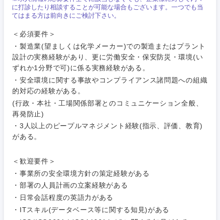
Webサー
に打診したり相談することが可能な場合もございます。一つでも当
ビス・制
WEBサービス
てはまる方は前向きにご検討下さい。
作、ゲー
不動産専門職
ム
＜必須要件＞
コンサル・シンクタンク
・製造業(望ましくは化学メーカー)での製造またはプラント
建設・施工管理
技術職
設計の実務経験があり、更に労働安全・保安防災・環境(い
（モノづ
ずれか1分野で可)に係る実務経験がある。
広告・宣伝・印刷
くり）
事務職
関東地方
・安全環境に関する事故やコンプライアンス諸問題への組織
的対応の経験がある。
金融専門
その他
マスメディア
(行政・本社・工場関係部署とのコミュニケーション全般、
職
茨城県
栃木県
再発防止)
・3人以上のピープルマネジメント経験(指示、評価、教育)
エンターテイメント
メディカ
群馬県
埼玉県
がある。
ル
法律・特許事務所・監査法人
千葉県
東京都
＜歓迎要件＞
不動産専
門職
・事業所の安全環境方針の策定経験がある
・部署の人員計画の立案経験がある
神奈川県
人材・アウトソーシング
建設・施
・日常会話程度の英語力がある
工管理
・ITスキル(データベース等に関する知見)がある
サービス