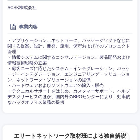
SCSK株式会社
事業内容
・アプリケーション、ネットワーク、パッケージソフトなどに
関する提案、設計、開発、運用、保守およびそのプロジェクト
管理
・情報システムに関するコンサルテーション、製品開発および
近畿地方
情報技術戦略の立案
・顧客ニーズに応じたシステム・インテグレーション、パッケ
ージ・インテグレーション、エンジニアリング・ソリューショ
滋賀県
京都府
ン、ネットワーク・ソリューションの提供
・ハードウェアおよびソフトウェアの輸入・販売
・テクニカルサポートをはじめ、カスタマーサポート、ヘルプ
大阪府
兵庫県
デスクサービスのほか、国内外のBPOセンターにより、効率的
なバックオフィス業務の提供
奈良県
和歌山県
エリートネットワーク取材班による独自解説