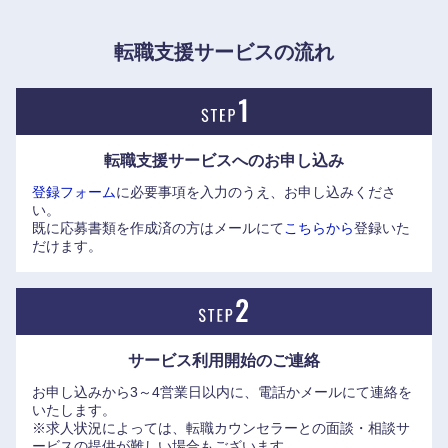
意識することなく、一層効率的な働き方を追求している。
・リモート環境でも、十分なコミュニケーションがとれるこ
転職支援サービスの流れ
とから、在宅勤務の一層の活用を推進することで介護・育児
の両立支援の拡充を図るなど、社員のライフスタイルに合わ
せた多様な働き方を実現。
中国・四国地方
転職支援サービスへの
お申し込み
●仕事と家庭の両立を支援し、社員が安心して働ける職場を
登録フォーム
に必要事項を入力のうえ、お申し込みくださ
目指すための取り組みとして、柔軟な勤務体系の整備や休
い。
鳥取県
島根県
業・休暇の各種制度・施策の拡充を図っている。
既に応募書類を作成済の方はメールにて
こちらから
登録いた
【例】
だけます。
・フレックスタイム制は全社員が利用可能な制度としてお
岡山県
広島県
り、さらに在宅勤務制度を入社1年以上の全社員が利用可能
な制度に拡充。
山口県
徳島県
・育児に関連する主な両立支援制度として、妊娠期・育児期
サービス利用開始の
ご連絡
それぞれに両立支援制度がある。
香川県
愛媛県
お申し込みから3～4営業日以内に、電話かメールにて連絡を
※育児休業は小学校入学前の子どもを対象に通算3年間分割
いたします。
での取得が可能。
※求人状況によっては、転職カウンセラーとの面談・相談サ
高知県
休暇制度は両立支援休暇、配偶者出産休暇のほか、年間50日
ービスの提供が難しい場合もございます。