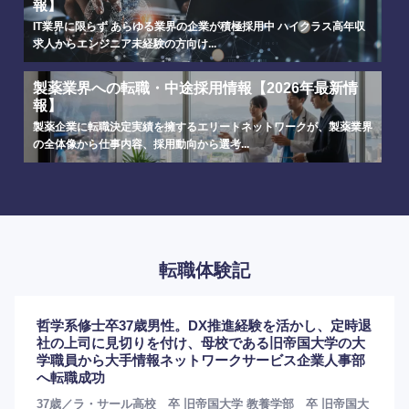
報】
IT業界に限らず あらゆる業界の企業が積極採用中 ハイクラス高年収
求人からエンジニア未経験の方向け...
製薬業界への転職・中途採用情報【2026年最新情
報】
製薬企業に転職決定実績を擁するエリートネットワークが、製薬業界
の全体像から仕事内容、採用動向から選考...
転職体験記
哲学系修士卒37歳男性。DX推進経験を活かし、定時退
社の上司に見切りを付け、母校である旧帝国大学の大
学職員から大手情報ネットワークサービス企業人事部
へ転職成功
37歳／ラ・サール高校 卒 旧帝国大学 教養学部 卒 旧帝国大