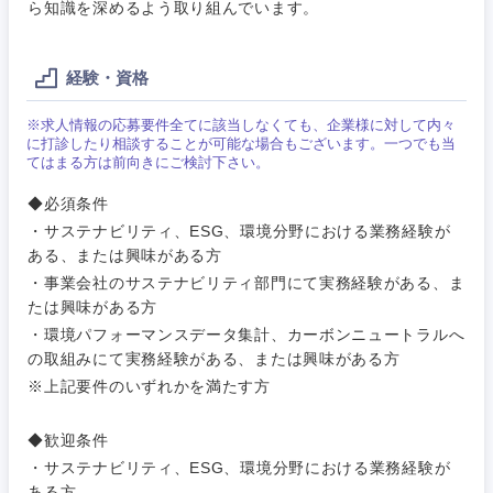
ら知識を深めるよう取り組んでいます。
工管理
サービス
神奈川県
事務職
経験・資格
その他
※求人情報の応募要件全てに該当しなくても、企業様に対して内々
その他
に打診したり相談することが可能な場合もございます。一つでも当
てはまる方は前向きにご検討下さい。
◆必須条件
・サステナビリティ、ESG、環境分野における業務経験が
ある、または興味がある方
・事業会社のサステナビリティ部門にて実務経験がある、ま
たは興味がある方
・環境パフォーマンスデータ集計、カーボンニュートラルへ
の取組みにて実務経験がある、または興味がある方
※上記要件のいずれかを満たす方
◆歓迎条件
・サステナビリティ、ESG、環境分野における業務経験が
ある方