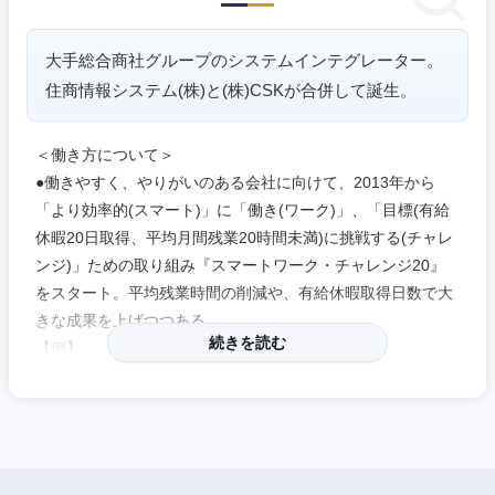
大手総合商社グループのシステムインテグレーター。
住商情報システム(株)と(株)CSKが合併して誕生。
＜働き方について＞
●働きやすく、やりがいのある会社に向けて、2013年から
「より効率的(スマート)」に「働き(ワーク)」、「目標(有給
休暇20日取得、平均月間残業20時間未満)に挑戦する(チャレ
ンジ)」ための取り組み『スマートワーク・チャレンジ20』
をスタート。平均残業時間の削減や、有給休暇取得日数で大
きな成果を上げつつある。
続きを読む
【例】
・残業削減を進める上で、一つの障壁になっていた「残業手
当の減少」を目標達成時にインセンティブとして支給するこ
とで社員へ還元。全正社員に残業時間の有無に関わらず、34
時間または20時間の残業手当相当額を手当として、従来の所
定月額給与に一律上乗せ支給。これにより残業手当の減少を