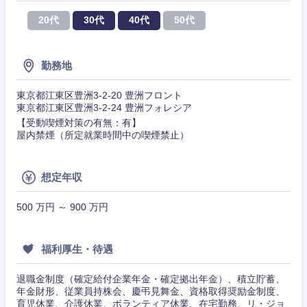
山梨県
長野県
20代
30代
40代
50代
勤務地
東京都江東区豊洲3-2-20 豊洲フロント
東京都江東区豊洲3-2-24 豊洲フォレシア
【受動喫煙対策の有無：有】
屋内禁煙（所定就業時間中の喫煙禁止）
想定年収
500 万円 ～ 900 万円
福利厚生・待遇
退職金制度（確定給付企業年金・確定拠出年金）、積立貯蓄、
年金財形、従業員持株会、慶弔見舞金、資格取得奨励金制度、
育児休業、介護休業、ボランティア休業、在宅勤務、リ・ジョ