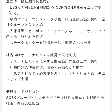
連団体、他社動向調査など)
福島県
・ESGなど外部評価機関対応(CDP/GCNJ/各種イニシアチ
素材・化学・金属
フリーワード
マーケティング
M&A・事業投資
人事
ブなど)
・環境パフォーマンスデータ収集、排出量削減施策実行、全
営業
食品・化粧品・アパレル・消費財
社グループとりまとめ
マーケテ
経営企画
こだわり条件を入力ください
ィング
・人権尊重／カーボンニュートラル／ネイチャーポジティブ
サービス
の企画・取り組み推進
メディカル・ヘルスケア・ライフサイエンス
政策渉外
急募
第二新卒
営業
・ステークホルダー向け情報発信、調査票への回答
クリエイティブ
その他企画業務
金融
スタートアップ企
サービス
社内向けサステナビリティ経営の実行支援
上場企業
業
コンサルタント
・サステナビリティに関する推進施策の企画立案、実行
・社員向けの啓蒙推進、研修・勉強会など開催
クリエイ
建設・不動産
ティブ
外資系企業
英語を活かす
専門職
・サステナビリティ経営施策の実行、全社とりまとめ、モニ
タリング支援
倉庫・運輸・物流
コンサル
技術職（IT）、Webサービス・制作、ゲーム
転勤なし
海外勤務あり
タント
◆役割・ポジション
技術職（モノづくり）
SCSKグループのサステナビリティ経営を推進する戦略企画
小売・通販・外食
年間休日120日以
専門職
フルリモート
推進・実行支援担当
上
金融専門職