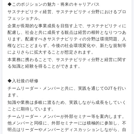
IT・通信
技術職
◆このポジションの魅力・将来のキャリアパス
完全週休2日制
社宅・家賃補助有
（IT）、
サステナビリティ経営、サステナビリティ分野におけるプロ
メディカル
Webサー
フェッショナル。
ビス・制
WEBサービス
作、ゲー
企業が長期的な事業成長を目指す上で、サステナビリティに
不動産専門職
ム
配慮し、社会と共に成長する観点は経営の根幹となりつつあ
コンサル・シンクタンク
ります。配慮すべきサステナビリティの分野は環境問題、人
建設・施工管理
権などにとどまらず、今後の社会環境変化や、新たな規制等
技術職
（モノづ
によりさらに拡大することが想定されます。
広告・宣伝・印刷
くり）
事務職
本業務に携わることで、サステナビリティ分野と経営に関す
る知識と経験を得ることができます。
金融専門
その他
マスメディア
職
◆入社後の研修
関東地方
チームリーダー・メンバーと共に、実践を通じてOJTを行い
エンターテイメント
メディカ
ます。
茨城県
栃木県
ル
知識や業務は多岐に渡るため、実践しながら成長をしていく
ことに期待しています。
法律・特許事務所・監査法人
不動産専
群馬県
埼玉県
チームリーダー・メンバーが外部セミナー等を案内します。
門職
他メンバーと同様に、外部セミナーには積極的に参加し、不
人材・アウトソーシング
明点はリーダーやメンバーとディスカッションしながら、自
千葉県
東京都
建設・施