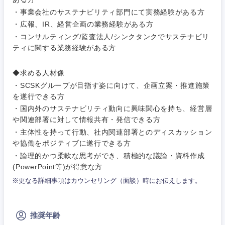
・事業会社のサステナビリティ部門にて実務経験がある方
・広報、IR、経営企画の業務経験がある方
・コンサルティング/監査法人/シンクタンクでサステナビリ
ティに関する業務経験がある方
◆求める人材像
・SCSKグループが目指す姿に向けて、企画立案・推進施策
を遂行できる方
・国内外のサステナビリティ動向に興味関心を持ち、経営層
や関連部署に対して情報共有・発信できる方
・主体性を持って行動、社内関連部署とのディスカッション
や協働をポジティブに遂行できる方
甲信越・北陸
・論理的かつ柔軟な思考ができ、積極的な議論・資料作成
(PowerPoint等)が得意な方
新潟県
富山県
※更なる詳細事項はカウンセリング（面談）時にお伝えします。
石川県
福井県
推奨年齢