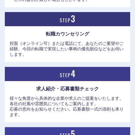
を上限として積立年次有給休暇の取得を可能にするなど、男
性・女性に関わらず状況に応じて利用しやすい制度を導入し
ている。
このほかにも、子どもを保育施設等に預けて育児休業などか
転職カウンセリング
ら復職する場合に保育料の一部を支給する制度や、ベビーシ
対面（オンライン可）または電話にて、あなたのご要望やご
ッターを利用した際の費用補助、両立に必要な転居費用の一
経験、今回の転職で実現したい事柄の優先順位などをお伺い
部補助制度も設けている。
します。
※次世代育成支援対策推進法に基づき、子育て支援企業とし
ての認定を受け、「次世代認定マーク」(愛称:くるみん)を取
得。
求人紹介・応募書類
チェック
様々な角度から具体的な企業や求人のご提案をいたします。
各社の社風や雰囲気についてもご案内します。
応募の意向をお知らせください。応募書類一式の添削も承り
ます。