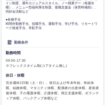
イン制度、通年カジュアルスタイル、ノー残業デー（毎週水
曜）、メニュー型福利厚生制度、復職支援金（保育料補助）、
同好会活動など
●各種手当
時間外勤務手当、役職手当、通勤手当、学び手当、リモートワ
ーク推進手当、常駐手当
勤務条件
勤務時間
09:00-17:30
東海地方
※フレックスタイム制(コアタイム無し)
休日・休暇
岐阜県
静岡県
完全週休2日制（土・日）、祝日および年末年始、有給休
暇、結婚休暇、マタニティ休暇、配偶者の出産休暇、産前産
愛知県
三重県
後休暇、子の看護休暇、介護休暇、両立支援休暇、ボランテ
ィア休暇、バックアップ休暇など