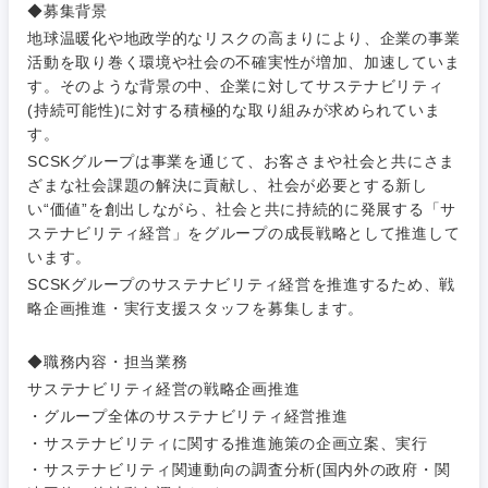
◆募集背景
地球温暖化や地政学的なリスクの高まりにより、企業の事業
活動を取り巻く環境や社会の不確実性が増加、加速していま
す。そのような背景の中、企業に対してサステナビリティ
(持続可能性)に対する積極的な取り組みが求められていま
す。
SCSKグループは事業を通じて、お客さまや社会と共にさま
ざまな社会課題の解決に貢献し、社会が必要とする新し
ご希望条件を入力ください
ご希望の職種を選択してください
ご希望の職種を選択してください
ご希望の業界を選択してください
ご希望の勤務地を選択してください
い“価値”を創出しながら、社会と共に持続的に発展する「サ
ステナビリティ経営」をグループの成長戦略として推進して
います。
経営企
経営企画・事業企画
商社・卸
北海道・東北地方
画・事業
すべての経営企画・事業企
SCSKグループのサステナビリティ経営を推進するため、戦
希望年収
企画
画
略企画推進・実行支援スタッフを募集します。
経営ボード
北海道
青森県
エネルギー・資源・環境
20代
30代
経営ボー
事業企画・事業開発
◆職務内容・担当業務
管理
推奨年齢
ド
秋田県
岩手県
サステナビリティ経営の戦略企画推進
自動車・機械・船舶
・グループ全体のサステナビリティ経営推進
40代
50代
事業管理
SCM
管理
・サステナビリティに関する推進施策の企画立案、実行
宮城県
山形県
電気・電子・半導体
・サステナビリティ関連動向の調査分析(国内外の政府・関
人事
新規事業企画・立上げ
SCM