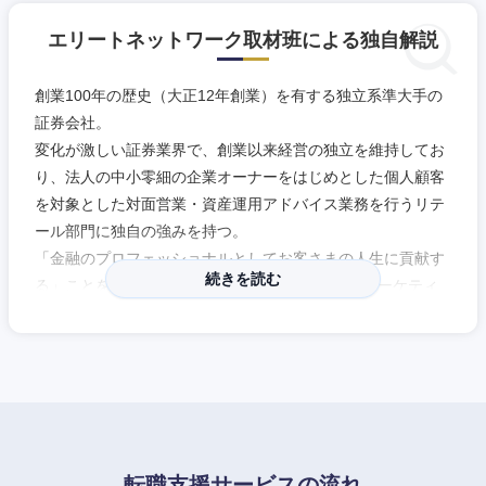
エリートネットワーク取材班による独自解説
創業100年の歴史（大正12年創業）を有する独立系準大手の
証券会社。
変化が激しい証券業界で、創業以来経営の独立を維持してお
り、法人の中小零細の企業オーナーをはじめとした個人顧客
を対象とした対面営業・資産運用アドバイス業務を行うリテ
東海地方
ール部門に独自の強みを持つ。
「金融のプロフェッショナルとしてお客さまの人生に貢献す
岐阜県
静岡県
続きを読む
る」ことを存在意義として掲げ、「One to One マーケティ
ングの強化」「プラットフォームの高度化」「コーポレート
愛知県
三重県
ブランディングの進化」に取り組んでいる。顧客本位で、顧
客の人生に寄り添ったトータルソリューションを提案するこ
とが可能。
残業時間も少なく、落ち着いて長く就業できる環境も魅力。
転職支援サービスの流れ