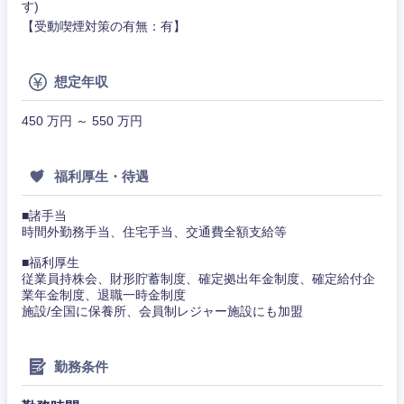
ム
す)
【受動喫煙対策の有無：有】
コンサル・シンクタンク
関東地方
建設・施工管理
技術職
（モノづ
茨城県
栃木県
想定年収
広告・宣伝・印刷
くり）
事務職
450 万円 ～ 550 万円
群馬県
埼玉県
金融専門
その他
マスメディア
職
福利厚生・待遇
千葉県
東京都
エンターテイメント
メディカ
ル
■諸手当
神奈川県
時間外勤務手当、住宅手当、交通費全額支給等
法律・特許事務所・監査法人
不動産専
■福利厚生
門職
従業員持株会、財形貯蓄制度、確定拠出年金制度、確定給付企
業年金制度、退職一時金制度
人材・アウトソーシング
施設/全国に保養所、会員制レジャー施設にも加盟
建設・施
工管理
サービス
勤務条件
事務職