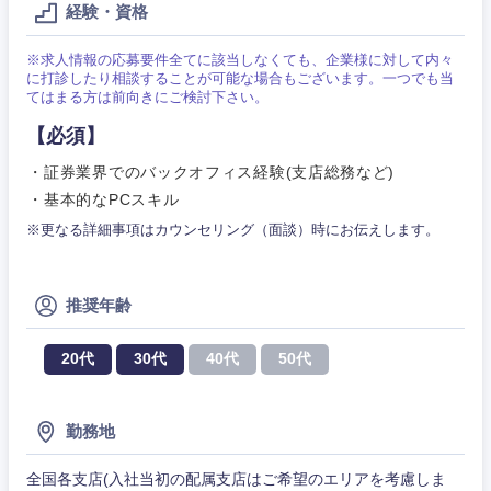
マーケテ
経営企画
経験・資格
こだわり条件を入力ください
ィング
サービス
※求人情報の応募要件全てに該当しなくても、企業様に対して内々
メディカル・ヘルスケア・ライフサイエンス
政策渉外
急募
第二新卒
に打診したり相談することが可能な場合もございます。一つでも当
営業
てはまる方は前向きにご検討下さい。
クリエイティブ
その他企画業務
金融
スタートアップ企
【必須】
サービス
上場企業
業
コンサルタント
・証券業界でのバックオフィス経験(支店総務など)
クリエイ
建設・不動産
・基本的なPCスキル
ティブ
外資系企業
英語を活かす
専門職
※更なる詳細事項はカウンセリング（面談）時にお伝えします。
倉庫・運輸・物流
コンサル
技術職（IT）、Webサービス・制作、ゲーム
転勤なし
海外勤務あり
タント
推奨年齢
技術職（モノづくり）
小売・通販・外食
年間休日120日以
専門職
フルリモート
上
20代
30代
40代
50代
金融専門職
IT・通信
技術職
完全週休2日制
社宅・家賃補助有
（IT）、
勤務地
メディカル
Webサー
ビス・制
WEBサービス
作、ゲー
全国各支店(入社当初の配属支店はご希望のエリアを考慮しま
不動産専門職