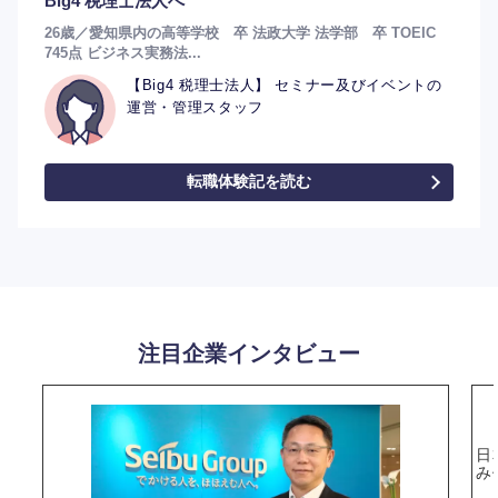
Big4 税理士法人へ
26歳／愛知県内の高等学校 卒 法政大学 法学部 卒 TOEIC
745点 ビジネス実務法...
【Big4 税理士法人】 セミナー及びイベントの
運営・管理スタッフ
転職体験記を読む
選択する
注目企業インタビュー
日
み