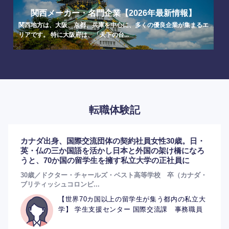
関西メーカー・名門企業【2026年最新情報】
関西地方は、大阪、京都、兵庫を中心に、多くの優良企業が集まるエ
リアです。 特に大阪府は、「天下の台...
転職体験記
選択する
選択する
選択する
選択する
カナダ出身、国際交流団体の契約社員女性30歳。日・
英・仏の三か国語を活かし日本と外国の架け橋になろ
うと、70か国の留学生を擁す私立大学の正社員に
30歳／ドクター・チャールズ・ベスト高等学校 卒（カナダ・
ブリティッシュコロンビ...
【世界70カ国以上の留学生が集う都内の私立大
学】 学生支援センター 国際交流課 事務職員