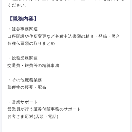
ください。
【職務内容】
ご希望条件を入力ください
ご希望の職種を選択してください
ご希望の職種を選択してください
ご希望の業界を選択してください
ご希望の勤務地を選択してください
・証券事務関連
口座開設や住所変更など各種申込書類の精査・登録・照合
経営企
経営企画・事業企画
各種伝票類の取りまとめ
商社・卸
北海道・東北地方
画・事業
すべての経営企画・事業企
希望年収
企画
画
経営ボード
・総務業務関連
北海道
青森県
エネルギー・資源・環境
交通費・旅費等の精算事務
20代
30代
経営ボー
事業企画・事業開発
管理
推奨年齢
ド
秋田県
岩手県
自動車・機械・船舶
・その他庶務業務
40代
50代
事業管理
SCM
郵便物の授受・配布
管理
宮城県
山形県
電気・電子・半導体
人事
・営業サポート
新規事業企画・立上げ
SCM
福島県
営業員が行う証券付随事務のサポート
素材・化学・金属
フリーワード
マーケティング
お客さま応対(店頭・電話)
M&A・事業投資
人事
営業
食品・化粧品・アパレル・消費財