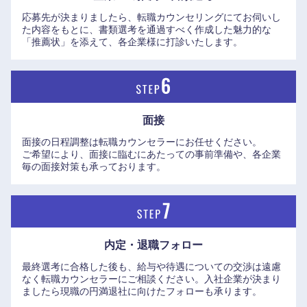
応募先が決まりましたら、転職カウンセリングにてお伺いし
た内容をもとに、書類選考を通過すべく作成した魅力的な
「推薦状」を添えて、各企業様に打診いたします。
面接
面接の日程調整は転職カウンセラーにお任せください。
ご希望により、面接に臨むにあたっての事前準備や、各企業
毎の面接対策も承っております。
中国・四国地方
鳥取県
島根県
内定・退職フォロー
岡山県
広島県
最終選考に合格した後も、給与や待遇についての交渉は遠慮
なく転職カウンセラーにご相談ください。入社企業が決まり
山口県
徳島県
ましたら現職の円満退社に向けたフォローも承ります。