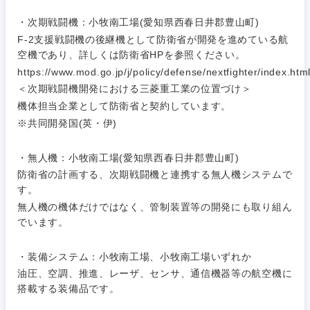
人材・アウトソーシング
建設・施
・次期戦闘機：小牧南工場(愛知県西春日井郡豊山町)
工管理
千葉県
東京都
F-2支援戦闘機の後継機として防衛省が開発を進めている航
サービス
空機であり、詳しくは防衛省HPを参照ください。
事務職
神奈川県
https://www.mod.go.jp/j/policy/defense/nextfighter/index.htm
その他
＜次期戦闘機開発における三菱重工業の位置づけ＞
その他
機体担当企業として防衛省と契約しています。
※共同開発国(英・伊)
・無人機：小牧南工場(愛知県西春日井郡豊山町)
防衛省の計画する、次期戦闘機と連携する無人機システムで
す。
無人機の機体だけではなく、管制装置等の開発にも取り組ん
でいます。
・装備システム：小牧南工場、小牧南工場いずれか
油圧、空調、推進、レーザ、センサ、通信機器等の航空機に
搭載する装備品です。