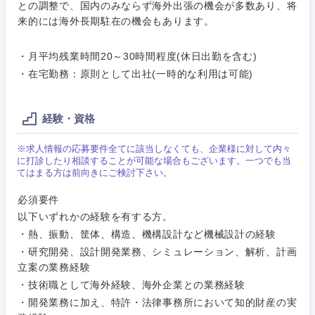
新潟県
富山県
との調整で、国内のみならず海外出張の機会が多数あり、将
来的には海外長期駐在の機会もあります。
石川県
福井県
・月平均残業時間20～30時間程度(休日出勤を含む)
・在宅勤務：原則として出社(一時的な利用は可能)
山梨県
長野県
経験・資格
※求人情報の応募要件全てに該当しなくても、企業様に対して内々
に打診したり相談することが可能な場合もございます。一つでも当
てはまる方は前向きにご検討下さい。
必須要件
以下いずれかの経験を有する方。
・熱、振動、筐体、構造、機構設計など機械設計の経験
・研究開発、設計開発業務、シミュレーション、解析、計画
立案の業務経験
・技術職として海外経験、海外企業との業務経験
・開発業務に加え、特許・法律事務所において知的財産の実