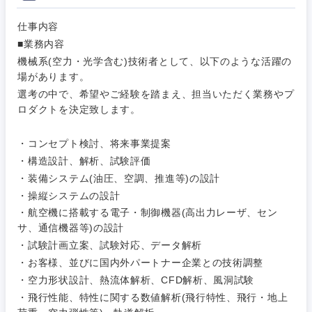
仕事内容
■業務内容
機械系(空力・光学含む)技術者として、以下のような活躍の
場があります。
選考の中で、希望やご経験を踏まえ、担当いただく業務やプ
ロダクトを決定致します。
ご希望条件を入力ください
ご希望の職種を選択してください
ご希望の職種を選択してください
ご希望の業界を選択してください
ご希望の勤務地を選択してください
・コンセプト検討、将来事業提案
・構造設計、解析、試験評価
・装備システム(油圧、空調、推進等)の設計
経営企
経営企画・事業企画
商社・卸
北海道・東北地方
・操縦システムの設計
画・事業
すべての経営企画・事業企
希望年収
企画
画
・航空機に搭載する電子・制御機器(高出力レーザ、セン
経営ボード
北海道
青森県
エネルギー・資源・環境
サ、通信機器等)の設計
20代
30代
経営ボー
・試験計画立案、試験対応、データ解析
事業企画・事業開発
管理
推奨年齢
ド
・お客様、並びに国内外パートナー企業との技術調整
秋田県
岩手県
自動車・機械・船舶
・空力形状設計、熱流体解析、CFD解析、風洞試験
40代
50代
事業管理
SCM
管理
・飛行性能、特性に関する数値解析(飛行特性、飛行・地上
宮城県
山形県
電気・電子・半導体