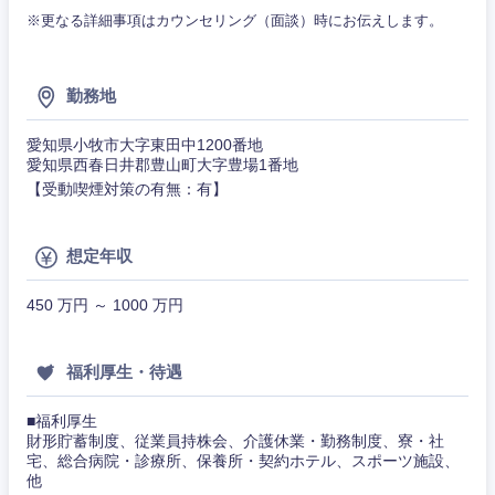
岐阜県
静岡県
※更なる詳細事項はカウンセリング（面談）時にお伝えします。
愛知県
三重県
勤務地
愛知県小牧市大字東田中1200番地
愛知県西春日井郡豊山町大字豊場1番地
【受動喫煙対策の有無：有】
想定年収
450 万円 ～ 1000 万円
福利厚生・待遇
■福利厚生
財形貯蓄制度、従業員持株会、介護休業・勤務制度、寮・社
宅、総合病院・診療所、保養所・契約ホテル、スポーツ施設、
他