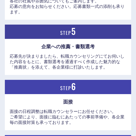
各社の社風や雰囲気についてもご案内します。
応募の意向をお知らせください。応募書類一式の添削も承り
九州・沖縄
ます。
福岡県
佐賀県
長崎県
熊本県
企業への推薦・書類選考
応募先が決まりましたら、転職カウンセリングにてお伺いし
大分県
宮崎県
た内容をもとに、書類選考を通過すべく作成した魅力的な
「推薦状」を添えて、各企業様に打診いたします。
鹿児島県
沖縄県
面接
面接の日程調整は転職カウンセラーにお任せください。
ご希望により、面接に臨むにあたっての事前準備や、各企業
毎の面接対策も承っております。