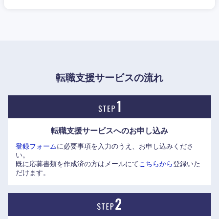
姫路駅まで電車で約20分、神戸駅まで電車で40分と交通アク
岡山県
広島県
セスも良く、高砂製作所で勤務する社員の半数以上は電車通
勤。家賃補助制度も手厚く、神戸や大阪などに居住している
山口県
徳島県
社員も多数。
香川県
愛媛県
転職支援サービスの流れ
高知県
転職支援サービスへの
お申し込み
登録フォーム
に必要事項を入力のうえ、お申し込みくださ
い。
既に応募書類を作成済の方はメールにて
こちらから
登録いた
だけます。