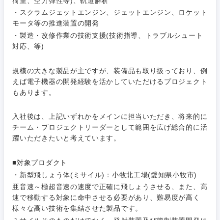
荷重、空力弾性等)、軌道解析
人事
新規事業企画・立上げ
SCM
・スクラムジェットエンジン、ジェットエンジン、ロケット
福島県
モータ等の推進装置の開発
素材・化学・金属
フリーワード
マーケティング
M&A・事業投資
・製造・改修作業の技術支援(技術指導、トラブルシュート
人事
対応、等)
営業
食品・化粧品・アパレル・消費財
マーケテ
経営企画
こだわり条件を入力ください
ィング
規模の大きな製品が主ですが、装備品も取り扱っており、例
サービス
えば電子機器の開発経験を活かしていただけるプロジェクト
メディカル・ヘルスケア・ライフサイエンス
政策渉外
急募
第二新卒
もあります。
営業
クリエイティブ
その他企画業務
入社後は、上記いずれかをメインに担当いただき、将来的に
金融
スタートアップ企
サービス
上場企業
業
チーム・プロジェクトリーダーとして範囲を広げ総合的に活
コンサルタント
躍いただきたいと考えています。
クリエイ
建設・不動産
ティブ
外資系企業
英語を活かす
専門職
■対象プロダクト
・新型飛しょう体(ミサイル)：小牧北工場(愛知県小牧市)
倉庫・運輸・物流
コンサル
技術職（IT）、Webサービス・制作、ゲーム
転勤なし
海外勤務あり
亜音速～極超音速の速度で正確に飛しょうさせる、また、高
タント
速で移動する対象に命中させる必要があり、難易度が高く
技術職（モノづくり）
小売・通販・外食
様々な高い技術を集結させた製品です。
年間休日120日以
専門職
フルリモート
上