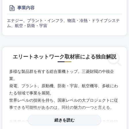
事業内容
エナジー、プラント・インフラ、物流・冷熱・ドライブシステ
ム、航空・防衛・宇宙
エリートネットワーク取材班による独自解説
多様な製品群を有する総合重機トップ。三菱財閥の中核企
業。
発電、プラント、原動機、防衛・宇宙、航空機等、多岐にわ
たる領域で事業を展開。
世界レベルの技術を持ち、国家レベルの大プロジェクトに従
中国・四国地方
事できる可能性があるのは、同社の魅力の一つと言える。
続きを読む
鳥取県
島根県
兵庫県の高砂製作所は世界最高クラスの熱効率を誇る高性能
ガスタービンを始め、ポンプ製品などの製作を行っている。