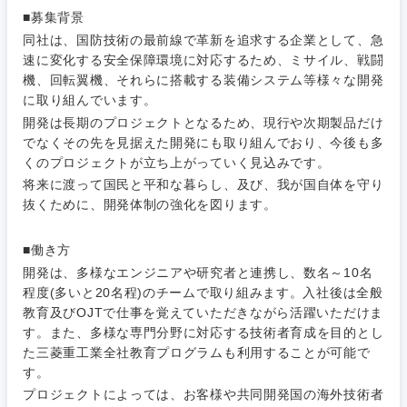
■募集背景
同社は、国防技術の最前線で革新を追求する企業として、急
速に変化する安全保障環境に対応するため、ミサイル、戦闘
機、回転翼機、それらに搭載する装備システム等様々な開発
に取り組んでいます。
開発は長期のプロジェクトとなるため、現行や次期製品だけ
でなくその先を見据えた開発にも取り組んでおり、今後も多
くのプロジェクトが立ち上がっていく見込みです。
将来に渡って国民と平和な暮らし、及び、我が国自体を守り
抜くために、開発体制の強化を図ります。
■働き方
開発は、多様なエンジニアや研究者と連携し、数名～10名
程度(多いと20名程)のチームで取り組みます。入社後は全般
教育及びOJTで仕事を覚えていただきながら活躍いただけま
す。また、多様な専門分野に対応する技術者育成を目的とし
た三菱重工業全社教育プログラムも利用することが可能で
甲信越・北陸
す。
プロジェクトによっては、お客様や共同開発国の海外技術者