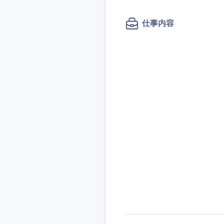
秋田県
管理
管理
電気・電子・半導体
宮城県
フリーワード
仕事内容
SCM
SCM
素材・化学・金属
福島県
食品・化粧品・アパ
人事
人事
こだわり条件
メディカル・ヘルス
マーケティング
マーケティング
金融
急募
営業
建設・不動産
営業
倉庫・運輸・物流
サービス
スタートアップ企業
サービス
小売・通販・外食
クリエイティブ
クリエイティブ
IT・通信
転勤なし
コンサルタント
WEBサービス
コンサルタント
コンサル・シンクタ
年間休日120日以上
専門職
専門職
広告・宣伝・印刷