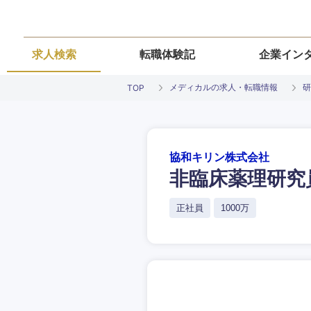
求人検索
転職体験記
企業イン
メディカルの求人・転職情報
研
TOP
協和キリン株式会社
非臨床薬理研究
ご希望条件を
ご希望の職種を
ご希望の職種を
ご希望の業界を
ご希望の勤務地
正社員
1000万
希望年収
経営企画・事業企画
経営企画・事業企画
商社・卸
北海道・東北
エネルギー・資源・
経営ボード
経営ボード
北海道
推奨年齢
自動車・機械・船舶