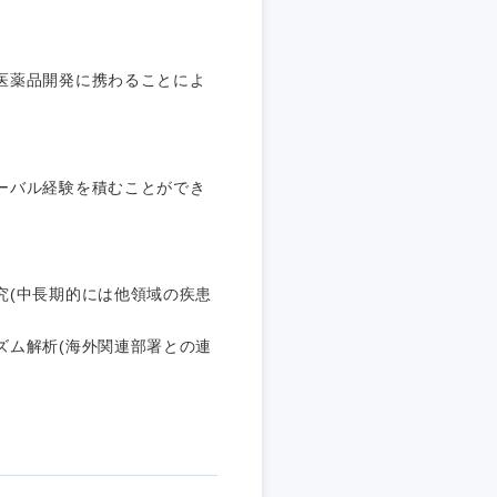
埼玉県
東京都
医薬品開発に携わることによ
ーバル経験を積むことができ
企業
を活かす
究(中長期的には他領域の疾患
ズム解析(海外関連部署との連
リモート
・家賃補助有