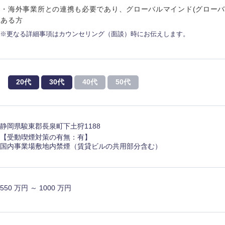
・海外事業所との連携も必要であり、グローバルマインド(グローバ
ある方
※更なる詳細事項はカウンセリング（面談）時にお伝えします。
20代
30代
40代
50代
静岡県駿東郡長泉町下土狩1188
【受動喫煙対策の有無：有】
国内事業場敷地内禁煙（賃貸ビルの共用部分含む）
中国・四国地方
京都府
鳥取県
550 万円 ～ 1000 万円
兵庫県
岡山県
和歌山県
山口県