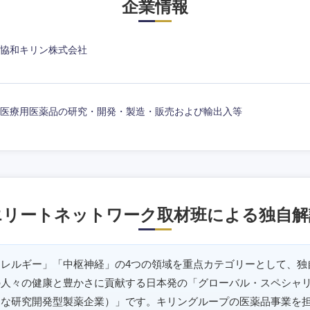
企業情報
協和キリン株式会社
医療用医薬品の研究・開発・製造・販売および輸出入等
エリートネットワーク取材班による独自解
レルギー」「中枢神経」の4つの領域を重点カテゴリーとして、独
選択する
選択する
選択する
選択する
の人々の健康と豊かさに貢献する日本発の「グローバル・スペシャ
的な研究開発型製薬企業）」です。キリングループの医薬品事業を