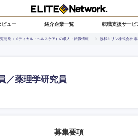
タビュー
紹介企業一覧
転職支援サービ
究開発（メディカル・ヘルスケア）の求人・転職情報
協和キリン株式会社 
員／薬理学研究員
入力ください
選択してください
選択してください
選択してください
を選択してください
地方
すべての経営企画・事業企画
関東地方
環境
青森県
事業企画・事業開発
茨城県
20代
30代
40代
50代
募集要項