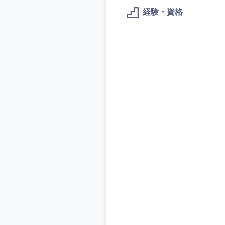
技術職（IT）、Webサービ
技術職（IT）、Webサービ
マスメディア
経験・資格
制作、ゲーム
技術職（モノづくり）
エンターテイメント
技術職（モノづくり）
法律・特許事務所・
金融専門職
人材・アウトソーシ
金融専門職
甲信越・北陸
メディカル
サービス
新潟県
メディカル
その他
不動産専門職
石川県
不動産専門職
建設・施工管理
山梨県
建設・施工管理
事務職
事務職
その他
その他