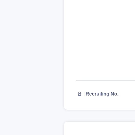
九州・沖縄
福岡県
長崎県
大分県
鹿児島県
Recruiting No.