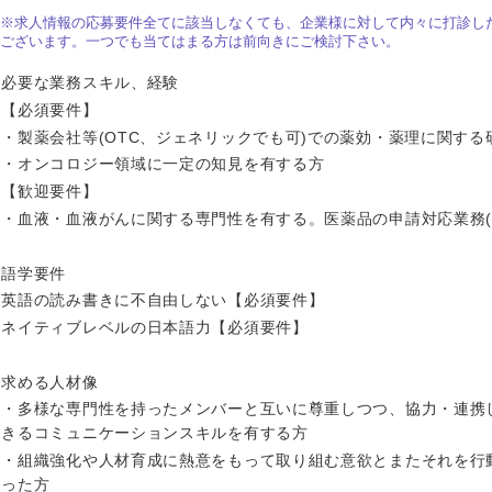
ス・制作、ゲーム
ス・
※求人情報の応募要件全てに該当しなくても、企業様に対して内々に打診し
ございます。一つでも当てはまる方は前向きにご検討下さい。
選択する
必要な業務スキル、経験
監査法人
【必須要件】
・製薬会社等(OTC、ジェネリックでも可)での薬効・薬理に関する
ング
東海地方
・オンコロジー領域に一定の知見を有する方
【歓迎要件】
富山県
岐阜県
・血液・血液がんに関する専門性を有する。医薬品の申請対応業務(IN
福井県
愛知県
語学要件
長野県
英語の読み書きに不自由しない【必須要件】
ネイティブレベルの日本語力【必須要件】
求める人材像
・多様な専門性を持ったメンバーと互いに尊重しつつ、協力・連携
きるコミュニケーションスキルを有する方
・組織強化や人材育成に熱意をもって取り組む意欲とまたそれを行
った方