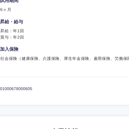
試用期間
6ヶ月
昇給・給与
昇給：年1回
海外
賞与：年2回
加入保険
佐賀県
社会保険（健康保険、介護保険、厚生年金保険、雇用保険、労働保
熊本県
宮崎県
沖縄県
01000678000605