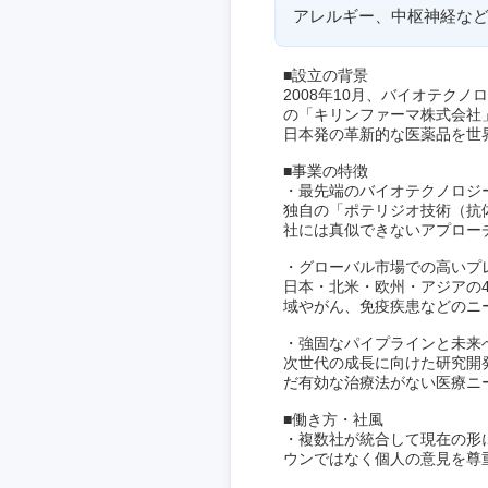
アレルギー、中枢神経な
■設立の背景
2008年10月、バイオテク
の「キリンファーマ株式会社
日本発の革新的な医薬品を世
■事業の特徴
・最先端のバイオテクノロジ
独自の「ポテリジオ技術（抗
社には真似できないアプロー
・グローバル市場での高いプ
日本・北米・欧州・アジアの
域やがん、免疫疾患などのニ
・強固なパイプラインと未来
次世代の成長に向けた研究開
だ有効な治療法がない医療ニ
■働き方・社風
・複数社が統合して現在の形
ウンではなく個人の意見を尊