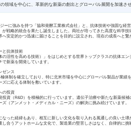
どの領域を中心に、革新的な新薬の創出とグローバル展開を加速さ
ノロジーに強みを持つ「協和発酵工業株式会社」と、抗体技術や強固な経
」が戦略的統合を果たし誕生しました。両社が培ってきた高度な科学技
界へ安定的かつ迅速に届けることを目的に設立され、現在の成長へと繋
ーと抗体技術
体の活性を高める技術）」をはじめとする世界トップクラスの抗体エン
チで新薬を開発しています。
レゼンス
4極体制を確立しており、特に北米市場を中心にグローバル製品が業績
ーズに応える体制を敷いています。
への投資
発投資（R&D）を積極的に行っています。遺伝子治療や新たな新薬候補
ーズ（アンメット・メディカル・ニーズ）の解決に挑み続けています。
になった経緯もあり、相互に新しい文化を取り入れる風通しの良い土壌
重し合うアットホームな文化で、製造業の堅苦しさはなく、自律的に挑