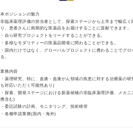
岩手県
事業管理
群馬県
山形県
新規事業企画・立上げ
千葉県
本ポジションの魅力
非臨床薬理評価の担当者として、探索ステージから上市まで幅広く
M&A・事業投資
神奈川県
り、患者さんに画期的な医薬品をお届けすることに貢献できます。
レル・消費財
経営企画
・自ら研究プロジェクトをリードすることができる。
を入力ください
ケア・ライフサイエンス
・多様なモダリティーの医薬品開発に関わることができる。
政策渉外
・国内だけではなく、グローバルプロジェクトに携わることでグロ
その他企画業務
第二新卒
上場
る。
業務内容
外資系企業
英語
・薬理研究、特に、血液・血液がん領域の疾患に対する治療薬の研
も対応いただく可能性あり)
・探索、開発ステージにおける新薬候補の非臨床薬理評価、メカニ
海外勤務あり
フル
携含む)
・委託試験の計画、モニタリング、技術移管
・各種申請業務(国内・海外)
ンク
完全週休2日制
社宅