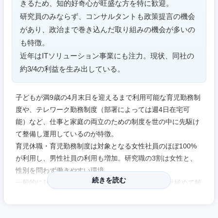
きるため、知的好奇心が旺盛な方を特に歓迎。
岐阜県
静岡県
研究員のみならず、コンサルタントも政策提言の機会
があり、政治まで巻き込んだ取り組みの機会が多いの
愛知県
三重県
も特徴。
近年はITソリューション事業にも注力。現状、同社の
約3/4の利益を生み出している。
子どもが満9歳の4月末日を迎えるまで利用可能な育児勤務制
度や、テレワーク勤務制度（部署によっては週4日在宅可
能）など、仕事と家庭の両立のための制度を世の中に先駆け
て整備し運用しているのが特徴。
育児休職・育児勤務制度は対象となる女性社員のほぼ100%
が利用し、男性社員の利用も増加。研究職の3割は女性と、
性別を問わず働きやすい環境。
続きを読む
一般的に10％、外資系だと20％が平均の業界内では極めて離
職率が低く4％程度。ノルマありきの評価ではないため外資
系に多いUPorOUTの社風がなく、落ち着いた雰囲気で長く働