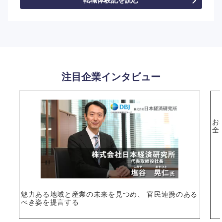
注目企業インタビュー
お
全
魅力ある地域と産業の未来を見つめ、 官民連携のある
べき姿を提言する