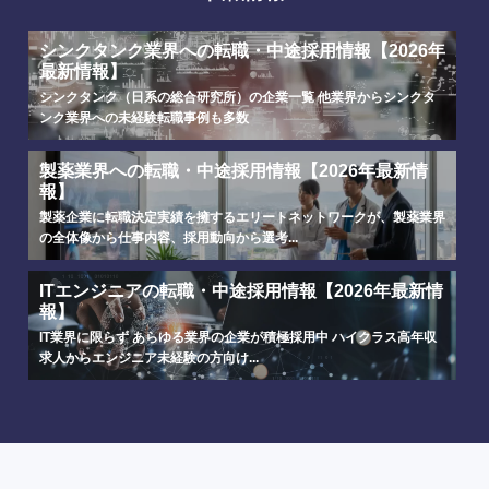
シンクタンク業界への転職・中途採用情報【2026年
最新情報】
シンクタンク（日系の総合研究所）の企業一覧 他業界からシンクタ
ンク業界への未経験転職事例も多数
製薬業界への転職・中途採用情報【2026年最新情
報】
製薬企業に転職決定実績を擁するエリートネットワークが、製薬業界
の全体像から仕事内容、採用動向から選考...
選択する
選択する
選択する
選択する
ITエンジニアの転職・中途採用情報【2026年最新情
報】
IT業界に限らず あらゆる業界の企業が積極採用中 ハイクラス高年収
求人からエンジニア未経験の方向け...