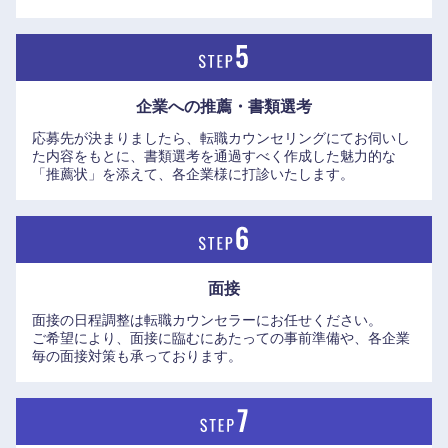
企業への推薦・書類選考
中国・四国地方
応募先が決まりましたら、転職カウンセリングにてお伺いし
た内容をもとに、書類選考を通過すべく作成した魅力的な
鳥取県
島根県
「推薦状」を添えて、各企業様に打診いたします。
岡山県
広島県
山口県
徳島県
面接
面接の日程調整は転職カウンセラーにお任せください。
香川県
愛媛県
ご希望により、面接に臨むにあたっての事前準備や、各企業
毎の面接対策も承っております。
高知県