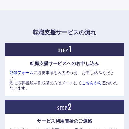
いている社員が多い。
ブランドコピーは「その知と歩もう。」身近な社会課題に寄
り添い、多様性を認め、仲間と対話を重ねながら、共に明日
へ歩み出す姿勢を表現している。
転職支援サービスの流れ
※（株）エリートネットワークHPに企業インタビューを掲載
しております。是非ご覧ください。
■人事部 採用担当部長：本領 光司氏
転職支援サービスへの
お申し込み
https://www.elite-network.co.jp/interview_kigyo/93.html
近畿地方
登録フォーム
に必要事項を入力のうえ、お申し込みくださ
い。
滋賀県
京都府
既に応募書類を作成済の方はメールにて
こちらから
登録いた
だけます。
大阪府
兵庫県
奈良県
和歌山県
サービス利用開始の
ご連絡