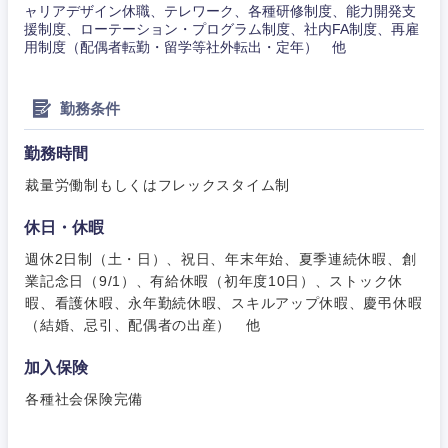
事務職
ャリアデザイン休職、テレワーク、各種研修制度、能力開発支
援制度、ローテーション・プログラム制度、社内FA制度、再雇
その他
用制度（配偶者転勤・留学等社外転出・定年） 他
その他
勤務条件
勤務時間
裁量労働制もしくはフレックスタイム制
休日・休暇
週休2日制（土・日）、祝日、年末年始、夏季連続休暇、創
業記念日（9/1）、有給休暇（初年度10日）、ストック休
暇、看護休暇、永年勤続休暇、スキルアップ休暇、慶弔休暇
（結婚、忌引、配偶者の出産） 他
加入保険
各種社会保険完備