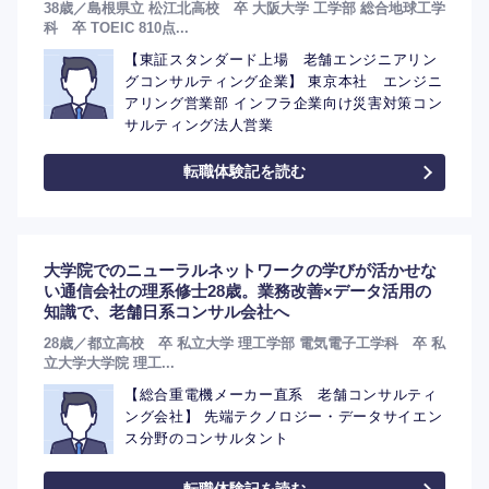
38歳／島根県立 松江北高校 卒 大阪大学 工学部 総合地球工学
科 卒 TOEIC 810点...
【東証スタンダード上場 老舗エンジニアリン
グコンサルティング企業】 東京本社 エンジニ
アリング営業部 インフラ企業向け災害対策コン
サルティング法人営業
転職体験記を読む
大学院でのニューラルネットワークの学びが活かせな
い通信会社の理系修士28歳。業務改善×データ活用の
知識で、老舗日系コンサル会社へ
28歳／都立高校 卒 私立大学 理工学部 電気電子工学科 卒 私
立大学大学院 理工...
選択する
【総合重電機メーカー直系 老舗コンサルティ
ング会社】 先端テクノロジー・データサイエン
ス分野のコンサルタント
転職体験記を読む