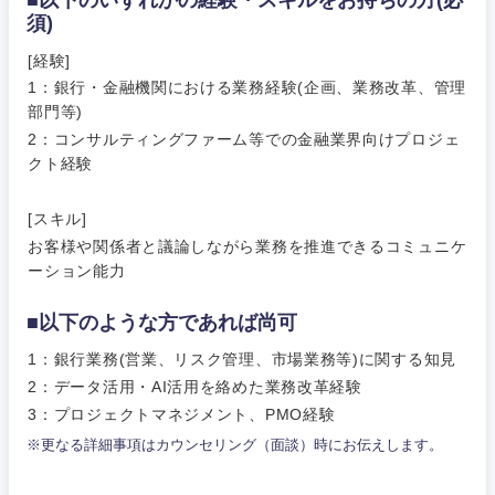
■以下のいずれかの経験・スキルをお持ちの方(必
須)
営業
食品・化粧品・アパレル・消費財
マーケテ
経営企画
こだわり条件を入力ください
[経験]
ィング
1：銀行・金融機関における業務経験(企画、業務改革、管理
サービス
メディカル・ヘルスケア・ライフサイエンス
政策渉外
急募
第二新卒
部門等)
営業
2：コンサルティングファーム等での金融業界向けプロジェ
クリエイティブ
クト経験
その他企画業務
金融
スタートアップ企
サービス
上場企業
業
コンサルタント
[スキル]
クリエイ
建設・不動産
お客様や関係者と議論しながら業務を推進できるコミュニケ
ティブ
外資系企業
英語を活かす
専門職
ーション能力
倉庫・運輸・物流
コンサル
技術職（IT）、Webサービス・制作、ゲーム
転勤なし
海外勤務あり
■以下のような方であれば尚可
タント
1：銀行業務(営業、リスク管理、市場業務等)に関する知見
技術職（モノづくり）
小売・通販・外食
年間休日120日以
2：データ活用・AI活用を絡めた業務改革経験
専門職
フルリモート
上
3：プロジェクトマネジメント、PMO経験
金融専門職
IT・通信
技術職
※更なる詳細事項はカウンセリング（面談）時にお伝えします。
完全週休2日制
社宅・家賃補助有
（IT）、
メディカル
Webサー