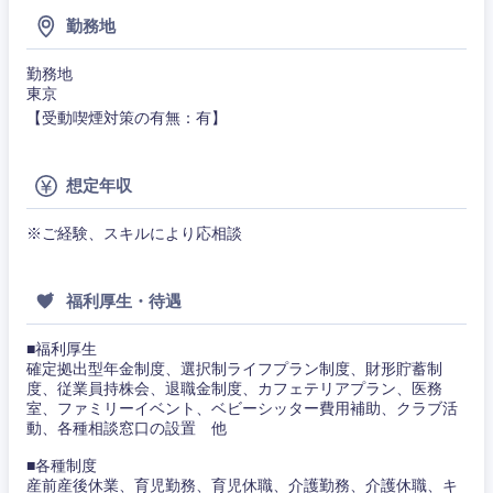
ビス・制
WEBサービス
勤務地
作、ゲー
不動産専門職
ム
勤務地
コンサル・シンクタンク
建設・施工管理
東京
技術職
【受動喫煙対策の有無：有】
（モノづ
関東地方
広告・宣伝・印刷
くり）
事務職
想定年収
茨城県
栃木県
金融専門
その他
マスメディア
職
※ご経験、スキルにより応相談
群馬県
埼玉県
エンターテイメント
メディカ
ル
福利厚生・待遇
千葉県
東京都
法律・特許事務所・監査法人
■福利厚生
不動産専
確定拠出型年金制度、選択制ライフプラン制度、財形貯蓄制
門職
神奈川県
度、従業員持株会、退職金制度、カフェテリアプラン、医務
人材・アウトソーシング
室、ファミリーイベント、ベビーシッター費用補助、クラブ活
建設・施
動、各種相談窓口の設置 他
工管理
■各種制度
サービス
産前産後休業、育児勤務、育児休職、介護勤務、介護休職、キ