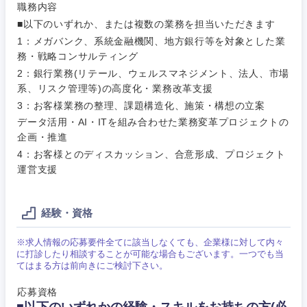
職務内容
■以下のいずれか、または複数の業務を担当いただきます
1：メガバンク、系統金融機関、地方銀行等を対象とした業
務・戦略コンサルティング
2：銀行業務(リテール、ウェルスマネジメント、法人、市場
ご希望条件を入力ください
ご希望の職種を選択してください
ご希望の職種を選択してください
ご希望の業界を選択してください
ご希望の勤務地を選択してください
系、リスク管理等)の高度化・業務改革支援
3：お客様業務の整理、課題構造化、施策・構想の立案
データ活用・AI・ITを組み合わせた業務変革プロジェクトの
経営企
経営企画・事業企画
商社・卸
北海道・東北地方
画・事業
すべての経営企画・事業企
企画・推進
希望年収
企画
画
4：お客様とのディスカッション、合意形成、プロジェクト
経営ボード
北海道
青森県
エネルギー・資源・環境
運営支援
20代
30代
経営ボー
事業企画・事業開発
管理
推奨年齢
ド
秋田県
岩手県
自動車・機械・船舶
経験・資格
40代
50代
事業管理
SCM
管理
宮城県
山形県
※求人情報の応募要件全てに該当しなくても、企業様に対して内々
電気・電子・半導体
に打診したり相談することが可能な場合もございます。一つでも当
人事
新規事業企画・立上げ
SCM
てはまる方は前向きにご検討下さい。
福島県
素材・化学・金属
応募資格
フリーワード
マーケティング
M&A・事業投資
人事