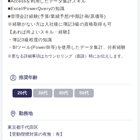
■Accessを利用したデータ集計スキル
営業
食品・化粧品・アパレル・消費財
マーケテ
経営企画
こだわり条件を入力ください
■Excel/PowerQueryの知識
ィング
■管理会計経験(予算/業績予想/中期計画/原価等)
サービス
メディカル・ヘルスケア・ライフサイエンス
※経験がない方は入社後に簿記3級の資格取得も可
政策渉外
急募
第二新卒
営業
【あれば尚よいスキル・経験】
クリエイティブ
・簿記3級程度の知識
その他企画業務
金融
スタートアップ企
サービス
上場企業
・BIツール(PowerBI等)を使用したデータ集計、分析経験
業
コンサルタント
※更なる詳細事項はカウンセリング（面談）時にお伝えします。
クリエイ
建設・不動産
ティブ
外資系企業
英語を活かす
専門職
推奨年齢
倉庫・運輸・物流
コンサル
技術職（IT）、Webサービス・制作、ゲーム
転勤なし
海外勤務あり
タント
20代
30代
40代
50代
技術職（モノづくり）
小売・通販・外食
年間休日120日以
専門職
フルリモート
上
金融専門職
勤務地
IT・通信
技術職
完全週休2日制
社宅・家賃補助有
（IT）、
東京都千代田区
メディカル
Webサー
【受動喫煙対策の有無：有】
ビス・制
WEBサービス