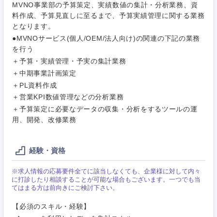
MVNO事業部の予算策定、実績数値の集計・分析業務、資
料作成、予算見直しに至るまで、予算実績管理に関する業務
となります。
●MVNOサービス(個人/OEM/法人向け)の関連の下記の業務
ご希望条件を入力ください
ご希望の職種を選択してください
ご希望の職種を選択してください
ご希望の業界を選択してください
ご希望の勤務地を選択してください
を行う
＋予算・実績管理・予実の集計業務
＋中期事業計画策定
経営企
経営企画・事業企画
商社・卸
北海道・東北地方
＋PL資料作成
画・事業
すべての経営企画・事業企
希望年収
企画
画
＋営業KPI数値管理などの分析業務
経営ボード
北海道
青森県
エネルギー・資源・環境
＋予算策定に必要なデータの収集・分析をするツールの運
20代
30代
用、開発、改修業務
経営ボー
事業企画・事業開発
管理
推奨年齢
ド
秋田県
岩手県
自動車・機械・船舶
40代
50代
事業管理
経験・資格
SCM
管理
宮城県
山形県
電気・電子・半導体
※求人情報の応募要件全てに該当しなくても、企業様に対して内々
人事
新規事業企画・立上げ
SCM
に打診したり相談することが可能な場合もございます。一つでも当
福島県
てはまる方は前向きにご検討下さい。
素材・化学・金属
フリーワード
マーケティング
M&A・事業投資
人事
【必須のスキル・経験】