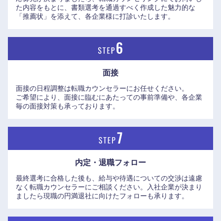
た内容をもとに、書類選考を通過すべく作成した魅力的な
「推薦状」を添えて、各企業様に打診いたします。
岡山県
広島県
山口県
徳島県
面接
香川県
愛媛県
面接の日程調整は転職カウンセラーにお任せください。
ご希望により、面接に臨むにあたっての事前準備や、各企業
高知県
毎の面接対策も承っております。
内定・退職フォロー
最終選考に合格した後も、給与や待遇についての交渉は遠慮
なく転職カウンセラーにご相談ください。入社企業が決まり
ましたら現職の円満退社に向けたフォローも承ります。