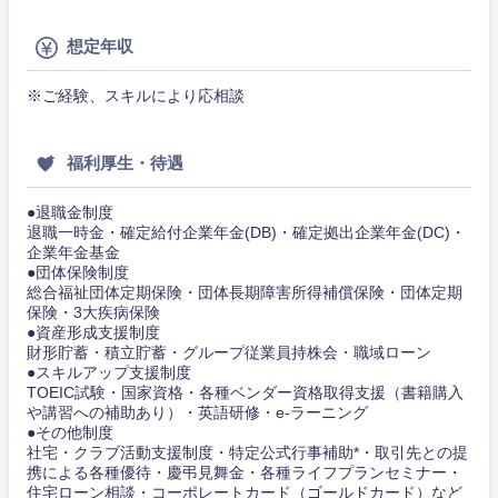
作、ゲー
不動産専門職
ム
想定年収
コンサル・シンクタンク
建設・施工管理
技術職
関東地方
※ご経験、スキルにより応相談
（モノづ
広告・宣伝・印刷
くり）
事務職
茨城県
栃木県
福利厚生・待遇
金融専門
その他
マスメディア
職
群馬県
埼玉県
●退職金制度
退職一時金・確定給付企業年金(DB)・確定拠出企業年金(DC)・
企業年金基金
エンターテイメント
メディカ
千葉県
東京都
●団体保険制度
ル
総合福祉団体定期保険・団体長期障害所得補償保険・団体定期
保険・3大疾病保険
法律・特許事務所・監査法人
神奈川県
不動産専
●資産形成支援制度
門職
財形貯蓄・積立貯蓄・グループ従業員持株会・職域ローン
●スキルアップ支援制度
人材・アウトソーシング
TOEIC試験・国家資格・各種ベンダー資格取得支援（書籍購入
建設・施
や講習への補助あり）・英語研修・e-ラーニング
工管理
●その他制度
社宅・クラブ活動支援制度・特定公式行事補助*・取引先との提
サービス
携による各種優待・慶弔見舞金・各種ライフプランセミナー・
事務職
住宅ローン相談・コーポレートカード（ゴールドカード）など