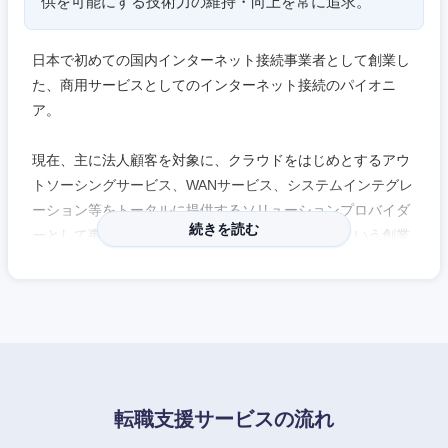
供を可能にする技術力の維持・向上を常に追求。
日本で初めての国内インターネット接続事業者として創業し
た、商用サービスとしてのインターネット接続のパイオニ
ア。
現在、主に法人顧客を対象に、クラウドをはじめとするアウ
トソーシングサービス、WANサービス、システムインテグレ
ーション等をトータルに提供するソリューションプロバイダ
続きを読む
ーとして事業領域を拡大。「高い品質と信頼性」という創業
以来の基本方針のもと、お客様に新たな価値と利用形態を提
案する革新的なサービスを提供している。
1999年8月には、当時、日本ではインターネット関連企業の
上場は一般的ではなかったものの米国ナスダック・ナショナ
ルマーケットにて株式公開を果たし(2019年上場廃止)、事業
拡大や最先端の研究を実施。会社の規模は大きいものの、ベ
転職支援サービスの流れ
ンチャーマインドは健在。社風は活気的で明るく、若い。キ