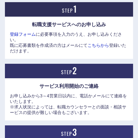
ーワードは「大企業×ベンチャー」。
グループの従業員が約4500名になった今も社員の7割をエン
転職支援サービスへの
お申し込み
近畿地方
ジニアが占め、技術への挑戦や向上心、開発運用に取り組む
登録フォーム
に必要事項を入力のうえ、お申し込みくださ
姿勢が強い。
い。
滋賀県
京都府
また、2022年度の単体離職率は3.8％と、長期に渡り働ける
既に応募書類を作成済の方はメールにて
こちらから
登録いた
環境が用意されている。
だけます。
大阪府
兵庫県
奈良県
和歌山県
サービス利用開始の
ご連絡
お申し込みから3～4営業日以内に、電話かメールにて連絡を
いたします。
※求人状況によっては、転職カウンセラーとの面談・相談サ
ービスの提供が難しい場合もございます。