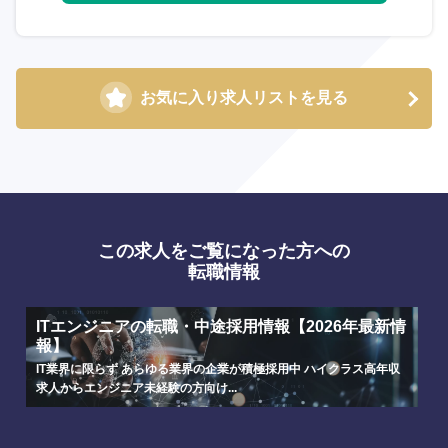
お気に入り求人リストを見る
この求人をご覧になった方への
転職情報
ITエンジニアの転職・中途採用情報【2026年最新情
報】
IT業界に限らず あらゆる業界の企業が積極採用中 ハイクラス高年収
求人からエンジニア未経験の方向け...
選択する
選択する
選択する
選択する