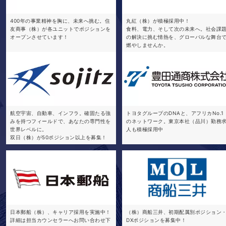
400年の事業精神を胸に、未来へ挑む。住
丸紅（株）が積極採用中！
友商事（株）が各ユニットでポジションを
食料、電力、そして次の未来へ。社会課
オープンさせています！
の解決に挑む情熱を、グローバルな舞台
燃やしませんか。
航空宇宙、自動車、インフラ。確固たる強
トヨタグループのDNAと、アフリカNo.1
みを持つフィールドで、あなたの専門性を
のネットワーク。東京本社（品川）勤務
世界レベルに。
人も積極採用中
双日（株）が50ポジション以上を募集！
日本郵船（株）、キャリア採用を実施中！
（株）商船三井、初期配属別ポジション
詳細は担当カウンセラーへお問い合わせ下
DXポジションを募集中！