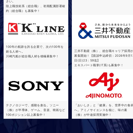
さい。
陸上職技術系（総合職）、初期配属部署確
約（総合職）も募集中！
100年の航跡を誇る企業で、次の100年を
三井不動産（株）、総合職キャリア採用
創る人材へ。
募集開始！【面談申込締切：2026年9月1
川崎汽船が総合職人材を積極募集中！
日(日)23：59迄】
エキスパート職掌(IT系)も募集中！
テクノロジーで、感動を創る。ソニー
「おいしさ」と「健康」を、世界中の食
（株）が半導体、ゲーム、音楽、映画など
へ。アミノサイエンスを核に、味の素
100ポジション以上募集中！
（株）が中途採用実施中！