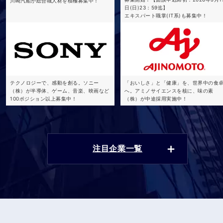
川崎汽船が総合職人材を積極募集中！
日(日)23：59迄】
エキスパート職掌(IT系)も募集中！
テクノロジーで、感動を創る。ソニー
「おいしさ」と「健康」を、世界中の食
（株）が半導体、ゲーム、音楽、映画など
へ。アミノサイエンスを核に、味の素
100ポジション以上募集中！
（株）が中途採用実施中！
注目企業一覧