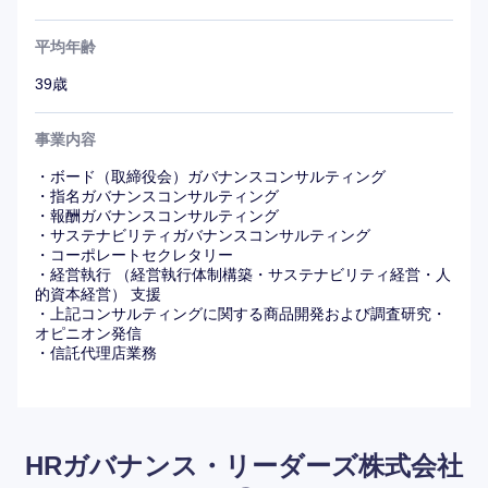
この場合のリーダーシップとは「行動力」「変革力」。場
数を積極的に踏んで動くことはもちろん、サポート役に回
平均年齢
る場合もイエスマンにならず、自己解釈を加えながら動け
39歳
ることを意味する。
事業内容
・ボード（取締役会）ガバナンスコンサルティング
・指名ガバナンスコンサルティング
・報酬ガバナンスコンサルティング
・サステナビリティガバナンスコンサルティング
・コーポレートセクレタリー
・経営執行 （経営執行体制構築・サステナビリティ経営・人
的資本経営） 支援
・上記コンサルティングに関する商品開発および調査研究・
オピニオン発信
・信託代理店業務
HRガバナンス・リーダーズ株式会社