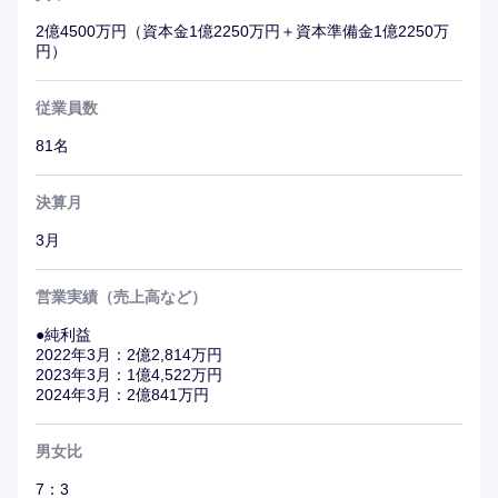
2億4500万円（資本金1億2250万円＋資本準備金1億2250万
三菱UFJ信託銀行からスピンアウトしたという背景により
円）
安心感ある事業基盤ながら、現在は新会社立ち上げフェー
ズのため新しい組織・カルチャーを創ることの出来る環
従業員数
境。
81名
カウンターパートがCxOというような、大企業では経験で
きない、エネルギッシュな経験ができる。
決算月
経済産業省プロジェクトで座長として成果をまとめた「伊
3月
藤レポート」で国内外の大きな反響を呼んだ伊藤邦雄氏が
審査委員長を務める「キャリアオーナーシップ経営
営業実績（売上高など）
AWARD 2023 優秀賞（中小企業の部）」を受賞。
●純利益
個々メンバーの成長を組織でサポートするよう、更なる環
2022年3月：2億2,814万円
2023年3月：1億4,522万円
境整備を進めている。
2024年3月：2億841万円
【社内評価基準】
男女比
シニアマネージャー以下の場合、数字での評価は行わず、
社内外へのリーダーシップを加味して総合評価を行う。
7：3