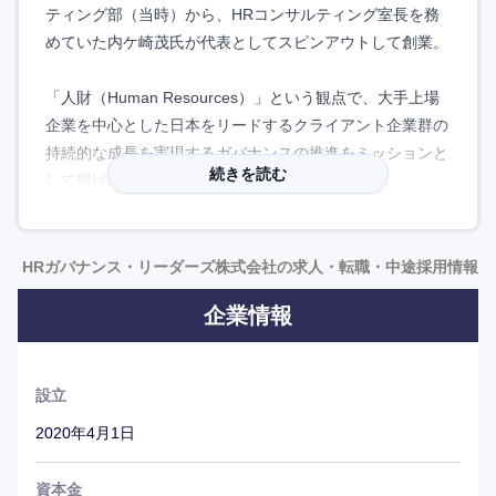
ティング部（当時）から、HRコンサルティング室長を務
めていた内ケ崎茂氏が代表としてスピンアウトして創業。
「人財（Human Resources）」という観点で、大手上場
企業を中心とした日本をリードするクライアント企業群の
持続的な成長を実現するガバナンスの推進をミッションと
続きを読む
して掲げる。
ボード（取締役会）ガバナンス、指名ガバナンス、報酬ガ
バナンス、サステナビリティガバナンスをコアバリューと
する統合ボードアドバイザリーの提供ができる唯一無二の
HRガバナンス・リーダーズ株式会社の求人・転職・中途採用情報
ファームであり、「コーポレートガバナンスのかかりつけ
企業情報
医」を目指す。
社会やクライアントから評価されてこそ、自分たちの存在
設立
意義がある、という考えの下、あくまでも「黒子」という
意識を持って業務に向き合っている。その為、各領域が競
2020年4月1日
合するのではなく、協力し合うコンサルティングを実現し
ている、
資本金