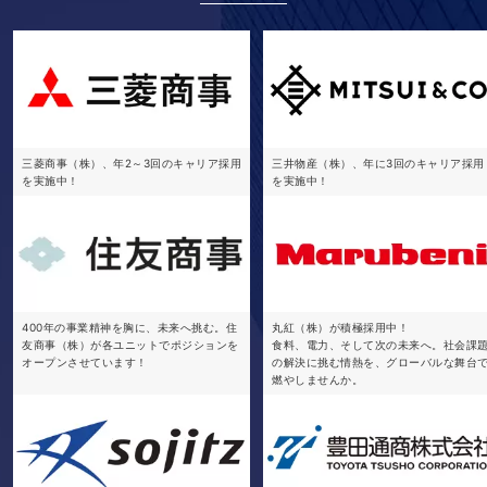
三菱商事（株）、年2～3回のキャリア採用
三井物産（株）、年に3回のキャリア採用
を実施中！
を実施中！
400年の事業精神を胸に、未来へ挑む。住
丸紅（株）が積極採用中！
友商事（株）が各ユニットでポジションを
食料、電力、そして次の未来へ。社会課
オープンさせています！
の解決に挑む情熱を、グローバルな舞台
燃やしませんか。