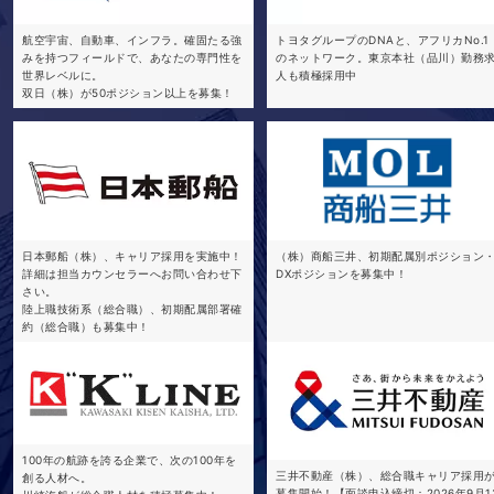
航空宇宙、自動車、インフラ。確固たる強
トヨタグループのDNAと、アフリカNo.1
みを持つフィールドで、あなたの専門性を
のネットワーク。東京本社（品川）勤務
世界レベルに。
人も積極採用中
双日（株）が50ポジション以上を募集！
日本郵船（株）、キャリア採用を実施中！
（株）商船三井、初期配属別ポジション
詳細は担当カウンセラーへお問い合わせ下
DXポジションを募集中！
さい。
陸上職技術系（総合職）、初期配属部署確
約（総合職）も募集中！
100年の航跡を誇る企業で、次の100年を
三井不動産（株）、総合職キャリア採用
創る人材へ。
募集開始！【面談申込締切：2026年9月1