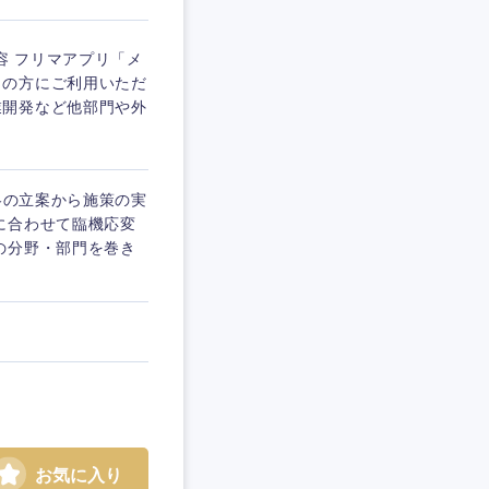
容 フリマアプリ「メ
くの方にご利用いただ
業開発など他部門や外
略の立案から施策の実
に合わせて臨機応変
の分野・部門を巻き
お気に入り