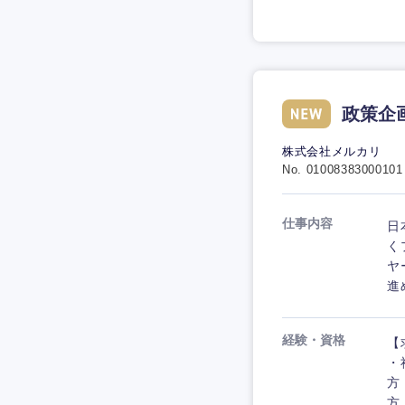
政策企
株式会社メルカリ
No. 01008383000101
仕事内容
日
く
ヤ
進
経験・資格
【
・
方
方