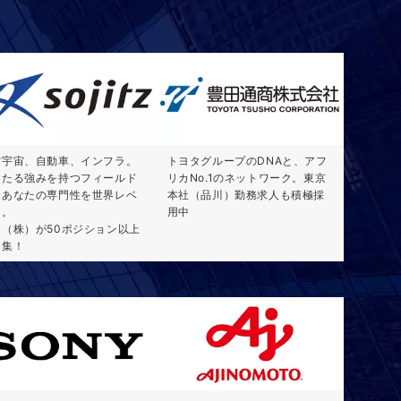
空宇宙、自動車、インフラ。
トヨタグループのDNAと、アフ
固たる強みを持つフィールド
リカNo.1のネットワーク。東京
、あなたの専門性を世界レベ
本社（品川）勤務求人も積極採
に。
用中
日（株）が50ポジション以上
募集！