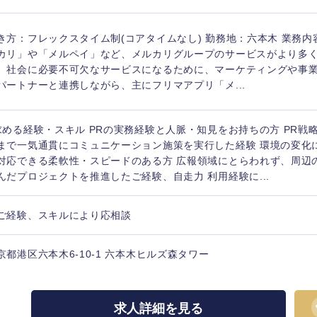
き方：フレックスタイム制(コアタイムなし) 勤務地：六本木 業務内
カリ」や「メルペイ」など、メルカリグループのサービスがより多
、社会に必要不可欠なサービスになるために、マーケティングや事
パートナーと連携しながら、主にフリマアプリ「メ...
求める経験・スキル PRの実務経験と人脈・知見をお持ちの方 PR戦
まで一気通貫にコミュニケーション施策を実行した経験 環境の変化
対応できる柔軟性・スピードのある方 広報領域にとらわれず、周辺
んだプロジェクトを推進したご経験、自走力 利用経験に...
ご経験、スキルにより応相談
京都港区六本木6-10-1 六本木ヒルズ森タワー
求人詳細を見る