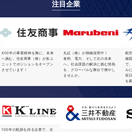
注目企業
400年の事業精神を胸に、未来
丸紅（株）が積極採用中！
航
へ挑む。住友商事（株）が各ユ
食料、電力、そして次の未来
確
ニットでポジションをオープン
へ。社会課題の解決に挑む情熱
で
させています！
を、グローバルな舞台で燃やし
ル
ませんか。
双
を
100年の航跡を誇る企業で、次