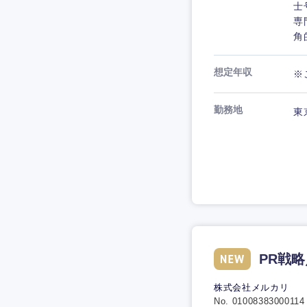
士
専
角
想定年収
※
勤務地
東
PR戦略／
株式会社メルカリ
No. 01008383000114