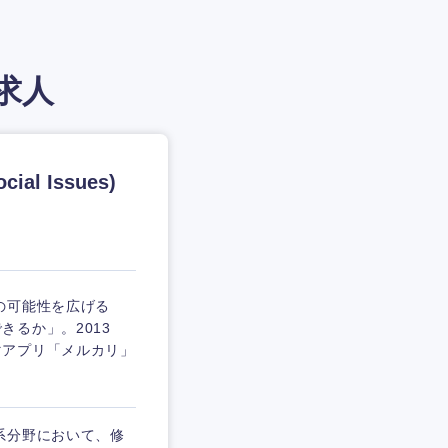
求人
al Issues)
の可能性を広げる
るか」。2013
マアプリ「メルカリ」
系分野において、修