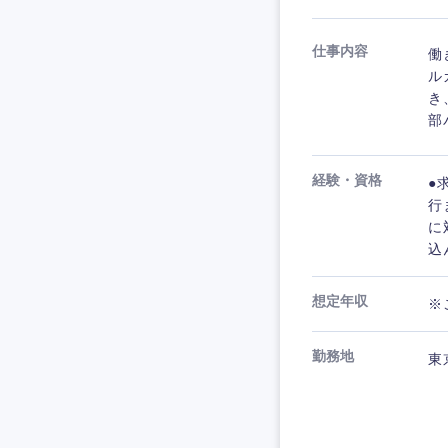
仕事内容
働
ル
き
部
経験・資格
●
行
に
込
想定年収
※
勤務地
東