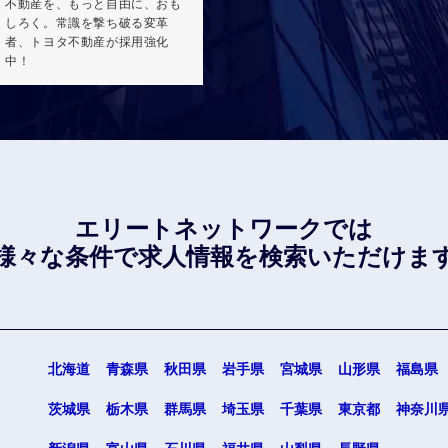
不動産を、もっと自由に、おも
しろく。常識を撃ち破る変革
者、トヨタ不動産が採用強化
中！
エリートネットワークでは
様々な条件で
求人情報を検索いただけま
北海道
青森県
秋田県
岩手県
宮城県
山形県
福島県
茨城県
栃木県
群馬県
埼玉県
千葉県
東京都
神奈川