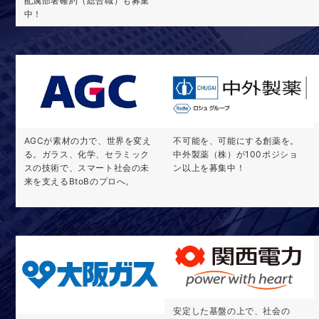
配属部署確約（総合職）も募集
中！
AGCが素材の力で、世界を変え
不可能を、可能にする創薬を。
る。ガラス、化学、セラミック
中外製薬（株）が100ポジショ
スの技術で、スマート社会の未
ン以上を募集中！
来を支えるBtoBのプロへ。
安定した基盤の上で、社会の