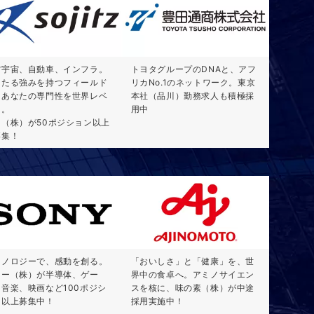
空宇宙、自動車、インフラ。
トヨタグループのDNAと、アフ
固たる強みを持つフィールド
リカNo.1のネットワーク。東京
、あなたの専門性を世界レベ
本社（品川）勤務求人も積極採
に。
用中
日（株）が50ポジション以上
募集！
クノロジーで、感動を創る。
「おいしさ」と「健康」を、世
ニー（株）が半導体、ゲー
界中の食卓へ。アミノサイエン
、音楽、映画など100ポジシ
スを核に、味の素（株）が中途
ン以上募集中！
採用実施中！