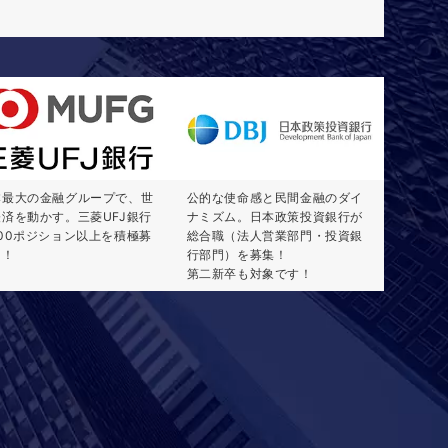
本最大の金融グループで、世
公的な使命感と民間金融のダイ
経済を動かす。三菱UFJ銀行
ナミズム。日本政策投資銀行が
100ポジション以上を積極募
総合職（法人営業部門・投資銀
中！
行部門）を募集！
第二新卒も対象です！