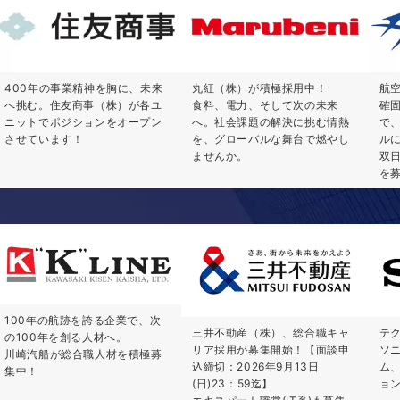
400年の事業精神を胸に、未来
丸紅（株）が積極採用中！
航
へ挑む。住友商事（株）が各ユ
食料、電力、そして次の未来
確
ニットでポジションをオープン
へ。社会課題の解決に挑む情熱
で
させています！
を、グローバルな舞台で燃やし
ル
ませんか。
双
を
100年の航跡を誇る企業で、次
三井不動産（株）、総合職キャ
テ
の100年を創る人材へ。
リア採用が募集開始！【面談申
ソ
川崎汽船が総合職人材を積極募
込締切：2026年9月13日
ム
集中！
(日)23：59迄】
ョ