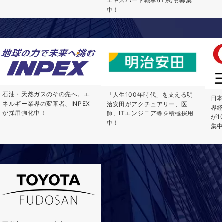
エキスパート職掌(IT系)も募集
中！
石油・天然ガスのその先へ。エ
「人生100年時代」を支える明
日
ネルギー業界の変革者、INPEX
治安田がアクチュアリー、医
界
が採用強化中！
師、ITエンジニア等を積極採用
が
中！
集