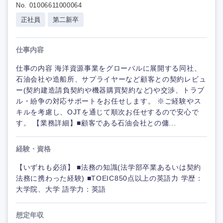
No. 01006611000064
正社員
第二新卒
仕事内容
仕事の内容 海洋資源事業をグローバルに展開する同社、
石油会社や造船所、サプライヤーなど顧客との契約レビュ
ー(契約建造請負契約や機器購買契約など)や交渉、トラブ
ル・紛争の対応サポートをお任せします。 ※ご経験やス
キルを考慮し、OJTを通じて順次お任せするので安心で
す。 【業務詳細】■顧客である石油会社との傭...
経験・資格
【いずれも必須】 ■法務の知識(法学部卒業あるいは契約
法務に携わった経験) ■TOEIC850点以上の英語力 学歴：
大学院、大学 語学力：英語
想定年収