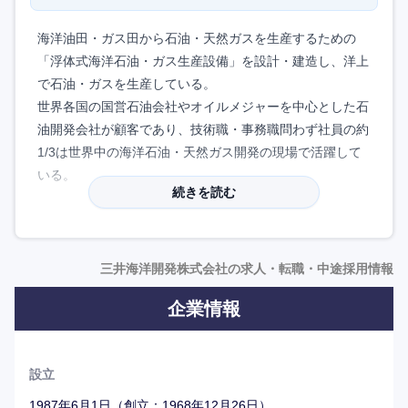
海洋油田・ガス田から石油・天然ガスを生産するための
「浮体式海洋石油・ガス生産設備」を設計・建造し、洋上
で石油・ガスを生産している。
世界各国の国営石油会社やオイルメジャーを中心とした石
油開発会社が顧客であり、技術職・事務職問わず社員の約
1/3は世界中の海洋石油・天然ガス開発の現場で活躍して
いる。
続きを読む
社名から、いわゆる「JTC（Japanese Traditional
Company）」というイメージを持たれることが多いが、
少人数で大規模なプロジェクトを遂行する正真正銘の少数
三井海洋開発株式会社の求人・転職・中途採用情報
精鋭集団であり、世界を舞台にスピード感を持って仕事を
企業情報
行える環境。
国内拠点は東京本社のみであり、職務によっては東京から
転勤無く働くことも可能。
設立
1987年6月1日（創立：1968年12月26日）