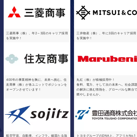
三菱商事（株）、年2～3回のキャリア採用
三井物産（株）、年に3回のキャリア採用
を実施中！
を実施中！
400年の事業精神を胸に、未来へ挑む。住
丸紅（株）が積極採用中！
友商事（株）が各ユニットでポジションを
食料、電力、そして次の未来へ。社会課
オープンさせています！
の解決に挑む情熱を、グローバルな舞台
燃やしませんか。
航空宇宙、自動車、インフラ。確固たる強
トヨタグループのDNAと、アフリカNo.1