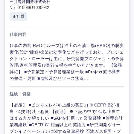
三井海洋開発株式会社
No. 01006611000062
正社員
仕事内容
仕事の内容 R&Dグループは洋上の石油工場(FPSO)の脱炭
素化/設計/建造/操業の効率化などを行っており、プロジェ
クトコントローラーは主に、研究開発プロジェクトの予算
管理/進捗管理及び実行支援を担当いただきます。 【業務
詳細】 ■予算策定・予算管理業務一般 ■Project実行標準
の整備・更新 ■進捗及びリソース状況...
経験・資格
【必須】 ■ビジネスレベル上級の英語力 ※CEFR B2(相
当・4技能)以上程度 【歓迎】 ※下記の中で1個以上当て
はまる方が望ましい ■SAPを利用した業務経験 ■管理会計
業務経験 ■CEFR C1相当以上の英語力 ■研究開発やオー
プンイノベーションに関する業務経験 石油ガス業界・プ