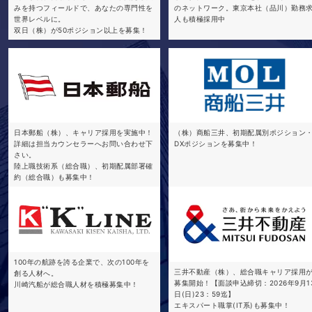
みを持つフィールドで、あなたの専門性を
のネットワーク。東京本社（品川）勤務
世界レベルに。
人も積極採用中
双日（株）が50ポジション以上を募集！
日本郵船（株）、キャリア採用を実施中！
（株）商船三井、初期配属別ポジション
詳細は担当カウンセラーへお問い合わせ下
DXポジションを募集中！
さい。
陸上職技術系（総合職）、初期配属部署確
約（総合職）も募集中！
100年の航跡を誇る企業で、次の100年を
三井不動産（株）、総合職キャリア採用
創る人材へ。
募集開始！【面談申込締切：2026年9月1
川崎汽船が総合職人材を積極募集中！
日(日)23：59迄】
エキスパート職掌(IT系)も募集中！