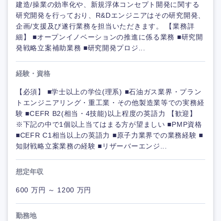
建造/操業の効率化や、新規浮体コンセプト開発に関する
研究開発を行っており、R&Dエンジニアはその研究開発、
企画/支援及び遂行業務を担当いただきます。 【業務詳
細】 ■オープンイノベーションの推進に係る業務 ■研究開
発戦略立案補助業務 ■研究開発プロジ...
経験・資格
【必須】 ■学士以上の学位(理系) ■石油ガス業界・プラン
トエンジニアリング・重工業・その他製造業等での実務経
験 ■CEFR B2(相当・4技能)以上程度の英語力 【歓迎】
※下記の中で1個以上当てはまる方が望ましい ■PMP資格
■CEFR C1相当以上の英語力 ■原子力業界での業務経験 ■
知財戦略立案業務の経験 ■リザーバーエンジ...
想定年収
600 万円 ～ 1200 万円
勤務地