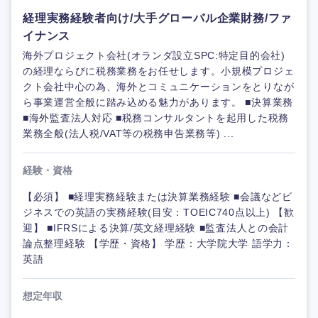
経理実務経験者向け/大手グローバル企業財務/ファ
イナンス
海外プロジェクト会社(オランダ設立SPC:特定目的会社)
の経理ならびに税務業務をお任せします。小規模プロジェ
クト会社中心の為、海外とコミュニケーションをとりなが
ら事業運営全般に踏み込める魅力があります。 ■決算業務
■海外監査法人対応 ■税務コンサルタントを起用した税務
業務全般(法人税/VAT等の税務申告業務等) ...
経験・資格
【必須】 ■経理実務経験または決算業務経験 ■会議などビ
ジネスでの英語の実務経験(目安：TOEIC740点以上) 【歓
迎】 ■IFRSによる決算/英文経理経験 ■監査法人との会計
論点整理経験 【学歴・資格】 学歴：大学院大学 語学力：
英語
想定年収