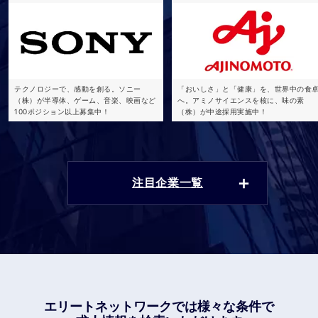
テクノロジーで、感動を創る。ソニー
「おいしさ」と「健康」を、世界中の食
（株）が半導体、ゲーム、音楽、映画など
へ。アミノサイエンスを核に、味の素
100ポジション以上募集中！
（株）が中途採用実施中！
注目企業一覧
エリートネットワークでは
様々な条件で