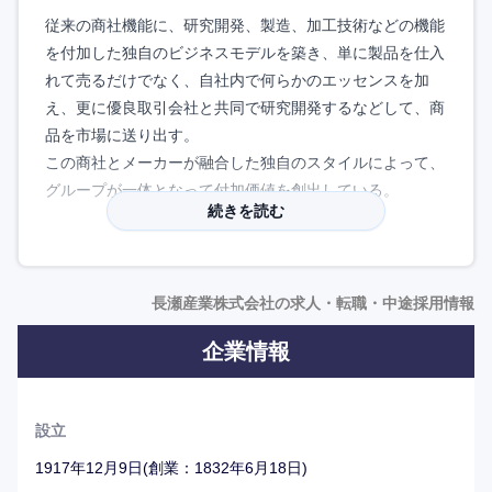
従来の商社機能に、研究開発、製造、加工技術などの機能
を付加した独自のビジネスモデルを築き、単に製品を仕入
れて売るだけでなく、自社内で何らかのエッセンスを加
え、更に優良取引会社と共同で研究開発するなどして、商
品を市場に送り出す。
この商社とメーカーが融合した独自のスタイルによって、
グループが一体となって付加価値を創出している。
続きを読む
2019年以降から中途入社者の割合が増えており、凝り固
まったプロパー文化ではない。他商社に比べると落ち着い
ている人が多く、理系人材が半数程度いることも特徴。
長瀬産業株式会社の求人・転職・中途採用情報
事業部を超えた横の連携を強める目的のフリーアドレス制
企業情報
や、サンダル・短パン以外ならジーンズ着用も可能なドレ
スコードフリー制度（人事の方もジーンズ着用）を導入す
るなど、長い歴史を持ちつつも、時代に合わせた働き方を
設立
追求している。
1917年12月9日(創業：1832年6月18日)