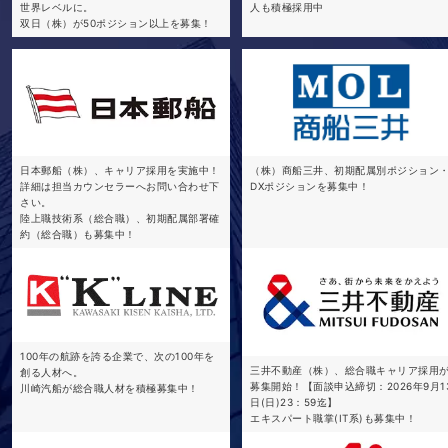
世界レベルに。
人も積極採用中
双日（株）が50ポジション以上を募集！
日本郵船（株）、キャリア採用を実施中！
（株）商船三井、初期配属別ポジション
詳細は担当カウンセラーへお問い合わせ下
DXポジションを募集中！
さい。
陸上職技術系（総合職）、初期配属部署確
約（総合職）も募集中！
100年の航跡を誇る企業で、次の100年を
三井不動産（株）、総合職キャリア採用
創る人材へ。
募集開始！【面談申込締切：2026年9月1
川崎汽船が総合職人材を積極募集中！
日(日)23：59迄】
エキスパート職掌(IT系)も募集中！