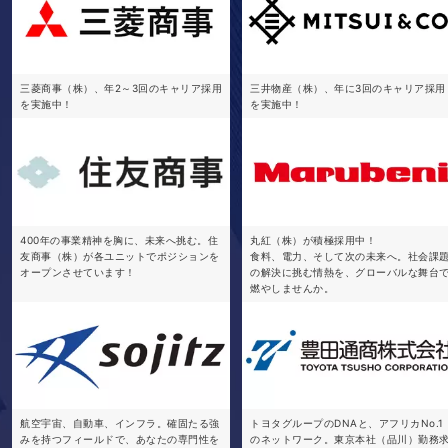
三菱商事（株）、年2～3回のキャリア採用
三井物産（株）、年に3回のキャリア採用
を実施中！
を実施中！
400年の事業精神を胸に、未来へ挑む。住
丸紅（株）が積極採用中！
友商事（株）が各ユニットでポジションを
食料、電力、そして次の未来へ。社会課
オープンさせています！
の解決に挑む情熱を、グローバルな舞台
燃やしませんか。
航空宇宙、自動車、インフラ。確固たる強
トヨタグループのDNAと、アフリカNo.1
みを持つフィールドで、あなたの専門性を
のネットワーク。東京本社（品川）勤務