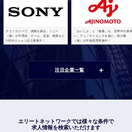
テクノロジーで、感動を創る。ソニー
「おいしさ」と「健康」を、世界中の食
（株）が半導体、ゲーム、音楽、映画など
へ。アミノサイエンスを核に、味の素
100ポジション以上募集中！
（株）が中途採用実施中！
注目企業一覧
エリートネットワークでは
様々な条件で
求人情報を検索いただけます