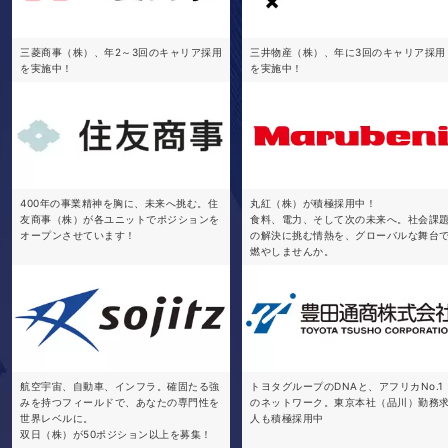
三菱商事（株）、年2～3回のキャリア採用
三井物産（株）、年に3回のキャリア採用
を実施中！
を実施中！
400年の事業精神を胸に、未来へ挑む。住
丸紅（株）が積極採用中！
友商事（株）が各ユニットでポジションを
食料、電力、そして次の未来へ。社会課
オープンさせています！
の解決に挑む情熱を、グローバルな舞台
燃やしませんか。
航空宇宙、自動車、インフラ。確固たる強
トヨタグループのDNAと、アフリカNo.1
みを持つフィールドで、あなたの専門性を
のネットワーク。東京本社（品川）勤務
世界レベルに。
人も積極採用中
双日（株）が50ポジション以上を募集！