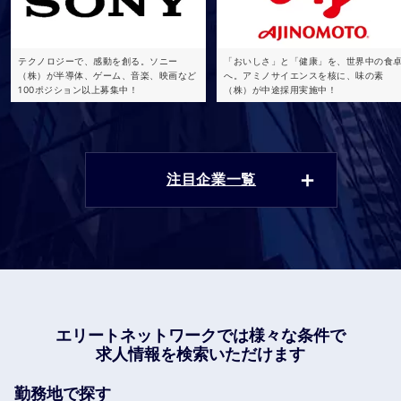
テクノロジーで、感動を創る。ソニー
「おいしさ」と「健康」を、世界中の食
（株）が半導体、ゲーム、音楽、映画など
へ。アミノサイエンスを核に、味の素
100ポジション以上募集中！
（株）が中途採用実施中！
注目企業一覧
エリートネットワークでは
様々な条件で
求人情報を検索いただけます
勤務地で探す