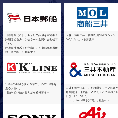
日本郵船（株）、キャリア採用を実施中！
（株）商船三井、初期配属別ポジション
詳細は担当カウンセラーへお問い合わせ下
DXポジションを募集中！
さい。
陸上職技術系（総合職）、初期配属部署確
約（総合職）も募集中！
100年の航跡を誇る企業で、次の100年を
三井不動産（株）、総合職キャリア採用
創る人材へ。
募集開始！【面談申込締切：2026年9月1
川崎汽船が総合職人材を積極募集中！
日(日)23：59迄】
エキスパート職掌(IT系)も募集中！