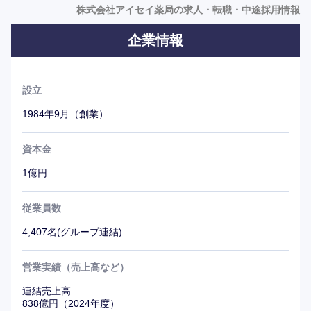
として様々な事業を展開している。
株式会社アイセイ薬局の求人・転職・中途採用情報
企業情報
【会社の特徴】
・在宅医療への積極的な取り組み
・「企業はヒトなり」のもと整備された研修制度
設立
・実力に応じたキャリアパス(認定試験制度)
・社会福祉法人を設立し、福祉分野への進出
1984年9月（創業）
・医療ビルをコンセプトとした新規開業システム
・医療開業のサポートとコンサルティング
資本金
1億円
従業員数
4,407名(グループ連結)
営業実績（売上高など）
連結売上高
838億円（2024年度）