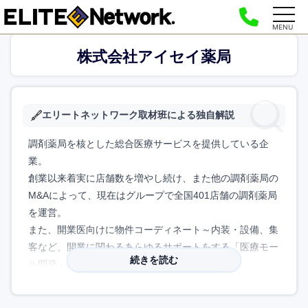
MENU
株式会社アイセイ薬局
エリートネットワーク取材班による独自解説
調剤薬局を核とした総合医療サービスを提供している企
業。
創業以来着実に店舗数を増やし続け、また他の調剤薬局の
M&Aによって、現在はグループで全国401店舗の調剤薬局
を運営。
また、開業医向けに物件コーディネート～内装・設備、集
客など、開業に関わるあらゆるサポートをする「医療モー
続きを読む
ル開発」事業も伸びており、こちらは業界最大手。
その他、在宅訪問調剤管理指導、デイサービス、グループ
ホームの介護・福祉施設経営など、総合医療サービス企業