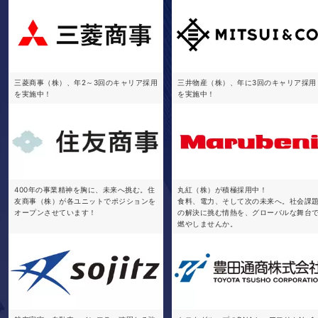
三菱商事（株）、年2～3回のキャリア採用
三井物産（株）、年に3回のキャリア採用
を実施中！
を実施中！
400年の事業精神を胸に、未来へ挑む。住
丸紅（株）が積極採用中！
友商事（株）が各ユニットでポジションを
食料、電力、そして次の未来へ。社会課
オープンさせています！
の解決に挑む情熱を、グローバルな舞台
燃やしませんか。