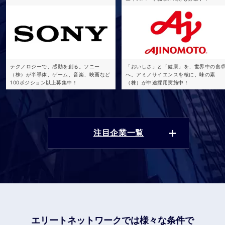
テクノロジーで、感動を創る。ソニー
「おいしさ」と「健康」を、世界中の食
（株）が半導体、ゲーム、音楽、映画など
へ。アミノサイエンスを核に、味の素
100ポジション以上募集中！
（株）が中途採用実施中！
注目企業一覧
エリートネットワークでは
様々な条件で