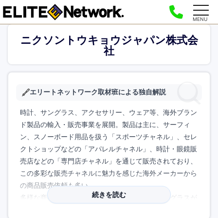
MENU
ニクソントウキョウジャパン株式会
社
エリートネットワーク取材班による独自解説
時計、サングラス、アクセサリー、ウェア等、海外ブラン
ド製品の輸入・販売事業を展開。製品は主に、サーフィ
ン、スノーボード用品を扱う「スポーツチャネル」、セレ
クトショップなどの「アパレルチャネル」、時計・眼鏡販
売店などの「専門店チャネル」を通じて販売されており、
この多彩な販売チャネルに魅力を感じた海外メーカーから
の商品販売依頼も多い。
続きを読む
多様な商品ラインナップの中でも現在は特にサングラスが
人気で、さらに若者からカリスマ的存在の芸能人が身に付