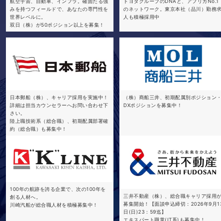
航空宇宙、自動車、インフラ。確固たる強
トヨタグループのDNAと、アフリカNo.1
みを持つフィールドで、あなたの専門性を
のネットワーク。東京本社（品川）勤務
世界レベルに。
人も積極採用中
双日（株）が50ポジション以上を募集！
日本郵船（株）、キャリア採用を実施中！
（株）商船三井、初期配属別ポジション
詳細は担当カウンセラーへお問い合わせ下
DXポジションを募集中！
さい。
陸上職技術系（総合職）、初期配属部署確
約（総合職）も募集中！
100年の航跡を誇る企業で、次の100年を
三井不動産（株）、総合職キャリア採用
創る人材へ。
募集開始！【面談申込締切：2026年9月1
川崎汽船が総合職人材を積極募集中！
日(日)23：59迄】
エキスパート職掌(IT系)も募集中！