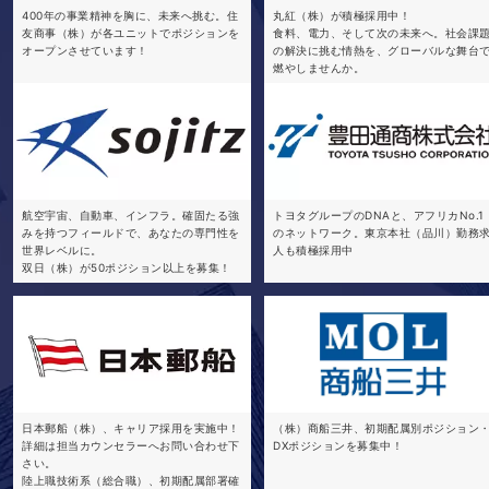
400年の事業精神を胸に、未来へ挑む。住
丸紅（株）が積極採用中！
友商事（株）が各ユニットでポジションを
食料、電力、そして次の未来へ。社会課
オープンさせています！
の解決に挑む情熱を、グローバルな舞台
燃やしませんか。
航空宇宙、自動車、インフラ。確固たる強
トヨタグループのDNAと、アフリカNo.1
みを持つフィールドで、あなたの専門性を
のネットワーク。東京本社（品川）勤務
世界レベルに。
人も積極採用中
双日（株）が50ポジション以上を募集！
日本郵船（株）、キャリア採用を実施中！
（株）商船三井、初期配属別ポジション
詳細は担当カウンセラーへお問い合わせ下
DXポジションを募集中！
さい。
陸上職技術系（総合職）、初期配属部署確