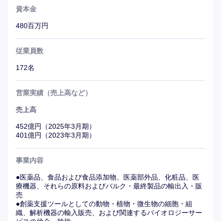
資本金
残業は多くなく(所定労働時間7時間15分＋平均残業時間
20時間/月)、安定して働きやすい環境。
480百万円
従業員数
172名
営業実績（売上高など）
売上高
452億円（2025年3月期）
401億円（2023年3月期）
事業内容
●医薬品、食品および食品添加物、医薬部外品、化粧品、医
療機器、それらの原料およびバルク・最終製品の輸出入・販
売
●創薬支援ツールとしての動物・植物・微生物の細胞・組
織、解析機器の輸入販売、および関連するバイオロジーサー