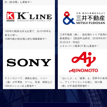
約（総合職）も募集中！
100年の航跡を誇る企業で、次の100年を
三井不動産（株）、総合職キャリア採用
創る人材へ。
募集開始！【面談申込締切：2026年9月1
川崎汽船が総合職人材を積極募集中！
日(日)23：59迄】
エキスパート職掌(IT系)も募集中！
テクノロジーで、感動を創る。ソニー
「おいしさ」と「健康」を、世界中の食
（株）が半導体、ゲーム、音楽、映画など
へ。アミノサイエンスを核に、味の素
100ポジション以上募集中！
（株）が中途採用実施中！