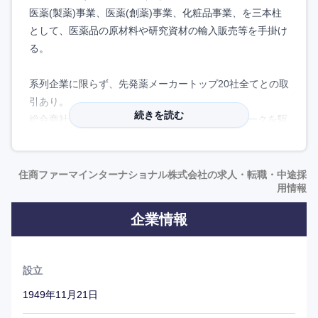
医薬(製薬)事業、医薬(創薬)事業、化粧品事業、を三本柱
として、医薬品の原材料や研究資材の輸入販売等を手掛け
る。
系列企業に限らず、先発薬メーカートップ20社全てとの取
引あり。
続きを読む
総合商社グループならではのグローバルネットワークを駆
使した体制と、質の高いサービスを強みに事業を伸ばして
いる。単なる「モノの売り買い」に留まらず、グループの
世界的なネットワークと高い情報収集力を最大限に活用
住商ファーマインターナショナル株式会社の求人・転職・中途採
用情報
し、世界の製薬企業や化学メーカーに対し、高品質かつ安
定的なサプライチェーンを提供しています。
企業情報
業界知識豊富な先輩社員が多数在籍。
また、教育プログラムも充実しており、商品関連の知識習
設立
得などOJTを通じたトレーニングはもちろん、英語・中国
1949年11月21日
語等の語学教育、各種法令関連の資格取得も積極的に支援
している。