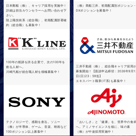
日本郵船（株）、キャリア採用を実施中！
（株）商船三井、初期配属別ポジション
詳細は担当カウンセラーへお問い合わせ下
DXポジションを募集中！
さい。
陸上職技術系（総合職）、初期配属部署確
約（総合職）も募集中！
100年の航跡を誇る企業で、次の100年を
三井不動産（株）、総合職キャリア採用
創る人材へ。
募集開始！【面談申込締切：2026年9月1
川崎汽船が総合職人材を積極募集中！
日(日)23：59迄】
エキスパート職掌(IT系)も募集中！
テクノロジーで、感動を創る。ソニー
「おいしさ」と「健康」を、世界中の食
（株）が半導体、ゲーム、音楽、映画など
へ。アミノサイエンスを核に、味の素
100ポジション以上募集中！
（株）が中途採用実施中！