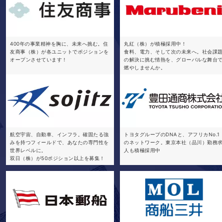
400年の事業精神を胸に、未来へ挑む。住
丸紅（株）が積極採用中！
友商事（株）が各ユニットでポジションを
食料、電力、そして次の未来へ。社会課
オープンさせています！
の解決に挑む情熱を、グローバルな舞台
燃やしませんか。
航空宇宙、自動車、インフラ。確固たる強
トヨタグループのDNAと、アフリカNo.1
みを持つフィールドで、あなたの専門性を
のネットワーク。東京本社（品川）勤務
世界レベルに。
人も積極採用中
双日（株）が50ポジション以上を募集！