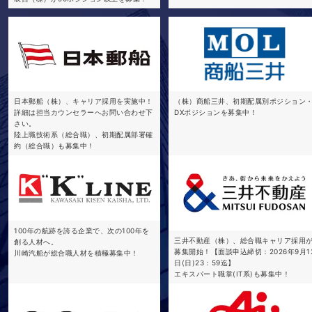
日本郵船（株）、キャリア採用を実施中！
（株）商船三井、初期配属別ポジション
詳細は担当カウンセラーへお問い合わせ下
DXポジションを募集中！
さい。
陸上職技術系（総合職）、初期配属部署確
約（総合職）も募集中！
100年の航跡を誇る企業で、次の100年を
三井不動産（株）、総合職キャリア採用
創る人材へ。
募集開始！【面談申込締切：2026年9月1
川崎汽船が総合職人材を積極募集中！
日(日)23：59迄】
エキスパート職掌(IT系)も募集中！