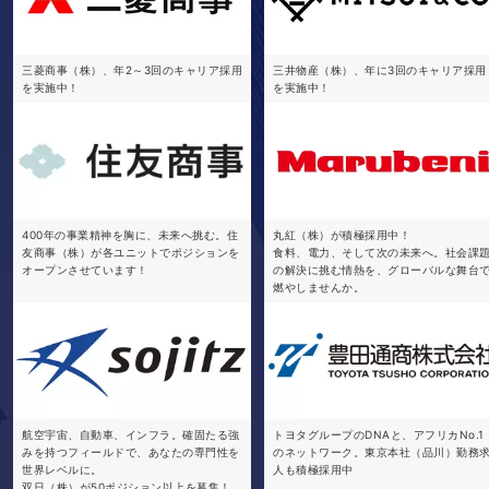
三菱商事（株）、年2～3回のキャリア採用
三井物産（株）、年に3回のキャリア採用
を実施中！
を実施中！
400年の事業精神を胸に、未来へ挑む。住
丸紅（株）が積極採用中！
友商事（株）が各ユニットでポジションを
食料、電力、そして次の未来へ。社会課
オープンさせています！
の解決に挑む情熱を、グローバルな舞台
燃やしませんか。
航空宇宙、自動車、インフラ。確固たる強
トヨタグループのDNAと、アフリカNo.1
みを持つフィールドで、あなたの専門性を
のネットワーク。東京本社（品川）勤務
世界レベルに。
人も積極採用中
双日（株）が50ポジション以上を募集！