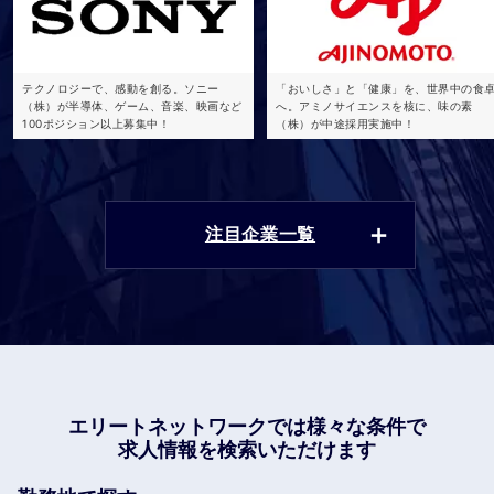
テクノロジーで、感動を創る。ソニー
「おいしさ」と「健康」を、世界中の食
（株）が半導体、ゲーム、音楽、映画など
へ。アミノサイエンスを核に、味の素
100ポジション以上募集中！
（株）が中途採用実施中！
注目企業一覧
エリートネットワークでは
様々な条件で
求人情報を検索いただけます