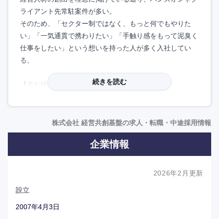
ライアント先常駐案件が多い。
そのため、「セクター制ではなく、もっと何でもやりた
い」「一気通貫で携わりたい」「手触り感をもって泥臭く
仕事をしたい」という想いを持った人が多く入社してい
る。
続きを読む
【主な経営支援テーマ】
成長加速化／企業再生・事業再生／オペレーション改革／
新規事業開発／事業再構築／戦略的M&Aアドバイザリー／
アジア進出支援／戦略子会社改革／自己投資・共同投資・
株式会社 経営共創基盤の求人・転職・中途採用情報
ファンド組成／営業改革／中期戦略・計画策定／中堅企
企業情報
業・オーナー経営者向け経営支援
※ハンズオン(常駐協業)型経営支援を中心に、個別の特定
テーマから全社課題まで、企業規模を問わず、200件超の
2026年2月更新
経営改革や成長支援の実績があります。
設立
2007年4月3日