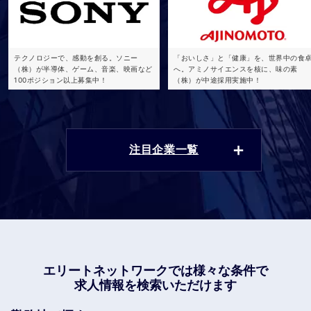
テクノロジーで、感動を創る。ソニー
「おいしさ」と「健康」を、世界中の食
（株）が半導体、ゲーム、音楽、映画など
へ。アミノサイエンスを核に、味の素
100ポジション以上募集中！
（株）が中途採用実施中！
注目企業一覧
エリートネットワークでは
様々な条件で
求人情報を検索いただけます