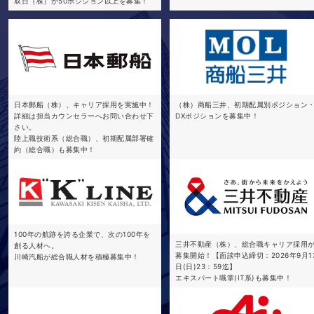
双日（株）が50ポジション以上を募集！
日本郵船（株）、キャリア採用を実施中！
（株）商船三井、初期配属別ポジション
詳細は担当カウンセラーへお問い合わせ下
DXポジションを募集中！
さい。
陸上職技術系（総合職）、初期配属部署確
約（総合職）も募集中！
100年の航跡を誇る企業で、次の100年を
三井不動産（株）、総合職キャリア採用
創る人材へ。
募集開始！【面談申込締切：2026年9月1
川崎汽船が総合職人材を積極募集中！
日(日)23：59迄】
エキスパート職掌(IT系)も募集中！