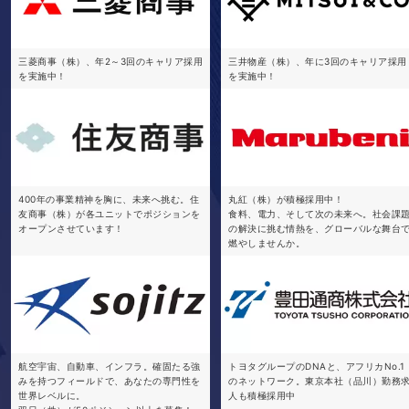
三菱商事（株）、年2～3回のキャリア採用
三井物産（株）、年に3回のキャリア採用
を実施中！
を実施中！
400年の事業精神を胸に、未来へ挑む。住
丸紅（株）が積極採用中！
友商事（株）が各ユニットでポジションを
食料、電力、そして次の未来へ。社会課
オープンさせています！
の解決に挑む情熱を、グローバルな舞台
燃やしませんか。
航空宇宙、自動車、インフラ。確固たる強
トヨタグループのDNAと、アフリカNo.1
みを持つフィールドで、あなたの専門性を
のネットワーク。東京本社（品川）勤務
世界レベルに。
人も積極採用中