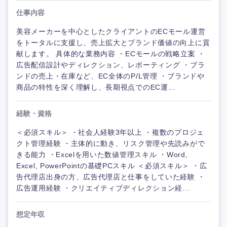
仕事内容
美容メーカーを中心としたクライアントのECモール運営
をトータルに支援し、売上拡大とブランド価値の向上に貢
献します。 具体的な業務内容 ・ECモールの戦略立案 ・
広告配信設計やディレクション、レポーティング ・ブラ
ンドの売上・在庫など、EC全体のP/L管理 ・ブランドや
商品の特性を深く理解し、長期視点でのEC運...
経験・資格
＜必須スキル＞ ・社会人経験3年以上 ・複数のプロジェ
クト管理経験 ・主体的に動き、リスク管理や先読みがで
きる能力 ・Excelを用いた数値管理スキル ・Word,
Excel, PowerPointの基礎PCスキル ＜必須スキル＞ ・広
告代理店出身の方、広告代理店と仕事をしていた経験 ・
広告運用経験 ・クリエイティブディレクション経...
想定年収