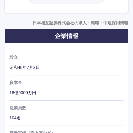
電話による取引が主流であった1980年代に世界に先駆け
て取引の電子化を推進。
以降、金融庁による債券私設取引システム（債券PTS）の
日本相互証券株式会社の求人・転職・中途採用情報
認可を得て、今や金融機関の債券取引に欠くことのできな
企業情報
い中核的な役割を果たしている。
年間数百兆円に及ぶ債券取引の基盤を100名程度の社員で
設立
支えており、その意味で極めて少数精鋭であると言える。
昭和48年7月2日
資本金
18億9000万円
従業員数
104名
営業実績（売上高など）