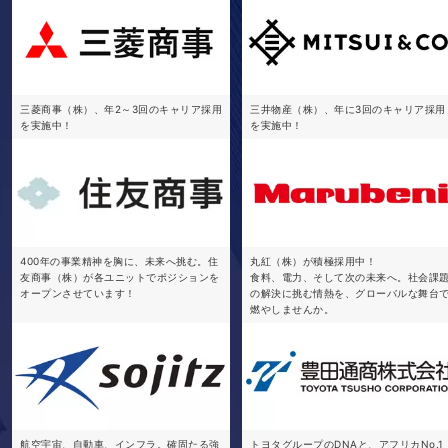
三菱商事（株）、年2～3回のキャリア採用
三井物産（株）、年に3回のキャリア採用
を実施中！
を実施中！
400年の事業精神を胸に、未来へ挑む。住
丸紅（株）が積極採用中！
友商事（株）が各ユニットでポジションを
食料、電力、そして次の未来へ。社会課
オープンさせています！
の解決に挑む情熱を、グローバルな舞台
燃やしませんか。
航空宇宙、自動車、インフラ。確固たる強
トヨタグループのDNAと、アフリカNo.1