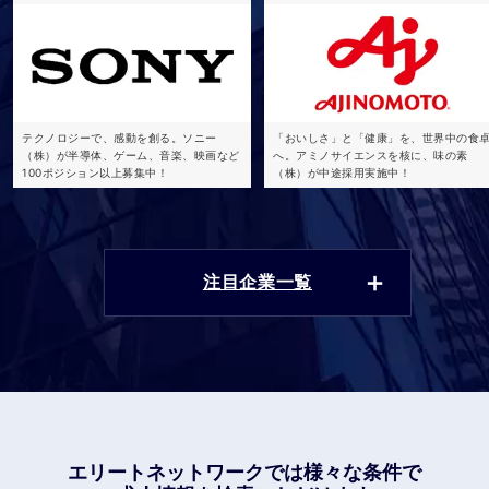
テクノロジーで、感動を創る。ソニー
「おいしさ」と「健康」を、世界中の食
（株）が半導体、ゲーム、音楽、映画など
へ。アミノサイエンスを核に、味の素
100ポジション以上募集中！
（株）が中途採用実施中！
注目企業一覧
エリートネットワークでは
様々な条件で