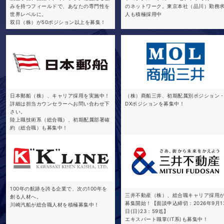
みを持つフィールドで、あなたの専門性を
のネットワーク。東京本社（品川）勤務
世界レベルに。
人も積極採用中
双日（株）が50ポジション以上を募集！
日本郵船（株）、キャリア採用を実施中！
（株）商船三井、初期配属別ポジション
詳細は担当カウンセラーへお問い合わせ下
DXポジションを募集中！
さい。
陸上職技術系（総合職）、初期配属部署確
約（総合職）も募集中！
100年の航跡を誇る企業で、次の100年を
三井不動産（株）、総合職キャリア採用
創る人材へ。
募集開始！【面談申込締切：2026年9月1
川崎汽船が総合職人材を積極募集中！
日(日)23：59迄】
エキスパート職掌(IT系)も募集中！